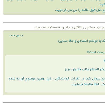
شود.
 نقل قول علامه را بررسی فرمایید.
ﻭﺭ ﭼﻮﺑﺪﺳﺘﺶ ﺭﺍ ﺗﮑﺎﻥ ﻣﯿﺪﺍﺩ ﻭ ﺑﻪ ﺳﻤﺖ ﻣﺎ ﻣﯿﺪﻭﯾﺪ!
04 مهر 1403
ک‌جا خوندم اعتمادی و حالا حسابی!
 درست است؟!
خ
کم السلام جناب فخریان عزیز
خ سوال شما در نظرات خوانندگان ، ذیل همین موضوع آورده شده
 ، لطفا ملاحظه فرمایید.