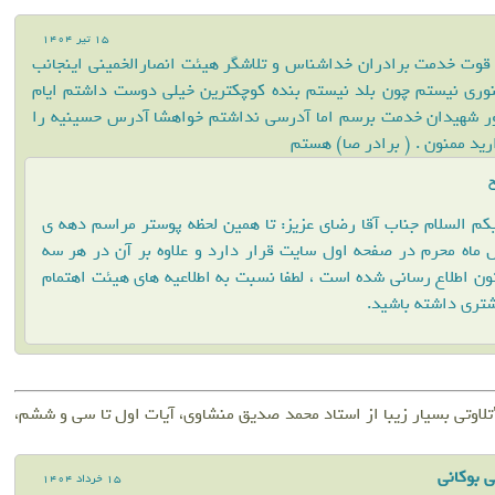
15 تير 1404
ا قوت خدمت برادران خداشناس و تلاشگر هیئت انصارالخمینی اینجانب
وری نیستم چون بلد نیستم بنده کوچکترین خیلی دوست داشتم ایام
 شهیدان خدمت برسم اما آدرسی نداشتم خواهشا آدرس حسینیه را
ید ممنون . ( برادر صا) هستم
خ
کم السلام جناب آقا رضای عزیز: تا همین لحظه پوستر مراسم دهه ی
 ماه محرم در صفحه اول سایت قرار دارد و علاوه بر آن در هر سه
ن اطلاع رسانی شده است ، لطفا نسبت به اطلاعیه های هیئت اهتمام
تری داشته باشید.
اوتی بسیار زیبا از استاد محمد صدیق منشاوی، آیات اول تا سی و ششم،
 بوکانی
15 خرداد 1404