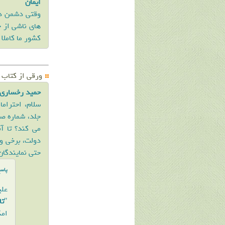
ایمان
وقتی دشمن دا
های ناشی از 
کشور ما کامل
ورقی از کتاب 
حمید رخساری 
سلام، احترام
جلد، شماره صف
می کند؟ تا آ
دولت، برخی وز
حتی نمایندگان
پاس
علی
"
تاریخ 8 سا
امک