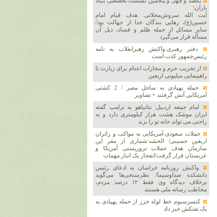
یکصد و چهل و پنجمین نشست تخصصی بنیاد
باران؛
آیت الله سروش‌محلاتی: هدف قیام امام
حسین(ع)، رهایی بندگان خدا از جهالت بود/
سایر مسائل از جمله ظلم و فساد، ذیل آن
مسأله قرار می‌گیرد
دفتر رهبری:واکنش رهبرانقلاب به نامه
رئیس‌جمهور کذب است
از تخریب حرم و مجازات اعدام برای زیارت تا
راهپیمایی میلیونی اربعین
حمله پهپادی به ساحل مصر / 2 کشتی
آمریکایی آتش گرفتند + تصاویر
امام جمعه اردبیل: نتانیاهو به ترامپ گفته
ایران موشک هشت هزار کیلومتری دارد و به
راحتی می تواند خانه تو را بزند
حملات سعودی-آمریکایی به مواکب و زائران
اربعین حسینی/ الحشد:شماری از مقر این
سازمان هدف حملات تروریستی آمریکا و
عربستان قرار گرفت/انفجار یک انبار مهمات
واکنش روزنامه خراسان به ادعای رئیس
دانشکده صداوسیما/ نظرسنجی‌ها می‌گوید
برخلاف دیدگاه وی فقط ۱۲ درصد مردم،
مخاطب رسانه ملی هستند
کنسرسیوم خط لوله خزر از حمله پهپادی به
یک نفتکش خبر داد