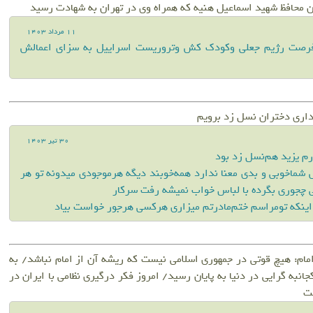
 محافظ شهید اسماعیل هنیه که همراه وی در تهران به شهادت رسید
11 مرداد 1403
 فرصت رژیم جعلی وکودک کش وتروریست اسراییل به سزای اعمالش
داری دختران نسل زد برویم
30 تير 1403
م یزید هم‌نسل زد بود
 شما‌خوبی و بدی معنا ندارد همه‌خوبند دیگه هرموجودی میدونه تو هر
ی چجوری بگرده با لباس خواب نمیشه رفت سرکار
ینکه تو‌مراسم ختم‌مادرتم میزاری هرکسی هرجور خواست بیاد
مام: هیچ قوتی در جمهوری اسلامی نیست که ریشه آن از امام نباشد/ به
جانبه گرایی در دنیا به پایان رسید/ امروز فکر درگیری نظامی با ایران در
ت