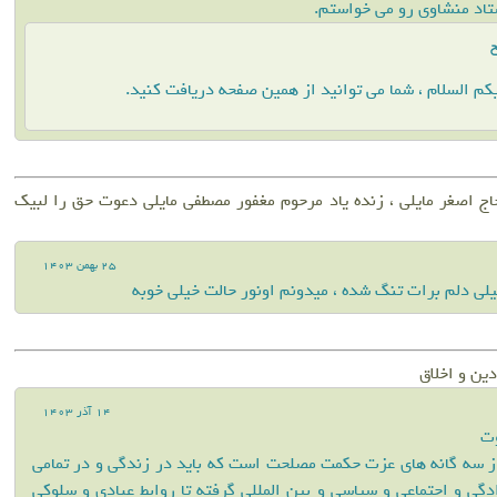
اد منشاوی رو می خواستم.
خ
کم السلام ، شما می توانید از همین صفحه دریافت کنید.
اج اصغر مایلی ، زنده یاد مرحوم مغفور مصطفی مایلی دعوت حق را لبیک
25 بهمن 1403
ی دلم برات تنگ شده ، میدونم اونور حالت خیلی خوبه
ین و اخلاق
14 آذر 1403
وت
 سه گانه های عزت حکمت مصلحت است که باید در زندگى و در تمامی
ادگی و اجتماعی و سیاسی و بین المللی گرفته تا روابط عبادی و سلوکی