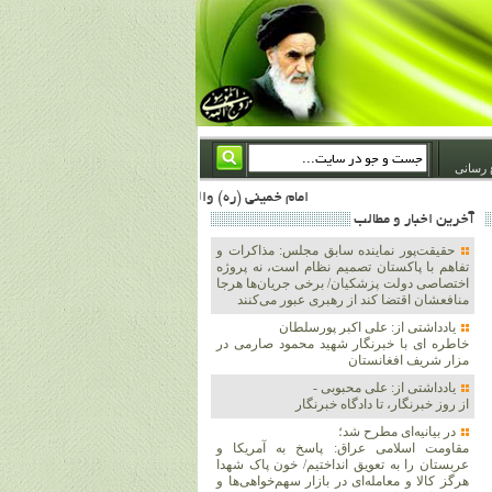
 رسانی
امام خمینی (ره) والله اسلام تمامش سیاست است؛ ***** امام شهید: به گفتار امام و کردار امام اهتمام بورزید ***** امام خمینی(ره): ان شاء الله ما اندوه دلمان را در وقت مناسب با انتقام از امریکا و آل سعود برطرف خواهیم ساخت و داغ و حسرت حلاوت این جنایت بزرگ را بر دلشان خواهیم نهاد 1367/4/29 ***** امام خمینی(رحمة الله علیه) : حکومت آل سعود، این وهابیهای پست بیخبر از خدا بسان خنجرند که همیشه از پشت در قلب مسلمانان فرو رفته‌اند 1366/5/12***** امام خمینی (ره) شهادت در راه خدا مسئله ای نیست که بشود با پیروزی در صحنه های نبرد
آخرين اخبار و مطالب
حقیقت‌پور نماینده سابق مجلس: مذاکرات و
تفاهم با پاکستان تصمیم نظام است، نه پروژه
اختصاصی دولت پزشکیان/ برخی جریان‌ها هرجا
منافعشان اقتضا کند از رهبری عبور می‌کنند
یادداشتی از: علی اکبر پورسلطان
خاطره ای با خبرنگار شهید محمود صارمی در
مزار شریف افغانستان
یادداشتی از: علی محبوبی -
از روز خبرنگار، تا دادگاه خبرنگار
در بیانیه‌ای مطرح شد؛
مقاومت اسلامی عراق: پاسخ به آمریکا و
عربستان را به تعویق انداختیم/ خون پاک شهدا
هرگز کالا و معامله‌ای در بازار سهم‌خواهی‌ها و