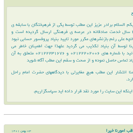
خ
کم السلام برادر عزیز این مطلب توسط یکی از فرهیختگان با سابقه ی
30 سال خدمت صادقانه در عرصه ی فرهنگی ارسال گردیده است و
نچه علی رغم بازنشرهای مکرر مورد تایید بنیاد پروفسور حسابی نبود
نا توسط آن بنیاد تکذیب می گردید علهذا جهت اطمینان خاطر می
توانید با شماره های 02122202006 و 02122231676 متعلق به آن
اد تماس حاصل نموده و از صحت و سقم این مطلب آگاه شوید
ا انتشار این مطلب هیچ مغایرتی با دیدگاههای حضرت امام راحل
رد.
اینکه این سایت را مورد نقد قرار داده اید سپاسگزاریم.
قب امورنا خیرا
03 بهمن 1401