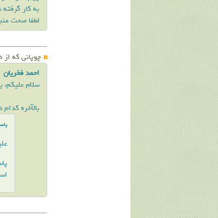
به کار گرفته 
لطفا صحت منبع
ﭼﻮﭘﺎنی که ﺍﺯ ﺩ
احمد فخریان
سلام علیکم، ی
بالآخره کدام
پاس
علی
پاس
است