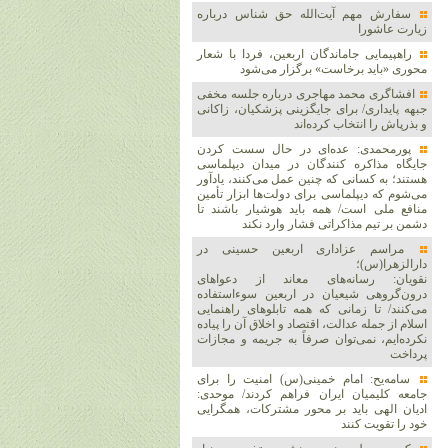
سفارش مهم آیت‌الله حق شناس درباره
زیارت عاشورا
راهپیمایی جاماندگان اربعین، فردا با شعار
محوری «باید برخاست» برگزار می‌شود
افشاگری محمد مهاجری درباره جلسه مخفی
جبهه پایداری/ برای جایگزینی پزشکیان، زاکانی
و بذرپاش را انتخاب کرده‌اند
پورمحمدی: عده‌ای در حال سست کردن
جایگاه مذاکره کنندگان در میدان دیپلماسی
هستند؛ به کسانی که چنین عمل می‌کنند، یادآور
می‌شوم که دیپلماسی برای دولت‌ها ابزار تأمین
منافع ملی است/ همه باید هوشیار باشند تا
دشمن بر تیم مذاکراتی فشار وارد نکند
مراسم عزاداری اربعین حسینی در
دارالزهرا(س)؛
نقویان: رسانه‌های معاند از دعواهای
درون‌گروهی شیعیان در اربعین سوءاستفاده
می‌کنند/ تا زمانی که همه تابلوهای راهنمایی
اسلام از جمله عدالت، اقتصاد و اخلاق آن را پیاده
نکرده‌ایم، نمی‌توان صرفاً به جریمه و مجازات
پرداخت
سامه‌یح: امام خمینی(س) امنیت را برای
جامعه کلیمیان ایران فراهم کردند/ موحدی:
ادیان الهی باید بر محور مشترکات، همگرایی
خود را تقویت کنند