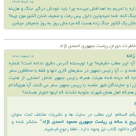
15 خرداد 1403
ره با تحریم به اهدافش میرسه چرا باید خودش درگیر جنگ و هزینه
جنگ کنه. شما نمیدونین دلیل پس رفت و ضعیف شدن کشورمون چیه؟
ا مثل یک کشور جنگ زده هست که مردمش روز به روز ضعیفتر میشن.
خاطرات دوران ریاست جمهوری احمدی نژاد
زاده
16 اسفند 1402
ا آیا این مطلب حقیقیه؟ چرا نویسنده آدرس دقیق نداده است؟ شماره
حه و ... آیا رئیس جمهور در سفرهای کاری تنها و فقط با محافظین سفر
نجا که دیده شده هیئت همراه رئیس جمهور شامل اعضایی از هئیت
را و نمایندگان شهر مقصد با رییس جمهور سفر می کنند. آیا هیچکدام
 هم که اهل همان شهرند متوجه نشدند که اینها خاویار هستند؟
خ
کم السلام: این مطلب در سایت ها و نشریات مختلف تحت عنوان
له ی ریاست جمهوری محمود احمدی نژاد"
منتشر شده و
ان دانلود کتاب نیز وجود دارد ، لطفا رجوع فرمایید.