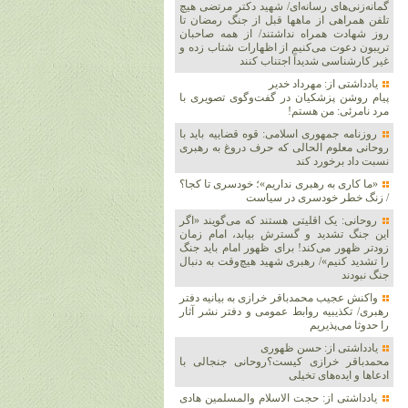
گمانه‌زنی‌های رسانه‌ای/ شهید دکتر مرتضی هیچ
تلفن همراهی از ماهها قبل از جنگ رمضان تا
روز شهادت همراه نداشتند/ از همه صاحبان
تریبون دعوت می‌کنیم از اظهارات شتاب زده و
غیر کارشناسی شدیداً اجتناب کنند
یادداشتی از: مهرداد خدیر
پیام روشن پزشکیان در گفت‌و‌گوی تصویری با
مرد نامرئی: من هستم!
روزنامه جمهوری اسلامی: قوه قضاییه باید با
روحانی معلوم الحالی که حرف دروغ به رهبری
نسبت داد برخورد کند
«ما کاری به رهبری نداریم»؛ خودسری تا کجا؟
/ زنگ خطر خودسری در سیاست
روحانی: یک اقلیتی هستند که می‌گویند «اگر
این جنگ تشدید و گسترش بیابد، امام زمان
زودتر ظهور می‌کند! برای ظهور امام باید جنگ
را تشدید کنیم»/ رهبری شهید هیچ‌وقت به دنبال
جنگ نبودند
واکنش عجیب محمدباقر خرازی به بیانیه دفتر
رهبری/ تکذیبیه روابط عمومی و دفتر نشر آثار
را حدوثا می‌پذیریم
یادداشتی از: حسن ظهوری
محمدباقر خرازی کیست؟روحانی جنجالی با
ادعاها و ایده‌های تخیلی
یادداشتی از: حجت الاسلام والمسلمین هادی