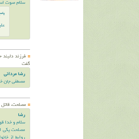
سلام صوت است
پاس
علی
فرزند دلبند ح
گفت
رضا مردانی
مصطفی جان خیل
مصلحت، قاتل د
رضا
سلام و خدا ق
مصلحت یکی از
روابط از خانو