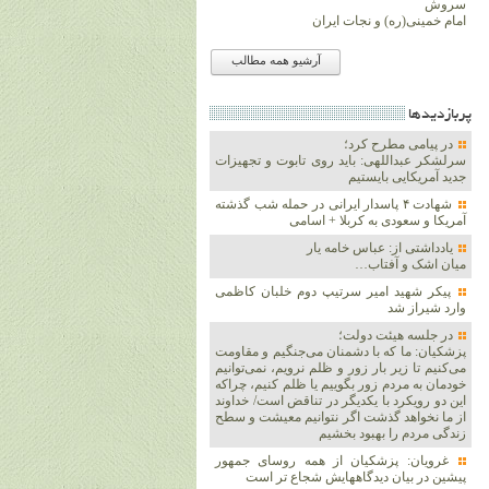
سروش
امام خمینی(ره) و نجات ایران
آرشیو همه مطالب
پربازديدها
در پیامی مطرح کرد؛
سرلشکر عبداللهی: باید روی تابوت و تجهیزات
جدید آمریکایی بایستیم
شهادت ۴ پاسدار ایرانی در حمله شب گذشته
آمریکا و سعودی به کربلا + اسامی
یادداشتی از: عباس خامه یار
میان اشک و آفتاب…
پیکر شهید امیر سرتیپ دوم خلبان کاظمی
وارد شیراز شد
در جلسه هیئت دولت؛
پزشکیان: ما که با دشمنان می‌جنگیم و مقاومت
می‌کنیم تا زیر بار زور و ظلم نرویم، نمی‌توانیم
خودمان به مردم زور بگوییم یا ظلم کنیم، چراکه
این دو رویکرد با یکدیگر در تناقض است/ خداوند
از ما نخواهد گذشت اگر نتوانیم معیشت و سطح
زندگی مردم را بهبود بخشیم
غرویان: پزشکیان از همه روسای جمهور
پیشین در بیان دیدگاههایش شجاع تر است