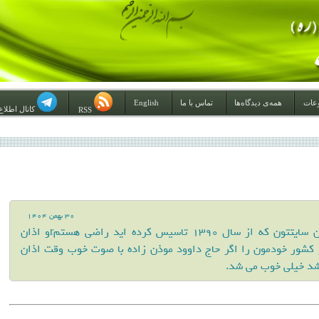
عات
همه‌ی دیدگاه‌ها
تماس با ما
English
کانال اطلاع
RSS
30 بهمن 1404
با سلام از این سایتتون که از سال 1390 تاسیس کرده اید راضی هستمrو اذان
کشور خودمون را اگر حاج داوود موذن زاده با صوت خوب وقت اذان
شد خیلی خوب می شد.