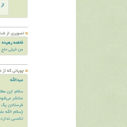
از 
تصویری از شنا
فاطمه رهیده
من خیلی حاج 
ﭼﻮﭘﺎنی که ﺍﺯ ﺩ
عبدالله
سلام. این مطل
منتشر می‌شود.
فرستادن یک ن
(سلام الله عل
تناسبی ندارد.