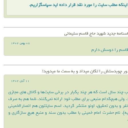
اینکه مطلب سایت را مورد نقد قرار داده اید سپاسگزاریم.
سنامه جدید شهید حاج قاسم سلیمانی
08 بهمن 1402
قاسم را دوسش دارم
ﻭﺭ ﭼﻮﺑﺪﺳﺘﺶ ﺭﺍ ﺗﮑﺎﻥ ﻣﯿﺪﺍﺩ ﻭ ﺑﻪ ﺳﻤﺖ ﻣﺎ ﻣﯿﺪﻭﯾﺪ!
11 آبان 1402
ب چند سال است که هر چند یکبار در برخی سایت‌ها و کانال های مجازی
 ولی هبچکدام منبعی برای مطلب خود ارائه نمی‌کنند. شما هم به صرف
فر و بدون تحقیق، اونو منتشر کردید. اسم سایتتون هم انصارالخمینی
یه). نام حضرت امام خمینی با مطلب بدون سند و منبع هیچ سازگاری و