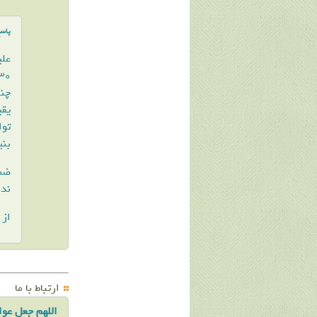
پاس
علی
چنا
یقی
بنی
ضمن
ندا
از 
ارتباط با ما
اللهم جعل عوا