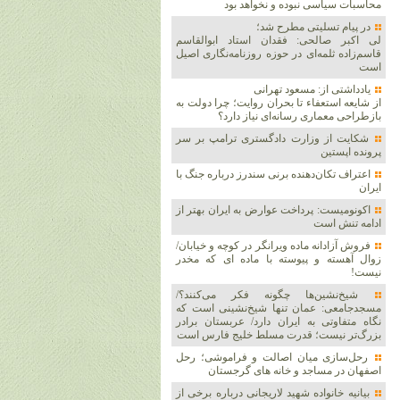
محاسبات سیاسی نبوده و نخواهد بود
در پیام تسلیتی مطرح شد؛
لی اکبر صالحی: فقدان استاد ابوالقاسم
قاسم‌زاده ثلمه‌ای در حوزه روزنامه‌نگاری اصیل
است
یادداشتی از: مسعود تهرانی
از شایعه استعفاء تا بحران روایت؛ چرا دولت به
بازطراحی معماری رسانه‌ای نیاز دارد؟
شکایت از وزارت دادگستری ترامپ بر سر
پرونده اپستین
اعتراف تکان‌دهنده برنی سندرز درباره جنگ با
ایران
اکونومیست: پرداخت عوارض به ایران بهتر از
ادامه تنش است
فروش آزادانه ماده ویرانگر در کوچه و خیابان/
زوال آهسته و پیوسته با ماده ای که مخدر
نیست!
شیخ‌نشین‌ها چگونه فکر می‌کنند؟/
مسجدجامعی: عمان تنها شیخ‌نشینی است که
نگاه متفاوتی به ایران دارد/ عربستان برادر
بزرگ‌تر نیست؛ قدرت مسلط خلیج فارس است
رحل‌سازی میان اصالت و فراموشی؛ رحل
اصفهان در مساجد و خانه های گرجستان
بیانیه خانواده شهید لاریجانی درباره برخی از