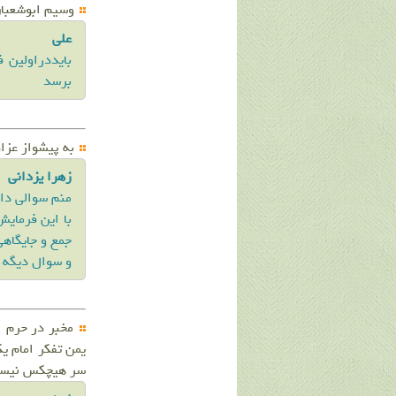
وسیم ابوشعبان
علی
بایددراولین
برسد
به پیشواز عزا
زهرا یزدانی
منم سوالی دار
با این فرمایش
جمع و جایگاه
و سوال دیگه ا
مخبر در حرم ا
یمن تفکر امام یک
سر هیچکس نیس