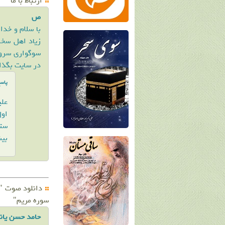
ارتباط با ما
ص
با سلام و خد
زیاد اهل سخن
سوگواری سرور
در سایت بگذار
پاس
علی
اول
ستو
بیش
دانلود صوت "تل
سوره مریم"
حامد حسن یانی