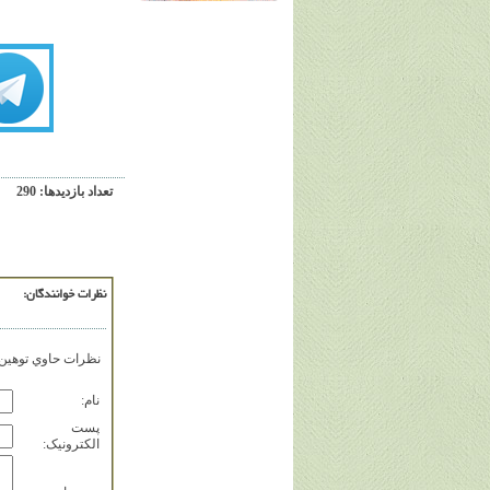
تعداد بازديدها: 290
نظرات خوانندگان:
نظرات حاوي توهين، 
نام:
پست
الکترونيک: