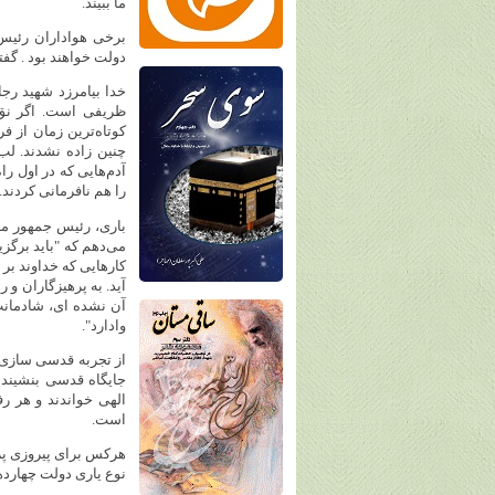
ما ببیند.
برخی هواداران رئیس‌
دولت خواهند بود . گفت
خدا بیامرزد شهید رجا
ظریفی است. اگر نق ن
کوتاه‌ترین زمان از ف
چنین زاده نشدند. لب
آدم‌هایی که در اول را
را هم نافرمانی کردند.
باری، رئیس ‌جمهور من
می‌دهم که "باید برگز
کارهایی که خداوند بر 
آید. به پرهیزگاران و 
آن نشده ای، شادمانت
وادارد".
از تجربه قدسی سازی د
جایگاه قدسی بنشیند ک
الهی خواندند و هر ر
است.
هرکس برای پیروزی پزش
نوع یاری دولت چهارد