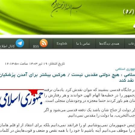
عات
همه‌ی دیدگاه‌ها
تماس با ما
English
کانال اطلاع
RSS
تاريخ انتشار: 19 تير 1403 ساعت 12:13:50
مهوری اسلامی
اسلامی : هیچ دولتی مقدس نیست / هرکس بیشتر برای آمدن پزشکیان
نقد کند
 جایگاه قدسی بنشیند که نتوان نقدش کرد. یادمان نرفته
مهور را در خطبه‌ها الهام الهی خواندند و هر رفتارش را
ان هم باور کردند حتما معجزه در وجودشان متجلی است.
اگر دولت از جناح شان باشد یک دفعه قدسی می‌شود و اگر
اجب‌التخریب، ما دولت را مقدس نمی‌دانیم.
یس جمهورمان نمی‌پوشانیم. او را فرانقد نمی‌دانیم بلکه برای انتقاد از او قلم هامان
ود را موظف می‌دانیم آینه باشیم تا خود را با همه نقص و ضعف و قوت‌هایش در کلمات