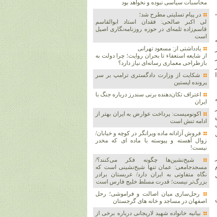
محاسبات سیاسی نبوده و نخواهد بود
در پیام تسلیتی مطرح شد؛
لی اکبر صالحی: فقدان استاد ابوالقاسم
قاسم‌زاده ثلمه‌ای در حوزه روزنامه‌نگاری اصیل
است
یادداشتی از: مسعود تهرانی
از شایعه استعفاء تا بحران روایت؛ چرا دولت به
بازطراحی معماری رسانه‌ای نیاز دارد؟
شکایت از وزارت دادگستری ترامپ بر سر
پرونده اپستین
اعتراف تکان‌دهنده برنی سندرز درباره جنگ با
ایران
اکونومیست: پرداخت عوارض به ایران بهتر از
ادامه تنش است
فروش آزادانه ماده ویرانگر در کوچه و خیابان/
زوال آهسته و پیوسته با ماده ای که مخدر
نیست!
شیخ‌نشین‌ها چگونه فکر می‌کنند؟/
مسجدجامعی: عمان تنها شیخ‌نشینی است که
نگاه متفاوتی به ایران دارد/ عربستان برادر
بزرگ‌تر نیست؛ قدرت مسلط خلیج فارس است
رحل‌سازی میان اصالت و فراموشی؛ رحل
اصفهان در مساجد و خانه های گرجستان
بیانیه خانواده شهید لاریجانی درباره برخی از