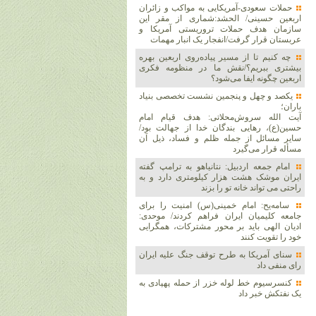
حملات سعودی-آمریکایی به مواکب و زائران
اربعین حسینی/ الحشد:شماری از مقر این
سازمان هدف حملات تروریستی آمریکا و
عربستان قرار گرفت/انفجار یک انبار مهمات
چه کنیم تا از مسیر پیاده‌روی اربعین بهره
بیشتری ببریم؟/نقش ما در منظومه فکری
اربعین چگونه ایفا می‌شود؟
یکصد و چهل و پنجمین نشست تخصصی بنیاد
باران؛
آیت الله سروش‌محلاتی: هدف قیام امام
حسین(ع)، رهایی بندگان خدا از جهالت بود/
سایر مسائل از جمله ظلم و فساد، ذیل آن
مسأله قرار می‌گیرد
امام جمعه اردبیل: نتانیاهو به ترامپ گفته
ایران موشک هشت هزار کیلومتری دارد و به
راحتی می تواند خانه تو را بزند
سامه‌یح: امام خمینی(س) امنیت را برای
جامعه کلیمیان ایران فراهم کردند/ موحدی:
ادیان الهی باید بر محور مشترکات، همگرایی
خود را تقویت کنند
سنای آمریکا به طرح توقف جنگ علیه ایران
رای منفی داد
کنسرسیوم خط لوله خزر از حمله پهپادی به
یک نفتکش خبر داد