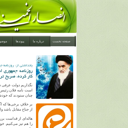
صفحه نخست
درباره ما
پیوندها
موضو
یادداشتی از: روزنامه ج
روزنامه جمهوری 
کار کرده، صریح تر 
نگذاریم دولت عرفی در
است نامه فلان رئیس‌ج
چنان ستودند که خودش
بر خلافِ برخی‌ها که 
از جناح مقابل باشد و
هاله‌ای از قداست بررئ
را هم تیز می‌کنیم. خ