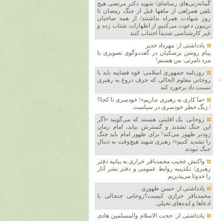
گمانه‌زنی‌های رسانه‌ای/ شهید دکتر مرتضی هیچ
تلفن همراهی از ماهها قبل از جنگ رمضان تا
روز شهادت همراه نداشتند/ از همه صاحبان
تریبون دعوت می‌کنیم از اظهارات شتاب زده و
غیر کارشناسی شدیداً اجتناب کنند
یادداشتی از: مهرداد خدیر
پیام روشن پزشکیان در گفت‌و‌گوی تصویری با
مرد نامرئی: من هستم!
روزنامه جمهوری اسلامی: قوه قضاییه باید با
روحانی معلوم الحالی که حرف دروغ به رهبری
نسبت داد برخورد کند
«ما کاری به رهبری نداریم»؛ خودسری تا کجا؟
/ زنگ خطر خودسری در سیاست
روحانی: یک اقلیتی هستند که می‌گویند «اگر
این جنگ تشدید و گسترش بیابد، امام زمان
زودتر ظهور می‌کند! برای ظهور امام باید جنگ
را تشدید کنیم»/ رهبری شهید هیچ‌وقت به دنبال
جنگ نبودند
واکنش عجیب محمدباقر خرازی به بیانیه دفتر
رهبری/ تکذیبیه روابط عمومی و دفتر نشر آثار
را حدوثا می‌پذیریم
یادداشتی از: حسن ظهوری
محمدباقر خرازی کیست؟روحانی جنجالی با
ادعاها و ایده‌های تخیلی
یادداشتی از: حجت الاسلام والمسلمین هادی