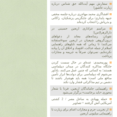
سفارش مهم آیت‌الله حق شناس درباره
زیارت عاشورا
افشاگری محمد مهاجری درباره جلسه مخفی
جبهه پایداری/ برای جایگزینی پزشکیان، زاکانی
و بذرپاش را انتخاب کرده‌اند
مراسم عزاداری اربعین حسینی در
دارالزهرا(س)؛
نقویان: رسانه‌های معاند از دعواهای
درون‌گروهی شیعیان در اربعین سوءاستفاده
می‌کنند/ تا زمانی که همه تابلوهای راهنمایی
اسلام از جمله عدالت، اقتصاد و اخلاق آن را پیاده
نکرده‌ایم، نمی‌توان صرفاً به جریمه و مجازات
پرداخت
پورمحمدی: عده‌ای در حال سست کردن
جایگاه مذاکره کنندگان در میدان دیپلماسی
هستند؛ به کسانی که چنین عمل می‌کنند، یادآور
می‌شوم که دیپلماسی برای دولت‌ها ابزار تأمین
منافع ملی است/ همه باید هوشیار باشند تا
دشمن بر تیم مذاکراتی فشار وارد نکند
راهپیمایی جاماندگان اربعین، فردا با شعار
محوری «باید برخاست» برگزار می‌شود
حمله پهپادی به ساحل مصر / 2 کشتی
آمریکایی آتش گرفتند + تصاویر
از تخریب حرم و مجازات اعدام برای زیارت تا
راهپیمایی میلیونی اربعین