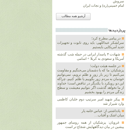
سروش
امام خمینی(ره) و نجات ایران
آرشیو همه مطالب
پربازديدها
در پیامی مطرح کرد؛
سرلشکر عبداللهی: باید روی تابوت و تجهیزات
جدید آمریکایی بایستیم
شهادت ۴ پاسدار ایرانی در حمله شب گذشته
آمریکا و سعودی به کربلا + اسامی
در جلسه هیئت دولت؛
پزشکیان: ما که با دشمنان می‌جنگیم و مقاومت
می‌کنیم تا زیر بار زور و ظلم نرویم، نمی‌توانیم
خودمان به مردم زور بگوییم یا ظلم کنیم، چراکه
این دو رویکرد با یکدیگر در تناقض است/ خداوند
از ما نخواهد گذشت اگر نتوانیم معیشت و سطح
زندگی مردم را بهبود بخشیم
پیکر شهید امیر سرتیپ دوم خلبان کاظمی
وارد شیراز شد
یادداشتی از: عباس خامه یار
میان اشک و آفتاب…
غرویان: پزشکیان از همه روسای جمهور
پیشین در بیان دیدگاههایش شجاع تر است