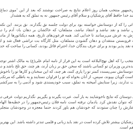
جمهور منتخب همان روز اعلام نتایج به صراحت نوشتند که بعد از این "موی دماغ"
ند خدا حافظ آقای پزشکیان و سلام آقای رئیس جمهور. نه به تملق که به هشدار.
ئی را که از دوستانش خواسته بود برای دولت جلسه نق بگذارند. نق بزنند. این نکته
باشد و نقد نباشد و انتقاد نباشد، متملقان- که خاکشان بر دهان باد- آدم را در
رش به عرش می‌رسانند تا خدایی کند. همه فرعون‌های تاریخ، همه دیکتاتورها از مادر
 فروبستن منتقدان و دهان گشودن متملقان، مثل کارگاه بت تراشی فعال شد و از
ه نقد پذیر بودند و برای حرف بندگان خدا، احترام قائل بودند، کسانی را ساخت که خدا
تخب را که اهل نهج‌البلاغه است به این فراز از نامه امام علی(ع) به مالک اشتر توجه
یده‌ترین وزیران تو کسانی باشند که سخن حق بر زبان آرند، هر چند، حق تلخ باشد و در
دوستانش نمی‌پسندد کمتر تو را یاری کنند، هر چند، که این سخنان و کارها تو را ناخوش
راست گویان بپیوند، سپس، از آنان بخواه که تو را فراوان نستایند و به باطلی که مرتکب
 ندارند، زیرا ستایش آمیخته به تملق، سبب خودپسندی شود و آدمی را به سرکشی
وستان که نتایج ناخوشایند به بار آمد، عبرت بگیرند و بگیریم. نگذاریم دولت عرفی در
ه نتوان نقدش کرد. یادمان نرفته است نامه فلان رئیس‌جمهور را در خطبه‌ها الهام
فتارش را چنان ستودند که خودشان هم باور کردند حتما معجزه در وجودشان متجلی
کیان بیشتر تلاش کرده است در نقد باید زبانی و قلمی تندتر داشته باشد. این بهترین
هم است.