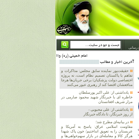
 رسانی
امام خمینی (ره) والله اسلام تمامش سیاست است؛ ***** امام شهید: به گفتار امام و کردار امام اهتمام بورزید ***** امام خمینی(ره): ان شاء الله ما اندوه دلمان را در وقت مناسب با انتقام از امریکا و آل سعود برطرف خواهیم ساخت و داغ و حسرت حلاوت این جنایت بزرگ را بر دلشان خواهیم نهاد 1367/4/29 ***** امام خمینی(رحمة الله علیه) : حکومت آل سعود، این وهابیهای پست بیخبر از خدا بسان خنجرند که همیشه از پشت در قلب مسلمانان فرو رفته‌اند 1366/5/12***** امام خمینی (ره) شهادت در راه خدا مسئله ای نیست که بشود با پیروزی در صحنه های نبرد
آخرين اخبار و مطالب
حقیقت‌پور نماینده سابق مجلس: مذاکرات و
تفاهم با پاکستان تصمیم نظام است، نه پروژه
اختصاصی دولت پزشکیان/ برخی جریان‌ها هرجا
منافعشان اقتضا کند از رهبری عبور می‌کنند
یادداشتی از: علی اکبر پورسلطان
خاطره ای با خبرنگار شهید محمود صارمی در
مزار شریف افغانستان
یادداشتی از: علی محبوبی -
از روز خبرنگار، تا دادگاه خبرنگار
در بیانیه‌ای مطرح شد؛
مقاومت اسلامی عراق: پاسخ به آمریکا و
عربستان را به تعویق انداختیم/ خون پاک شهدا
هرگز کالا و معامله‌ای در بازار سهم‌خواهی‌ها و