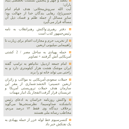
یکصد و چهل و پنجمین نشست تخصصی بنیاد
باران؛
آیت الله سروش‌محلاتی: هدف قیام امام
حسین(ع)، رهایی بندگان خدا از جهالت بود/
سایر مسائل از جمله ظلم و فساد، ذیل آن
مسأله قرار می‌گیرد
دفتر رهبری:واکنش رهبرانقلاب به نامه
رئیس‌جمهور کذب است
از تخریب حرم و مجازات اعدام برای زیارت تا
راهپیمایی میلیونی اربعین
حمله پهپادی به ساحل مصر / 2 کشتی
آمریکایی آتش گرفتند + تصاویر
امام جمعه اردبیل: نتانیاهو به ترامپ گفته
ایران موشک هشت هزار کیلومتری دارد و به
راحتی می تواند خانه تو را بزند
حملات سعودی-آمریکایی به مواکب و زائران
اربعین حسینی/ الحشد:شماری از مقر این
سازمان هدف حملات تروریستی آمریکا و
عربستان قرار گرفت/انفجار یک انبار مهمات
واکنش روزنامه خراسان به ادعای رئیس
دانشکده صداوسیما/ نظرسنجی‌ها می‌گوید
برخلاف دیدگاه وی فقط ۱۲ درصد مردم،
مخاطب رسانه ملی هستند
کنسرسیوم خط لوله خزر از حمله پهپادی به
یک نفتکش خبر داد