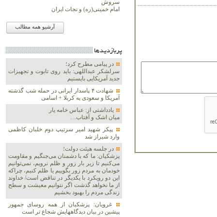
سروش
امام خمینی(ره) و نجات ایران
آرشیو همه مطالب
پربازديدها
در پیامی مطرح کرد؛
سرلشکر عبداللهی: باید روی تابوت و تجهیزات
جدید آمریکایی بایستیم
شهادت ۴ پاسدار ایرانی در حمله شب گذشته
آمریکا و سعودی به کربلا + اسامی
یادداشتی از: عباس خامه یار
میان اشک و آفتاب…
پیکر شهید امیر سرتیپ دوم خلبان کاظمی
وارد شیراز شد
در جلسه هیئت دولت؛
پزشکیان: ما که با دشمنان می‌جنگیم و مقاومت
می‌کنیم تا زیر بار زور و ظلم نرویم، نمی‌توانیم
خودمان به مردم زور بگوییم یا ظلم کنیم، چراکه
این دو رویکرد با یکدیگر در تناقض است/ خداوند
از ما نخواهد گذشت اگر نتوانیم معیشت و سطح
زندگی مردم را بهبود بخشیم
غرویان: پزشکیان از همه روسای جمهور
پیشین در بیان دیدگاههایش شجاع تر است