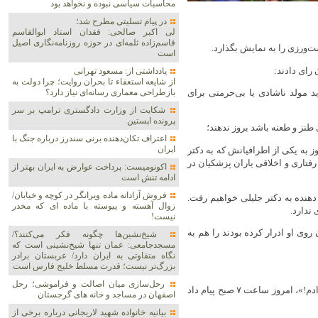
محاسبات سیاسی نبوده و نخواهد بود
در پیام تسلیتی مطرح شد؛
لی اکبر صالحی: فقدان استاد ابوالقاسم
قاسم‌زاده ثلمه‌ای در حوزه روزنامه‌نگاری اصیل
ت‌ورزی را به نمایش بگذارد.
است
رای دادند:
یادداشتی از: مسعود تهرانی
از شایعه استعفاء تا بحران روایت؛ چرا دولت به
 مولد ناشادی یا بی‌حرمتی برای
بازطراحی معماری رسانه‌ای نیاز دارد؟
شکایت از وزارت دادگستری ترامپ بر سر
پرونده اپستین
طنز و طعنه باشد بروز ندهند؛
اعتراف تکان‌دهنده برنی سندرز درباره جنگ با
ایران
ز به یکی از اطرافیانش که به دکتر
رفتاری و اخلاقی یاران پزشکیان در
اکونومیست: پرداخت عوارض به ایران بهتر از
ادامه تنش است
فروش آزادانه ماده ویرانگر در کوچه و خیابان/
هنده به دکتر جلیلی خواهیم رفت.
زوال آهسته و پیوسته با ماده ای که مخدر
 ندارد.
نیست!
 روی او ادرار کرده بودند را هم به
شیخ‌نشین‌ها چگونه فکر می‌کنند؟/
مسجدجامعی: عمان تنها شیخ‌نشینی است که
نگاه متفاوتی به ایران دارد/ عربستان برادر
بزرگ‌تر نیست؛ قدرت مسلط خلیج فارس است
رحل‌سازی میان اصالت و فراموشی؛ رحل
یکی از تحریمی‌هایی که دیروز پیام داده بود «دکتر به خاطر تو رفتم رای دادم!»، امروز ساعت ۷ صبح پیام داد
اصفهان در مساجد و خانه های گرجستان
بیانیه خانواده شهید لاریجانی درباره برخی از