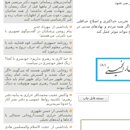
گمانه‌زنی‌های رسانه‌ای/ شهید دکتر مرتضی هیچ
تلفن همراهی از ماهها قبل از جنگ رمضان تا
روز شهادت همراه نداشتند/ از همه صاحبان
تریبون دعوت می‌کنیم از اظهارات شتاب زده و
غیر کارشناسی شدیداً اجتناب کنند
 تخریب حداکثری و اصلاح حداقلی
 اگر همه مردم و نهادهای مدنی در
یادداشتی از: مهرداد خدیر
پیام روشن پزشکیان در گفت‌و‌گوی تصویری با
 بتواند موثر عمل کند.
مرد نامرئی: من هستم!
روزنامه جمهوری اسلامی: قوه قضاییه باید با
روحانی معلوم الحالی که حرف دروغ به رهبری
نسبت داد برخورد کند
«ما کاری به رهبری نداریم»؛ خودسری تا کجا؟
/ زنگ خطر خودسری در سیاست
روحانی: یک اقلیتی هستند که می‌گویند «اگر
این جنگ تشدید و گسترش بیابد، امام زمان
زودتر ظهور می‌کند! برای ظهور امام باید جنگ
را تشدید کنیم»/ رهبری شهید هیچ‌وقت به دنبال
جنگ نبودند
واکنش عجیب محمدباقر خرازی به بیانیه دفتر
نسخه قابل چاپ
رهبری/ تکذیبیه روابط عمومی و دفتر نشر آثار
را حدوثا می‌پذیریم
یادداشتی از: حسن ظهوری
محمدباقر خرازی کیست؟روحانی جنجالی با
ادعاها و ایده‌های تخیلی
یادداشتی از: حجت الاسلام والمسلمین هادی