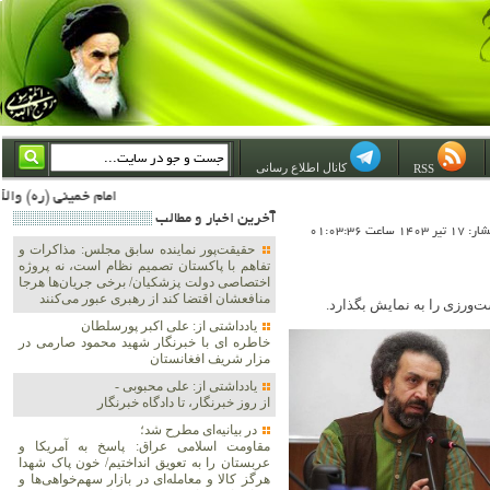
کانال اطلاع رسانی
RSS
امام خمینی (ره) والله اسلام تمامش سیاست است؛ ***** امام شهید: به گفتار امام و کردار امام اهتمام بورزید ***** امام خمینی(ره): ان شاء الله ما اندوه دلمان را در وقت مناسب با انتقام از امریکا و آل سعود برطرف خواهیم
آخرين اخبار و مطالب
1 ساعت 01:03:36
حقیقت‌پور نماینده سابق مجلس: مذاکرات و
تفاهم با پاکستان تصمیم نظام است، نه پروژه
اختصاصی دولت پزشکیان/ برخی جریان‌ها هرجا
منافعشان اقتضا کند از رهبری عبور می‌کنند
ت‌ورزی را به نمایش بگذارد.
یادداشتی از: علی اکبر پورسلطان
خاطره ای با خبرنگار شهید محمود صارمی در
مزار شریف افغانستان
یادداشتی از: علی محبوبی -
از روز خبرنگار، تا دادگاه خبرنگار
در بیانیه‌ای مطرح شد؛
مقاومت اسلامی عراق: پاسخ به آمریکا و
عربستان را به تعویق انداختیم/ خون پاک شهدا
هرگز کالا و معامله‌ای در بازار سهم‌خواهی‌ها و