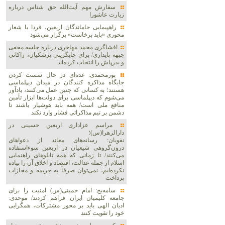
سفارش مهم آیت‌الله حق شناس درباره
زیارت عاشورا
راهپیمایی جاماندگان اربعین، فردا با شعار
محوری «باید برخاست» برگزار می‌شود
افشاگری محمد مهاجری درباره جلسه مخفی
جبهه پایداری/ برای جایگزینی پزشکیان، زاکانی
و بذرپاش را انتخاب کرده‌اند
پورمحمدی: عده‌ای در حال سست کردن
جایگاه مذاکره کنندگان در میدان دیپلماسی
هستند؛ به کسانی که چنین عمل می‌کنند، یادآور
می‌شوم که دیپلماسی برای دولت‌ها ابزار تأمین
منافع ملی است/ همه باید هوشیار باشند تا
دشمن بر تیم مذاکراتی فشار وارد نکند
مراسم عزاداری اربعین حسینی در
دارالزهرا(س)؛
نقویان: رسانه‌های معاند از دعواهای
درون‌گروهی شیعیان در اربعین سوءاستفاده
می‌کنند/ تا زمانی که همه تابلوهای راهنمایی
اسلام از جمله عدالت، اقتصاد و اخلاق آن را پیاده
نکرده‌ایم، نمی‌توان صرفاً به جریمه و مجازات
پرداخت
سامه‌یح: امام خمینی(س) امنیت را برای
جامعه کلیمیان ایران فراهم کردند/ موحدی:
ادیان الهی باید بر محور مشترکات، همگرایی
خود را تقویت کنند