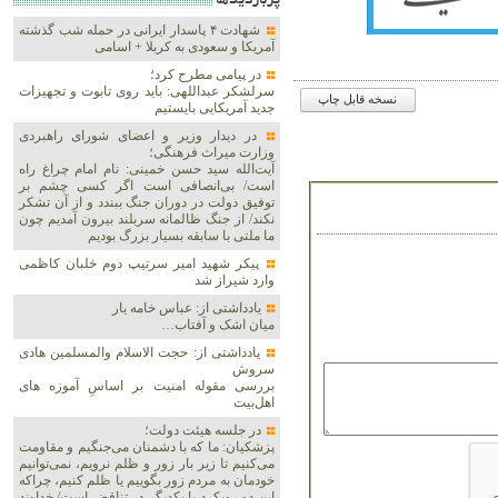
پربازديدها
شهادت ۴ پاسدار ایرانی در حمله شب گذشته
آمریکا و سعودی به کربلا + اسامی
در پیامی مطرح کرد؛
سرلشکر عبداللهی: باید روی تابوت و تجهیزات
نسخه قابل چاپ
جدید آمریکایی بایستیم
در دیدار وزیر و اعضای شورای راهبردی
وزارت‌ میراث فرهنگی؛
آیت‌الله سید حسن خمینی: نام امام چراغ راه
است/ بی‌انصافی است‌ اگر کسی چشم بر
توفیق دولت‌ در دوران جنگ ببندد و از آن تشکر
نکند/ از جنگ ظالمانه سربلند بیرون آمدیم چون
ما ملتی با سابقه بسیار بزرگ بودیم
پیکر شهید امیر سرتیپ دوم خلبان کاظمی
وارد شیراز شد
یادداشتی از: عباس خامه یار
میان اشک و آفتاب…
یادداشتی از: حجت الاسلام والمسلمین هادی
سروش
بررسی مقوله امنیت بر اساسِ آموزه های
اهل‌بیت
در جلسه هیئت دولت؛
پزشکیان: ما که با دشمنان می‌جنگیم و مقاومت
می‌کنیم تا زیر بار زور و ظلم نرویم، نمی‌توانیم
خودمان به مردم زور بگوییم یا ظلم کنیم، چراکه
این دو رویکرد با یکدیگر در تناقض است/ خداوند