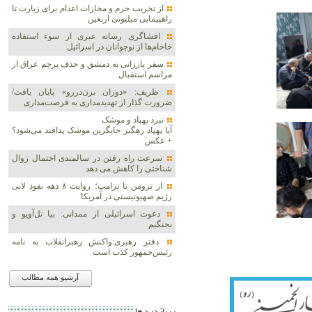
از تخریب حرم و مجازات اعدام برای زیارت تا
راهپیمایی میلیونی اربعین
افشاگری رسانه عبری از سوء استفاده
خاخام‌ها از نوجوانان در اسرائیل
سفر بارزانی به دمشق و حذف پرچم عراق از
مراسم استقبال
ظریف: «دوران بزن‌دررو» پایان یافت/
ضرورت گذار از تهدیدمداری به فرصت‌مداری
نبرد پهپاد و موشک‌
آیا پهپاد رهگیر جایگزین موشک‌ پدافند می‌شود؟
+ عکس
سرعت راه رفتن در سالمندی احتمال زوال
شناختی را کاهش می دهد
از ترومن تا ترامپ؛ روایت ۸ دهه نفوذ لابی
رژیم صهیونیستی در آمریکا
دعوت اسرائیلی از ممدانی: بیا تل‌آویو و
بجنگیم
دفتر رهبری:واکنش رهبرانقلاب به نامه
رئیس‌جمهور کذب است
آرشیو همه مطالب