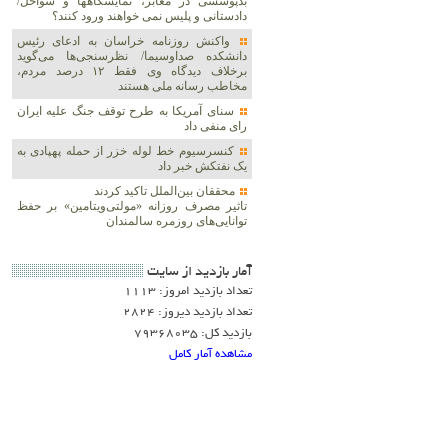
بدپوششی در معابر، نمایشگاهها و سواحل/
دادستانی و پلیس نمی خواهند ورود کنند؟
واکنش روزنامه خراسان به ادعای رئیس
دانشکده صداوسیما/ نظرسنجی‌ها می‌گوید
برخلاف دیدگاه وی فقط ۱۲ درصد مردم،
مخاطب رسانه ملی هستند
سنای آمریکا به طرح توقف جنگ علیه ایران
رای منفی داد
کنسرسیوم خط لوله خزر از حمله پهپادی به
یک نفتکش خبر داد
محققان بین‌الملل تاکید کردند
تاثیر مصرف روزانه «مولتی‌ویتامین» بر حفظ
توانایی‌های روزمره سالمندان
آمار بازديد از سايت
تعداد بازدید امروز: 1113
تعداد بازدید دیروز: 2824
بازدید کل: 79368035
مشاهده آمار کامل