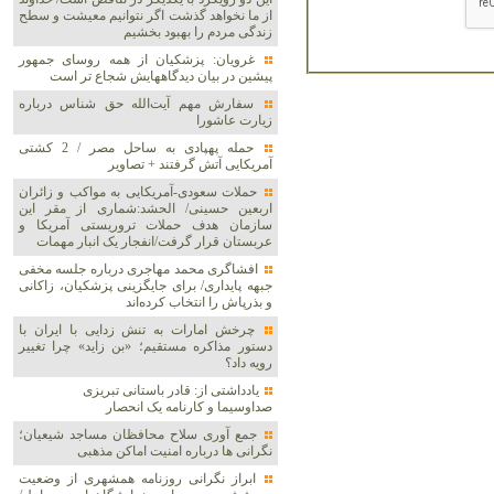
از ما نخواهد گذشت اگر نتوانیم معیشت و سطح
زندگی مردم را بهبود بخشیم
غرویان: پزشکیان از همه روسای جمهور
پیشین در بیان دیدگاههایش شجاع تر است
سفارش مهم آیت‌الله حق شناس درباره
زیارت عاشورا
حمله پهپادی به ساحل مصر / 2 کشتی
آمریکایی آتش گرفتند + تصاویر
حملات سعودی-آمریکایی به مواکب و زائران
اربعین حسینی/ الحشد:شماری از مقر این
سازمان هدف حملات تروریستی آمریکا و
عربستان قرار گرفت/انفجار یک انبار مهمات
افشاگری محمد مهاجری درباره جلسه مخفی
جبهه پایداری/ برای جایگزینی پزشکیان، زاکانی
و بذرپاش را انتخاب کرده‌اند
چرخش امارات به تنش زدایی با ایران با
دستور مذاکره مستقیم؛ «بن زاید» چرا تغییر
رویه داد؟
یادداشتی از: قادر باستانی تبریزی
صداوسیما و کارنامه یک انحصار
جمع آوری سلاح محافظان مساجد شیعیان؛
نگرانی ها درباره امنیت اماکن مذهبی
ابراز نگرانی روزنامه همشهری از وضعیت