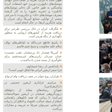
طول جنگ با ایران، تقریباً از تمام ذخایر جهانی
موشک‌های دقیق‌زن دوربرد خود استفاده کرده/
واشنگتن به طور خاص، کل ذخایر موشک‌های
«اتکمز» و «ضربه دقیق» را به کار گرفته/
مصرف موشک‌های «تاد» و «پاتریوت» با سرعتی
بیشتر از توانایی صنایع آمریکا برای جبران یا
تولید جایگزین آن‌ها، در حال انجام است
تلگراف: ایران در حال بررسی طرحی برای
دریافت هزینه از کشورهای اروپایی به منظور
نگهداری از تنگه هرمز است
پاسخ قاطع حزب‌الله به لفاظی‌های نواف
سلام علیه مقاومت و شیخ نعیم قاسم
آمریکا هشدار داد بن‌سلمان عقب نشست/
عمان میزبان رایزنی‌های غیرمستقیم برای
جلوگیری از بسته شدن باب‌المندب
یادداشتی از: رضا غبیشاوی
چرا سفر اربعین ایرانی ها اتفاق خوبی است؟
هزاران زوج‌ جوان در صف دریافت وام ازدواج
مراسم عزاداری اربعین حسینی در
دارالزهرا(س)؛
نقویان: رسانه‌های معاند از دعواهای
درون‌گروهی شیعیان در اربعین سوءاستفاده
می‌کنند/ تا زمانی که همه تابلوهای راهنمایی
اسلام از جمله عدالت، اقتصاد و اخلاق آن را پیاده
نکرده‌ایم، نمی‌توان صرفاً به جریمه و مجازات
پرداخت