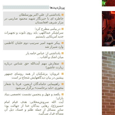
پربازديدها
یادداشتی از: علی اکبر پورسلطان
خاطره ای با خبرنگار شهید محمود صارمی در
مزار شریف افغانستان
در پیامی مطرح کرد؛
سرلشکر عبداللهی: باید روی تابوت و تجهیزات
جدید آمریکایی بایستیم
پیکر شهید امیر سرتیپ دوم خلبان کاظمی
وارد شیراز شد
یادداشتی از: عباس خامه یار
میان اشک و آفتاب…
سفارش مهم آیت‌الله حق شناس درباره
زیارت عاشورا
غرویان: پزشکیان از همه روسای جمهور
پیشین در بیان دیدگاههایش شجاع تر است
راهپیمایی جاماندگان اربعین، فردا با شعار
محوری «باید برخاست» برگزار می‌شود
یکصد و چهل و پنجمین نشست تخصصی بنیاد
باران؛
آیت الله سروش‌محلاتی: هدف قیام امام
حسین(ع)، رهایی بندگان خدا از جهالت بود/
سایر مسائل از جمله ظلم و فساد، ذیل آن
مسأله قرار می‌گیرد