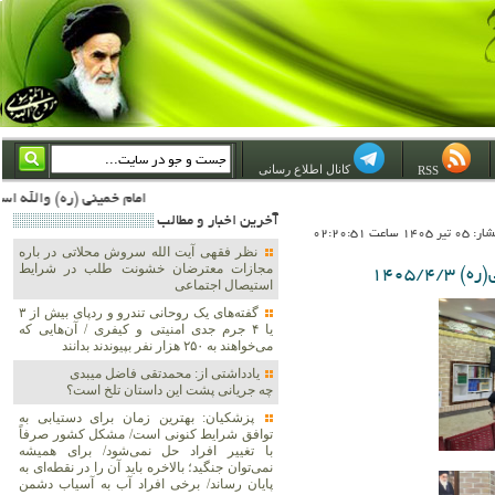
کانال اطلاع رسانی
RSS
امام خمینی (ره) والله اسلام تمامش سیاست است؛ ***** امام شهید: به گفتار امام و کردار امام اهتمام بورزید ***** امام خمینی(ره): ان شاء الله ما اندوه دلمان را در وقت مناسب با انتقام از امریکا و آل سعود برطرف خواهیم ساخت و داغ و حسرت حلاوت این جنا
آخرين اخبار و مطالب
1 ساعت 02:20:51
نظر فقهی آیت الله سروش محلاتی در باره
مجازات معترضان خشونت طلب در شرایط
1405/
استیصال اجتماعی
گفته‌های یک روحانی تندرو و ردپای بیش از ۳
یا ۴ جرم جدی امنیتی و کیفری / آن‌هایی که
می‌خواهند به ۲۵۰ هزار نفر بپیوندند بدانند
یادداشتی از: محمدتقی فاضل میبدی
چه جریانی پشت این داستان تلخ است؟
پزشکیان‌: بهترین زمان برای دستیابی به
توافق شرایط کنونی است/ مشکل کشور صرفاً
با تغییر افراد حل نمی‌شود/ برای همیشه
نمی‌توان جنگید؛ بالاخره باید آن را در نقطه‌ای به
پایان رساند/ برخی افراد آب به آسیاب دشمن