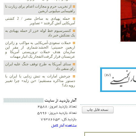
از تخریب حرم و مجازات اعدام برای زیارت تا
راهپیمایی میلیونی اربعین
حمله پهپادی به ساحل مصر / 2 کشتی
آمریکایی آتش گرفتند + تصاویر
کنسرسیوم خط لوله خزر از حمله پهپادی به
یک نفتکش خبر داد
حملات سعودی-آمریکایی به مواکب و زائران
اربعین حسینی/ الحشد:شماری از مقر این
سازمان هدف حملات تروریستی آمریکا و
عربستان قرار گرفت/انفجار یک انبار مهمات
سنای آمریکا به طرح توقف جنگ علیه ایران
رای منفی داد
چرخش امارات به تنش زدایی با ایران با
دستور مذاکره مستقیم؛ «بن زاید» چرا تغییر
رویه داد؟
آمار بازديد از سايت
تعداد بازدید امروز: 4588
نسخه قابل چاپ
تعداد بازدید دیروز: 5996
بازدید کل: 79386653
مشاهده آمار کامل