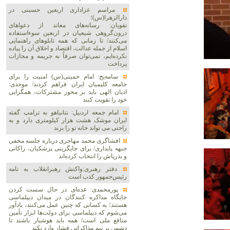
مراسم عزاداری اربعین حسینی در
دارالزهرا(س)؛
نقویان: رسانه‌های معاند از دعواهای
درون‌گروهی شیعیان در اربعین سوءاستفاده
می‌کنند/ تا زمانی که همه تابلوهای راهنمایی
اسلام از جمله عدالت، اقتصاد و اخلاق آن را پیاده
نکرده‌ایم، نمی‌توان صرفاً به جریمه و مجازات
پرداخت
سامه‌یح: امام خمینی(س) امنیت را برای
جامعه کلیمیان ایران فراهم کردند/ موحدی:
ادیان الهی باید بر محور مشترکات، همگرایی
خود را تقویت کنند
امام جمعه اردبیل: نتانیاهو به ترامپ گفته
ایران موشک هشت هزار کیلومتری دارد و به
راحتی می تواند خانه تو را بزند
افشاگری محمد مهاجری درباره جلسه مخفی
جبهه پایداری/ برای جایگزینی پزشکیان، زاکانی
و بذرپاش را انتخاب کرده‌اند
دفتر رهبری:واکنش رهبرانقلاب به نامه
رئیس‌جمهور کذب است
پورمحمدی: عده‌ای در حال سست کردن
جایگاه مذاکره کنندگان در میدان دیپلماسی
هستند؛ به کسانی که چنین عمل می‌کنند، یادآور
می‌شوم که دیپلماسی برای دولت‌ها ابزار تأمین
منافع ملی است/ همه باید هوشیار باشند تا
دشمن بر تیم مذاکراتی فشار وارد نکند