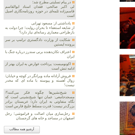
در پیام تسلیتی مطرح شد؛
لی اکبر صالحی: فقدان استاد ابوالقاسم
قاسم‌زاده ثلمه‌ای در حوزه روزنامه‌نگاری اصیل
است
یادداشتی از: مسعود تهرانی
از شایعه استعفاء تا بحران روایت؛ چرا دولت به
بازطراحی معماری رسانه‌ای نیاز دارد؟
شکایت از وزارت دادگستری ترامپ بر سر
پرونده اپستین
اعتراف تکان‌دهنده برنی سندرز درباره جنگ با
ایران
اکونومیست: پرداخت عوارض به ایران بهتر از
ادامه تنش است
فروش آزادانه ماده ویرانگر در کوچه و خیابان/
زوال آهسته و پیوسته با ماده ای که مخدر
نیست!
شیخ‌نشین‌ها چگونه فکر می‌کنند؟/
مسجدجامعی: عمان تنها شیخ‌نشینی است که
نگاه متفاوتی به ایران دارد/ عربستان برادر
بزرگ‌تر نیست؛ قدرت مسلط خلیج فارس است
رحل‌سازی میان اصالت و فراموشی؛ رحل
اصفهان در مساجد و خانه های گرجستان
آرشیو همه مطالب