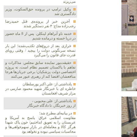
می‌ریزند
وکیل ترامپ در پرونده حق‌السکوت، وزیر
دادگستری شد
آخرین خبر از پرونده‌ی قتل حمیدرضا
رجب‌زاده مداح: ۴ نفر دستگیر شدند
خدمه ناو آبراهام لینکلن: پس از 8 ماه حضور
در دریا خسته و درمانده‌ شدیم
خرازی بعد از دروغ‌های تکذیب‌شده؛ این بار
نسخه سرنگونی دولت را پیچید / وقتی رویای
قدرت جای قانون را می‌گیرد
حقیقت‌پور نماینده سابق مجلس: مذاکرات و
تفاهم با پاکستان تصمیم نظام است، نه پروژه
اختصاصی دولت پزشکیان/ برخی جریان‌ها هرجا
منافعشان اقتضا کند از رهبری عبور می‌کنند
یادداشتی از: علی اکبر پورسلطان
خاطره ای با خبرنگار شهید محمود صارمی در
مزار شریف افغانستان
یادداشتی از: علی محبوبی -
از روز خبرنگار، تا دادگاه خبرنگار
در بیانیه‌ای مطرح شد؛
مقاومت اسلامی عراق: پاسخ به آمریکا و
عربستان را به تعویق انداختیم/ خون پاک شهدا
هرگز کالا و معامله‌ای در بازار سهم‌خواهی‌ها و
محاسبات سیاسی نبوده و نخواهد بود