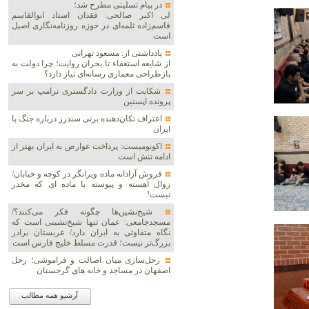
در پیام تسلیتی مطرح شد؛
لی اکبر صالحی: فقدان استاد ابوالقاسم
قاسم‌زاده ثلمه‌ای در حوزه روزنامه‌نگاری اصیل
است
یادداشتی از: مسعود تهرانی
از شایعه استعفاء تا بحران روایت؛ چرا دولت به
بازطراحی معماری رسانه‌ای نیاز دارد؟
شکایت از وزارت دادگستری ترامپ بر سر
پرونده اپستین
اعتراف تکان‌دهنده برنی سندرز درباره جنگ با
ایران
اکونومیست: پرداخت عوارض به ایران بهتر از
ادامه تنش است
فروش آزادانه ماده ویرانگر در کوچه و خیابان/
زوال آهسته و پیوسته با ماده ای که مخدر
نیست!
شیخ‌نشین‌ها چگونه فکر می‌کنند؟/
مسجدجامعی: عمان تنها شیخ‌نشینی است که
نگاه متفاوتی به ایران دارد/ عربستان برادر
بزرگ‌تر نیست؛ قدرت مسلط خلیج فارس است
رحل‌سازی میان اصالت و فراموشی؛ رحل
اصفهان در مساجد و خانه های گرجستان
آرشیو همه مطالب