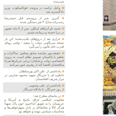
می‌ریزند
وکیل ترامپ در پرونده حق‌السکوت، وزیر
دادگستری شد
آخرین خبر از پرونده‌ی قتل حمیدرضا
رجب‌زاده مداح: ۴ نفر دستگیر شدند
خدمه ناو آبراهام لینکلن: پس از 8 ماه حضور
در دریا خسته و درمانده‌ شدیم
خرازی بعد از دروغ‌های تکذیب‌شده؛ این بار
نسخه سرنگونی دولت را پیچید / وقتی رویای
قدرت جای قانون را می‌گیرد
حقیقت‌پور نماینده سابق مجلس: مذاکرات و
تفاهم با پاکستان تصمیم نظام است، نه پروژه
اختصاصی دولت پزشکیان/ برخی جریان‌ها هرجا
منافعشان اقتضا کند از رهبری عبور می‌کنند
یادداشتی از: علی اکبر پورسلطان
خاطره ای با خبرنگار شهید محمود صارمی در
مزار شریف افغانستان
یادداشتی از: علی محبوبی -
از روز خبرنگار، تا دادگاه خبرنگار
در بیانیه‌ای مطرح شد؛
مقاومت اسلامی عراق: پاسخ به آمریکا و
عربستان را به تعویق انداختیم/ خون پاک شهدا
هرگز کالا و معامله‌ای در بازار سهم‌خواهی‌ها و
محاسبات سیاسی نبوده و نخواهد بود