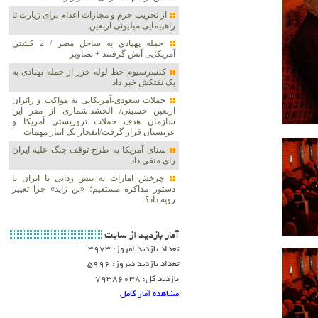
از تخریب حرم و مجازات اعدام برای زیارت تا
راهپیمایی میلیونی اربعین
حمله پهپادی به ساحل مصر / 2 کشتی
آمریکایی آتش گرفتند + تصاویر
کنسرسیوم خط لوله خزر از حمله پهپادی به
یک نفتکش خبر داد
حملات سعودی-آمریکایی به مواکب و زائران
اربعین حسینی/ الحشد:شماری از مقر این
سازمان هدف حملات تروریستی آمریکا و
عربستان قرار گرفت/انفجار یک انبار مهمات
سنای آمریکا به طرح توقف جنگ علیه ایران
رای منفی داد
چرخش امارات به تنش زدایی با ایران با
دستور مذاکره مستقیم؛ «بن زاید» چرا تغییر
رویه داد؟
آمار بازديد از سايت
تعداد بازدید امروز: 3973
تعداد بازدید دیروز: 5996
بازدید کل: 79386038
مشاهده آمار کامل