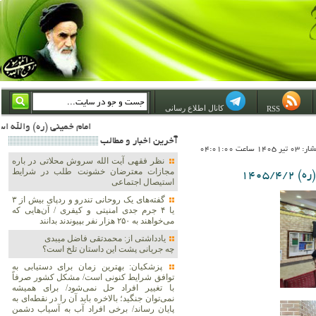
کانال اطلاع رسانی
RSS
امام خمینی (ره) والله اسلام تمامش سیاست است؛ ***** امام شهید: به گفتار امام و کردار امام اهتمام بورزید ***** امام خمینی(ره): ان شاء الله ما اندوه دلمان را در وقت مناسب با انتقام از امریکا و آل سعود برطرف خواهیم ساخت و داغ و حسرت حلاوت این جنایت
آخرين اخبار و مطالب
1 ساعت 04:01:00
نظر فقهی آیت الله سروش محلاتی در باره
مجازات معترضان خشونت طلب در شرایط
1405
استیصال اجتماعی
گفته‌های یک روحانی تندرو و ردپای بیش از ۳
یا ۴ جرم جدی امنیتی و کیفری / آن‌هایی که
می‌خواهند به ۲۵۰ هزار نفر بپیوندند بدانند
یادداشتی از: محمدتقی فاضل میبدی
چه جریانی پشت این داستان تلخ است؟
پزشکیان‌: بهترین زمان برای دستیابی به
توافق شرایط کنونی است/ مشکل کشور صرفاً
با تغییر افراد حل نمی‌شود/ برای همیشه
نمی‌توان جنگید؛ بالاخره باید آن را در نقطه‌ای به
پایان رساند/ برخی افراد آب به آسیاب دشمن