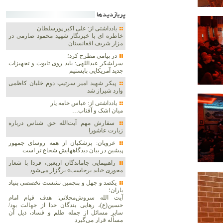
پربازديدها
یادداشتی از: علی اکبر پورسلطان
خاطره ای با خبرنگار شهید محمود صارمی در
مزار شریف افغانستان
در پیامی مطرح کرد؛
سرلشکر عبداللهی: باید روی تابوت و تجهیزات
جدید آمریکایی بایستیم
پیکر شهید امیر سرتیپ دوم خلبان کاظمی
وارد شیراز شد
یادداشتی از: عباس خامه یار
میان اشک و آفتاب…
سفارش مهم آیت‌الله حق شناس درباره
زیارت عاشورا
غرویان: پزشکیان از همه روسای جمهور
پیشین در بیان دیدگاههایش شجاع تر است
راهپیمایی جاماندگان اربعین، فردا با شعار
محوری «باید برخاست» برگزار می‌شود
یکصد و چهل و پنجمین نشست تخصصی بنیاد
باران؛
آیت الله سروش‌محلاتی: هدف قیام امام
حسین(ع)، رهایی بندگان خدا از جهالت بود/
سایر مسائل از جمله ظلم و فساد، ذیل آن
مسأله قرار می‌گیرد