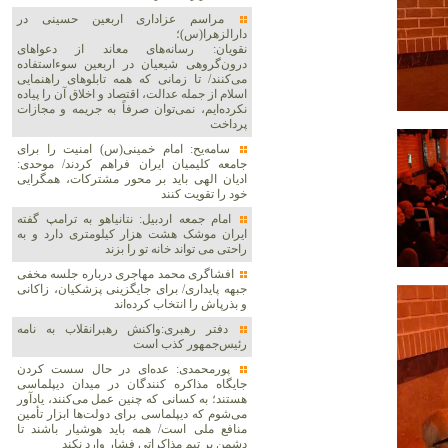
مراسم عزاداری اربعین حسینی در
دارالزهرا(س)؛
نقویان: رسانه‌های معاند از دعواهای
درون‌گروهی شیعیان در اربعین سوءاستفاده
می‌کنند/ تا زمانی که همه تابلوهای راهنمایی
اسلام از جمله عدالت، اقتصاد و اخلاق آن را پیاده
نکرده‌ایم، نمی‌توان صرفاً به جریمه و مجازات
پرداخت
سامه‌یح: امام خمینی(س) امنیت را برای
جامعه کلیمیان ایران فراهم کردند/ موحدی:
ادیان الهی باید بر محور مشترکات، همگرایی
خود را تقویت کنند
امام جمعه اردبیل: نتانیاهو به ترامپ گفته
ایران موشک هشت هزار کیلومتری دارد و به
راحتی می تواند خانه تو را بزند
افشاگری محمد مهاجری درباره جلسه مخفی
جبهه پایداری/ برای جایگزینی پزشکیان، زاکانی
و بذرپاش را انتخاب کرده‌اند
دفتر رهبری:واکنش رهبرانقلاب به نامه
رئیس‌جمهور کذب است
پورمحمدی: عده‌ای در حال سست کردن
جایگاه مذاکره کنندگان در میدان دیپلماسی
هستند؛ به کسانی که چنین عمل می‌کنند، یادآور
می‌شوم که دیپلماسی برای دولت‌ها ابزار تأمین
منافع ملی است/ همه باید هوشیار باشند تا
دشمن بر تیم مذاکراتی فشار وارد نکند