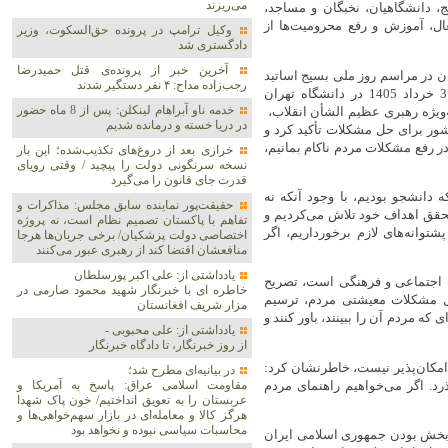
می‌ریزند
، دانشگاهیان، نخبگان و مساجد،
ل، آموزش و رفع محرومیت‌ها از
وکیل ترامپ در پرونده حق‌السکوت، وزیر
دادگستری شد
آخرین خبر از پرونده‌ی قتل حمیدرضا
 در مراسم روز ملی بسیج اساتید
رجب‌زاده مداح: ۴ نفر دستگیر شدند
که پیش از ظهر امروز یکشنبه 31 خرداد 1405 در دانشگاه تهران
خدمه ناو آبراهام لینکلن: پس از 8 ماه حضور
ویژه رهبری عظیم الشأن انقلاب،
در دریا خسته و درمانده‌ شدیم
ور برای حل مشکلات تأکید کرد و
ر رفع مشکلات مردم ناکام بمانیم،
خرازی بعد از دروغ‌های تکذیب‌شده؛ این بار
نسخه سرنگونی دولت را پیچید / وقتی رویای
قدرت جای قانون را می‌گیرد
دانشجو بودیم، با وجود آنکه نه
حقیقت‌پور نماینده سابق مجلس: مذاکرات و
 تحقق اهداف خود تلاش می‌کردیم و
تفاهم با پاکستان تصمیم نظام است، نه پروژه
پشتوانه‌های لازم برخورداریم، اگر
اختصاصی دولت پزشکیان/ برخی جریان‌ها هرجا
منافعشان اقتضا کند از رهبری عبور می‌کنند
یادداشتی از: علی اکبر پورسلطان
ی، اجتماعی و فرهنگی است، تصریح
خاطره ای با خبرنگار شهید محمود صارمی در
ل مشکلات معیشتی مردم، ترسیم
مزار شریف افغانستان
که مردم آن را ببینند، باور کنند و
یادداشتی از: علی محبوبی -
از روز خبرنگار، تا دادگاه خبرنگار
 امکان‌پذیر نیست، خاطرنشان کرد:
در بیانیه‌ای مطرح شد؛
رد. اگر می‌خواهیم راهنمای مردم
مقاومت اسلامی عراق: پاسخ به آمریکا و
عربستان را به تعویق انداختیم/ خون پاک شهدا
هرگز کالا و معامله‌ای در بازار سهم‌خواهی‌ها و
محاسبات سیاسی نبوده و نخواهد بود
م‌بخش بودن جمهوری اسلامی ایران