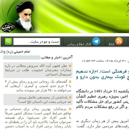
کانال اطلاع رسانی
RSS
امام خمینی (ره) والله اسلام تمامش سیاست است؛ ***** امام شهید: به گفتار امام و کردار امام اهتمام بورزید ***** امام خمینی(ره): ان شاء الله ما اندوه دلمان را در وقت مناسب با انتقام از امریکا و آل سعود برطرف خواهیم 
آخرين اخبار و مطالب
16:54:2
نظر فقهی آیت الله سروش محلاتی در باره
مجازات معترضان خشونت طلب در شرایط
و فرهنگی است/ اجازه ندهیم
استیصال اجتماعی
 کودک بیماری بدون دارو و
گفته‌های یک روحانی تندرو و ردپای بیش از ۳
یا ۴ جرم جدی امنیتی و کیفری / آن‌هایی که
می‌خواهند به ۲۵۰ هزار نفر بپیوندند بدانند
مسعود پزشکیان در مراسم روز ملی بسیج اساتید که پیش از ظهر امروز یکشنبه 31 خرداد 1405 در دانشگاه
خیر، به‌ویژه رهبری عظیم الشأن
یادداشتی از: محمدتقی فاضل میبدی
ریتی کشور برای حل مشکلات تأکید
چه جریانی پشت این داستان تلخ است؟
و اگر در رفع مشکلات مردم ناکام
پزشکیان‌: بهترین زمان برای دستیابی به
توافق شرایط کنونی است/ مشکل کشور صرفاً
با تغییر افراد حل نمی‌شود/ برای همیشه
 امروز بیش از هر زمان دیگری به
نمی‌توان جنگید؛ بالاخره باید آن را در نقطه‌ای به
فیت‌های مردمی نیاز دارد، گفت:
پایان رساند/ برخی افراد آب به آسیاب دشمن