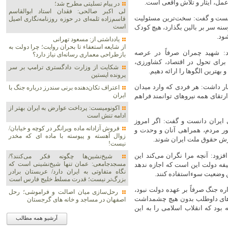
عمل، ایثار و تلاش واقعی است.
در پیام تسلیتی مطرح شد؛
لی اکبر صالحی: فقدان استاد ابوالقاسم
دانست و گفت: سخت‌ترین مسئولیت
قاسم‌زاده ثلمه‌ای در حوزه روزنامه‌نگاری اصیل
است
ه سر بر بالین بگذارد، هیچ کودک
ود.
یادداشتی از: مسعود تهرانی
از شایعه استعفاء تا بحران روایت؛ چرا دولت به
: شهید چمران صرفاً در عرصه
بازطراحی معماری رسانه‌ای نیاز دارد؟
برای تحول در اقتصاد، کشاورزی،
شکایت از وزارت دادگستری ترامپ بر سر
بهترین الگوها را ارائه دهیم.
پرونده اپستین
ار داشت: هر فردی که وارد میدان
اعتراف تکان‌دهنده برنی سندرز درباره جنگ با
ایران
ارتقای همه نیروهای توانمند فراهم
اکونومیست: پرداخت عوارض به ایران بهتر از
ادامه تنش است
ایران دانست و گفت: اگر امروز
فروش آزادانه ماده ویرانگر در کوچه و خیابان/
ضور مردم، همراهی آنان و وحدت و
زوال آهسته و پیوسته با ماده ای که مخدر
رش حقوق ملت ایران شوند.
نیست!
فزود: آنچه مرا نگران می‌کند این
شیخ‌نشین‌ها چگونه فکر می‌کنند؟/
مسجدجامعی: عمان تنها شیخ‌نشینی است که
یفه دولت این است که اجازه ندهد
نگاه متفاوتی به ایران دارد/ عربستان برادر
ین وضعیت سوءاستفاده کنند.
بزرگ‌تر نیست؛ قدرت مسلط خلیج فارس است
ه جنگ صرفاً بر عهده دولت نبود،
رحل‌سازی میان اصالت و فراموشی؛ رحل
روهای داوطلب بدون هیچ چشمداشت
اصفهان در مساجد و خانه های گرجستان
بود که انقلاب اسلامی را به این
آرشیو همه مطالب