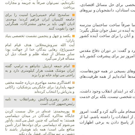
نکرده‌ایم، نمی‌توان صرفاً به جریمه و مجازات
شخصی برای حل مسائل اقتصادی،
پرداخت
ت استادان، دانشجویان و نیروهای
سامه‌یح: امام خمینی(س) امنیت را برای
جامعه کلیمیان ایران فراهم کردند/ موحدی:
ادیان الهی باید بر محور مشترکات، همگرایی
ما صرفاً ساخت ساختمان مدرسه
خود را تقویت کنند
به آینده در نسل جوان شکل بگیرد؛
 و آنان را برای ساخت آینده کشور
یکصد و چهل و پنجمین نشست تخصصی بنیاد
باران؛
آیت الله سروش‌محلاتی: هدف قیام امام
حسین(ع)، رهایی بندگان خدا از جهالت بود/
کرد و گفت: در دوران دفاع مقدس
سایر مسائل از جمله ظلم و فساد، ذیل آن
امروز نیز برای پیشرفت کشور باید
مسأله قرار می‌گیرد
امام جمعه اردبیل: نتانیاهو به ترامپ گفته
ایران موشک هشت هزار کیلومتری دارد و به
یروهای بسیجی در همه حوزه‌هاست،
راحتی می تواند خانه تو را بزند
ها آماده‌ایم از همه ظرفیت‌های
افشاگری محمد مهاجری درباره جلسه مخفی
جبهه پایداری/ برای جایگزینی پزشکیان، زاکانی
که در ابتدای انقلاب وجود داشت،
و بذرپاش را انتخاب کرده‌اند
فعت شخصی نیست، بلکه برای خدمت
دفتر رهبری:واکنش رهبرانقلاب به نامه
رئیس‌جمهور کذب است
پورمحمدی: عده‌ای در حال سست کردن
ام ملی تأکید کرد و گفت: امروز
جایگاه مذاکره کنندگان در میدان دیپلماسی
 انتقادات را داشته باشم، اما از
هستند؛ به کسانی که چنین عمل می‌کنند، یادآور
از پاسخ دادن به برخی اظهارات
می‌شوم که دیپلماسی برای دولت‌ها ابزار تأمین
منافع ملی است/ همه باید هوشیار باشند تا
دشمن بر تیم مذاکراتی فشار وارد نکند