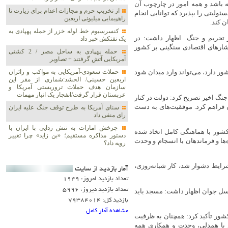
ه باشد و همه امور در چارچوب آن
از تخریب حرم و مجازات اعدام برای زیارت تا
ولیتی را بپذیرد که توانایی انجام
راهپیمایی میلیونی اربعین
ن کند.
کنسرسیوم خط لوله خزر از حمله پهپادی به
 تحریم‌ و جنگ اظهار داشت: در
یک نفتکش خبر داد
ارهای اقتصادی سنگینی بر کشور
حمله پهپادی به ساحل مصر / 2 کشتی
آمریکایی آتش گرفتند + تصاویر
حملات سعودی-آمریکایی به مواکب و زائران
 دارد، می‌تواند وارد میدان شود
اربعین حسینی/ الحشد:شماری از مقر این
سازمان هدف حملات تروریستی آمریکا و
عربستان قرار گرفت/انفجار یک انبار مهمات
نگ اخیر تصریح کرد: دولت در کنار
ان فراهم کرد. موفقیت‌های به دست
سنای آمریکا به طرح توقف جنگ علیه ایران
رای منفی داد
چرخش امارات به تنش زدایی با ایران با
کشور با هماهنگی کامل اتخاذ شده
دستور مذاکره مستقیم؛ «بن زاید» چرا تغییر
ا و فرماندهان با انسجام و وحدت
رویه داد؟
ایط دشوار شد، کار شبانه‌روزی،
آمار بازديد از سايت
تعداد بازدید امروز: 1949
تعداد بازدید دیروز: 5996
سل جوان اظهار داشت: مسجد باید
بازدید کل: 79384014
مشاهده آمار کامل
ور تأکید کرد: همچنان به ظرفیت
 با همدلی، وحدت و همکاری همه