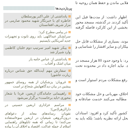
قلابی ماندن و حفظ همان روحیه تا
پربازديدها
یادداشتی از: علی اکبر پورسلطان
اظهار داشت: از مدت‌ها قبل این
خاطره ای با خبرنگار شهید محمود صارمی در
کید کردند. در گذشته، مسجد محور
مزار شریف افغانستان
خشی از این کارکرد فاصله گرفته
در پیامی مطرح کرد؛
سرلشکر عبداللهی: باید روی تابوت و تجهیزات
جدید آمریکایی بایستیم
وند، بسیاری از مشکلات قابل حل
یکاران و سایر اقشار را شناسایی و
پیکر شهید امیر سرتیپ دوم خلبان کاظمی
وارد شیراز شد
یادداشتی از: عباس خامه یار
دکتر پزشکیان با اشاره به ظرفیت گسترده مساجد در کشور خاطرنشان کرد: با وجود حدود 80 هزار مسجد در
میان اشک و آفتاب…
 نفر یک مسجد وجود دارد. نباید اجازه داد در محدوده تحت
سفارش مهم آیت‌الله حق شناس درباره
زیارت عاشورا
و رفع مشکلات مردم استوار است و
غرویان: پزشکیان از همه روسای جمهور
پیشین در بیان دیدگاههایش شجاع تر است
راهپیمایی جاماندگان اربعین، فردا با شعار
 اخلاق، مهربانی و حل مشکلات خود
محوری «باید برخاست» برگزار می‌شود
 مطالبه می‌کنند خدمت صادقانه و
مراسم عزاداری اربعین حسینی در
دارالزهرا(س)؛
ر تأکید کرد و افزود: استادان
نقویان: رسانه‌های معاند از دعواهای
درون‌گروهی شیعیان در اربعین سوءاستفاده
ل ارائه نظریه باشد؛ بلکه باید به
می‌کنند/ تا زمانی که همه تابلوهای راهنمایی
اسلام از جمله عدالت، اقتصاد و اخلاق آن را پیاده