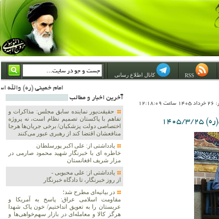
کانال اطلاع رسانی
RSS
امام خمینی (ره) والله اسلام تمامش سیاست است؛ ***** امام شهید: به گفتار امام و کردار امام اهتمام بورزید ***** امام خمینی(ره): ان شاء الله ما اندوه دلمان را در وقت مناسب با انتقام از امریکا و آل سعود برطرف خواهیم ساخت و داغ و حسرت حلاوت ای
آخرين اخبار و مطالب
12:18:0
حقیقت‌پور نماینده سابق مجلس: مذاکرات و
تفاهم با پاکستان تصمیم نظام است، نه پروژه
1405/
اختصاصی دولت پزشکیان/ برخی جریان‌ها هرجا
منافعشان اقتضا کند از رهبری عبور می‌کنند
یادداشتی از: علی اکبر پورسلطان
خاطره ای با خبرنگار شهید محمود صارمی در
مزار شریف افغانستان
یادداشتی از: علی محبوبی -
از روز خبرنگار، تا دادگاه خبرنگار
در بیانیه‌ای مطرح شد؛
مقاومت اسلامی عراق: پاسخ به آمریکا و
عربستان را به تعویق انداختیم/ خون پاک شهدا
هرگز کالا و معامله‌ای در بازار سهم‌خواهی‌ها و