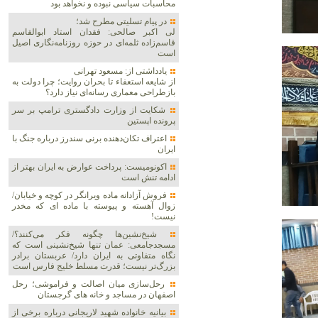
محاسبات سیاسی نبوده و نخواهد بود
در پیام تسلیتی مطرح شد؛
لی اکبر صالحی: فقدان استاد ابوالقاسم
قاسم‌زاده ثلمه‌ای در حوزه روزنامه‌نگاری اصیل
است
یادداشتی از: مسعود تهرانی
از شایعه استعفاء تا بحران روایت؛ چرا دولت به
بازطراحی معماری رسانه‌ای نیاز دارد؟
شکایت از وزارت دادگستری ترامپ بر سر
پرونده اپستین
اعتراف تکان‌دهنده برنی سندرز درباره جنگ با
ایران
اکونومیست: پرداخت عوارض به ایران بهتر از
ادامه تنش است
فروش آزادانه ماده ویرانگر در کوچه و خیابان/
زوال آهسته و پیوسته با ماده ای که مخدر
نیست!
شیخ‌نشین‌ها چگونه فکر می‌کنند؟/
مسجدجامعی: عمان تنها شیخ‌نشینی است که
نگاه متفاوتی به ایران دارد/ عربستان برادر
بزرگ‌تر نیست؛ قدرت مسلط خلیج فارس است
رحل‌سازی میان اصالت و فراموشی؛ رحل
اصفهان در مساجد و خانه های گرجستان
بیانیه خانواده شهید لاریجانی درباره برخی از