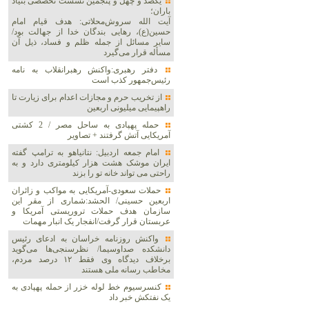
یکصد و چهل و پنجمین نشست تخصصی بنیاد
باران؛
آیت الله سروش‌محلاتی: هدف قیام امام
حسین(ع)، رهایی بندگان خدا از جهالت بود/
سایر مسائل از جمله ظلم و فساد، ذیل آن
مسأله قرار می‌گیرد
دفتر رهبری:واکنش رهبرانقلاب به نامه
رئیس‌جمهور کذب است
از تخریب حرم و مجازات اعدام برای زیارت تا
راهپیمایی میلیونی اربعین
حمله پهپادی به ساحل مصر / 2 کشتی
آمریکایی آتش گرفتند + تصاویر
امام جمعه اردبیل: نتانیاهو به ترامپ گفته
ایران موشک هشت هزار کیلومتری دارد و به
راحتی می تواند خانه تو را بزند
حملات سعودی-آمریکایی به مواکب و زائران
اربعین حسینی/ الحشد:شماری از مقر این
سازمان هدف حملات تروریستی آمریکا و
عربستان قرار گرفت/انفجار یک انبار مهمات
واکنش روزنامه خراسان به ادعای رئیس
دانشکده صداوسیما/ نظرسنجی‌ها می‌گوید
برخلاف دیدگاه وی فقط ۱۲ درصد مردم،
مخاطب رسانه ملی هستند
کنسرسیوم خط لوله خزر از حمله پهپادی به
یک نفتکش خبر داد