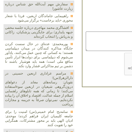
سفارش مهم آیت‌الله حق شناس درباره
زیارت عاشورا
راهپیمایی جاماندگان اربعین، فردا با شعار
محوری «باید برخاست» برگزار می‌شود
افشاگری محمد مهاجری درباره جلسه مخفی
جبهه پایداری/ برای جایگزینی پزشکیان، زاکانی
و بذرپاش را انتخاب کرده‌اند
پورمحمدی: عده‌ای در حال سست کردن
جایگاه مذاکره کنندگان در میدان دیپلماسی
هستند؛ به کسانی که چنین عمل می‌کنند، یادآور
می‌شوم که دیپلماسی برای دولت‌ها ابزار تأمین
منافع ملی است/ همه باید هوشیار باشند تا
دشمن بر تیم مذاکراتی فشار وارد نکند
مراسم عزاداری اربعین حسینی در
دارالزهرا(س)؛
نقویان: رسانه‌های معاند از دعواهای
درون‌گروهی شیعیان در اربعین سوءاستفاده
می‌کنند/ تا زمانی که همه تابلوهای راهنمایی
اسلام از جمله عدالت، اقتصاد و اخلاق آن را پیاده
نکرده‌ایم، نمی‌توان صرفاً به جریمه و مجازات
پرداخت
سامه‌یح: امام خمینی(س) امنیت را برای
جامعه کلیمیان ایران فراهم کردند/ موحدی:
ادیان الهی باید بر محور مشترکات، همگرایی
خود را تقویت کنند