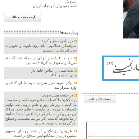
سروش
امام خمینی(ره) و نجات ایران
آرشیو همه مطالب
پربازديدها
در پیامی مطرح کرد؛
سرلشکر عبداللهی: باید روی تابوت و تجهیزات
جدید آمریکایی بایستیم
شهادت ۴ پاسدار ایرانی در حمله شب گذشته
آمریکا و سعودی به کربلا + اسامی
یادداشتی از: عباس خامه یار
میان اشک و آفتاب…
پیکر شهید امیر سرتیپ دوم خلبان کاظمی
وارد شیراز شد
در جلسه هیئت دولت؛
نسخه قابل چاپ
پزشکیان: ما که با دشمنان می‌جنگیم و مقاومت
می‌کنیم تا زیر بار زور و ظلم نرویم، نمی‌توانیم
خودمان به مردم زور بگوییم یا ظلم کنیم، چراکه
این دو رویکرد با یکدیگر در تناقض است/ خداوند
از ما نخواهد گذشت اگر نتوانیم معیشت و سطح
زندگی مردم را بهبود بخشیم
غرویان: پزشکیان از همه روسای جمهور
پیشین در بیان دیدگاههایش شجاع تر است