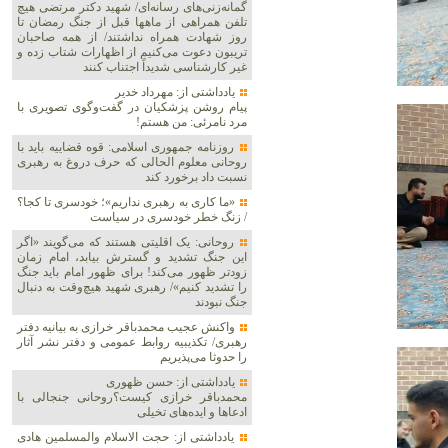
گمانه‌زنی‌های رسانه‌ای/ شهید دکتر مرتضی هیچ
تلفن همراهی از ماهها قبل از جنگ رمضان تا
روز شهادت همراه نداشتند/ از همه صاحبان
تریبون دعوت می‌کنیم از اظهارات شتاب زده و
غیر کارشناسی شدیداً اجتناب کنند
یادداشتی از: مهرداد خدیر
پیام روشن پزشکیان در گفت‌و‌گوی تصویری با
مرد نامرئی: من هستم!
روزنامه جمهوری اسلامی: قوه قضاییه باید با
روحانی معلوم الحالی که حرف دروغ به رهبری
نسبت داد برخورد کند
«ما کاری به رهبری نداریم»؛ خودسری تا کجا؟
/ زنگ خطر خودسری در سیاست
روحانی: یک اقلیتی هستند که می‌گویند «اگر
این جنگ تشدید و گسترش بیابد، امام زمان
زودتر ظهور می‌کند! برای ظهور امام باید جنگ
را تشدید کنیم»/ رهبری شهید هیچ‌وقت به دنبال
جنگ نبودند
واکنش عجیب محمدباقر خرازی به بیانیه دفتر
رهبری/ تکذیبیه روابط عمومی و دفتر نشر آثار
را حدوثا می‌پذیریم
یادداشتی از: حسن ظهوری
محمدباقر خرازی کیست؟روحانی جنجالی با
ادعاها و ایده‌های تخیلی
یادداشتی از: حجت الاسلام والمسلمین هادی