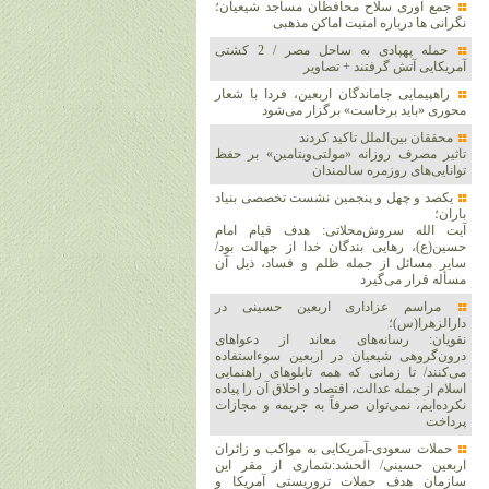
جمع آوری سلاح محافظان مساجد شیعیان؛
نگرانی ها درباره امنیت اماکن مذهبی
حمله پهپادی به ساحل مصر / 2 کشتی
آمریکایی آتش گرفتند + تصاویر
راهپیمایی جاماندگان اربعین، فردا با شعار
محوری «باید برخاست» برگزار می‌شود
محققان بین‌الملل تاکید کردند
تاثیر مصرف روزانه «مولتی‌ویتامین» بر حفظ
توانایی‌های روزمره سالمندان
یکصد و چهل و پنجمین نشست تخصصی بنیاد
باران؛
آیت الله سروش‌محلاتی: هدف قیام امام
حسین(ع)، رهایی بندگان خدا از جهالت بود/
سایر مسائل از جمله ظلم و فساد، ذیل آن
مسأله قرار می‌گیرد
مراسم عزاداری اربعین حسینی در
دارالزهرا(س)؛
نقویان: رسانه‌های معاند از دعواهای
درون‌گروهی شیعیان در اربعین سوءاستفاده
می‌کنند/ تا زمانی که همه تابلوهای راهنمایی
اسلام از جمله عدالت، اقتصاد و اخلاق آن را پیاده
نکرده‌ایم، نمی‌توان صرفاً به جریمه و مجازات
پرداخت
حملات سعودی-آمریکایی به مواکب و زائران
اربعین حسینی/ الحشد:شماری از مقر این
سازمان هدف حملات تروریستی آمریکا و