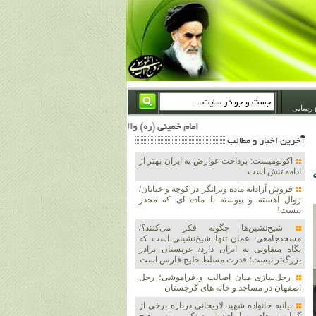
 رسانی
امام خمینی (ره) والله اسلام تمامش سیاست است؛ ***** امام شهید: به گفتار امام و کردار امام اهتمام بورزید ***** امام خمینی(ره): ان شاء الله ما اندوه دلمان را در وقت مناسب با انتقام از امریکا و آل سعود برطرف خواهیم ساخت و داغ و حسرت حلاوت این جنایت بزرگ را بر دلشان خواهیم نهاد 1367/4/29 ***** امام خمینی(رحمة الله علیه) : حکومت آل سعود، این وهابیهای پست بیخبر از خدا بسان خنجرند که همیشه از پشت در قلب مسلمانان فرو رفته‌اند 1366/5/12***** امام خمینی (ره) شهادت در راه خدا مسئله ای نیست که بشود با پیروزی در صحنه های نبر
آخرين اخبار و مطالب
اکونومیست: پرداخت عوارض به ایران بهتر از
ادامه تنش است
فروش آزادانه ماده ویرانگر در کوچه و خیابان/
زوال آهسته و پیوسته با ماده ای که مخدر
نیست!
شیخ‌نشین‌ها چگونه فکر می‌کنند؟/
مسجدجامعی: عمان تنها شیخ‌نشینی است که
نگاه متفاوتی به ایران دارد/ عربستان برادر
بزرگ‌تر نیست؛ قدرت مسلط خلیج فارس است
رحل‌سازی میان اصالت و فراموشی؛ رحل
اصفهان در مساجد و خانه های گرجستان
بیانیه خانواده شهید لاریجانی درباره برخی از