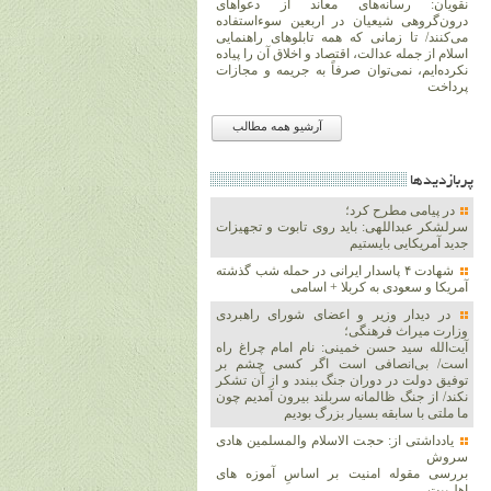
نقویان: رسانه‌های معاند از دعواهای
درون‌گروهی شیعیان در اربعین سوءاستفاده
می‌کنند/ تا زمانی که همه تابلوهای راهنمایی
اسلام از جمله عدالت، اقتصاد و اخلاق آن را پیاده
نکرده‌ایم، نمی‌توان صرفاً به جریمه و مجازات
پرداخت
آرشیو همه مطالب
پربازديدها
در پیامی مطرح کرد؛
سرلشکر عبداللهی: باید روی تابوت و تجهیزات
جدید آمریکایی بایستیم
شهادت ۴ پاسدار ایرانی در حمله شب گذشته
آمریکا و سعودی به کربلا + اسامی
در دیدار وزیر و اعضای شورای راهبردی
وزارت‌ میراث فرهنگی؛
آیت‌الله سید حسن خمینی: نام امام چراغ راه
است/ بی‌انصافی است‌ اگر کسی چشم بر
توفیق دولت‌ در دوران جنگ ببندد و از آن تشکر
نکند/ از جنگ ظالمانه سربلند بیرون آمدیم چون
ما ملتی با سابقه بسیار بزرگ بودیم
یادداشتی از: حجت الاسلام والمسلمین هادی
سروش
بررسی مقوله امنیت بر اساسِ آموزه های
اهل‌بیت