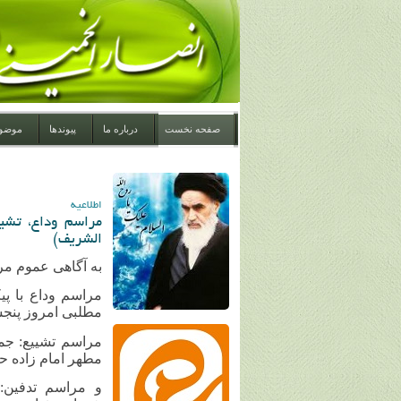
صفحه نخست
درباره ما
پیوندها
موضو
اطلاعیه
مراسم وداع، تشی
الشریف)
به آگاهی عموم مر
مراسم وداع با پ
مطلبی امروز پنجشنبه ۲۱ خرداد ساعت ۲۱در 
مطهر امام زاده 