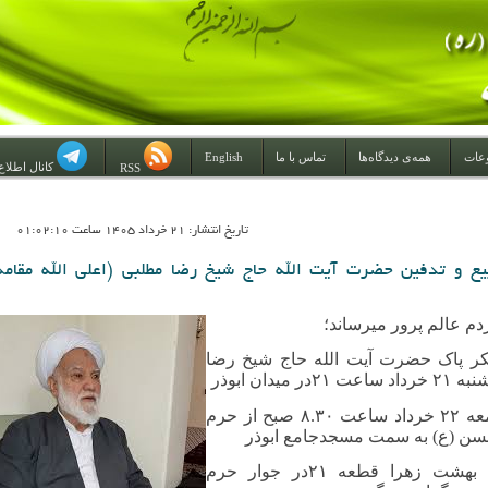
عات
همه‌ی دیدگاه‌ها
تماس با ما
English
کانال اطلاع
RSS
تاريخ انتشار: 21 خرداد 1405 ساعت 01:02:10
یع و تدفین حضرت آیت الله حاج شیخ رضا مطلبی (اعلی الله مقامه
دم عالم پرور میرساند؛
یکر پاک حضرت آیت الله حاج شیخ رضا
میدان ابوذر
مراسم تشییع: جمعه ۲۲ خرداد ساعت ۸.۳۰ صبح از حرم
حسن (ع) به سمت مسجدجامع ابوذر
و مراسم تدفین: بهشت زهرا قطعه ۲۱در جوار حرم