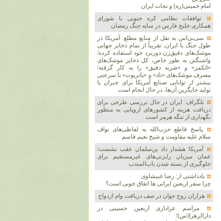
امام خمینی(ره) و نجات ایران
توافقات نظامی کره جنوبی با شورای
همکاری خلیج فارس در سایه جنگ رمضان
سی‌بی‌اس به نقل از منابع مطلع: آمریکا در
طول جنگ با ایران، تقریباً از تمام ذخایر جهانی
موشک‌های دقیق‌زن دوربرد خود استفاده کرده/
واشنگتن به طور خاص، کل ذخایر موشک‌های
«اتکمز» و «ضربه دقیق» را به کار گرفته/
مصرف موشک‌های «تاد» و «پاتریوت» با سرعتی
بیشتر از توانایی صنایع آمریکا برای جبران یا
تولید جایگزین آن‌ها، در حال انجام است
تلگراف: ایران در حال بررسی طرحی برای
دریافت هزینه از کشورهای اروپایی به منظور
نگهداری از تنگه هرمز است
پاسخ قاطع حزب‌الله به لفاظی‌های نواف
سلام علیه مقاومت و شیخ نعیم قاسم
آمریکا هشدار داد بن‌سلمان عقب نشست/
عمان میزبان رایزنی‌های غیرمستقیم برای
جلوگیری از بسته شدن باب‌المندب
یادداشتی از: رضا غبیشاوی
چرا سفر اربعین ایرانی ها اتفاق خوبی است؟
هزاران زوج‌ جوان در صف دریافت وام ازدواج
مراسم عزاداری اربعین حسینی در
دارالزهرا(س)؛