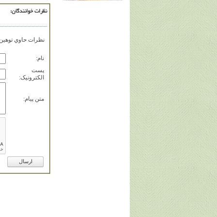
نظرات خوانندگان:
نظرات حاوي توهين، 
نام:
پست
الکترونيک:
متن پيام: