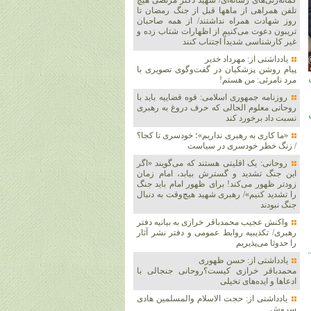
گمانه‌زنی‌های رسانه‌ای/ شهید دکتر مرتضی هیچ
تلفن همراهی از ماهها قبل از جنگ رمضان تا
روز شهادت همراه نداشتند/ از همه صاحبان
تریبون دعوت می‌کنیم از اظهارات شتاب زده و
غیر کارشناسی شدیداً اجتناب کنند
یادداشتی از: مهرداد خدیر
پیام روشن پزشکیان در گفت‌و‌گوی تصویری با
دای
مرد نامرئی: من هستم!
روزنامه جمهوری اسلامی: قوه قضاییه باید با
روحانی معلوم الحالی که حرف دروغ به رهبری
نسبت داد برخورد کند
«ما کاری به رهبری نداریم»؛ خودسری تا کجا؟
/ زنگ خطر خودسری در سیاست
روحانی: یک اقلیتی هستند که می‌گویند «اگر
این جنگ تشدید و گسترش بیابد، امام زمان
زودتر ظهور می‌کند! برای ظهور امام باید جنگ
را تشدید کنیم»/ رهبری شهید هیچ‌وقت به دنبال
جنگ نبودند
واکنش عجیب محمدباقر خرازی به بیانیه دفتر
رهبری/ تکذیبیه روابط عمومی و دفتر نشر آثار
را حدوثا می‌پذیریم
یادداشتی از: حسن ظهوری
محمدباقر خرازی کیست؟روحانی جنجالی با
ادعاها و ایده‌های تخیلی
یادداشتی از: حجت الاسلام والمسلمین هادی
سروش