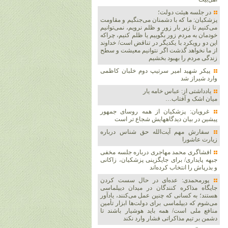
در جلسه هیئت دولت؛
پزشکیان: ما که با دشمنان می‌جنگیم و مقاومت
می‌کنیم تا زیر بار زور و ظلم نرویم، نمی‌توانیم
خودمان به مردم زور بگوییم یا ظلم کنیم، چراکه
این دو رویکرد با یکدیگر در تناقض است/ خداوند
از ما نخواهد گذشت اگر نتوانیم معیشت و سطح
زندگی مردم را بهبود بخشیم
پیکر شهید امیر سرتیپ دوم خلبان کاظمی
وارد شیراز شد
یادداشتی از: عباس خامه یار
میان اشک و آفتاب…
غرویان: پزشکیان از همه روسای جمهور
پیشین در بیان دیدگاههایش شجاع تر است
سفارش مهم آیت‌الله حق شناس درباره
زیارت عاشورا
افشاگری محمد مهاجری درباره جلسه مخفی
جبهه پایداری/ برای جایگزینی پزشکیان، زاکانی
و بذرپاش را انتخاب کرده‌اند
پورمحمدی: عده‌ای در حال سست کردن
جایگاه مذاکره کنندگان در میدان دیپلماسی
هستند؛ به کسانی که چنین عمل می‌کنند، یادآور
می‌شوم که دیپلماسی برای دولت‌ها ابزار تأمین
منافع ملی است/ همه باید هوشیار باشند تا
دشمن بر تیم مذاکراتی فشار وارد نکند