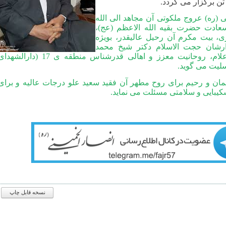
تن برگزار می گردد.
ی (ره) عروج ملکوتی آن مجاهد الی الله
 سعادت حضرت بقیه الله الاعظم (عج)،
، بیت مکرم آن رحیل عالیقدر، بویژه
ارشان حجت الاسلام دکتر شیخ محمد
مطلبی، علمای اعلام، روحانیت معزز و اهالی قدرشناس منطقه ی 17 (دارالشه
سلیت می گوید.
مان و رحیم برای روح مطهر آن فقید سعید علو درجات عالیه و برای
شکیبایی و سلامتی مسئلت می نماید.
نسخه قابل چاپ