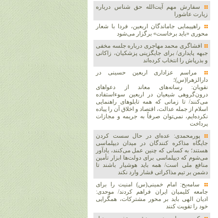
سفارش مهم آیت‌الله حق شناس درباره
زیارت عاشورا
راهپیمایی جاماندگان اربعین، فردا با شعار
محوری «باید برخاست» برگزار می‌شود
افشاگری محمد مهاجری درباره جلسه مخفی
جبهه پایداری/ برای جایگزینی پزشکیان، زاکانی
و بذرپاش را انتخاب کرده‌اند
مراسم عزاداری اربعین حسینی در
دارالزهرا(س)؛
نقویان: رسانه‌های معاند از دعواهای
درون‌گروهی شیعیان در اربعین سوءاستفاده
می‌کنند/ تا زمانی که همه تابلوهای راهنمایی
اسلام از جمله عدالت، اقتصاد و اخلاق آن را پیاده
نکرده‌ایم، نمی‌توان صرفاً به جریمه و مجازات
پرداخت
پورمحمدی: عده‌ای در حال سست کردن
جایگاه مذاکره کنندگان در میدان دیپلماسی
هستند؛ به کسانی که چنین عمل می‌کنند، یادآور
می‌شوم که دیپلماسی برای دولت‌ها ابزار تأمین
منافع ملی است/ همه باید هوشیار باشند تا
دشمن بر تیم مذاکراتی فشار وارد نکند
سامه‌یح: امام خمینی(س) امنیت را برای
جامعه کلیمیان ایران فراهم کردند/ موحدی:
ادیان الهی باید بر محور مشترکات، همگرایی
خود را تقویت کنند