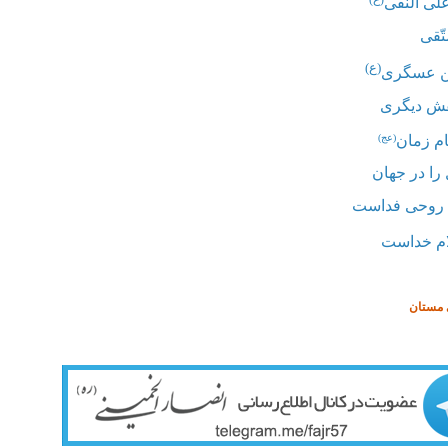
لی النقی
تّقی
(ع)
ن عسگری
فش دیگری
ام زمان
(عج)
را در جهان
 روحی فداست
م خداست
 مستان