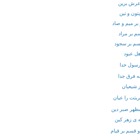
 عرش برین
تون و تین
 بر میم و صاد
م بر مراد
سم بر سجود
ل عبود
سول خدا
به فرق جدا
ر شیعیان
ربتت را عیان
هر صبر دین
 ی زهر کین
 قسم بر قیام