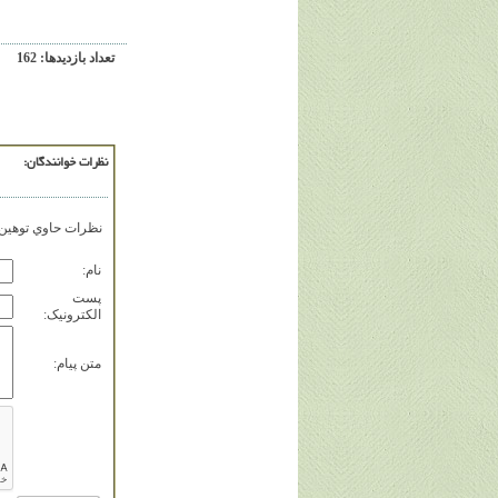
تعداد بازديدها: 162
نظرات خوانندگان:
نظرات حاوي توهين، 
نام:
پست
الکترونيک:
متن پيام: