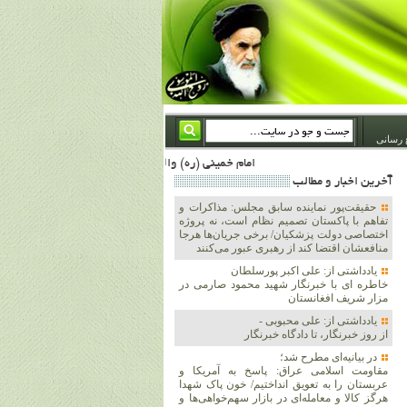
 رسانی
امام خمینی (ره) والله اسلام تمامش سیاست است؛ ***** امام شهید: به گفتار امام و کردار امام اهتمام بورزید ***** امام خمینی(ره): ان شاء الله ما اندوه دلمان را در وقت مناسب با انتقام از امریکا و آل سعود برطرف خواهیم ساخت و داغ و حسرت حلاوت این جنایت بزرگ را بر دلشان خواهیم نهاد 1367/4/29 ***** امام خمینی(رحمة الله علیه) : حکومت آل سعود، این وهابیهای پست بیخبر از خدا بسان خنجرند که همیشه از پشت در قلب مسلمانان فرو رفته‌اند 1366/5/12***** امام خمینی (ره) شهادت در راه خدا مسئله ای نیست که بشود با پیروزی در صحنه های 
آخرين اخبار و مطالب
حقیقت‌پور نماینده سابق مجلس: مذاکرات و
تفاهم با پاکستان تصمیم نظام است، نه پروژه
اختصاصی دولت پزشکیان/ برخی جریان‌ها هرجا
منافعشان اقتضا کند از رهبری عبور می‌کنند
یادداشتی از: علی اکبر پورسلطان
خاطره ای با خبرنگار شهید محمود صارمی در
مزار شریف افغانستان
یادداشتی از: علی محبوبی -
از روز خبرنگار، تا دادگاه خبرنگار
در بیانیه‌ای مطرح شد؛
مقاومت اسلامی عراق: پاسخ به آمریکا و
عربستان را به تعویق انداختیم/ خون پاک شهدا
هرگز کالا و معامله‌ای در بازار سهم‌خواهی‌ها و