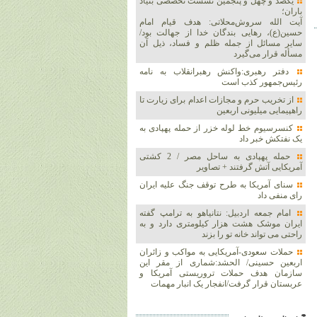
یکصد و چهل و پنجمین نشست تخصصی بنیاد
باران؛
آیت الله سروش‌محلاتی: هدف قیام امام
حسین(ع)، رهایی بندگان خدا از جهالت بود/
سایر مسائل از جمله ظلم و فساد، ذیل آن
مسأله قرار می‌گیرد
دفتر رهبری:واکنش رهبرانقلاب به نامه
رئیس‌جمهور کذب است
از تخریب حرم و مجازات اعدام برای زیارت تا
راهپیمایی میلیونی اربعین
کنسرسیوم خط لوله خزر از حمله پهپادی به
یک نفتکش خبر داد
حمله پهپادی به ساحل مصر / 2 کشتی
آمریکایی آتش گرفتند + تصاویر
سنای آمریکا به طرح توقف جنگ علیه ایران
رای منفی داد
امام جمعه اردبیل: نتانیاهو به ترامپ گفته
ایران موشک هشت هزار کیلومتری دارد و به
راحتی می تواند خانه تو را بزند
حملات سعودی-آمریکایی به مواکب و زائران
اربعین حسینی/ الحشد:شماری از مقر این
سازمان هدف حملات تروریستی آمریکا و
عربستان قرار گرفت/انفجار یک انبار مهمات