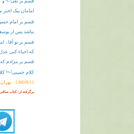
قسم بر تقی
و ع
امامان نیک اختر م
قسم بر امام حس
نباشد پس از یوس
قسم بر تو آقا ، ام
که احیاء کنی عدل 
قسم بر مرادم که
(ره)
کلام خمینی
کلا
1380/8/11 - تهران
برگرفته از: کتاب ساقی