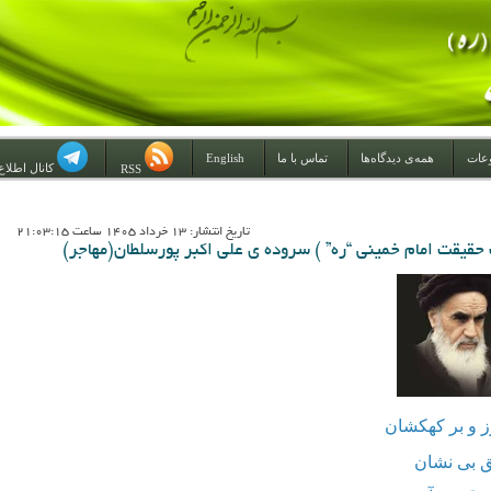
عات
همه‌ی دیدگاه‌ها
تماس با ما
English
کانال اطلاع
RSS
تاريخ انتشار: 13 خرداد 1405 ساعت 21:03:15
حقیقت امام خمینی “ره” ) سروده ی علی اکبر پورسلطان(مهاجر)
 و بر کهکشان
ق بی نشان