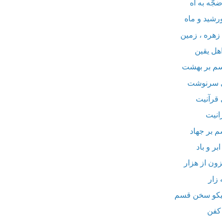
جّه به آه
رشید و ماه
زهره ، زمین
هل یقین
سم بر بهشت
ی سرنوشت
قرآنیت
انیت
م بر جهاد
ر و باد
ون از هزار
 زار
یکو سخن قسم
کفن