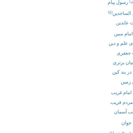
)
رسول پیام
(ع)
 الساجدین
ت عابدین
مام مبین
 علم و دین
 جعفری
یان برتری
ر بند کین
 زمین
امام غریب
 مردم فریب
کب آسمان
 جوان
(ع)