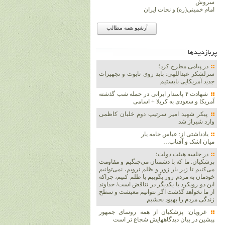
سروش
امام خمینی(ره) و نجات ایران
آرشیو همه مطالب
پربازديدها
در پیامی مطرح کرد؛
سرلشکر عبداللهی: باید روی تابوت و تجهیزات
جدید آمریکایی بایستیم
شهادت ۴ پاسدار ایرانی در حمله شب گذشته
آمریکا و سعودی به کربلا + اسامی
پیکر شهید امیر سرتیپ دوم خلبان کاظمی
وارد شیراز شد
یادداشتی از: عباس خامه یار
میان اشک و آفتاب…
در جلسه هیئت دولت؛
پزشکیان: ما که با دشمنان می‌جنگیم و مقاومت
می‌کنیم تا زیر بار زور و ظلم نرویم، نمی‌توانیم
خودمان به مردم زور بگوییم یا ظلم کنیم، چراکه
این دو رویکرد با یکدیگر در تناقض است/ خداوند
از ما نخواهد گذشت اگر نتوانیم معیشت و سطح
زندگی مردم را بهبود بخشیم
غرویان: پزشکیان از همه روسای جمهور
پیشین در بیان دیدگاههایش شجاع تر است