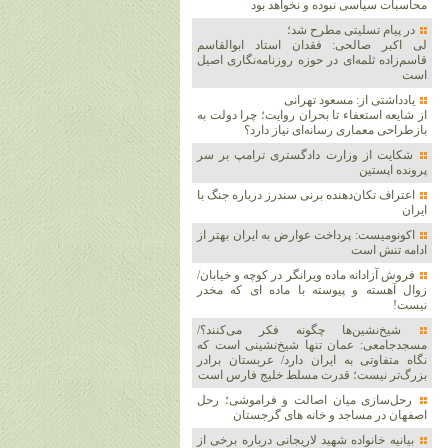
محاسبات سیاسی نبوده و نخواهد بود
در پیام تسلیتی مطرح شد؛
لی اکبر صالحی: فقدان استاد ابوالقاسم
قاسم‌زاده ثلمه‌ای در حوزه روزنامه‌نگاری اصیل
است
یادداشتی از: مسعود تهرانی
از شایعه استعفاء تا بحران روایت؛ چرا دولت به
بازطراحی معماری رسانه‌ای نیاز دارد؟
شکایت از وزارت دادگستری ترامپ بر سر
پرونده اپستین
اعتراف تکان‌دهنده برنی سندرز درباره جنگ با
ایران
اکونومیست: پرداخت عوارض به ایران بهتر از
ادامه تنش است
فروش آزادانه ماده ویرانگر در کوچه و خیابان/
زوال آهسته و پیوسته با ماده ای که مخدر
نیست!
شیخ‌نشین‌ها چگونه فکر می‌کنند؟/
مسجدجامعی: عمان تنها شیخ‌نشینی است که
نگاه متفاوتی به ایران دارد/ عربستان برادر
بزرگ‌تر نیست؛ قدرت مسلط خلیج فارس است
رحل‌سازی میان اصالت و فراموشی؛ رحل
اصفهان در مساجد و خانه های گرجستان
بیانیه خانواده شهید لاریجانی درباره برخی از