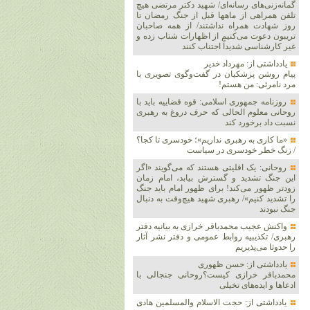
گمانه‌زنی‌های رسانه‌ای/ شهید دکتر مرتضی هیچ
تلفن همراهی از ماهها قبل از جنگ رمضان تا
روز شهادت همراه نداشتند/ از همه صاحبان
تریبون دعوت می‌کنیم از اظهارات شتاب زده و
غیر کارشناسی شدیداً اجتناب کنند
یادداشتی از: مهرداد خدیر
پیام روشن پزشکیان در گفت‌و‌گوی تصویری با
مرد نامرئی: من هستم!
روزنامه جمهوری اسلامی: قوه قضاییه باید با
روحانی معلوم الحالی که حرف دروغ به رهبری
نسبت داد برخورد کند
«ما کاری به رهبری نداریم»؛ خودسری تا کجا؟
/ زنگ خطر خودسری در سیاست
روحانی: یک اقلیتی هستند که می‌گویند «اگر
این جنگ تشدید و گسترش بیابد، امام زمان
زودتر ظهور می‌کند! برای ظهور امام باید جنگ
را تشدید کنیم»/ رهبری شهید هیچ‌وقت به دنبال
جنگ نبودند
واکنش عجیب محمدباقر خرازی به بیانیه دفتر
رهبری/ تکذیبیه روابط عمومی و دفتر نشر آثار
را حدوثا می‌پذیریم
یادداشتی از: حسن ظهوری
محمدباقر خرازی کیست؟روحانی جنجالی با
ادعاها و ایده‌های تخیلی
یادداشتی از: حجت الاسلام والمسلمین هادی