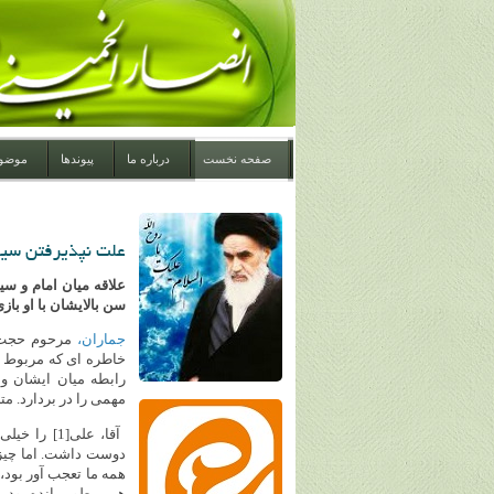
صفحه نخست
درباره ما
پیوندها
موضو
علت نپذیرفتن سید
علاقه میان امام و سی
سن بالایشان با او بازی
جماران،
مرحوم حجت ا
خاطره ای که مربوط ب
رابطه میان ایشان و 
مهمی را در بردارد. م
آقا، عل