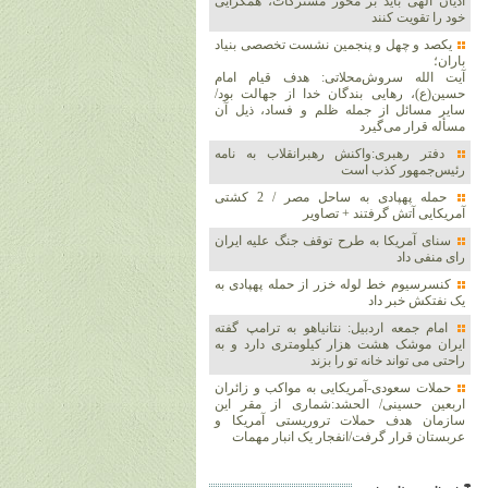
ادیان الهی باید بر محور مشترکات، همگرایی
خود را تقویت کنند
یکصد و چهل و پنجمین نشست تخصصی بنیاد
باران؛
آیت الله سروش‌محلاتی: هدف قیام امام
حسین(ع)، رهایی بندگان خدا از جهالت بود/
سایر مسائل از جمله ظلم و فساد، ذیل آن
مسأله قرار می‌گیرد
دفتر رهبری:واکنش رهبرانقلاب به نامه
رئیس‌جمهور کذب است
حمله پهپادی به ساحل مصر / 2 کشتی
آمریکایی آتش گرفتند + تصاویر
سنای آمریکا به طرح توقف جنگ علیه ایران
رای منفی داد
کنسرسیوم خط لوله خزر از حمله پهپادی به
یک نفتکش خبر داد
امام جمعه اردبیل: نتانیاهو به ترامپ گفته
ایران موشک هشت هزار کیلومتری دارد و به
راحتی می تواند خانه تو را بزند
حملات سعودی-آمریکایی به مواکب و زائران
اربعین حسینی/ الحشد:شماری از مقر این
سازمان هدف حملات تروریستی آمریکا و
عربستان قرار گرفت/انفجار یک انبار مهمات