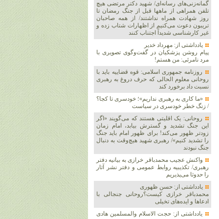
گمانه‌زنی‌های رسانه‌ای/ شهید دکتر مرتضی هیچ
تلفن همراهی از ماهها قبل از جنگ رمضان تا
روز شهادت همراه نداشتند/ از همه صاحبان
تریبون دعوت می‌کنیم از اظهارات شتاب زده و
غیر کارشناسی شدیداً اجتناب کنند
یادداشتی از: مهرداد خدیر
پیام روشن پزشکیان در گفت‌و‌گوی تصویری با
مرد نامرئی: من هستم!
روزنامه جمهوری اسلامی: قوه قضاییه باید با
روحانی معلوم الحالی که حرف دروغ به رهبری
نسبت داد برخورد کند
«ما کاری به رهبری نداریم»؛ خودسری تا کجا؟
/ زنگ خطر خودسری در سیاست
روحانی: یک اقلیتی هستند که می‌گویند «اگر
این جنگ تشدید و گسترش بیابد، امام زمان
زودتر ظهور می‌کند! برای ظهور امام باید جنگ
را تشدید کنیم»/ رهبری شهید هیچ‌وقت به دنبال
جنگ نبودند
واکنش عجیب محمدباقر خرازی به بیانیه دفتر
رهبری/ تکذیبیه روابط عمومی و دفتر نشر آثار
را حدوثا می‌پذیریم
یادداشتی از: حسن ظهوری
محمدباقر خرازی کیست؟روحانی جنجالی با
ادعاها و ایده‌های تخیلی
یادداشتی از: حجت الاسلام والمسلمین هادی