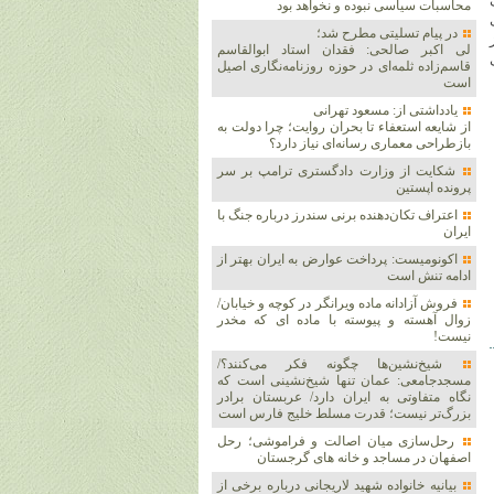
محاسبات سیاسی نبوده و نخواهد بود
وی
در پیام تسلیتی مطرح شد؛
ز
لی اکبر صالحی: فقدان استاد ابوالقاسم
خیلی
قاسم‌زاده ثلمه‌ای در حوزه روزنامه‌نگاری اصیل
است
یادداشتی از: مسعود تهرانی
از شایعه استعفاء تا بحران روایت؛ چرا دولت به
بازطراحی معماری رسانه‌ای نیاز دارد؟
شکایت از وزارت دادگستری ترامپ بر سر
پرونده اپستین
اعتراف تکان‌دهنده برنی سندرز درباره جنگ با
ایران
اکونومیست: پرداخت عوارض به ایران بهتر از
ادامه تنش است
فروش آزادانه ماده ویرانگر در کوچه و خیابان/
زوال آهسته و پیوسته با ماده ای که مخدر
نیست!
شیخ‌نشین‌ها چگونه فکر می‌کنند؟/
مسجدجامعی: عمان تنها شیخ‌نشینی است که
نگاه متفاوتی به ایران دارد/ عربستان برادر
بزرگ‌تر نیست؛ قدرت مسلط خلیج فارس است
رحل‌سازی میان اصالت و فراموشی؛ رحل
اصفهان در مساجد و خانه های گرجستان
بیانیه خانواده شهید لاریجانی درباره برخی از