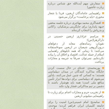
سفارش مهم آیت‌الله حق شناس درباره
زیارت عاشورا
راهپیمایی جاماندگان اربعین، فردا با شعار
محوری «باید برخاست» برگزار می‌شود
افشاگری محمد مهاجری درباره جلسه مخفی
جبهه پایداری/ برای جایگزینی پزشکیان، زاکانی
و بذرپاش را انتخاب کرده‌اند
مراسم عزاداری اربعین حسینی در
دارالزهرا(س)؛
نقویان: رسانه‌های معاند از دعواهای
درون‌گروهی شیعیان در اربعین سوءاستفاده
می‌کنند/ تا زمانی که همه تابلوهای راهنمایی
اسلام از جمله عدالت، اقتصاد و اخلاق آن را پیاده
نکرده‌ایم، نمی‌توان صرفاً به جریمه و مجازات
پرداخت
پورمحمدی: عده‌ای در حال سست کردن
جایگاه مذاکره کنندگان در میدان دیپلماسی
هستند؛ به کسانی که چنین عمل می‌کنند، یادآور
می‌شوم که دیپلماسی برای دولت‌ها ابزار تأمین
منافع ملی است/ همه باید هوشیار باشند تا
دشمن بر تیم مذاکراتی فشار وارد نکند
از تخریب حرم و مجازات اعدام برای زیارت تا
راهپیمایی میلیونی اربعین
سامه‌یح: امام خمینی(س) امنیت را برای
جامعه کلیمیان ایران فراهم کردند/ موحدی: