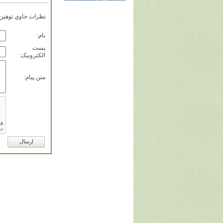
نظرات حاوي توهين، 
نام:
پست
الکترونيک:
متن پيام: