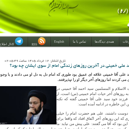
عات
همه‌ی دیدگاه‌ها
تماس با ما
English
کانال اطلاع
RSS
تاريخ انتشار: 12 خرداد 1405 ساعت 02:05:49
 علی خمینی در آخرین روزهای زندگی امام از سوی ایشان چه بود؟
د علی آقا خمینی علاقه ای عمیق بود طوری که امام دل به دل او می دادند و با وجود
 می کردند اما روزهای آخر دیگر او را نپذیرفتند.
لاسلام و المسلمین سید احمد آقا خمینی در
ه روزهای آخر حیات امام خمینی (س) است، از
فرزند خود سید علی آقا خمینی گفته که نکته
تن این خاطره در ادامه آمده است:
ی‌‎[1]‎‌ را‌‎ ‎‌خیلی دوست داشتند، علی هم حضرت امام را خیلی
دوست داشت. اما چیزی‌‎ ‎‌که این روزهای آخر اتّفاق افتاد که واقعا برای
همه ما تعجب آور بود، این بود‌‎ ‎‌که آقا می گفتند: علی پیش من نیاید: ما
همین طور مانده بودیم که یعنی چه؟‌‎ ‎‌بعد من دیدم که امام در چهل حدیث این مساله را 