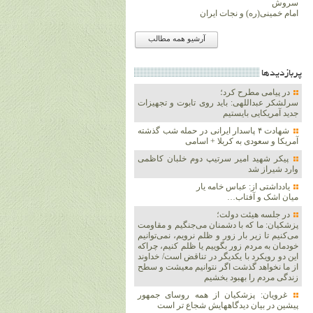
سروش
امام خمینی(ره) و نجات ایران
آرشیو همه مطالب
پربازديدها
در پیامی مطرح کرد؛
سرلشکر عبداللهی: باید روی تابوت و تجهیزات
جدید آمریکایی بایستیم
شهادت ۴ پاسدار ایرانی در حمله شب گذشته
آمریکا و سعودی به کربلا + اسامی
پیکر شهید امیر سرتیپ دوم خلبان کاظمی
وارد شیراز شد
یادداشتی از: عباس خامه یار
میان اشک و آفتاب…
در جلسه هیئت دولت؛
پزشکیان: ما که با دشمنان می‌جنگیم و مقاومت
می‌کنیم تا زیر بار زور و ظلم نرویم، نمی‌توانیم
خودمان به مردم زور بگوییم یا ظلم کنیم، چراکه
این دو رویکرد با یکدیگر در تناقض است/ خداوند
از ما نخواهد گذشت اگر نتوانیم معیشت و سطح
زندگی مردم را بهبود بخشیم
غرویان: پزشکیان از همه روسای جمهور
پیشین در بیان دیدگاههایش شجاع تر است