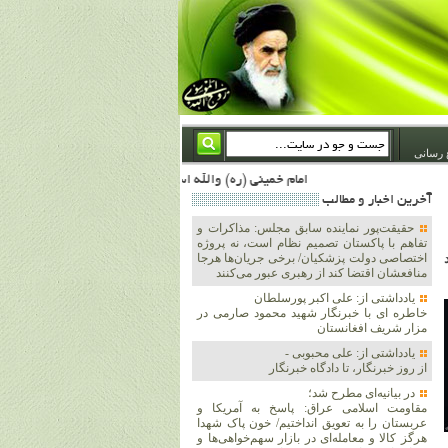
 رسانی
امام خمینی (ره) والله اسلام تمامش سیاست است؛ ***** امام شهید: به گفتار امام و کردار امام اهتمام بورزید ***** امام خمینی(ره): ان شاء الله ما اندوه دلمان را در وقت مناسب با انتقام از امریکا و آل سعود برطرف خواهیم ساخت و داغ و حسرت حلاوت این جنایت بزرگ را بر دلشان خواهیم نهاد 1367/4/29 ***** امام خمینی(رحمة الله علیه) : حکومت آل سعود، این وهابیهای پست بیخبر از خدا بسان خنجرند که همیشه از پشت در قلب مسلمانان فرو رفته‌اند 1366/5/12***** امام خمینی (ره) شهادت در راه خدا مسئله ای نیست که بشود با پیروزی در صحنه های نبرد مقایسه شود، مقام شهادت خود اوج بندگ
آخرين اخبار و مطالب
حقیقت‌پور نماینده سابق مجلس: مذاکرات و
تفاهم با پاکستان تصمیم نظام است، نه پروژه
اختصاصی دولت پزشکیان/ برخی جریان‌ها هرجا
منافعشان اقتضا کند از رهبری عبور می‌کنند
یادداشتی از: علی اکبر پورسلطان
خاطره ای با خبرنگار شهید محمود صارمی در
مزار شریف افغانستان
یادداشتی از: علی محبوبی -
از روز خبرنگار، تا دادگاه خبرنگار
در بیانیه‌ای مطرح شد؛
مقاومت اسلامی عراق: پاسخ به آمریکا و
عربستان را به تعویق انداختیم/ خون پاک شهدا
هرگز کالا و معامله‌ای در بازار سهم‌خواهی‌ها و
دارد که کسانی که‌‎ ‎‌می