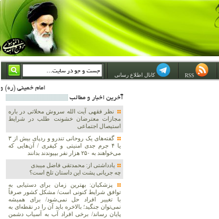
کانال اطلاع رسانی
RSS
امام خمینی (ره) والله اسلام تمامش سیاست است؛ ***** امام شهید: به گفتار امام و کردار امام اهتمام بورزید ***** امام خمینی(ره): ان شاء الله ما اندوه دلمان را در وقت مناسب با
آخرين اخبار و مطالب
نظر فقهی آیت الله سروش محلاتی در باره
مجازات معترضان خشونت طلب در شرایط
استیصال اجتماعی
گفته‌های یک روحانی تندرو و ردپای بیش از ۳
یا ۴ جرم جدی امنیتی و کیفری / آن‌هایی که
می‌خواهند به ۲۵۰ هزار نفر بپیوندند بدانند
یادداشتی از: محمدتقی فاضل میبدی
چه جریانی پشت این داستان تلخ است؟
پزشکیان‌: بهترین زمان برای دستیابی به
توافق شرایط کنونی است/ مشکل کشور صرفاً
با تغییر افراد حل نمی‌شود/ برای همیشه
نمی‌توان جنگید؛ بالاخره باید آن را در نقطه‌ای به
پایان رساند/ برخی افراد آب به آسیاب دشمن