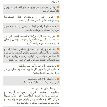
می‌ریزند
وکیل ترامپ در پرونده حق‌السکوت، وزیر
دادگستری شد
آخرین خبر از پرونده‌ی قتل حمیدرضا
رجب‌زاده مداح: ۴ نفر دستگیر شدند
خدمه ناو آبراهام لینکلن: پس از 8 ماه حضور
در دریا خسته و درمانده‌ شدیم
خرازی بعد از دروغ‌های تکذیب‌شده؛ این بار
نسخه سرنگونی دولت را پیچید / وقتی رویای
قدرت جای قانون را می‌گیرد
حقیقت‌پور نماینده سابق مجلس: مذاکرات و
تفاهم با پاکستان تصمیم نظام است، نه پروژه
اختصاصی دولت پزشکیان/ برخی جریان‌ها هرجا
منافعشان اقتضا کند از رهبری عبور می‌کنند
یادداشتی از: علی اکبر پورسلطان
خاطره ای با خبرنگار شهید محمود صارمی در
مزار شریف افغانستان
یادداشتی از: علی محبوبی -
از روز خبرنگار، تا دادگاه خبرنگار
در بیانیه‌ای مطرح شد؛
مقاومت اسلامی عراق: پاسخ به آمریکا و
عربستان را به تعویق انداختیم/ خون پاک شهدا
هرگز کالا و معامله‌ای در بازار سهم‌خواهی‌ها و
محاسبات سیاسی نبوده و نخواهد بود