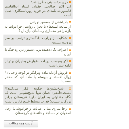
در پیام تسلیتی مطرح شد؛
لی اکبر صالحی: فقدان استاد ابوالقاسم
قاسم‌زاده ثلمه‌ای در حوزه روزنامه‌نگاری اصیل
است
یادداشتی از: مسعود تهرانی
از شایعه استعفاء تا بحران روایت؛ چرا دولت به
بازطراحی معماری رسانه‌ای نیاز دارد؟
شکایت از وزارت دادگستری ترامپ بر سر
پرونده اپستین
اعتراف تکان‌دهنده برنی سندرز درباره جنگ با
ایران
اکونومیست: پرداخت عوارض به ایران بهتر از
ادامه تنش است
فروش آزادانه ماده ویرانگر در کوچه و خیابان/
زوال آهسته و پیوسته با ماده ای که مخدر
نیست!
شیخ‌نشین‌ها چگونه فکر می‌کنند؟/
مسجدجامعی: عمان تنها شیخ‌نشینی است که
نگاه متفاوتی به ایران دارد/ عربستان برادر
بزرگ‌تر نیست؛ قدرت مسلط خلیج فارس است
رحل‌سازی میان اصالت و فراموشی؛ رحل
اصفهان در مساجد و خانه های گرجستان
آرشیو همه مطالب