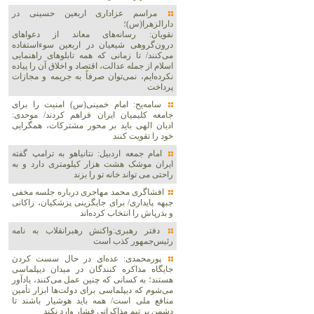
مراسم عزاداری اربعین حسینی در
دارالزهرا(س)؛
نقویان: رسانه‌های معاند از دعواهای
درون‌گروهی شیعیان در اربعین سوءاستفاده
می‌کنند/ تا زمانی که همه تابلوهای راهنمایی
اسلام از جمله عدالت، اقتصاد و اخلاق آن را پیاده
نکرده‌ایم، نمی‌توان صرفاً به جریمه و مجازات
پرداخت
سامه‌یح: امام خمینی(س) امنیت را برای
جامعه کلیمیان ایران فراهم کردند/ موحدی:
ادیان الهی باید بر محور مشترکات، همگرایی
خود را تقویت کنند
امام جمعه اردبیل: نتانیاهو به ترامپ گفته
ایران موشک هشت هزار کیلومتری دارد و به
راحتی می تواند خانه تو را بزند
افشاگری محمد مهاجری درباره جلسه مخفی
جبهه پایداری/ برای جایگزینی پزشکیان، زاکانی
و بذرپاش را انتخاب کرده‌اند
دفتر رهبری:واکنش رهبرانقلاب به نامه
رئیس‌جمهور کذب است
پورمحمدی: عده‌ای در حال سست کردن
جایگاه مذاکره کنندگان در میدان دیپلماسی
هستند؛ به کسانی که چنین عمل می‌کنند، یادآور
می‌شوم که دیپلماسی برای دولت‌ها ابزار تأمین
منافع ملی است/ همه باید هوشیار باشند تا
دشمن بر تیم مذاکراتی فشار وارد نکند