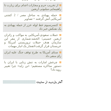
از تخریب حرم و مجازات اعدام برای زیارت تا
راهپیمایی میلیونی اربعین
حمله پهپادی به ساحل مصر / 2 کشتی
آمریکایی آتش گرفتند + تصاویر
کنسرسیوم خط لوله خزر از حمله پهپادی به
یک نفتکش خبر داد
حملات سعودی-آمریکایی به مواکب و زائران
اربعین حسینی/ الحشد:شماری از مقر این
سازمان هدف حملات تروریستی آمریکا و
عربستان قرار گرفت/انفجار یک انبار مهمات
سنای آمریکا به طرح توقف جنگ علیه ایران
رای منفی داد
چرخش امارات به تنش زدایی با ایران با
دستور مذاکره مستقیم؛ «بن زاید» چرا تغییر
رویه داد؟
آمار بازديد از سايت