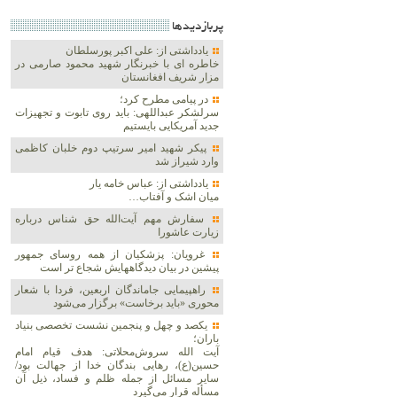
پربازديدها
یادداشتی از: علی اکبر پورسلطان
خاطره ای با خبرنگار شهید محمود صارمی در
مزار شریف افغانستان
در پیامی مطرح کرد؛
سرلشکر عبداللهی: باید روی تابوت و تجهیزات
جدید آمریکایی بایستیم
پیکر شهید امیر سرتیپ دوم خلبان کاظمی
وارد شیراز شد
یادداشتی از: عباس خامه یار
میان اشک و آفتاب…
سفارش مهم آیت‌الله حق شناس درباره
زیارت عاشورا
غرویان: پزشکیان از همه روسای جمهور
پیشین در بیان دیدگاههایش شجاع تر است
راهپیمایی جاماندگان اربعین، فردا با شعار
محوری «باید برخاست» برگزار می‌شود
یکصد و چهل و پنجمین نشست تخصصی بنیاد
باران؛
آیت الله سروش‌محلاتی: هدف قیام امام
حسین(ع)، رهایی بندگان خدا از جهالت بود/
سایر مسائل از جمله ظلم و فساد، ذیل آن
مسأله قرار می‌گیرد