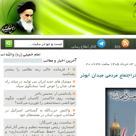
کانال اطلاع رسانی
RSS
امام خمینی (ره) والله اسلام تمامش سیاست است؛ ***** امام شهید: به گفتار امام و کردار امام اهتمام بورزید ***** امام خمینی(ره): ان شاء الله ما اندوه دلمان را در وقت مناسب با انتقام از امریکا و آل سعود برطرف خواهیم ساخت و داغ و حسرت حلاوت این جن
آخرين اخبار و مطالب
20:07:3
۶ فرمانده عالی رتبه نظامی را بیشتر
بشناسید
اجتماع مردمی میدان ابوذر
موشک های جدید ایران می توانند در میانه راه
هدف شان را عوض کنند/ سخنگوی سپاه
یادداشتی از: محسن داجر
بهشت روی خاکستر؛ کاسبان آشوب چگونه
خودکشی دسته‌جمعی را تئوریزه می‌کنند؟
واکنش حزب‌الله به گستاخی اسرائیل در
گنجاندن جنوب لبنان در نقشه‌های خود
مناسبت روز خبرنگار؛
کمساری، رئیس موسسه تنظیم و نشر آثار امام
خمینی(س): «حفظ صداقت»، «امانت‌داری» و