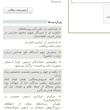
می‌ریزند
آرشیو همه مطالب
پربازديدها
یادداشتی از: علی اکبر پورسلطان
خاطره ای با خبرنگار شهید محمود صارمی در
مزار شریف افغانستان
یادداشتی از: عباس خامه یار
میان اشک و آفتاب…
سفارش مهم آیت‌الله حق شناس درباره
زیارت عاشورا
راهپیمایی جاماندگان اربعین، فردا با شعار
محوری «باید برخاست» برگزار می‌شود
یکصد و چهل و پنجمین نشست تخصصی بنیاد
باران؛
آیت الله سروش‌محلاتی: هدف قیام امام
حسین(ع)، رهایی بندگان خدا از جهالت بود/
سایر مسائل از جمله ظلم و فساد، ذیل آن
مسأله قرار می‌گیرد
مراسم عزاداری اربعین حسینی در
دارالزهرا(س)؛
نقویان: رسانه‌های معاند از دعواهای
درون‌گروهی شیعیان در اربعین سوءاستفاده