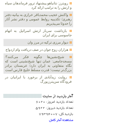
رویترز: نتانیاهو پیشنهاد ترور فرماندهان سپاه
و ارتش را به ترامپ ارائه کرد
واکنش عجیب محمدباقر خرازی به بیانیه دفتر
رهبری/ تکذیبیه روابط عمومی و دفتر نشر آثار
را حدوثا می‌پذیریم
بازداشت سرباز ارتش اسرائیل به اتهام
جاسوسی برای ایران
دیوار مرزی ترکیه در مرز وان
هزاران زوج‌ جوان در صف دریافت وام ازدواج
شیخ‌نشین‌ها چگونه فکر می‌کنند؟/
مسجدجامعی: عمان تنها شیخ‌نشینی است که
نگاه متفاوتی به ایران دارد/ عربستان برادر
بزرگ‌تر نیست؛ قدرت مسلط خلیج فارس است
روایت زیدآبادی از برخورد با ایرانیان در
فرودگاه سن‌پترزبورگ
آمار بازديد از سايت
تعداد بازدید امروز: 6020
تعداد بازدید دیروز: 5922
بازدید کل: 79394007
مشاهده آمار کامل