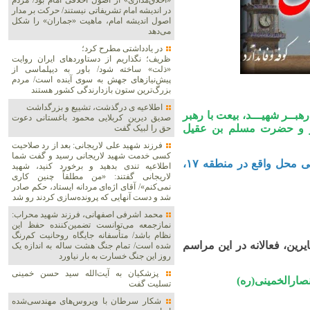
«اخلاق‌مداری» از اصول اخلاقی امام بود/ مردم
در اندیشه امام تشریفاتی نیستند/ حرکت بر مدار
اصول اندیشه امام، ماهیت «جماران» را شکل
می‌دهد
در یادداشتی مطرح کرد؛
ظریف؛ نگذاریم از دستاوردهای ایران روایت
«ذلت» ساخته شود/ باور به دیپلماسی از
پیش‌نیازهای جهش به سوی آینده است/ مردم
بزرگ‌ترین ستون بازدارندگی کشور هستند
اطلاعیه ی درگذشت، تشییع و بزرگداشت
هبــر شهیـــد، بیعت با رهبر
صدیق دیرین کربلایی محمود باغستانی دعوت
قر و حضرت مسلم بن عقیل
حق را لبیک گفت
فرزند شهید علی لاریجانی: بعد از رد صلاحیت
کسی خدمت شهید لاریجانی رسید و گفت شما
امشب سوم خرداد از ساعت ۲۰ با حضور هیئت های مذهبی محل واقع در منطقه ۱۷،
اطلاعیه‌ تندی بدهید و برخورد کنید، شهید
لاریجانی گفتند: «من مطلقاً چنین کاری
نمی‌کنم»/ آقای اژه‌ای مردانه ایستاد، حکم صادر
شد و دست آنهایی که پرونده‌سازی کردند رو شد
محمد اشرفی اصفهانی، فرزند شهید محراب:
نمازجمعه می‌توانست تضمین‌کننده حفظ این
نظام باشد/ متأسفانه جایگاه روحانیت کم‌رنگ
ین، فعالانه در این مراسم
شده است/ تمام جنگ هشت ساله به اندازه یک
روز این جنگ خسارت به بار نیاورد
پزشکیان به آیت‌الله سید حسن خمینی
ی(ره)
تسلیت گفت
شکار سرطان با ویروس‌های مهندسی‌شده