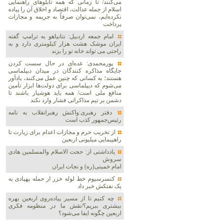
می‌کنند/ تا زمانی که همه تابلوهای راهنمایی
اسلام از جمله عدالت، اقتصاد و اخلاق آن را پیاده
نکرده‌ایم، نمی‌توان صرفاً به جریمه و مجازات
پرداخت
امام جمعه اردبیل: نتانیاهو به ترامپ گفته
ایران موشک هشت هزار کیلومتری دارد و به
راحتی می تواند خانه تو را بزند
پورمحمدی: عده‌ای در حال سست کردن
جایگاه مذاکره کنندگان در میدان دیپلماسی
هستند؛ به کسانی که چنین عمل می‌کنند، یادآور
می‌شوم که دیپلماسی برای دولت‌ها ابزار تأمین
منافع ملی است/ همه باید هوشیار باشند تا
دشمن بر تیم مذاکراتی فشار وارد نکند
دفتر رهبری:واکنش رهبرانقلاب به نامه
رئیس‌جمهور کذب است
از تخریب حرم و مجازات اعدام برای زیارت تا
راهپیمایی میلیونی اربعین
یادداشتی از: حجت الاسلام والمسلمین هادی
سروش
امام خمینی(ره) و نجات ایران
کنسرسیوم خط لوله خزر از حمله پهپادی به
یک نفتکش خبر داد
چه کنیم تا از مسیر پیاده‌روی اربعین بهره
بیشتری ببریم؟/نقش ما در منظومه فکری
اربعین چگونه ایفا می‌شود؟