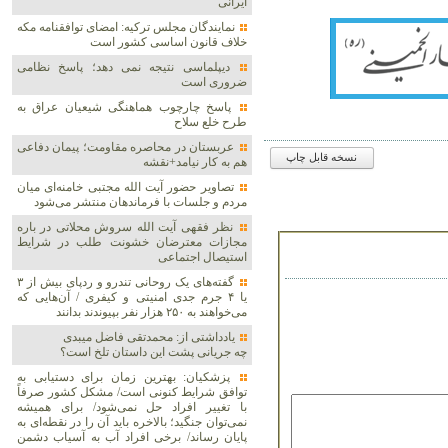
ایرانی
نمایندگان مجلس ترکیه: امضای توافقنامه مکه
خلاف قانون اساسی کشور است
دیپلماسی نتیجه‌ نمی دهد؛ پاسخ نظامی
ضروری است
پاسخ چارچوب هماهنگی شیعیان عراق به
طرح خلع سلاح
عربستان در محاصره مقاومت؛ پیمان دفاعی
نسخه قابل چاپ
هم به کار نیامد+نقشه
تصاویر حضور آیت الله مجتبی خامنه‌ای میان
مردم و جلسات با فرماندهان منتشر می‌شود
نظر فقهی آیت الله سروش محلاتی در باره
مجازات معترضان خشونت طلب در شرایط
استیصال اجتماعی
گفته‌های یک روحانی تندرو و ردپای بیش از ۳
یا ۴ جرم جدی امنیتی و کیفری / آن‌هایی که
می‌خواهند به ۲۵۰ هزار نفر بپیوندند بدانند
یادداشتی از: محمدتقی فاضل میبدی
چه جریانی پشت این داستان تلخ است؟
پزشکیان‌: بهترین زمان برای دستیابی به
توافق شرایط کنونی است/ مشکل کشور صرفاً
با تغییر افراد حل نمی‌شود/ برای همیشه
نمی‌توان جنگید؛ بالاخره باید آن را در نقطه‌ای به
پایان رساند/ برخی افراد آب به آسیاب دشمن