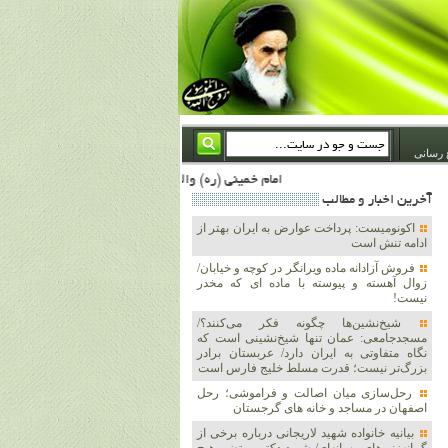
 رسانی
امام خمینی (ره) والله اسلام تمامش سیاست است؛ ***** امام شهید: به گفتار امام و کردار امام اهتمام بورزید ***** امام خمینی(ره): ان شاء الله ما اندوه دلمان را در وقت مناسب با انتقام از امریکا و آل سعود برطرف خواهیم ساخت و داغ و حسرت حلاوت این جنایت بزرگ را بر دلشان خواهیم نهاد 1367/4/29 ***** امام خمینی(رحمة الله علیه) : حکومت آل سعود، این وهابیهای پست بیخبر از خدا بسان خنجرند که همیشه از پشت در قلب مسلمانان فرو رفته‌اند 1366/5/12***** امام خمینی (ره) شهادت در راه خدا مسئله ای نیست که بشود با پیروزی در صحنه های نبرد
آخرين اخبار و مطالب
اکونومیست: پرداخت عوارض به ایران بهتر از
ادامه تنش است
فروش آزادانه ماده ویرانگر در کوچه و خیابان/
زوال آهسته و پیوسته با ماده ای که مخدر
نیست!
شیخ‌نشین‌ها چگونه فکر می‌کنند؟/
مسجدجامعی: عمان تنها شیخ‌نشینی است که
نگاه متفاوتی به ایران دارد/ عربستان برادر
بزرگ‌تر نیست؛ قدرت مسلط خلیج فارس است
رحل‌سازی میان اصالت و فراموشی؛ رحل
اصفهان در مساجد و خانه های گرجستان
بیانیه خانواده شهید لاریجانی درباره برخی از