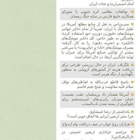
امام خمینی(ره) و نجات ایران
توافقات نظامی کره جنوبی با شورای
همکاری خلیج فارس در سایه جنگ رمضان
سی‌بی‌اس به نقل از منابع مطلع: آمریکا در
طول جنگ با ایران، تقریباً از تمام ذخایر جهانی
موشک‌های دقیق‌زن دوربرد خود استفاده کرده/
واشنگتن به طور خاص، کل ذخایر موشک‌های
«اتکمز» و «ضربه دقیق» را به کار گرفته/
مصرف موشک‌های «تاد» و «پاتریوت» با سرعتی
بیشتر از توانایی صنایع آمریکا برای جبران یا
تولید جایگزین آن‌ها، در حال انجام است
تلگراف: ایران در حال بررسی طرحی برای
دریافت هزینه از کشورهای اروپایی به منظور
نگهداری از تنگه هرمز است
پاسخ قاطع حزب‌الله به لفاظی‌های نواف
سلام علیه مقاومت و شیخ نعیم قاسم
آمریکا هشدار داد بن‌سلمان عقب نشست/
عمان میزبان رایزنی‌های غیرمستقیم برای
جلوگیری از بسته شدن باب‌المندب
یادداشتی از: رضا غبیشاوی
چرا سفر اربعین ایرانی ها اتفاق خوبی است؟
هزاران زوج‌ جوان در صف دریافت وام ازدواج
مراسم عزاداری اربعین حسینی در
دارالزهرا(س)؛