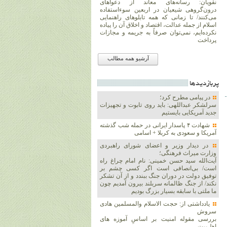
نقویان: رسانه‌های معاند از دعواهای
درون‌گروهی شیعیان در اربعین سوءاستفاده
می‌کنند/ تا زمانی که همه تابلوهای راهنمایی
اسلام از جمله عدالت، اقتصاد و اخلاق آن را پیاده
نکرده‌ایم، نمی‌توان صرفاً به جریمه و مجازات
پرداخت
آرشیو همه مطالب
پربازديدها
در پیامی مطرح کرد؛
سرلشکر عبداللهی: باید روی تابوت و تجهیزات
جدید آمریکایی بایستیم
شهادت ۴ پاسدار ایرانی در حمله شب گذشته
آمریکا و سعودی به کربلا + اسامی
در دیدار وزیر و اعضای شورای راهبردی
وزارت‌ میراث فرهنگی؛
آیت‌الله سید حسن خمینی: نام امام چراغ راه
است/ بی‌انصافی است‌ اگر کسی چشم بر
توفیق دولت‌ در دوران جنگ ببندد و از آن تشکر
نکند/ از جنگ ظالمانه سربلند بیرون آمدیم چون
ما ملتی با سابقه بسیار بزرگ بودیم
یادداشتی از: حجت الاسلام والمسلمین هادی
سروش
بررسی مقوله امنیت بر اساسِ آموزه های
اهل‌بیت