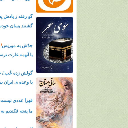
گو رفته ز یادش پد
گشتند بسان خودش 
(1)
جدّش به موریس
با آنهمه غارت نرس
گولش زده خُب!،
با وعده ی ایران ب
قهرا عددی نیست 
ما پنجه فکندیم ب