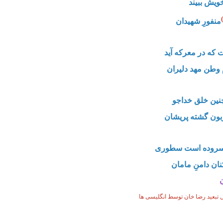
ویش ببیند
منفورِ شهیدان
 که در معرکه آید
م وطن مهد دلیران
چنین خلق خداجو
بون گشته پریشان
 سروده است سطوری
نان دامنِ مامان