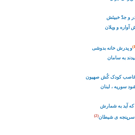
ر و جدّ خبیثش
آواره و ویلان
و پدرش خانه بدوشی
یدند به سامان
 غاصب کودک کُش صهیون
شود سوریه ، لبنان
که آید به شمارش
(2)
ه سرپنجه ی شیطان