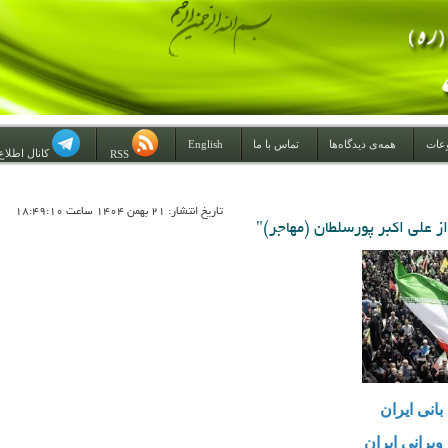
عات
همه‌ی دیدگاه‌ها
تماس با ما
English
کانال اطلاع
RSS
تاريخ انتشار: 21 بهمن 1404 ساعت 18:49:10
ز علی اکبر پورسلطان (مهاجر)"
 بانی ایران
یرانی ایران