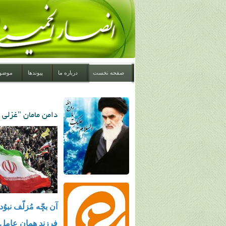
صفحه نخست
درباره ما
پیوندها
موضو
دامن مامان "غزلی ا
آن بچّه مُزلّف نبوُد
فرزند همان عامل و