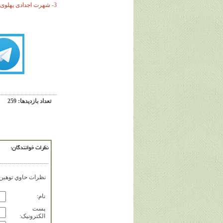
3- شهرت اجدادی پهلوی ها
تعداد بازديدها: 259
نظرات خوانندگان:
نظرات حاوي توهين، 
نام:
پست
الکترونيک: