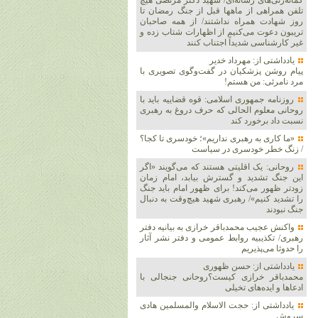
گمانه‌زنی‌های رسانه‌ای/ شهید دکتر مرتضی هیچ
تلفن همراهی از ماهها قبل از جنگ رمضان تا
روز شهادت همراه نداشتند/ از همه صاحبان
تریبون دعوت می‌کنیم از اظهارات شتاب زده و
غیر کارشناسی شدیداً اجتناب کنند
یادداشتی از: مهرداد خدیر
پیام روشن پزشکیان در گفت‌و‌گوی تصویری با
مرد نامرئی: من هستم!
روزنامه جمهوری اسلامی: قوه قضاییه باید با
روحانی معلوم الحالی که حرف دروغ به رهبری
نسبت داد برخورد کند
«ما کاری به رهبری نداریم»؛ خودسری تا کجا؟
/ زنگ خطر خودسری در سیاست
روحانی: یک اقلیتی هستند که می‌گویند «اگر
این جنگ تشدید و گسترش بیابد، امام زمان
زودتر ظهور می‌کند! برای ظهور امام باید جنگ
را تشدید کنیم»/ رهبری شهید هیچ‌وقت به دنبال
جنگ نبودند
واکنش عجیب محمدباقر خرازی به بیانیه دفتر
رهبری/ تکذیبیه روابط عمومی و دفتر نشر آثار
را حدوثا می‌پذیریم
یادداشتی از: حسن ظهوری
محمدباقر خرازی کیست؟روحانی جنجالی با
ادعاها و ایده‌های تخیلی
یادداشتی از: حجت الاسلام والمسلمین هادی
سروش