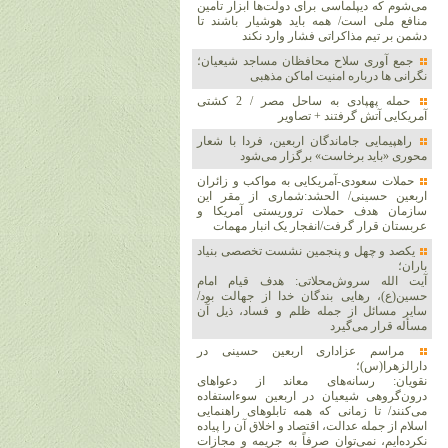
می‌شوم که دیپلماسی برای دولت‌ها ابزار تأمین
منافع ملی است/ همه باید هوشیار باشند تا
دشمن بر تیم مذاکراتی فشار وارد نکند
جمع آوری سلاح محافظان مساجد شیعیان؛
نگرانی ها درباره امنیت اماکن مذهبی
حمله پهپادی به ساحل مصر / 2 کشتی
آمریکایی آتش گرفتند + تصاویر
راهپیمایی جاماندگان اربعین، فردا با شعار
محوری «باید برخاست» برگزار می‌شود
حملات سعودی-آمریکایی به مواکب و زائران
اربعین حسینی/ الحشد:شماری از مقر این
سازمان هدف حملات تروریستی آمریکا و
عربستان قرار گرفت/انفجار یک انبار مهمات
یکصد و چهل و پنجمین نشست تخصصی بنیاد
باران؛
آیت الله سروش‌محلاتی: هدف قیام امام
حسین(ع)، رهایی بندگان خدا از جهالت بود/
سایر مسائل از جمله ظلم و فساد، ذیل آن
مسأله قرار می‌گیرد
مراسم عزاداری اربعین حسینی در
دارالزهرا(س)؛
نقویان: رسانه‌های معاند از دعواهای
درون‌گروهی شیعیان در اربعین سوءاستفاده
می‌کنند/ تا زمانی که همه تابلوهای راهنمایی
اسلام از جمله عدالت، اقتصاد و اخلاق آن را پیاده
نکرده‌ایم، نمی‌توان صرفاً به جریمه و مجازات