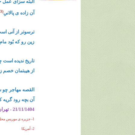
البته سزای عمل خ
(3)
آن زاده ی پالانیِ
ترسوتر از آنی است
زین رو که بُود ما
تاریخ ندیده است 
از هیبتمان خصم ز
القصه مهاجر چو
آن بچه رود گریه ک
21/11/1404 - تهران
1- جزیره ی موریس محل تبعید رضا خان توسط انگلیسی ها
2- آمریکا