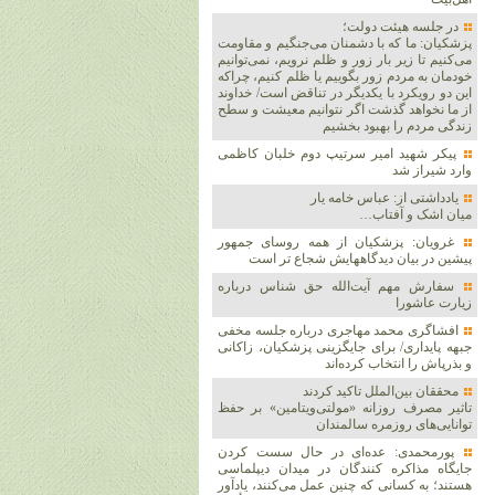
در جلسه هیئت دولت؛
پزشکیان: ما که با دشمنان می‌جنگیم و مقاومت
می‌کنیم تا زیر بار زور و ظلم نرویم، نمی‌توانیم
خودمان به مردم زور بگوییم یا ظلم کنیم، چراکه
این دو رویکرد با یکدیگر در تناقض است/ خداوند
از ما نخواهد گذشت اگر نتوانیم معیشت و سطح
زندگی مردم را بهبود بخشیم
پیکر شهید امیر سرتیپ دوم خلبان کاظمی
وارد شیراز شد
یادداشتی از: عباس خامه یار
میان اشک و آفتاب…
غرویان: پزشکیان از همه روسای جمهور
پیشین در بیان دیدگاههایش شجاع تر است
سفارش مهم آیت‌الله حق شناس درباره
زیارت عاشورا
افشاگری محمد مهاجری درباره جلسه مخفی
جبهه پایداری/ برای جایگزینی پزشکیان، زاکانی
و بذرپاش را انتخاب کرده‌اند
محققان بین‌الملل تاکید کردند
تاثیر مصرف روزانه «مولتی‌ویتامین» بر حفظ
توانایی‌های روزمره سالمندان
پورمحمدی: عده‌ای در حال سست کردن
جایگاه مذاکره کنندگان در میدان دیپلماسی
هستند؛ به کسانی که چنین عمل می‌کنند، یادآور