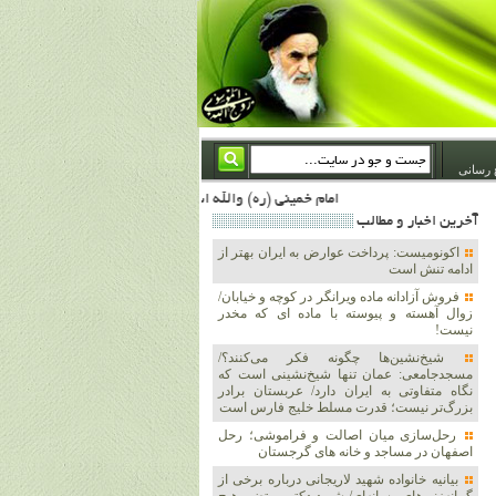
 رسانی
امام خمینی (ره) والله اسلام تمامش سیاست است؛ ***** امام شهید: به گفتار امام و کردار امام اهتمام بورزید ***** امام خمینی(ره): ان شاء الله ما اندوه دلمان را در وقت مناسب با انتقام از امریکا و آل سعود برطرف خواهیم ساخت و داغ و حسرت حلاوت این جنایت بزرگ را بر دلشان خواهیم نهاد 1367/4/29 ***** امام خمینی(رحمة الله علیه) : حکومت آل سعود، این وهابیهای پست بیخبر از خدا بسان خنجرند که همیشه از پشت در قلب مسلمانان فرو رفته‌اند 1366/5/12***** امام خمینی (ره) شهادت در راه خدا مسئله ای نیست که بشود با پیروزی در صحنه های نبرد مقایسه شود، مقام شهادت خود اوج بندگی و
آخرين اخبار و مطالب
اکونومیست: پرداخت عوارض به ایران بهتر از
ادامه تنش است
فروش آزادانه ماده ویرانگر در کوچه و خیابان/
زوال آهسته و پیوسته با ماده ای که مخدر
نیست!
شیخ‌نشین‌ها چگونه فکر می‌کنند؟/
مسجدجامعی: عمان تنها شیخ‌نشینی است که
نگاه متفاوتی به ایران دارد/ عربستان برادر
بزرگ‌تر نیست؛ قدرت مسلط خلیج فارس است
رحل‌سازی میان اصالت و فراموشی؛ رحل
اصفهان در مساجد و خانه های گرجستان
بیانیه خانواده شهید لاریجانی درباره برخی از