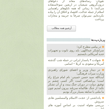
نقویان: رسانه‌های معاند از دعواهای
درون‌گروهی شیعیان در اربعین سوءاستفاده
می‌کنند/ تا زمانی که همه تابلوهای راهنمایی
اسلام از جمله عدالت، اقتصاد و اخلاق آن را پیاده
نکرده‌ایم، نمی‌توان صرفاً به جریمه و مجازات
پرداخت
آرشیو همه مطالب
پربازديدها
در پیامی مطرح کرد؛
سرلشکر عبداللهی: باید روی تابوت و تجهیزات
جدید آمریکایی بایستیم
شهادت ۴ پاسدار ایرانی در حمله شب گذشته
آمریکا و سعودی به کربلا + اسامی
در دیدار وزیر و اعضای شورای راهبردی
وزارت‌ میراث فرهنگی؛
آیت‌الله سید حسن خمینی: نام امام چراغ راه
است/ بی‌انصافی است‌ اگر کسی چشم بر
توفیق دولت‌ در دوران جنگ ببندد و از آن تشکر
نکند/ از جنگ ظالمانه سربلند بیرون آمدیم چون
ما ملتی با سابقه بسیار بزرگ بودیم
یادداشتی از: حجت الاسلام والمسلمین هادی
سروش
بررسی مقوله امنیت بر اساسِ آموزه های
اهل‌بیت