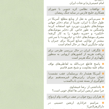
امام خمینی(ره) و نجات ایران
توافقات نظامی کره جنوبی با شورای
همکاری خلیج فارس در سایه جنگ رمضان
سی‌بی‌اس به نقل از منابع مطلع: آمریکا در
طول جنگ با ایران، تقریباً از تمام ذخایر جهانی
موشک‌های دقیق‌زن دوربرد خود استفاده کرده/
واشنگتن به طور خاص، کل ذخایر موشک‌های
«اتکمز» و «ضربه دقیق» را به کار گرفته/
مصرف موشک‌های «تاد» و «پاتریوت» با سرعتی
بیشتر از توانایی صنایع آمریکا برای جبران یا
تولید جایگزین آن‌ها، در حال انجام است
تلگراف: ایران در حال بررسی طرحی برای
دریافت هزینه از کشورهای اروپایی به منظور
نگهداری از تنگه هرمز است
پاسخ قاطع حزب‌الله به لفاظی‌های نواف
سلام علیه مقاومت و شیخ نعیم قاسم
آمریکا هشدار داد بن‌سلمان عقب نشست/
عمان میزبان رایزنی‌های غیرمستقیم برای
جلوگیری از بسته شدن باب‌المندب
یادداشتی از: رضا غبیشاوی
چرا سفر اربعین ایرانی ها اتفاق خوبی است؟
هزاران زوج‌ جوان در صف دریافت وام ازدواج
مراسم عزاداری اربعین حسینی در
دارالزهرا(س)؛