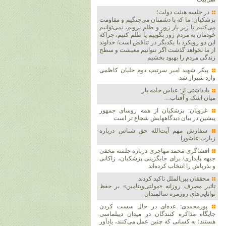
در جلسه هیئت دولت؛
پزشکیان: ما که با دشمنان می‌جنگیم و مقاومت
می‌کنیم تا زیر بار زور و ظلم نرویم، نمی‌توانیم
خودمان به مردم زور بگوییم یا ظلم کنیم، چراکه
این دو رویکرد با یکدیگر در تناقض است/ خداوند
از ما نخواهد گذشت اگر نتوانیم معیشت و سطح
زندگی مردم را بهبود بخشیم
پیکر شهید امیر سرتیپ دوم خلبان کاظمی
وارد شیراز شد
یادداشتی از: عباس خامه یار
میان اشک و آفتاب…
غرویان: پزشکیان از همه روسای جمهور
پیشین در بیان دیدگاههایش شجاع تر است
سفارش مهم آیت‌الله حق شناس درباره
زیارت عاشورا
افشاگری محمد مهاجری درباره جلسه مخفی
جبهه پایداری/ برای جایگزینی پزشکیان، زاکانی
و بذرپاش را انتخاب کرده‌اند
محققان بین‌الملل تاکید کردند
تاثیر مصرف روزانه «مولتی‌ویتامین» بر حفظ
توانایی‌های روزمره سالمندان
پورمحمدی: عده‌ای در حال سست کردن
جایگاه مذاکره کنندگان در میدان دیپلماسی
هستند؛ به کسانی که چنین عمل می‌کنند، یادآور