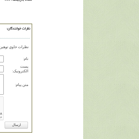
نظرات خوانندگان:
نظرات حاوي توهين، 
نام:
پست
الکترونيک:
متن پيام: