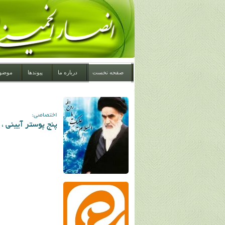
صفحه نخست
درباره ما
پیوندها
موضو
اختصاصی:
پنج پوستر آیینی ،