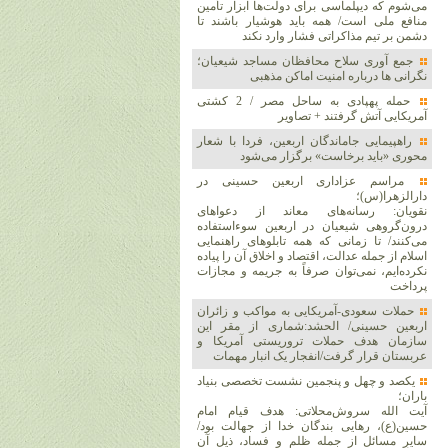
می‌شوم که دیپلماسی برای دولت‌ها ابزار تأمین
منافع ملی است/ همه باید هوشیار باشند تا
دشمن بر تیم مذاکراتی فشار وارد نکند
جمع آوری سلاح محافظان مساجد شیعیان؛
نگرانی ها درباره امنیت اماکن مذهبی
حمله پهپادی به ساحل مصر / 2 کشتی
آمریکایی آتش گرفتند + تصاویر
راهپیمایی جاماندگان اربعین، فردا با شعار
محوری «باید برخاست» برگزار می‌شود
مراسم عزاداری اربعین حسینی در
دارالزهرا(س)؛
نقویان: رسانه‌های معاند از دعواهای
درون‌گروهی شیعیان در اربعین سوءاستفاده
می‌کنند/ تا زمانی که همه تابلوهای راهنمایی
اسلام از جمله عدالت، اقتصاد و اخلاق آن را پیاده
نکرده‌ایم، نمی‌توان صرفاً به جریمه و مجازات
پرداخت
حملات سعودی-آمریکایی به مواکب و زائران
اربعین حسینی/ الحشد:شماری از مقر این
سازمان هدف حملات تروریستی آمریکا و
عربستان قرار گرفت/انفجار یک انبار مهمات
یکصد و چهل و پنجمین نشست تخصصی بنیاد
باران؛
آیت الله سروش‌محلاتی: هدف قیام امام
حسین(ع)، رهایی بندگان خدا از جهالت بود/
سایر مسائل از جمله ظلم و فساد، ذیل آن