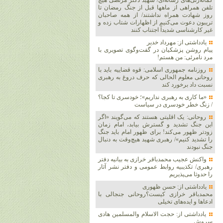
گمانه‌زنی‌های رسانه‌ای/ شهید دکتر مرتضی هیچ
تلفن همراهی از ماهها قبل از جنگ رمضان تا
روز شهادت همراه نداشتند/ از همه صاحبان
تریبون دعوت می‌کنیم از اظهارات شتاب زده و
غیر کارشناسی شدیداً اجتناب کنند
یادداشتی از: مهرداد خدیر
پیام روشن پزشکیان در گفت‌و‌گوی تصویری با
مرد نامرئی: من هستم!
روزنامه جمهوری اسلامی: قوه قضاییه باید با
روحانی معلوم الحالی که حرف دروغ به رهبری
نسبت داد برخورد کند
«ما کاری به رهبری نداریم»؛ خودسری تا کجا؟
/ زنگ خطر خودسری در سیاست
روحانی: یک اقلیتی هستند که می‌گویند «اگر
این جنگ تشدید و گسترش بیابد، امام زمان
زودتر ظهور می‌کند! برای ظهور امام باید جنگ
را تشدید کنیم»/ رهبری شهید هیچ‌وقت به دنبال
جنگ نبودند
واکنش عجیب محمدباقر خرازی به بیانیه دفتر
رهبری/ تکذیبیه روابط عمومی و دفتر نشر آثار
را حدوثا می‌پذیریم
یادداشتی از: حسن ظهوری
محمدباقر خرازی کیست؟روحانی جنجالی با
ادعاها و ایده‌های تخیلی
یادداشتی از: حجت الاسلام والمسلمین هادی
سروش