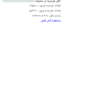
آمار بازديد از سايت
تعداد بازدید امروز: 4560
تعداد بازدید دیروز: 5230
بازدید کل: 79380629
مشاهده آمار کامل