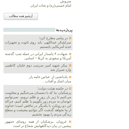
سروش
امام خمینی(ره) و نجات ایران
آرشیو همه مطالب
پربازديدها
در پیامی مطرح کرد؛
سرلشکر عبداللهی: باید روی تابوت و تجهیزات
جدید آمریکایی بایستیم
شهادت ۴ پاسدار ایرانی در حمله شب گذشته
آمریکا و سعودی به کربلا + اسامی
پیکر شهید امیر سرتیپ دوم خلبان کاظمی
وارد شیراز شد
یادداشتی از: عباس خامه یار
میان اشک و آفتاب…
در جلسه هیئت دولت؛
پزشکیان: ما که با دشمنان می‌جنگیم و مقاومت
می‌کنیم تا زیر بار زور و ظلم نرویم، نمی‌توانیم
خودمان به مردم زور بگوییم یا ظلم کنیم، چراکه
این دو رویکرد با یکدیگر در تناقض است/ خداوند
از ما نخواهد گذشت اگر نتوانیم معیشت و سطح
زندگی مردم را بهبود بخشیم
غرویان: پزشکیان از همه روسای جمهور
پیشین در بیان دیدگاههایش شجاع تر است