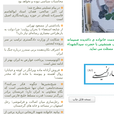
محاسبات سیاسی نبوده و نخواهد بود
در پیام تسلیتی مطرح شد؛
لی اکبر صالحی: فقدان استاد ابوالقاسم
قاسم‌زاده ثلمه‌ای در حوزه روزنامه‌نگاری اصیل
است
یادداشتی از: مسعود تهرانی
از شایعه استعفاء تا بحران روایت؛ چرا دولت به
بازطراحی معماری رسانه‌ای نیاز دارد؟
شکایت از وزارت دادگستری ترامپ بر سر
دمت خانواده ی داغدیده صمیمانه
پرونده اپستین
قی، همنشینی با حضرت سیدالشهداء
 مسئلت می نماید.
اعتراف تکان‌دهنده برنی سندرز درباره جنگ با
ایران
اکونومیست: پرداخت عوارض به ایران بهتر از
ادامه تنش است
فروش آزادانه ماده ویرانگر در کوچه و خیابان/
زوال آهسته و پیوسته با ماده ای که مخدر
نیست!
شیخ‌نشین‌ها چگونه فکر می‌کنند؟/
مسجدجامعی: عمان تنها شیخ‌نشینی است که
نگاه متفاوتی به ایران دارد/ عربستان برادر
بزرگ‌تر نیست؛ قدرت مسلط خلیج فارس است
نسخه قابل چاپ
رحل‌سازی میان اصالت و فراموشی؛ رحل
اصفهان در مساجد و خانه های گرجستان
بیانیه خانواده شهید لاریجانی درباره برخی از