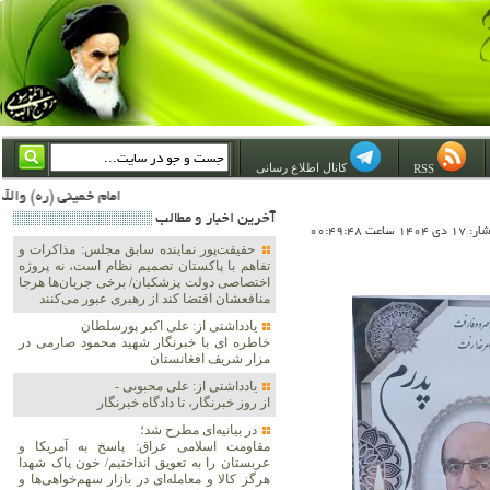
کانال اطلاع رسانی
RSS
امام خمینی (ره) والله اسلام تمامش سیاست است؛ ***** امام شهید: به گفتار امام و کردار امام اهتمام بورزید ***** امام خمینی(ره): ان شاء الله ما اندوه دلمان را در وقت مناسب با انتقام از امریکا و آل سعود برطرف خواهیم ساخت 
آخرين اخبار و مطالب
 ساعت 00:49:48
حقیقت‌پور نماینده سابق مجلس: مذاکرات و
تفاهم با پاکستان تصمیم نظام است، نه پروژه
اختصاصی دولت پزشکیان/ برخی جریان‌ها هرجا
منافعشان اقتضا کند از رهبری عبور می‌کنند
یادداشتی از: علی اکبر پورسلطان
خاطره ای با خبرنگار شهید محمود صارمی در
مزار شریف افغانستان
یادداشتی از: علی محبوبی -
از روز خبرنگار، تا دادگاه خبرنگار
در بیانیه‌ای مطرح شد؛
مقاومت اسلامی عراق: پاسخ به آمریکا و
عربستان را به تعویق انداختیم/ خون پاک شهدا
هرگز کالا و معامله‌ای در بازار سهم‌خواهی‌ها و