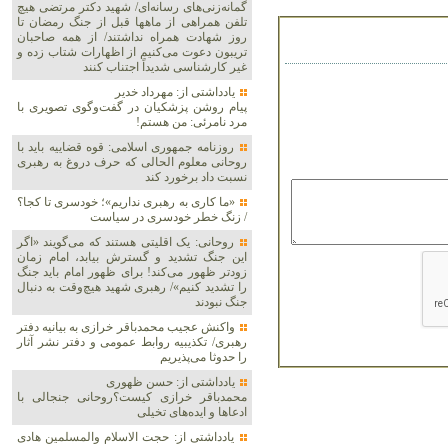
گمانه‌زنی‌های رسانه‌ای/ شهید دکتر مرتضی هیچ
تلفن همراهی از ماهها قبل از جنگ رمضان تا
روز شهادت همراه نداشتند/ از همه صاحبان
تریبون دعوت می‌کنیم از اظهارات شتاب زده و
غیر کارشناسی شدیداً اجتناب کنند
یادداشتی از: مهرداد خدیر
پیام روشن پزشکیان در گفت‌و‌گوی تصویری با
مرد نامرئی: من هستم!
روزنامه جمهوری اسلامی: قوه قضاییه باید با
روحانی معلوم الحالی که حرف دروغ به رهبری
نسبت داد برخورد کند
«ما کاری به رهبری نداریم»؛ خودسری تا کجا؟
/ زنگ خطر خودسری در سیاست
روحانی: یک اقلیتی هستند که می‌گویند «اگر
این جنگ تشدید و گسترش بیابد، امام زمان
زودتر ظهور می‌کند! برای ظهور امام باید جنگ
را تشدید کنیم»/ رهبری شهید هیچ‌وقت به دنبال
جنگ نبودند
واکنش عجیب محمدباقر خرازی به بیانیه دفتر
رهبری/ تکذیبیه روابط عمومی و دفتر نشر آثار
را حدوثا می‌پذیریم
یادداشتی از: حسن ظهوری
محمدباقر خرازی کیست؟روحانی جنجالی با
ادعاها و ایده‌های تخیلی
یادداشتی از: حجت الاسلام والمسلمین هادی