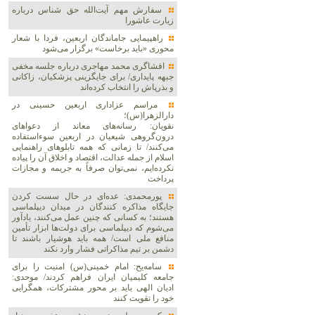
سفارش مهم آیت‌الله حق شناس درباره
زیارت عاشورا
راهپیمایی جاماندگان اربعین، فردا با شعار
محوری «باید برخاست» برگزار می‌شود
افشاگری محمد مهاجری درباره جلسه مخفی
جبهه پایداری/ برای جایگزینی پزشکیان، زاکانی
و بذرپاش را انتخاب کرده‌اند
مراسم عزاداری اربعین حسینی در
دارالزهرا(س)؛
نقویان: رسانه‌های معاند از دعواهای
درون‌گروهی شیعیان در اربعین سوءاستفاده
می‌کنند/ تا زمانی که همه تابلوهای راهنمایی
اسلام از جمله عدالت، اقتصاد و اخلاق آن را پیاده
نکرده‌ایم، نمی‌توان صرفاً به جریمه و مجازات
پرداخت
پورمحمدی: عده‌ای در حال سست کردن
جایگاه مذاکره کنندگان در میدان دیپلماسی
هستند؛ به کسانی که چنین عمل می‌کنند، یادآور
می‌شوم که دیپلماسی برای دولت‌ها ابزار تأمین
منافع ملی است/ همه باید هوشیار باشند تا
دشمن بر تیم مذاکراتی فشار وارد نکند
سامه‌یح: امام خمینی(س) امنیت را برای
جامعه کلیمیان ایران فراهم کردند/ موحدی:
ادیان الهی باید بر محور مشترکات، همگرایی
خود را تقویت کنند