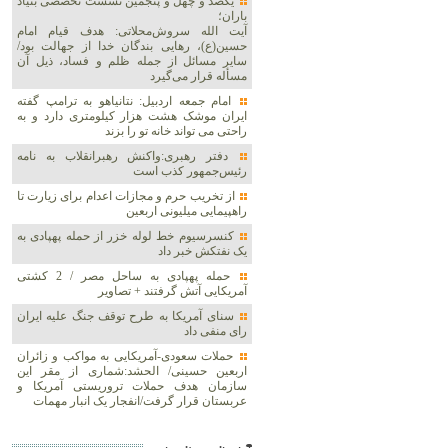
یکصد و چهل و پنجمین نشست تخصصی بنیاد
باران؛
آیت الله سروش‌محلاتی: هدف قیام امام
حسین(ع)، رهایی بندگان خدا از جهالت بود/
سایر مسائل از جمله ظلم و فساد، ذیل آن
مسأله قرار می‌گیرد
امام جمعه اردبیل: نتانیاهو به ترامپ گفته
ایران موشک هشت هزار کیلومتری دارد و به
راحتی می تواند خانه تو را بزند
دفتر رهبری:واکنش رهبرانقلاب به نامه
رئیس‌جمهور کذب است
از تخریب حرم و مجازات اعدام برای زیارت تا
راهپیمایی میلیونی اربعین
کنسرسیوم خط لوله خزر از حمله پهپادی به
یک نفتکش خبر داد
حمله پهپادی به ساحل مصر / 2 کشتی
آمریکایی آتش گرفتند + تصاویر
سنای آمریکا به طرح توقف جنگ علیه ایران
رای منفی داد
حملات سعودی-آمریکایی به مواکب و زائران
اربعین حسینی/ الحشد:شماری از مقر این
سازمان هدف حملات تروریستی آمریکا و
عربستان قرار گرفت/انفجار یک انبار مهمات