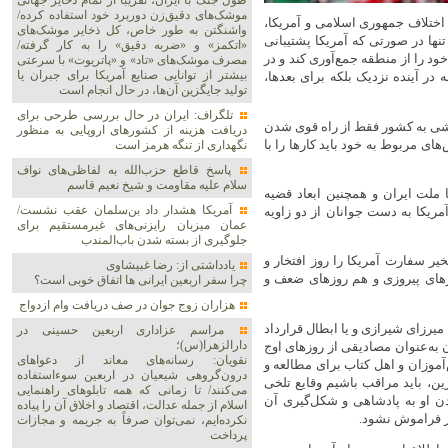
طول جنگ با ایران، تقریباً از تمام ذخایر جهانی
موشک‌های دقیق‌زن دوربرد خود استفاده کرده/
کید کردند: اختلاف جمهوری اسلامی و آمریکا،
واشنگتن به طور خاص، کل ذخایر موشک‌های
نها در صورتی که آمریکا پشتیبانی
«اتکمز» و «ضربه دقیق» را به کار گرفته/
ود را از منطقه جمع‌آوری کند و در
مصرف موشک‌های «تاد» و «پاتریوت» با سرعتی
بیشتر از توانایی صنایع آمریکا برای جبران یا
 در آینده نزدیک بلکه برای بعدها،
تولید جایگزین آن‌ها، در حال انجام است
تلگراف: ایران در حال بررسی طرحی برای
خشی به کشور فقط از راه قوی شدن
دریافت هزینه از کشورهای اروپایی به منظور
ی مربوط به خود باید کار‌ها را با
نگهداری از تنگه هرمز است
پاسخ قاطع حزب‌الله به لفاظی‌های نواف
سلام علیه مقاومت و شیخ نعیم قاسم
ا ملت ایران و همچنین ابعاد قضیه
آمریکا هشدار داد بن‌سلمان عقب نشست/
۱۳۵۸ گفتند: تسخیر سفارت آمریکا به دست جوانان از دو زاویه
عمان میزبان رایزنی‌های غیرمستقیم برای
جلوگیری از بسته شدن باب‌المندب
دانشجویان در تسخیر سفارت آمریکا را روز افتخار و
یادداشتی از: رضا غبیشاوی
‌های پیروزی و هم روز‌های ضعف و
چرا سفر اربعین ایرانی ها اتفاق خوبی است؟
هزاران زوج‌ جوان در صف دریافت وام ازدواج
 میرزای شیرازی و یا ابطال قرارداد
مراسم عزاداری اربعین حسینی در
دارالزهرا(س)؛
به‌عنوان مصادیقی از روز‌های اوج
نقویان: رسانه‌های معاند از دعواهای
آموزان و اهل کتاب برای مطالعه و
درون‌گروهی شیعیان در اربعین سوءاستفاده
، باید مراقب باشیم وقایع تلخی
می‌کنند/ تا زمانی که همه تابلوهای راهنمایی
 سپس رسیدن او به پادشاهی و شکل‌گیری آن
اسلام از جمله عدالت، اقتصاد و اخلاق آن را پیاده
یز فراموش نشود.
نکرده‌ایم، نمی‌توان صرفاً به جریمه و مجازات
پرداخت