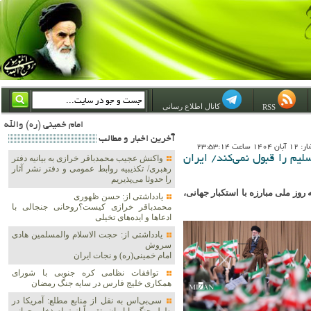
کانال اطلاع رسانی
RSS
امام خمینی (ره) والله اسلام تمامش سیاست است؛ ***** امام شهید: به گفتار امام و کردار امام اهتمام بورزید ***** امام خمینی(ره): ان شاء الله ما اندوه دلمان را در وقت مناسب با انتقام از امریکا و آل سعود برطرف خواهیم ساخت و داغ و حسرت حلاوت ا
آخرين اخبار و مطالب
اعت 23:53:14
لیم را قبول نمی‌کند/ ایران
واکنش عجیب محمدباقر خرازی به بیانیه دفتر
رهبری/ تکذیبیه روابط عمومی و دفتر نشر آثار
را حدوثا می‌پذیریم
روز ملی مبارزه با استکبار جهانی،
یادداشتی از: حسن ظهوری
محمدباقر خرازی کیست؟روحانی جنجالی با
ادعاها و ایده‌های تخیلی
یادداشتی از: حجت الاسلام والمسلمین هادی
سروش
امام خمینی(ره) و نجات ایران
توافقات نظامی کره جنوبی با شورای
همکاری خلیج فارس در سایه جنگ رمضان
سی‌بی‌اس به نقل از منابع مطلع: آمریکا در