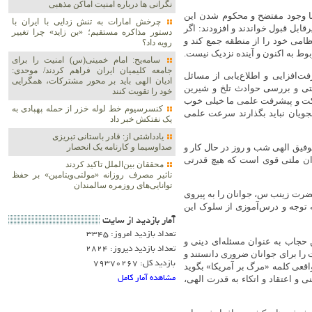
نگرانی ها درباره امنیت اماکن مذهبی
با وجود مفتضح و محکوم شدن این
چرخش امارات به تنش زدایی با ایران با
قابل قبول خواندند و افزودند: اگر
دستور مذاکره مستقیم؛ «بن زاید» چرا تغییر
 نظامی خود را از منطقه جمع کند و
رویه داد؟
بوط به اکنون و آینده نزدیک نیست.
سامه‌یح: امام خمینی(س) امنیت را برای
جامعه کلیمیان ایران فراهم کردند/ موحدی:
ت‌افزایی و اطلاع‌یابی از مسائل
ادیان الهی باید بر محور مشترکات، همگرایی
تی و بررسی حوادث تلخ و شیرین
خود را تقویت کنند
حرکت و پیشرفت علمی ما خیلی خوب
کنسرسیوم خط لوله خزر از حمله پهپادی به
جویان نباید بگذارند سرعت علمی
یک نفتکش خبر داد
یادداشتی از: قادر باستانی تبریزی
فیق الهی شب و روز در حال کار و
صداوسیما و کارنامه یک انحصار
ان ملتی قوی است که هیچ قدرتی
محققان بین‌الملل تاکید کردند
تاثیر مصرف روزانه «مولتی‌ویتامین» بر حفظ
توانایی‌های روزمره سالمندان
ضرت زینب س، جوانان را به پیروی
ه توجه و درس‌آموزی از سلوک این
آمار بازديد از سايت
تعداد بازدید امروز: 3345
 حجاب به عنوان مسئله‌ای دینی و
تعداد بازدید دیروز: 2824
ت را برای جوانان ضروری دانستند و
بازدید کل: 79370267
واقعی کلمه «مرگ بر آمریکا» بگوید
مشاهده آمار کامل
 و اعتقاد و اتکاء به قدرت الهی،