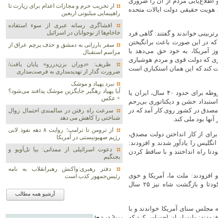
ظه ملی و اطلاع‌یابی مردم از آن را ضروری
از تخریب حرم و مجازات اعدام برای زیارت تا
، هویت حقیقی دولت ایالات متحده
راهپیمایی میلیونی اربعین
افشاگری رسانه عبری از سوء استفاده
خاخام‌ها از نوجوانان در اسرائیل
تربینی خواندند و گفتند: گاهی فرد
د که در این صورت باعث برانگیختن
سفر بارزانی به دمشق و حذف پرچم عراق از
 آمریکا، به خود حق می‌دهد با
مراسم استقبال
شوری که دولت قوی و مردم هوشیاری
ظریف: «دوران بزن‌دررو» پایان یافت/
غارت کند که این همان استکباری است
ضرورت گذار از تهدیدمداری به فرصت‌مداری
نبرد پهپاد و موشک‌
آیا پهپاد رهگیر جایگزین موشک‌ پدافند می‌شود؟
ایشان در بیان سابقه خصومت آمریکا با ملت ایران گفتند: پس از مشروطه برای حدود ۴۰ سال، ایران یا
+ عکس
 استبداد خشن و دیکتاتوری بی‌رحم
۱۳ به لطف خدا، دولت ملی مصدق در کشور روی کار آمد که در
سرعت راه رفتن در سالمندی احتمال زوال
شناختی را کاهش می دهد
آنها بود ملی کند.
از ترومن تا ترامپ؛ روایت ۸ دهه نفوذ لابی
برای از کار انداختن دولت مصدق،
رژیم صهیونیستی در آمریکا
نگلیس را یادآور شدند و افزودند:
دعوت اسرائیلی از ممدانی: بیا تل‌آویو و
دتا راه انداختند و با ساقط کردن
بجنگیم
دفتر رهبری:واکنش رهبرانقلاب به نامه
افزودند: ملت ما، آمریکا و خوی
رئیس‌جمهور کذب است
استکباری و خطر آن را با کودتای ۲۸ مرداد ۱۳۳۲ شناخت و پس از کودتا و بازگشت شاه نیز ۲۵ سال
آرشیو همه مطالب
 مجلس سنای آمریکا خواندند و با
فزودند: ملت ایران احساس کرد که