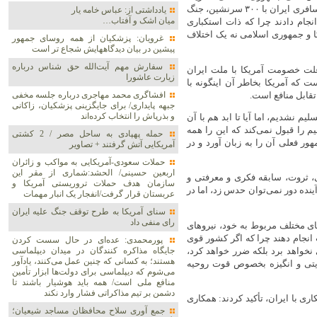
صدام برای حمله به ایرانو کمک همه‌جانبه به او، ساقط کردن هواپیمای مسافری ایران با ۳۰۰ سرنشین، جنگ
یادداشتی از: عباس خامه یار
میان اشک و آفتاب…
نجام دادند چرا که ذات استکباری
یکا و جمهوری اسلامی نه یک اختلاف
غرویان: پزشکیان از همه روسای جمهور
پیشین در بیان دیدگاههایش شجاع تر است
سفارش مهم آیت‌الله حق شناس درباره
علت خصومت آمریکا با ملت ایران
زیارت عاشورا
ست که آمریکا بخاطر آن اینگونه با
تقابل منافع است.
افشاگری محمد مهاجری درباره جلسه مخفی
جبهه پایداری/ برای جایگزینی پزشکیان، زاکانی
و بذرپاش را انتخاب کرده‌اند
یم نشدیم، اما آیا تا ابد هم با آن
م را قبول نمی‌کند که این را همه
حمله پهپادی به ساحل مصر / 2 کشتی
ور فعلی آن را به زبان آورد و در
آمریکایی آتش گرفتند + تصاویر
حملات سعودی-آمریکایی به مواکب و زائران
اربعین حسینی/ الحشد:شماری از مقر این
ی، ثروت، سابقه فکری و معرفتی و
سازمان هدف حملات تروریستی آمریکا و
ینده دور نمی‌توان حدس زد، اما در
عربستان قرار گرفت/انفجار یک انبار مهمات
سنای آمریکا به طرح توقف جنگ علیه ایران
رای منفی داد
های مختلف مربوط به خود، نیرو‌های
 انجام دهند چرا که اگر کشور قوی
پورمحمدی: عده‌ای در حال سست کردن
خواهد برد بلکه ضرر خواهد کرد،
جایگاه مذاکره کنندگان در میدان دیپلماسی
هستند؛ به کسانی که چنین عمل می‌کنند، یادآور
یتی و انگیزه بخصوص قوت روحیه
می‌شوم که دیپلماسی برای دولت‌ها ابزار تأمین
منافع ملی است/ همه باید هوشیار باشند تا
دشمن بر تیم مذاکراتی فشار وارد نکند
ی با ایران، تأکید کردند: همکاری
جمع آوری سلاح محافظان مساجد شیعیان؛