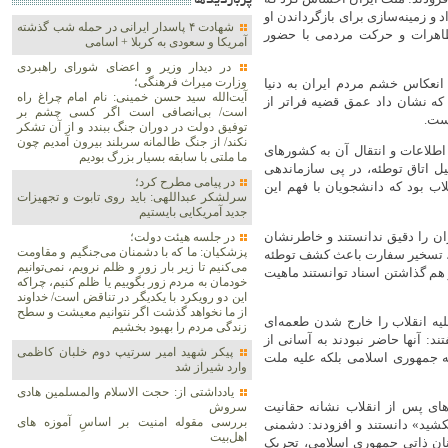
پربازديدها
با ساکن کردن محمدرضا در آنجا، در پی تکرار کودتای ۲۸ مرداد و زمینه‌سازی برای بازگرداندن او
شهادت ۴ پاسدار ایرانی در حمله شب گذشته
تظاهرات و حرکت مردمی با حضور
آمریکا و سعودی به کربلا + اسامی
در دیدار وزیر و اعضای شورای راهبردی
وزارت‌ میراث فرهنگی؛
انعکاس خشم مردم ایران به دنیا
آیت‌الله سید حسن خمینی: نام امام چراغ راه
 که نشان داد عمق قضیه فراتر از
است/ بی‌انصافی است‌ اگر کسی چشم بر
ست.
توفیق دولت‌ در دوران جنگ ببندد و از آن تشکر
نکند/ از جنگ ظالمانه سربلند بیرون آمدیم چون
 اطلاعات و انتقال آن به کشور‌های
ما ملتی با سابقه بسیار بزرگ بودیم
یل اتاق توطئه، در پی سازماندهی
در پیامی مطرح کرد؛
لاب بود که دانشجویان با فهم این
سرلشکر عبداللهی: باید روی تابوت و تجهیزات
جدید آمریکایی بایستیم
ان را دقیق ندانستند و خاطرنشان
در جلسه هیئت دولت؛
پزشکیان: ما که با دشمنان می‌جنگیم و مقاومت
آمریکا از ۲۸ مرداد ۳۲ آغاز شد و نه ۱۳ آبان ۵۸. بعلاوه، تسخیر سفارت باعث کشف توطئه
می‌کنیم تا زیر بار زور و ظلم نرویم، نمی‌توانیم
 هم گذاشتن اسناد توانستند ماهیت
خودمان به مردم زور بگوییم یا ظلم کنیم، چراکه
این دو رویکرد با یکدیگر در تناقض است/ خداوند
از ما نخواهد گذشت اگر نتوانیم معیشت و سطح
یه انقلاب را خارج شدن طعمه‌ای
زندگی مردم را بهبود بخشیم
ند: آنها حاضر نبودند به آسانی از
پیکر شهید امیر سرتیپ دوم خلبان کاظمی
یه جمهوری اسلامی بلکه علیه ملت
وارد شیراز شد
یادداشتی از: حجت الاسلام والمسلمین هادی
ای پس از انقلاب نشانه حقانیت
سروش
بررسی مقوله امنیت بر اساسِ آموزه های
بکشید» دانستند و افزودند: دشمنی
اهل‌بیت
منان ذاتی جمهوری اسلامی، تحریک