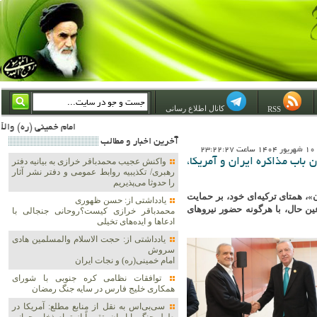
کانال اطلاع رسانی
RSS
امام خمینی (ره) والله اسلام تمامش سیاست است؛ ***** امام شهید: به گفتار امام و کردار امام اهتمام بورزید ***** امام خمینی(ره): ان شاء الله ما اندوه دلمان را در وقت مناسب با انتقام از امریکا و آل سعود برطرف خواهیم س
آخرين اخبار و مطالب
23
ن باب مذاکره ایران و آمریکا،
واکنش عجیب محمدباقر خرازی به بیانیه دفتر
رهبری/ تکذیبیه روابط عمومی و دفتر نشر آثار
را حدوثا می‌پذیریم
، همتای ترکیه‌ای خود، بر حمایت
یادداشتی از: حسن ظهوری
عین حال، با هرگونه حضور نیروهای
محمدباقر خرازی کیست؟روحانی جنجالی با
ادعاها و ایده‌های تخیلی
یادداشتی از: حجت الاسلام والمسلمین هادی
سروش
امام خمینی(ره) و نجات ایران
توافقات نظامی کره جنوبی با شورای
همکاری خلیج فارس در سایه جنگ رمضان
سی‌بی‌اس به نقل از منابع مطلع: آمریکا در