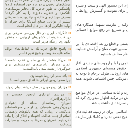
طول جنگ با ایران، تقریباً از تمام ذخایر جهانی
موشک‌های دقیق‌زن دوربرد خود استفاده کرده/
ای این دستور الهی و سنت و سیره
واشنگتن به طور خاص، کل ذخایر موشک‌های
ور برای تقویت و گسترش روابط با
«اتکمز» و «ضربه دقیق» را به کار گرفته/
مصرف موشک‌های «تاد» و «پاتریوت» با سرعتی
بیشتر از توانایی صنایع آمریکا برای جبران یا
کیه را نیازمند تسهیل همکاری‌های
تولید جایگزین آن‌ها، در حال انجام است
و تسریع در رفع موانع احتمالی
تلگراف: ایران در حال بررسی طرحی برای
دریافت هزینه از کشورهای اروپایی به منظور
نگهداری از تنگه هرمز است
یستی و قطع روابط اقتصادی با این
پاسخ قاطع حزب‌الله به لفاظی‌های نواف
در مسیر تثبیت صلح و آرامش حمایت
سلام علیه مقاومت و شیخ نعیم قاسم
فقاز مخالف هستیم.
آمریکا هشدار داد بن‌سلمان عقب نشست/
اتمی را با چارچوب‌های جدیدی آغاز
عمان میزبان رایزنی‌های غیرمستقیم برای
ن حقوق هسته‌ای جمهوری اسلامی
جلوگیری از بسته شدن باب‌المندب
ای اروپایی طرف برجام با توجه به
یادداشتی از: رضا غبیشاوی
ه مرتکب چنین اشتباهی شوند، همه
چرا سفر اربعین ایرانی ها اتفاق خوبی است؟
هزاران زوج‌ جوان در صف دریافت وام ازدواج
ریه و ثبات سیاسی در عراق مواضع
مراسم عزاداری اربعین حسینی در
 در ترکیه اظهارامیدواری کرد که
دارالزهرا(س)؛
سازنده‌ای داشته باشند.
نقویان: رسانه‌های معاند از دعواهای
درون‌گروهی شیعیان در اربعین سوءاستفاده
می‌کنند/ تا زمانی که همه تابلوهای راهنمایی
اسلامی ایران در زمینه فعالیت‌های
اسلام از جمله عدالت، اقتصاد و اخلاق آن را پیاده
یچ نفعی ندارد و کاملا غیرسازنده
نکرده‌ایم، نمی‌توان صرفاً به جریمه و مجازات
پرداخت