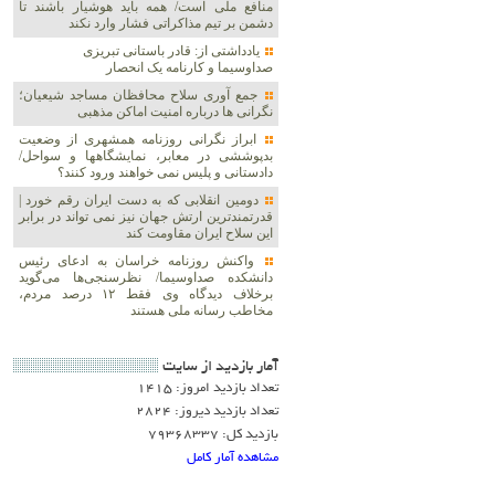
منافع ملی است/ همه باید هوشیار باشند تا
دشمن بر تیم مذاکراتی فشار وارد نکند
یادداشتی از: قادر باستانی تبریزی
صداوسیما و کارنامه یک انحصار
جمع آوری سلاح محافظان مساجد شیعیان؛
نگرانی ها درباره امنیت اماکن مذهبی
ابراز نگرانی روزنامه همشهری از وضعیت
بدپوششی در معابر، نمایشگاهها و سواحل/
دادستانی و پلیس نمی خواهند ورود کنند؟
دومین انقلابی که به دست ایران رقم خورد |
قدرتمندترین ارتش جهان نیز نمی تواند در برابر
این سلاح ایران مقاومت کند
واکنش روزنامه خراسان به ادعای رئیس
دانشکده صداوسیما/ نظرسنجی‌ها می‌گوید
برخلاف دیدگاه وی فقط ۱۲ درصد مردم،
مخاطب رسانه ملی هستند
آمار بازديد از سايت
تعداد بازدید امروز: 1415
تعداد بازدید دیروز: 2824
بازدید کل: 79368337
مشاهده آمار کامل