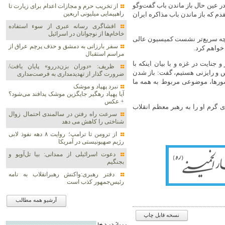
ر عین حال باز ماندن باب گفت‌وگو
از تخریب حرم و مجازات اعدام برای زیارت تا
راهپیمایی میلیونی اربعین
دم که باز ماندن باب مذاکره ایران
افشاگری رسانه عبری از سوء استفاده
خاخام‌ها از نوجوانان در اسرائیل
ر چه سریع‌تر نشست کمیسیون عالی
سفر بارزانی به دمشق و حذف پرچم عراق از
خواهم کرد.
مراسم استقبال
نایت در غزه و با بیان اینکه با
ظریف: «دوران بزن‌دررو» پایان یافت/
س و رایزنی هستیم، گفت: باز شدن
ضرورت گذار از تهدیدمداری به فرصت‌مداری
رها، موضوعی مربوط به همه ما
نبرد پهپاد و موشک‌
آیا پهپاد رهگیر جایگزین موشک‌ پدافند می‌شود؟
+ عکس
 گرم او را به رهبر معظم انقلاب
سرعت راه رفتن در سالمندی احتمال زوال
شناختی را کاهش می دهد
از ترومن تا ترامپ؛ روایت ۸ دهه نفوذ لابی
رژیم صهیونیستی در آمریکا
دعوت اسرائیلی از ممدانی: بیا تل‌آویو و
بجنگیم
دفتر رهبری:واکنش رهبرانقلاب به نامه
رئیس‌جمهور کذب است
آرشیو همه مطالب
نسخه قابل چاپ