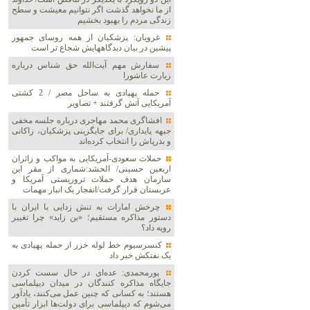
از ما نخواهد گذشت اگر نتوانیم معیشت و سطح
زندگی مردم را بهبود بخشیم
غرویان: پزشکیان از همه روسای جمهور
پیشین در بیان دیدگاههایش شجاع تر است
سفارش مهم آیت‌الله حق شناس درباره
زیارت عاشورا
حمله پهپادی به ساحل مصر / 2 کشتی
آمریکایی آتش گرفتند + تصاویر
افشاگری محمد مهاجری درباره جلسه مخفی
جبهه پایداری/ برای جایگزینی پزشکیان، زاکانی
و بذرپاش را انتخاب کرده‌اند
حملات سعودی-آمریکایی به مواکب و زائران
اربعین حسینی/ الحشد:شماری از مقر این
سازمان هدف حملات تروریستی آمریکا و
عربستان قرار گرفت/انفجار یک انبار مهمات
چرخش امارات به تنش زدایی با ایران با
دستور مذاکره مستقیم؛ «بن زاید» چرا تغییر
رویه داد؟
کنسرسیوم خط لوله خزر از حمله پهپادی به
یک نفتکش خبر داد
پورمحمدی: عده‌ای در حال سست کردن
جایگاه مذاکره کنندگان در میدان دیپلماسی
هستند؛ به کسانی که چنین عمل می‌کنند، یادآور
می‌شوم که دیپلماسی برای دولت‌ها ابزار تأمین