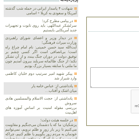
پربازديدها
شهادت ۴ پاسدار ایرانی در حمله شب گذشته
آمریکا و سعودی به کربلا + اسامی
در پیامی مطرح کرد؛
سرلشکر عبداللهی: باید روی تابوت و تجهیزات
جدید آمریکایی بایستیم
در دیدار وزیر و اعضای شورای راهبردی
وزارت‌ میراث فرهنگی؛
آیت‌الله سید حسن خمینی: نام امام چراغ راه
است/ بی‌انصافی است‌ اگر کسی چشم بر
توفیق دولت‌ در دوران جنگ ببندد و از آن تشکر
نکند/ از جنگ ظالمانه سربلند بیرون آمدیم چون
ما ملتی با سابقه بسیار بزرگ بودیم
پیکر شهید امیر سرتیپ دوم خلبان کاظمی
وارد شیراز شد
یادداشتی از: عباس خامه یار
میان اشک و آفتاب…
یادداشتی از: حجت الاسلام والمسلمین هادی
سروش
بررسی مقوله امنیت بر اساسِ آموزه های
اهل‌بیت
در جلسه هیئت دولت؛
پزشکیان: ما که با دشمنان می‌جنگیم و مقاومت
می‌کنیم تا زیر بار زور و ظلم نرویم، نمی‌توانیم
خودمان به مردم زور بگوییم یا ظلم کنیم، چراکه
این دو رویکرد با یکدیگر در تناقض است/ خداوند