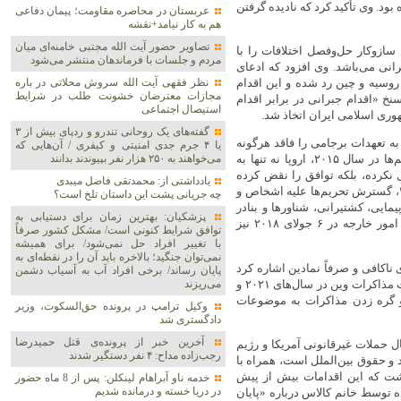
ده بود. وی تأکید کرد که نادیده گرفتن
عربستان در محاصره مقاومت؛ پیمان دفاعی
هم به کار نیامد+نقشه
تصاویر حضور آیت الله مجتبی خامنه‌ای میان
سازوکار حل‌وفصل اختلافات را با
مردم و جلسات با فرماندهان منتشر می‌شود
نی می‌باشد. وی افزود که ادعای
۲۰۲۰، صراحتاً توسط ایران، روسیه و چین رد شده و این اقدام
نظر فقهی آیت الله سروش محلاتی در باره
مجازات معترضان خشونت طلب در شرایط
نخ «اقدام جبرانی در برابر اقدام
استیصال اجتماعی
ری اسلامی ایران اتخاذ شد.
گفته‌های یک روحانی تندرو و ردپای بیش از ۳
به تعهدات برجامی را فاقد هرگونه
یا ۴ جرم جدی امنیتی و کیفری / آن‌هایی که
می‌خواهند به ۲۵۰ هزار نفر بپیوندند بدانند
استحکام و وجاهت دانست. وی یادآور شد که علیرغم تعلیق برخی تحریم‌ها در سال ۲۰۱۵، اروپا نه تنها به
 نکرده، بلکه توافق را نقض کرده
یادداشتی از: محمدتقی فاضل میبدی
است؛ از جمله با عدم اجرای تعهدات «روز گذار» برجام در ۱۸ اکتبر ۲۰۲۳، گسترش تحریم‌ها علیه اشخاص و
چه جریانی پشت این داستان تلخ است؟
مایی، کشتیرانی، شناورها و بنادر
پزشکیان‌: بهترین زمان برای دستیابی به
ایران. وی تأکید کرد که یازده تعهد تکمیلی اروپا پس از نشست وزرای امور خارجه در ۶ جولای ۲۰۱۸ نیز
توافق شرایط کنونی است/ مشکل کشور صرفاً
با تغییر افراد حل نمی‌شود/ برای همیشه
نمی‌توان جنگید؛ بالاخره باید آن را در نقطه‌ای به
 ناکافی و صرفاً نمادین اشاره کرد
پایان رساند/ برخی افراد آب به آسیاب دشمن
که هرگز به حجم قابل توجهی از مبادلات منتهی نشد. وی همچنین شکست مذاکرات وین در سال‌های ۲۰۲۱ و
می‌ریزند
 و گره زدن مذاکرات به موضوعات
وکیل ترامپ در پرونده حق‌السکوت، وزیر
دادگستری شد
آخرین خبر از پرونده‌ی قتل حمیدرضا
ال حملات غیرقانونی آمریکا و رژیم
رجب‌زاده مداح: ۴ نفر دستگیر شدند
 حقوق بین‌الملل است، همراه با
اشت که این اقدامات بیش از پیش
خدمه ناو آبراهام لینکلن: پس از 8 ماه حضور
در دریا خسته و درمانده‌ شدیم
توسط خانم کالاس درباره «پایان