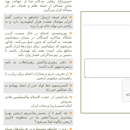
حسین(ع)، رهایی بندگان خدا از جهالت بود/
سایر مسائل از جمله ظلم و فساد، ذیل آن
مسأله قرار می‌گیرد
امام جمعه اردبیل: نتانیاهو به ترامپ گفته
ایران موشک هشت هزار کیلومتری دارد و به
راحتی می تواند خانه تو را بزند
پورمحمدی: عده‌ای در حال سست کردن
جایگاه مذاکره کنندگان در میدان دیپلماسی
هستند؛ به کسانی که چنین عمل می‌کنند، یادآور
می‌شوم که دیپلماسی برای دولت‌ها ابزار تأمین
منافع ملی است/ همه باید هوشیار باشند تا
دشمن بر تیم مذاکراتی فشار وارد نکند
دفتر رهبری:واکنش رهبرانقلاب به نامه
رئیس‌جمهور کذب است
از تخریب حرم و مجازات اعدام برای زیارت تا
راهپیمایی میلیونی اربعین
کنسرسیوم خط لوله خزر از حمله پهپادی به
یک نفتکش خبر داد
یادداشتی از: حجت الاسلام والمسلمین هادی
سروش
امام خمینی(ره) و نجات ایران
چه کنیم تا از مسیر پیاده‌روی اربعین بهره
بیشتری ببریم؟/نقش ما در منظومه فکری
اربعین چگونه ایفا می‌شود؟
رویترز: نتانیاهو پیشنهاد ترور فرماندهان سپاه