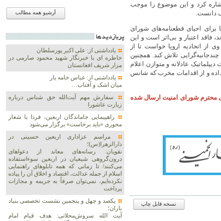
شاره کرد و این موضوع را موجب
ف دانست.
آرشیو همه مطالب
 برای احیای قطعنامه‌های شورای
پربازديدها
 به موجب قطعنامه ۲۲۳۱ (۲۰۱۵) لغو شده‌اند، فاقد اعتبار و بی‌اثر است و این
ود در ۱۸ اکتبر ۲۰۲۵ منقضی گردد. وی از اتحادیه اروپا خواست تا از
یادداشتی از: علی اکبر پورسلطان
دجانبه‌گرایی تلاش کند. همچنین
خاطره ای با خبرنگار شهید محمود صارمی در
یپلماتیک عادلانه و متوازن اعلام
مزار شریف افغانستان
اده و از اقدامات مخرب که شانس
یادداشتی از: عباس خامه یار
میان اشک و آفتاب…
ای محترم شورای امنیت ارسال شده
سفارش مهم آیت‌الله حق شناس درباره
زیارت عاشورا
راهپیمایی جاماندگان اربعین، فردا با شعار
محوری «باید برخاست» برگزار می‌شود
مراسم عزاداری اربعین حسینی در
دارالزهرا(س)؛
نقویان: رسانه‌های معاند از دعواهای
درون‌گروهی شیعیان در اربعین سوءاستفاده
می‌کنند/ تا زمانی که همه تابلوهای راهنمایی
اسلام از جمله عدالت، اقتصاد و اخلاق آن را پیاده
نکرده‌ایم، نمی‌توان صرفاً به جریمه و مجازات
پرداخت
یکصد و چهل و پنجمین نشست تخصصی بنیاد
نسخه قابل چاپ
باران؛
آیت الله سروش‌محلاتی: هدف قیام امام