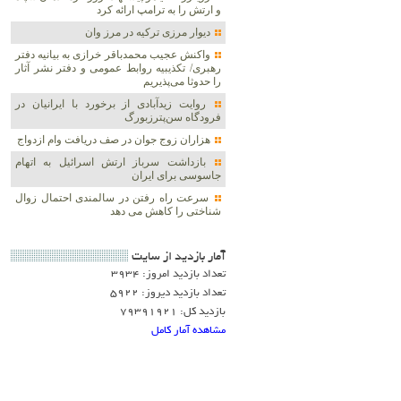
و ارتش را به ترامپ ارائه کرد
دیوار مرزی ترکیه در مرز وان
واکنش عجیب محمدباقر خرازی به بیانیه دفتر
رهبری/ تکذیبیه روابط عمومی و دفتر نشر آثار
را حدوثا می‌پذیریم
روایت زیدآبادی از برخورد با ایرانیان در
فرودگاه سن‌پترزبورگ
هزاران زوج‌ جوان در صف دریافت وام ازدواج
بازداشت سرباز ارتش اسرائیل به اتهام
جاسوسی برای ایران
سرعت راه رفتن در سالمندی احتمال زوال
شناختی را کاهش می دهد
آمار بازديد از سايت
تعداد بازدید امروز: 3934
تعداد بازدید دیروز: 5922
بازدید کل: 79391921
مشاهده آمار کامل