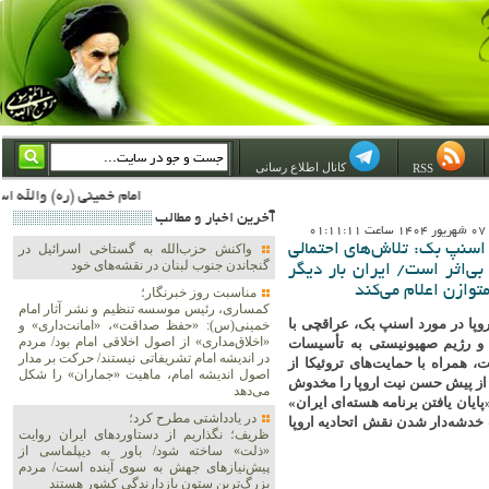
کانال اطلاع رسانی
RSS
امام خمینی (ره) والله اسلام تمامش سیاست است؛ ***** امام شهید: به گفتار امام و کردار امام اهتمام بورزید ***** امام خمینی(ره): ان شاء الله ما اندوه دلمان را در وقت مناسب با انتقام از امریکا و آل سعود برطرف خواهیم ساخت و داغ و حسرت حلاوت ا
آخرين اخبار و مطالب
01
 اسنپ بک: تلاش‌های احتمالی
واکنش حزب‌الله به گستاخی اسرائیل در
گنجاندن جنوب لبنان در نقشه‌های خود
بی‌اثر است/ ایران بار دیگر
توازن اعلام می‌کند
مناسبت روز خبرنگار؛
کمساری، رئیس موسسه تنظیم و نشر آثار امام
وپا در مورد اسنپ بک، عراقچی با
خمینی(س): «حفظ صداقت»، «امانت‌داری» و
«اخلاق‌مداری» از اصول اخلاقی امام بود/ مردم
کا و رژیم صهیونیستی به تأسیسات
در اندیشه امام تشریفاتی نیستند/ حرکت بر مدار
همراه با حمایت‌های تروئیکا از
اصول اندیشه امام، ماهیت «جماران» را شکل
 از پیش حسن نیت اروپا را مخدوش
می‌دهد
یان یافتن برنامه هسته‌ای ایران»
در یادداشتی مطرح کرد؛
دشه‌دار شدن نقش اتحادیه اروپا
ظریف؛ نگذاریم از دستاوردهای ایران روایت
«ذلت» ساخته شود/ باور به دیپلماسی از
پیش‌نیازهای جهش به سوی آینده است/ مردم
بزرگ‌ترین ستون بازدارندگی کشور هستند