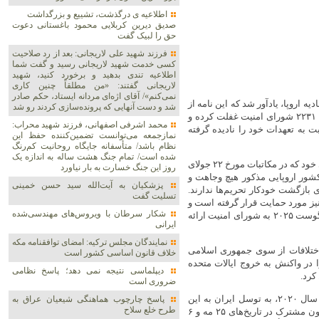
اطلاعیه ی درگذشت، تشییع و بزرگداشت
صدیق دیرین کربلایی محمود باغستانی دعوت
حق را لبیک گفت
فرزند شهید علی لاریجانی: بعد از رد صلاحیت
کسی خدمت شهید لاریجانی رسید و گفت شما
اطلاعیه‌ تندی بدهید و برخورد کنید، شهید
لاریجانی گفتند: «من مطلقاً چنین کاری
نمی‌کنم»/ آقای اژه‌ای مردانه ایستاد، حکم صادر
ه اروپا، یادآور شد که این نامه از
شد و دست آنهایی که پرونده‌سازی کردند رو شد
ذکر حقایق اساسی و سوابق آیینی و رویه‌ای مربوط به برجام و قطعنامه ۲۲۳۱ شورای امنیت غفلت کرده و
محمد اشرفی اصفهانی، فرزند شهید محراب:
بت به تعهدات خود را نادیده گرفته
نمازجمعه می‌توانست تضمین‌کننده حفظ این
نظام باشد/ متأسفانه جایگاه روحانیت کم‌رنگ
شده است/ تمام جنگ هشت ساله به اندازه یک
وزیر امور خارجه جمهوری اسلامی ایران ضمن تأکید مجدد بر مواضع قبلی خود که در مکاتبات مورخ ۲۲ جولای
روز این جنگ خسارت به بار نیاورد
 سه کشور اروپایی مذکور هیچ وجاهت و
پزشکیان به آیت‌الله سید حسن خمینی
بازگشت خودکار تحریم‌ها ندارند.
تسلیت گفت
ز مورد حمایت قرار گرفته است و
شکار سرطان با ویروس‌های مهندسی‌شده
به یادداشت‌های توضیحی رسمی این دو کشور که در تاریخ‌های ۱۱ و ۱۹ آگوست ۲۰۲۵ به شورای امنیت ارائه
ایرانی
نمایندگان مجلس ترکیه: امضای توافقنامه مکه
ختلافات از سوی جمهوری اسلامی
خلاف قانون اساسی کشور است
 در واکنش به خروج ایالات متحده
دیپلماسی نتیجه‌ نمی دهد؛ پاسخ نظامی
 کرد.
ضروری است
وی در رد ادعای محدود بودن فعال‌سازی سازوکار به دو مورد رسمی در سال ۲۰۲۰، به توسل ایران به این
پاسخ چارچوب هماهنگی شیعیان عراق به
طرح خلع سلاح
سازوکار در نامه مورخ ۱۰ مه ۲۰۱۸ و برگزاری نشست‌های متعدد کمیسیون مشترک در تاریخ‌های ۲۵ مه و ۶