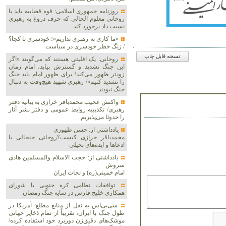
روزنامه جمهوری اسلامی: قوه قضاییه باید با
روحانی معلوم الحالی که حرف دروغ به رهبری
نسبت داد برخورد کند
«ما کاری به رهبری نداریم»؛ خودسری تا کجا؟
/ زنگ خطر خودسری در سیاست
نسخه قابل چاپ
روحانی: یک اقلیتی هستند که می‌گویند «اگر
این جنگ تشدید و گسترش بیابد، امام زمان
زودتر ظهور می‌کند! برای ظهور امام باید جنگ
را تشدید کنیم»/ رهبری شهید هیچ‌وقت به دنبال
جنگ نبودند
واکنش عجیب محمدباقر خرازی به بیانیه دفتر
رهبری/ تکذیبیه روابط عمومی و دفتر نشر آثار
را حدوثا می‌پذیریم
یادداشتی از: حسن ظهوری
محمدباقر خرازی کیست؟روحانی جنجالی با
ادعاها و ایده‌های تخیلی
یادداشتی از: حجت الاسلام والمسلمین هادی
سروش
امام خمینی(ره) و نجات ایران
توافقات نظامی کره جنوبی با شورای
همکاری خلیج فارس در سایه جنگ رمضان
سی‌بی‌اس به نقل از منابع مطلع: آمریکا در
طول جنگ با ایران، تقریباً از تمام ذخایر جهانی
موشک‌های دقیق‌زن دوربرد خود استفاده کرده/