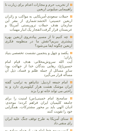
از تخریب حرم و مجازات اعدام برای زیارت تا
راهپیمایی میلیونی اربعین
حملات سعودی-آمریکایی به مواکب و زائران
اربعین حسینی/ الحشد:شماری از مقر این
سازمان هدف حملات تروریستی آمریکا و
عربستان قرار گرفت/انفجار یک انبار مهمات
چه کنیم تا از مسیر پیاده‌روی اربعین بهره
بیشتری ببریم؟/نقش ما در منظومه فکری
اربعین چگونه ایفا می‌شود؟
یکصد و چهل و پنجمین نشست تخصصی بنیاد
باران؛
آیت الله سروش‌محلاتی: هدف قیام امام
حسین(ع)، رهایی بندگان خدا از جهالت بود/
سایر مسائل از جمله ظلم و فساد، ذیل آن
مسأله قرار می‌گیرد
امام جمعه اردبیل: نتانیاهو به ترامپ گفته
ایران موشک هشت هزار کیلومتری دارد و به
راحتی می تواند خانه تو را بزند
سامه‌یح: امام خمینی(س) امنیت را برای
جامعه کلیمیان ایران فراهم کردند/ موحدی:
ادیان الهی باید بر محور مشترکات، همگرایی
خود را تقویت کنند
سنای آمریکا به طرح توقف جنگ علیه ایران
رای منفی داد
کنسرسیوم خط لوله خزر از حمله پهپادی به