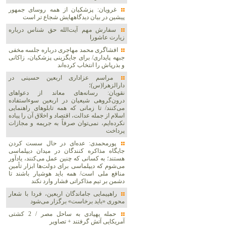
غرویان: پزشکیان از همه روسای جمهور
پیشین در بیان دیدگاههایش شجاع تر است
سفارش مهم آیت‌الله حق شناس درباره
زیارت عاشورا
افشاگری محمد مهاجری درباره جلسه مخفی
جبهه پایداری/ برای جایگزینی پزشکیان، زاکانی
و بذرپاش را انتخاب کرده‌اند
مراسم عزاداری اربعین حسینی در
دارالزهرا(س)؛
نقویان: رسانه‌های معاند از دعواهای
درون‌گروهی شیعیان در اربعین سوءاستفاده
می‌کنند/ تا زمانی که همه تابلوهای راهنمایی
اسلام از جمله عدالت، اقتصاد و اخلاق آن را پیاده
نکرده‌ایم، نمی‌توان صرفاً به جریمه و مجازات
پرداخت
پورمحمدی: عده‌ای در حال سست کردن
جایگاه مذاکره کنندگان در میدان دیپلماسی
هستند؛ به کسانی که چنین عمل می‌کنند، یادآور
می‌شوم که دیپلماسی برای دولت‌ها ابزار تأمین
منافع ملی است/ همه باید هوشیار باشند تا
دشمن بر تیم مذاکراتی فشار وارد نکند
راهپیمایی جاماندگان اربعین، فردا با شعار
محوری «باید برخاست» برگزار می‌شود
حمله پهپادی به ساحل مصر / 2 کشتی
آمریکایی آتش گرفتند + تصاویر