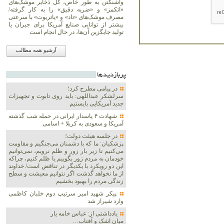
واشنگتن به طور خاص، کل ذخایر موشک‌های
«اتکمز» و «ضربه دقیق» را به کار گرفته/
مصرف موشک‌های «تاد» و «پاتریوت» با سرعتی
بیشتر از توانایی صنایع آمریکا برای جبران یا
تولید جایگزین آن‌ها، در حال انجام است
آرشیو همه مطالب
پربازديدها
در پیامی مطرح کرد؛
سرلشکر عبداللهی: باید روی تابوت و تجهیزات
جدید آمریکایی بایستیم
شهادت ۴ پاسدار ایرانی در حمله شب گذشته
آمریکا و سعودی به کربلا + اسامی
در جلسه هیئت دولت؛
پزشکیان: ما که با دشمنان می‌جنگیم و مقاومت
می‌کنیم تا زیر بار زور و ظلم نرویم، نمی‌توانیم
خودمان به مردم زور بگوییم یا ظلم کنیم، چراکه
این دو رویکرد با یکدیگر در تناقض است/ خداوند
از ما نخواهد گذشت اگر نتوانیم معیشت و سطح
زندگی مردم را بهبود بخشیم
پیکر شهید امیر سرتیپ دوم خلبان کاظمی
وارد شیراز شد
یادداشتی از: عباس خامه یار
میان اشک و آفتاب…