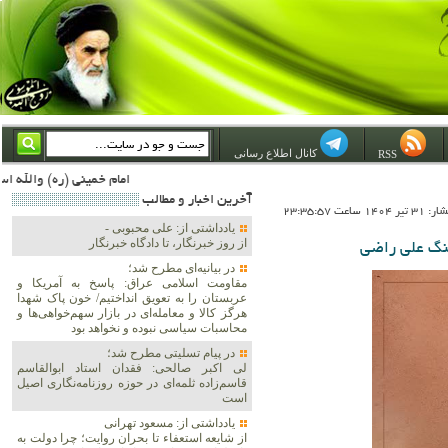
کانال اطلاع رسانی
RSS
امام خمینی (ره) والله اسلام تمامش سیاست است؛ ***** امام شهید: به گفتار امام و کردار امام اهتمام بورزید ***** امام خمینی(ره): ان شاء الله ما اندوه دلمان را در وقت مناسب با انتقام از امریکا و آل سعود برطرف خواهیم ساخت و داغ و حسرت حلاوت این 
آخرين اخبار و مطالب
1 ساعت 23:35:57
یادداشتی از: علی محبوبی -
از روز خبرنگار، تا دادگاه خبرنگار
نگ علی راضی
در بیانیه‌ای مطرح شد؛
مقاومت اسلامی عراق: پاسخ به آمریکا و
عربستان را به تعویق انداختیم/ خون پاک شهدا
هرگز کالا و معامله‌ای در بازار سهم‌خواهی‌ها و
محاسبات سیاسی نبوده و نخواهد بود
در پیام تسلیتی مطرح شد؛
لی اکبر صالحی: فقدان استاد ابوالقاسم
قاسم‌زاده ثلمه‌ای در حوزه روزنامه‌نگاری اصیل
است
یادداشتی از: مسعود تهرانی
از شایعه استعفاء تا بحران روایت؛ چرا دولت به