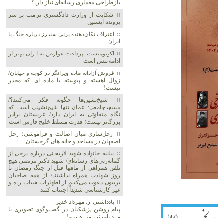
بازطراحی معماری رسانه‌ای نیاز دارد؟
شکایت از وزارت دادگستری ترامپ بر سر
پرونده اپستین
اعتراف تکان‌دهنده برنی سندرز درباره جنگ با
ایران
اکونومیست: پرداخت عوارض به ایران بهتر از
ادامه تنش است
فروش آزادانه ماده ویرانگر در کوچه و خیابان/
زوال آهسته و پیوسته با ماده ای که مخدر
نیست!
شیخ‌نشین‌ها چگونه فکر می‌کنند؟/
مسجدجامعی: عمان تنها شیخ‌نشینی است که
نگاه متفاوتی به ایران دارد/ عربستان برادر
بزرگ‌تر نیست؛ قدرت مسلط خلیج فارس است
رحل‌سازی میان اصالت و فراموشی؛ رحل
اصفهان در مساجد و خانه های گرجستان
بیانیه خانواده شهید لاریجانی درباره برخی از
گمانه‌زنی‌های رسانه‌ای/ شهید دکتر مرتضی هیچ
تلفن همراهی از ماهها قبل از جنگ رمضان تا
روز شهادت همراه نداشتند/ از همه صاحبان
تریبون دعوت می‌کنیم از اظهارات شتاب زده و
غیر کارشناسی شدیداً اجتناب کنند
یادداشتی از: مهرداد خدیر
پیام روشن پزشکیان در گفت‌و‌گوی تصویری با
مرد نامرئی: من هستم!