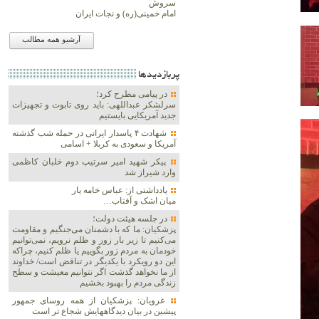
سروش
امام خمینی(ره) و نجات ایران
آرشیو همه مطالب
پربازديدها
در پیامی مطرح کرد؛
سرلشکر عبداللهی: باید روی تابوت و تجهیزات
جدید آمریکایی بایستیم
شهادت ۴ پاسدار ایرانی در حمله شب گذشته
آمریکا و سعودی به کربلا + اسامی
پیکر شهید امیر سرتیپ دوم خلبان کاظمی
وارد شیراز شد
یادداشتی از: عباس خامه یار
میان اشک و آفتاب…
در جلسه هیئت دولت؛
پزشکیان: ما که با دشمنان می‌جنگیم و مقاومت
می‌کنیم تا زیر بار زور و ظلم نرویم، نمی‌توانیم
خودمان به مردم زور بگوییم یا ظلم کنیم، چراکه
این دو رویکرد با یکدیگر در تناقض است/ خداوند
از ما نخواهد گذشت اگر نتوانیم معیشت و سطح
زندگی مردم را بهبود بخشیم
غرویان: پزشکیان از همه روسای جمهور
پیشین در بیان دیدگاههایش شجاع تر است