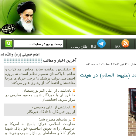
کانال اطلاع رسانی
RSS
امام خمینی (ره) والله اسلام تمامش سیاست است؛ ***** امام شهید: به گفتار امام و کردار امام اهتمام بورزید ***** امام خمینی(ره): ان شاء الله ما اندوه دلمان را در وقت مناسب با انتقام از امریکا و آل سعود برطرف خواهیم ساخت و داغ و حسرت حلاوت این
آخرين اخبار و مطالب
1 ساعت 03:00:02
حقیقت‌پور نماینده سابق مجلس: مذاکرات و
تفاهم با پاکستان تصمیم نظام است، نه پروژه
 (علیهما السلام) در هیئت
اختصاصی دولت پزشکیان/ برخی جریان‌ها هرجا
منافعشان اقتضا کند از رهبری عبور می‌کنند
یادداشتی از: علی اکبر پورسلطان
خاطره ای با خبرنگار شهید محمود صارمی در
مزار شریف افغانستان
یادداشتی از: علی محبوبی -
از روز خبرنگار، تا دادگاه خبرنگار
در بیانیه‌ای مطرح شد؛
مقاومت اسلامی عراق: پاسخ به آمریکا و
عربستان را به تعویق انداختیم/ خون پاک شهدا
هرگز کالا و معامله‌ای در بازار سهم‌خواهی‌ها و