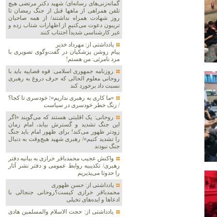
گمانه‌زنی‌های رسانه‌ای/ شهید دکتر مرتضی هیچ
تلفن همراهی از ماهها قبل از جنگ رمضان تا
روز شهادت همراه نداشتند/ از همه صاحبان
تریبون دعوت می‌کنیم از اظهارات شتاب زده و
غیر کارشناسی شدیداً اجتناب کنند
یادداشتی از: مهرداد خدیر
پیام روشن پزشکیان در گفت‌و‌گوی تصویری با
مرد نامرئی: من هستم!
روزنامه جمهوری اسلامی: قوه قضاییه باید با
روحانی معلوم الحالی که حرف دروغ به رهبری
نسبت داد برخورد کند
«ما کاری به رهبری نداریم»؛ خودسری تا کجا؟
/ زنگ خطر خودسری در سیاست
روحانی: یک اقلیتی هستند که می‌گویند «اگر
این جنگ تشدید و گسترش بیابد، امام زمان
زودتر ظهور می‌کند! برای ظهور امام باید جنگ
را تشدید کنیم»/ رهبری شهید هیچ‌وقت به دنبال
جنگ نبودند
واکنش عجیب محمدباقر خرازی به بیانیه دفتر
رهبری/ تکذیبیه روابط عمومی و دفتر نشر آثار
را حدوثا می‌پذیریم
یادداشتی از: حسن ظهوری
محمدباقر خرازی کیست؟روحانی جنجالی با
ادعاها و ایده‌های تخیلی
یادداشتی از: حجت الاسلام والمسلمین هادی