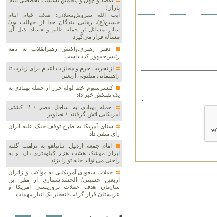
یکصد و چهل و پنجمین نشست تخصصی بنیاد
باران؛
آیت الله سروش‌محلاتی: هدف قیام امام
حسین(ع)، رهایی بندگان خدا از جهالت بود/
سایر مسائل از جمله ظلم و فساد، ذیل آن
مسأله قرار می‌گیرد
دفتر رهبری:واکنش رهبرانقلاب به نامه
رئیس‌جمهور کذب است
از تخریب حرم و مجازات اعدام برای زیارت تا
راهپیمایی میلیونی اربعین
کنسرسیوم خط لوله خزر از حمله پهپادی به
یک نفتکش خبر داد
حمله پهپادی به ساحل مصر / 2 کشتی
آمریکایی آتش گرفتند + تصاویر
سنای آمریکا به طرح توقف جنگ علیه ایران
رای منفی داد
امام جمعه اردبیل: نتانیاهو به ترامپ گفته
ایران موشک هشت هزار کیلومتری دارد و به
راحتی می تواند خانه تو را بزند
حملات سعودی-آمریکایی به مواکب و زائران
اربعین حسینی/ الحشد:شماری از مقر این
سازمان هدف حملات تروریستی آمریکا و
عربستان قرار گرفت/انفجار یک انبار مهمات