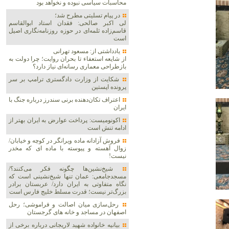
محاسبات سیاسی نبوده و نخواهد بود
در پیام تسلیتی مطرح شد؛
لی اکبر صالحی: فقدان استاد ابوالقاسم
قاسم‌زاده ثلمه‌ای در حوزه روزنامه‌نگاری اصیل
است
یادداشتی از: مسعود تهرانی
از شایعه استعفاء تا بحران روایت؛ چرا دولت به
بازطراحی معماری رسانه‌ای نیاز دارد؟
شکایت از وزارت دادگستری ترامپ بر سر
پرونده اپستین
اعتراف تکان‌دهنده برنی سندرز درباره جنگ با
ایران
اکونومیست: پرداخت عوارض به ایران بهتر از
ادامه تنش است
فروش آزادانه ماده ویرانگر در کوچه و خیابان/
زوال آهسته و پیوسته با ماده ای که مخدر
نیست!
شیخ‌نشین‌ها چگونه فکر می‌کنند؟/
مسجدجامعی: عمان تنها شیخ‌نشینی است که
نگاه متفاوتی به ایران دارد/ عربستان برادر
بزرگ‌تر نیست؛ قدرت مسلط خلیج فارس است
رحل‌سازی میان اصالت و فراموشی؛ رحل
اصفهان در مساجد و خانه های گرجستان
بیانیه خانواده شهید لاریجانی درباره برخی از