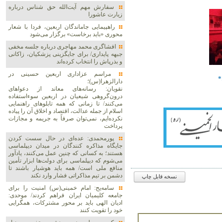
سفارش مهم آیت‌الله حق شناس درباره
زیارت عاشورا
راهپیمایی جاماندگان اربعین، فردا با شعار
محوری «باید برخاست» برگزار می‌شود
افشاگری محمد مهاجری درباره جلسه مخفی
جبهه پایداری/ برای جایگزینی پزشکیان، زاکانی
و بذرپاش را انتخاب کرده‌اند
مراسم عزاداری اربعین حسینی در
*
دارالزهرا(س)؛
نقویان: رسانه‌های معاند از دعواهای
درون‌گروهی شیعیان در اربعین سوءاستفاده
می‌کنند/ تا زمانی که همه تابلوهای راهنمایی
اسلام از جمله عدالت، اقتصاد و اخلاق آن را پیاده
نکرده‌ایم، نمی‌توان صرفاً به جریمه و مجازات
پرداخت
پورمحمدی: عده‌ای در حال سست کردن
جایگاه مذاکره کنندگان در میدان دیپلماسی
هستند؛ به کسانی که چنین عمل می‌کنند، یادآور
می‌شوم که دیپلماسی برای دولت‌ها ابزار تأمین
منافع ملی است/ همه باید هوشیار باشند تا
دشمن بر تیم مذاکراتی فشار وارد نکند
نسخه قابل چاپ
سامه‌یح: امام خمینی(س) امنیت را برای
جامعه کلیمیان ایران فراهم کردند/ موحدی:
ادیان الهی باید بر محور مشترکات، همگرایی
خود را تقویت کنند