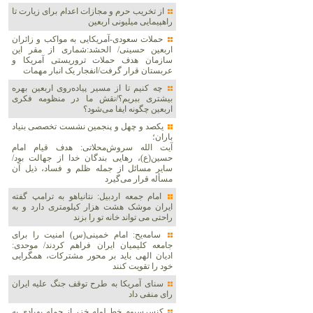
از تخریب حرم و مجازات اعدام برای زیارت تا
راهپیمایی میلیونی اربعین
حملات سعودی-آمریکایی به مواکب و زائران
اربعین حسینی/ الحشد:شماری از مقر این
سازمان هدف حملات تروریستی آمریکا و
عربستان قرار گرفت/انفجار یک انبار مهمات
چه کنیم تا از مسیر پیاده‌روی اربعین بهره
بیشتری ببریم؟/نقش ما در منظومه فکری
اربعین چگونه ایفا می‌شود؟
یکصد و چهل و پنجمین نشست تخصصی بنیاد
باران؛
آیت الله سروش‌محلاتی: هدف قیام امام
حسین(ع)، رهایی بندگان خدا از جهالت بود/
سایر مسائل از جمله ظلم و فساد، ذیل آن
مسأله قرار می‌گیرد
امام جمعه اردبیل: نتانیاهو به ترامپ گفته
ایران موشک هشت هزار کیلومتری دارد و به
راحتی می تواند خانه تو را بزند
سامه‌یح: امام خمینی(س) امنیت را برای
جامعه کلیمیان ایران فراهم کردند/ موحدی:
ادیان الهی باید بر محور مشترکات، همگرایی
خود را تقویت کنند
سنای آمریکا به طرح توقف جنگ علیه ایران
رای منفی داد
کنسرسیوم خط لوله خزر از حمله پهپادی به