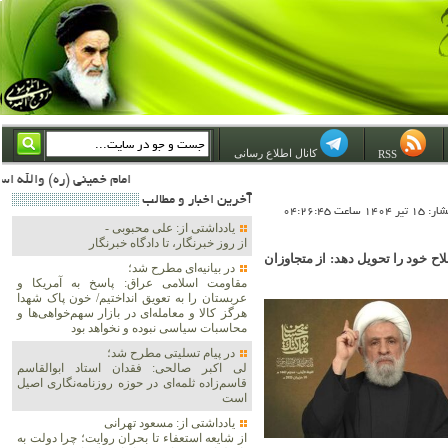
کانال اطلاع رسانی
RSS
امام خمینی (ره) والله اسلام تمامش سیاست است؛ ***** امام شهید: به گفتار امام و کردار امام اهتمام بورزید ***** امام خمینی(ره): ان شاء الله ما اندوه دلمان را در وقت مناسب با انتقام از امریکا و آل سعود برطرف خواهیم ساخت و داغ و حسرت حلاوت این جن
آخرين اخبار و مطالب
1 ساعت 04:26:45
یادداشتی از: علی محبوبی -
از روز خبرنگار، تا دادگاه خبرنگار
ح خود را تحویل دهد: از متجاوزان
در بیانیه‌ای مطرح شد؛
مقاومت اسلامی عراق: پاسخ به آمریکا و
عربستان را به تعویق انداختیم/ خون پاک شهدا
هرگز کالا و معامله‌ای در بازار سهم‌خواهی‌ها و
محاسبات سیاسی نبوده و نخواهد بود
در پیام تسلیتی مطرح شد؛
لی اکبر صالحی: فقدان استاد ابوالقاسم
قاسم‌زاده ثلمه‌ای در حوزه روزنامه‌نگاری اصیل
است
یادداشتی از: مسعود تهرانی
از شایعه استعفاء تا بحران روایت؛ چرا دولت به