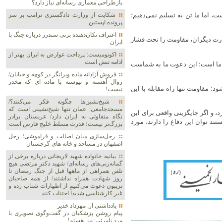
بازطراحی معماری رسانه‌ای نیاز دارد؟
، اما ما تن به تسلیم نمی‌دهیم؛
شکایت از وزارت دادگستری ترامپ بر سر
پرونده اپستین
اعتراف تکان‌دهنده برنی سندرز درباره جنگ با
 قدرت دیگران، مقاومت را تحت فشار
ایران
اکونومیست: پرداخت عوارض به ایران بهتر از
ادامه تنش است
 ما است؛ این دعوت ما به شماست
فروش آزادانه ماده ویرانگر در کوچه و خیابان/
زوال آهسته و پیوسته با ماده ای که مخدر
د؛ مقاومت تنها راه مقابله با این
نیست!
شیخ‌نشین‌ها چگونه فکر می‌کنند؟/
مسجدجامعی: عمان تنها شیخ‌نشینی است که
د، و اگر جایگزینی واقعی برای این
نگاه متفاوتی به ایران دارد/ عربستان برادر
تند توان این دفاع را دارند، مورد
بزرگ‌تر نیست؛ قدرت مسلط خلیج فارس است
رحل‌سازی میان اصالت و فراموشی؛ رحل
اصفهان در مساجد و خانه های گرجستان
بیانیه خانواده شهید لاریجانی درباره برخی از
گمانه‌زنی‌های رسانه‌ای/ شهید دکتر مرتضی هیچ
تلفن همراهی از ماهها قبل از جنگ رمضان تا
روز شهادت همراه نداشتند/ از همه صاحبان
تریبون دعوت می‌کنیم از اظهارات شتاب زده و
غیر کارشناسی شدیداً اجتناب کنند
یادداشتی از: مهرداد خدیر
پیام روشن پزشکیان در گفت‌و‌گوی تصویری با
مرد نامرئی: من هستم!