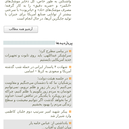
واشنگتن به طور خاص، کل ذخایر موشک‌های
«اتکمز» و «ضربه دقیق» را به کار گرفته/
مصرف موشک‌های «تاد» و «پاتریوت» با سرعتی
بیشتر از توانایی صنایع آمریکا برای جبران یا
تولید جایگزین آن‌ها، در حال انجام است
آرشیو همه مطالب
پربازديدها
در پیامی مطرح کرد؛
سرلشکر عبداللهی: باید روی تابوت و تجهیزات
جدید آمریکایی بایستیم
شهادت ۴ پاسدار ایرانی در حمله شب گذشته
آمریکا و سعودی به کربلا + اسامی
در جلسه هیئت دولت؛
پزشکیان: ما که با دشمنان می‌جنگیم و مقاومت
می‌کنیم تا زیر بار زور و ظلم نرویم، نمی‌توانیم
خودمان به مردم زور بگوییم یا ظلم کنیم، چراکه
این دو رویکرد با یکدیگر در تناقض است/ خداوند
از ما نخواهد گذشت اگر نتوانیم معیشت و سطح
زندگی مردم را بهبود بخشیم
پیکر شهید امیر سرتیپ دوم خلبان کاظمی
وارد شیراز شد
یادداشتی از: عباس خامه یار
میان اشک و آفتاب…