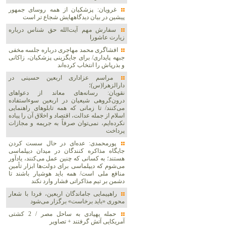
غرویان: پزشکیان از همه روسای جمهور
پیشین در بیان دیدگاههایش شجاع تر است
سفارش مهم آیت‌الله حق شناس درباره
زیارت عاشورا
افشاگری محمد مهاجری درباره جلسه مخفی
جبهه پایداری/ برای جایگزینی پزشکیان، زاکانی
و بذرپاش را انتخاب کرده‌اند
مراسم عزاداری اربعین حسینی در
دارالزهرا(س)؛
نقویان: رسانه‌های معاند از دعواهای
درون‌گروهی شیعیان در اربعین سوءاستفاده
می‌کنند/ تا زمانی که همه تابلوهای راهنمایی
اسلام از جمله عدالت، اقتصاد و اخلاق آن را پیاده
نکرده‌ایم، نمی‌توان صرفاً به جریمه و مجازات
پرداخت
پورمحمدی: عده‌ای در حال سست کردن
جایگاه مذاکره کنندگان در میدان دیپلماسی
هستند؛ به کسانی که چنین عمل می‌کنند، یادآور
می‌شوم که دیپلماسی برای دولت‌ها ابزار تأمین
منافع ملی است/ همه باید هوشیار باشند تا
دشمن بر تیم مذاکراتی فشار وارد نکند
راهپیمایی جاماندگان اربعین، فردا با شعار
محوری «باید برخاست» برگزار می‌شود
حمله پهپادی به ساحل مصر / 2 کشتی
آمریکایی آتش گرفتند + تصاویر