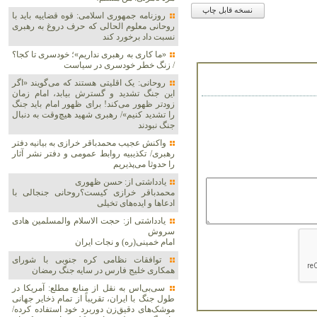
نسخه قابل چاپ
روزنامه جمهوری اسلامی: قوه قضاییه باید با
روحانی معلوم الحالی که حرف دروغ به رهبری
نسبت داد برخورد کند
«ما کاری به رهبری نداریم»؛ خودسری تا کجا؟
/ زنگ خطر خودسری در سیاست
روحانی: یک اقلیتی هستند که می‌گویند «اگر
این جنگ تشدید و گسترش بیابد، امام زمان
زودتر ظهور می‌کند! برای ظهور امام باید جنگ
را تشدید کنیم»/ رهبری شهید هیچ‌وقت به دنبال
جنگ نبودند
واکنش عجیب محمدباقر خرازی به بیانیه دفتر
رهبری/ تکذیبیه روابط عمومی و دفتر نشر آثار
را حدوثا می‌پذیریم
یادداشتی از: حسن ظهوری
محمدباقر خرازی کیست؟روحانی جنجالی با
ادعاها و ایده‌های تخیلی
یادداشتی از: حجت الاسلام والمسلمین هادی
سروش
امام خمینی(ره) و نجات ایران
توافقات نظامی کره جنوبی با شورای
همکاری خلیج فارس در سایه جنگ رمضان
سی‌بی‌اس به نقل از منابع مطلع: آمریکا در
طول جنگ با ایران، تقریباً از تمام ذخایر جهانی
موشک‌های دقیق‌زن دوربرد خود استفاده کرده/