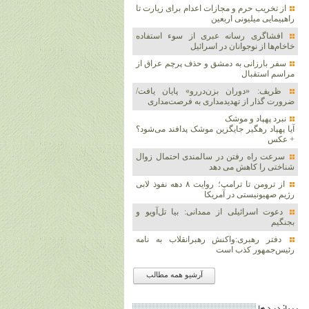
از تخریب حرم و مجازات اعدام برای زیارت تا
راهپیمایی میلیونی اربعین
افشاگری رسانه عبری از سوء استفاده
خاخام‌ها از نوجوانان در اسرائیل
سفر بارزانی به دمشق و حذف پرچم عراق از
مراسم استقبال
ظریف: «دوران بزن‌دررو» پایان یافت/
ضرورت گذار از تهدیدمداری به فرصت‌مداری
نبرد پهپاد و موشک‌
آیا پهپاد رهگیر جایگزین موشک‌ پدافند می‌شود؟
+ عکس
سرعت راه رفتن در سالمندی احتمال زوال
شناختی را کاهش می دهد
از ترومن تا ترامپ؛ روایت ۸ دهه نفوذ لابی
رژیم صهیونیستی در آمریکا
دعوت اسرائیلی از ممدانی: بیا تل‌آویو و
بجنگیم
دفتر رهبری:واکنش رهبرانقلاب به نامه
رئیس‌جمهور کذب است
آرشیو همه مطالب