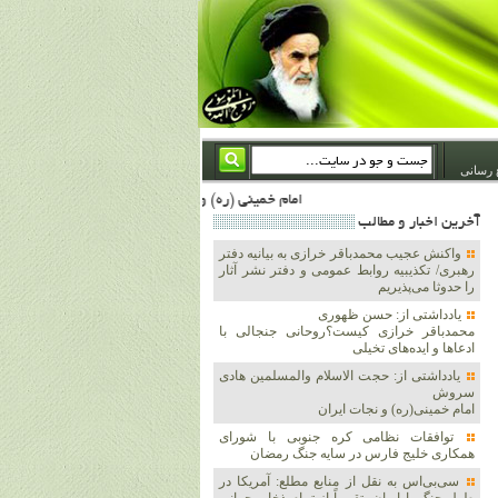
 رسانی
امام خمینی (ره) والله اسلام تمامش سیاست است؛ ***** امام شهید: به گفتار امام و کردار امام اهتمام بورزید ***** امام خمینی(ره): ان شاء الله ما اندوه دلمان را در وقت مناسب با انتقام از امریکا و آل سعود برطرف خواهیم ساخت و داغ و حسرت حلاوت این جنایت بزرگ را بر دلشان خواهیم نهاد 1367/4/29 ***** امام خمینی(رحمة الله علیه) : حکومت آل سعود، این وهابیهای پست بیخبر از خدا بسان خنجرند که همیشه از پشت در قلب مسلمانان فرو رفته‌اند 1366/5/12***** امام خمینی (ره) شهادت در راه خدا مسئله ای نیست 
آخرين اخبار و مطالب
واکنش عجیب محمدباقر خرازی به بیانیه دفتر
رهبری/ تکذیبیه روابط عمومی و دفتر نشر آثار
را حدوثا می‌پذیریم
یادداشتی از: حسن ظهوری
محمدباقر خرازی کیست؟روحانی جنجالی با
ادعاها و ایده‌های تخیلی
یادداشتی از: حجت الاسلام والمسلمین هادی
سروش
امام خمینی(ره) و نجات ایران
توافقات نظامی کره جنوبی با شورای
همکاری خلیج فارس در سایه جنگ رمضان
سی‌بی‌اس به نقل از منابع مطلع: آمریکا در