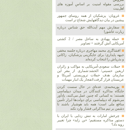
بررسی مقوله امنیت بر اساسِ آموزه های
اهل‌بیت
غرویان: پزشکیان از همه روسای جمهور
پیشین در بیان دیدگاههایش شجاع تر است
سفارش مهم آیت‌الله حق شناس درباره
زیارت عاشورا
حمله پهپادی به ساحل مصر / 2 کشتی
آمریکایی آتش گرفتند + تصاویر
افشاگری محمد مهاجری درباره جلسه مخفی
جبهه پایداری/ برای جایگزینی پزشکیان، زاکانی
و بذرپاش را انتخاب کرده‌اند
حملات سعودی-آمریکایی به مواکب و زائران
اربعین حسینی/ الحشد:شماری از مقر این
سازمان هدف حملات تروریستی آمریکا و
عربستان قرار گرفت/انفجار یک انبار مهمات
پورمحمدی: عده‌ای در حال سست کردن
جایگاه مذاکره کنندگان در میدان دیپلماسی
هستند؛ به کسانی که چنین عمل می‌کنند، یادآور
می‌شوم که دیپلماسی برای دولت‌ها ابزار تأمین
منافع ملی است/ همه باید هوشیار باشند تا
دشمن بر تیم مذاکراتی فشار وارد نکند
چرخش امارات به تنش زدایی با ایران با
دستور مذاکره مستقیم؛ «بن زاید» چرا تغییر
رویه داد؟