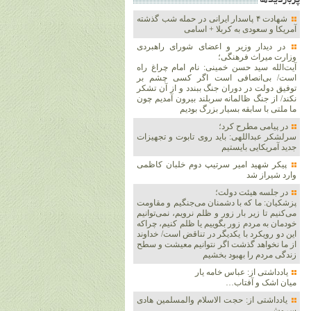
پربازديدها
شهادت ۴ پاسدار ایرانی در حمله شب گذشته
آمریکا و سعودی به کربلا + اسامی
در دیدار وزیر و اعضای شورای راهبردی
وزارت‌ میراث فرهنگی؛
آیت‌الله سید حسن خمینی: نام امام چراغ راه
است/ بی‌انصافی است‌ اگر کسی چشم بر
توفیق دولت‌ در دوران جنگ ببندد و از آن تشکر
نکند/ از جنگ ظالمانه سربلند بیرون آمدیم چون
ما ملتی با سابقه بسیار بزرگ بودیم
در پیامی مطرح کرد؛
سرلشکر عبداللهی: باید روی تابوت و تجهیزات
جدید آمریکایی بایستیم
پیکر شهید امیر سرتیپ دوم خلبان کاظمی
وارد شیراز شد
در جلسه هیئت دولت؛
پزشکیان: ما که با دشمنان می‌جنگیم و مقاومت
می‌کنیم تا زیر بار زور و ظلم نرویم، نمی‌توانیم
خودمان به مردم زور بگوییم یا ظلم کنیم، چراکه
این دو رویکرد با یکدیگر در تناقض است/ خداوند
از ما نخواهد گذشت اگر نتوانیم معیشت و سطح
زندگی مردم را بهبود بخشیم
یادداشتی از: عباس خامه یار
میان اشک و آفتاب…
یادداشتی از: حجت الاسلام والمسلمین هادی
سروش