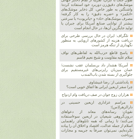
طول جنگ با ایران، تقریباً از تمام ذخایر جهانی
موشک‌های دقیق‌زن دوربرد خود استفاده کرده/
واشنگتن به طور خاص، کل ذخایر موشک‌های
«اتکمز» و «ضربه دقیق» را به کار گرفته/
مصرف موشک‌های «تاد» و «پاتریوت» با سرعتی
بیشتر از توانایی صنایع آمریکا برای جبران یا
تولید جایگزین آن‌ها، در حال انجام است
تلگراف: ایران در حال بررسی طرحی برای
دریافت هزینه از کشورهای اروپایی به منظور
نگهداری از تنگه هرمز است
پاسخ قاطع حزب‌الله به لفاظی‌های نواف
سلام علیه مقاومت و شیخ نعیم قاسم
آمریکا هشدار داد بن‌سلمان عقب نشست/
عمان میزبان رایزنی‌های غیرمستقیم برای
جلوگیری از بسته شدن باب‌المندب
یادداشتی از: رضا غبیشاوی
چرا سفر اربعین ایرانی ها اتفاق خوبی است؟
هزاران زوج‌ جوان در صف دریافت وام ازدواج
مراسم عزاداری اربعین حسینی در
دارالزهرا(س)؛
نقویان: رسانه‌های معاند از دعواهای
درون‌گروهی شیعیان در اربعین سوءاستفاده
می‌کنند/ تا زمانی که همه تابلوهای راهنمایی
اسلام از جمله عدالت، اقتصاد و اخلاق آن را پیاده
نکرده‌ایم، نمی‌توان صرفاً به جریمه و مجازات
پرداخت