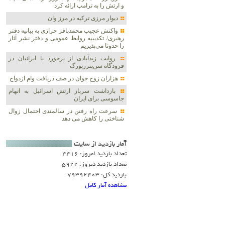
و ارتش را به ترامپ ارائه کرد
دیوار مرزی ترکیه در مرز وان
واکنش عجیب محمدباقر خرازی به بیانیه دفتر
رهبری/ تکذیبیه روابط عمومی و دفتر نشر آثار
را حدوثا می‌پذیریم
روایت زیدآبادی از برخورد با ایرانیان در
فرودگاه سن‌پترزبورگ
هزاران زوج‌ جوان در صف دریافت وام ازدواج
بازداشت سرباز ارتش اسرائیل به اتهام
جاسوسی برای ایران
سرعت راه رفتن در سالمندی احتمال زوال
شناختی را کاهش می دهد
آمار بازديد از سايت
تعداد بازدید امروز: 4416
تعداد بازدید دیروز: 5922
بازدید کل: 79392403
مشاهده آمار کامل