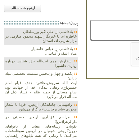
آرشیو همه مطالب
پربازديدها
یادداشتی از: علی اکبر پورسلطان
خاطره ای با خبرنگار شهید محمود صارمی در
مزار شریف افغانستان
یادداشتی از: عباس خامه یار
میان اشک و آفتاب…
سفارش مهم آیت‌الله حق شناس درباره
زیارت عاشورا
یکصد و چهل و پنجمین نشست تخصصی بنیاد
باران؛
آیت الله سروش‌محلاتی: هدف قیام امام
حسین(ع)، رهایی بندگان خدا از جهالت بود/
سایر مسائل از جمله ظلم و فساد، ذیل آن
مسأله قرار می‌گیرد
راهپیمایی جاماندگان اربعین، فردا با شعار
محوری «باید برخاست» برگزار می‌شود
مراسم عزاداری اربعین حسینی در
دارالزهرا(س)؛
نقویان: رسانه‌های معاند از دعواهای
درون‌گروهی شیعیان در اربعین سوءاستفاده
می‌کنند/ تا زمانی که همه تابلوهای راهنمایی