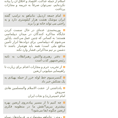
اسلام از جمله عدالت، اقتصاد و اخلاق آن را پیاده
نکرده‌ایم، نمی‌توان صرفاً به جریمه و مجازات
پرداخت
امام جمعه اردبیل: نتانیاهو به ترامپ گفته
ایران موشک هشت هزار کیلومتری دارد و به
راحتی می تواند خانه تو را بزند
پورمحمدی: عده‌ای در حال سست کردن
جایگاه مذاکره کنندگان در میدان دیپلماسی
هستند؛ به کسانی که چنین عمل می‌کنند، یادآور
می‌شوم که دیپلماسی برای دولت‌ها ابزار تأمین
منافع ملی است/ همه باید هوشیار باشند تا
دشمن بر تیم مذاکراتی فشار وارد نکند
دفتر رهبری:واکنش رهبرانقلاب به نامه
رئیس‌جمهور کذب است
از تخریب حرم و مجازات اعدام برای زیارت تا
راهپیمایی میلیونی اربعین
کنسرسیوم خط لوله خزر از حمله پهپادی به
یک نفتکش خبر داد
یادداشتی از: حجت الاسلام والمسلمین هادی
سروش
امام خمینی(ره) و نجات ایران
چه کنیم تا از مسیر پیاده‌روی اربعین بهره
بیشتری ببریم؟/نقش ما در منظومه فکری
اربعین چگونه ایفا می‌شود؟
رویترز: نتانیاهو پیشنهاد ترور فرماندهان سپاه