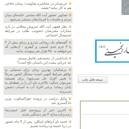
عربستان در محاصره مقاومت؛ پیمان دفاعی
هم به کار نیامد+نقشه
تصاویر حضور آیت الله مجتبی خامنه‌ای میان
مردم و جلسات با فرماندهان منتشر می‌شود
نظر فقهی آیت الله سروش محلاتی در باره
مجازات معترضان خشونت طلب در شرایط
استیصال اجتماعی
گفته‌های یک روحانی تندرو و ردپای بیش از ۳
یا ۴ جرم جدی امنیتی و کیفری / آن‌هایی که
می‌خواهند به ۲۵۰ هزار نفر بپیوندند بدانند
یادداشتی از: محمدتقی فاضل میبدی
چه جریانی پشت این داستان تلخ است؟
پزشکیان‌: بهترین زمان برای دستیابی به
توافق شرایط کنونی است/ مشکل کشور صرفاً
با تغییر افراد حل نمی‌شود/ برای همیشه
نسخه قابل چاپ
نمی‌توان جنگید؛ بالاخره باید آن را در نقطه‌ای به
پایان رساند/ برخی افراد آب به آسیاب دشمن
می‌ریزند
وکیل ترامپ در پرونده حق‌السکوت، وزیر
دادگستری شد
آخرین خبر از پرونده‌ی قتل حمیدرضا
رجب‌زاده مداح: ۴ نفر دستگیر شدند
خدمه ناو آبراهام لینکلن: پس از 8 ماه حضور
در دریا خسته و درمانده‌ شدیم