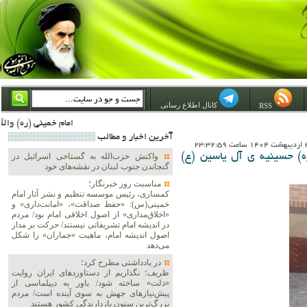
کانال اطلاع رسانی
RSS
امام خمینی (ره) والله اسلام تمامش سیاست است؛ ***** امام شهید: به گفتار امام و کردار امام اهتمام بورزید ***** امام خمینی(ره): ان شاء الله ما اندوه دلمان را در وقت مناسب با انتقام از امریکا و آل سعود برطرف خواهیم
آخرين اخبار و مطالب
ه) حسینیه ی آل یاسین (ع)
واکنش حزب‌الله به گستاخی اسرائیل در
گنجاندن جنوب لبنان در نقشه‌های خود
مناسبت روز خبرنگار؛
کمساری، رئیس موسسه تنظیم و نشر آثار امام
خمینی(س): «حفظ صداقت»، «امانت‌داری» و
«اخلاق‌مداری» از اصول اخلاقی امام بود/ مردم
در اندیشه امام تشریفاتی نیستند/ حرکت بر مدار
اصول اندیشه امام، ماهیت «جماران» را شکل
می‌دهد
در یادداشتی مطرح کرد؛
ظریف؛ نگذاریم از دستاوردهای ایران روایت
«ذلت» ساخته شود/ باور به دیپلماسی از
پیش‌نیازهای جهش به سوی آینده است/ مردم
بزرگ‌ترین ستون بازدارندگی کشور هستند