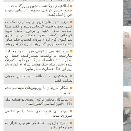
اطلاعیه ی درگذشت، تشییع و بزرگداشت
صدیق دیرین کربلایی محمود باغستانی دعوت
حق را لبیک گفت
فرزند شهید علی لاریجانی: بعد از رد صلاحیت
کسی خدمت شهید لاریجانی رسید و گفت شما
اطلاعیه‌ تندی بدهید و برخورد کنید، شهید
لاریجانی گفتند: «من مطلقاً چنین کاری
نمی‌کنم»/ آقای اژه‌ای مردانه ایستاد، حکم صادر
شد و دست آنهایی که پرونده‌سازی کردند رو شد
محمد اشرفی اصفهانی، فرزند شهید محراب:
نمازجمعه می‌توانست تضمین‌کننده حفظ این
نظام باشد/ متأسفانه جایگاه روحانیت کم‌رنگ
شده است/ تمام جنگ هشت ساله به اندازه یک
روز این جنگ خسارت به بار نیاورد
پزشکیان به آیت‌الله سید حسن خمینی
تسلیت گفت
شکار سرطان با ویروس‌های مهندسی‌شده
ایرانی
نمایندگان مجلس ترکیه: امضای توافقنامه مکه
خلاف قانون اساسی کشور است
دیپلماسی نتیجه‌ نمی دهد؛ پاسخ نظامی
ضروری است
پاسخ چارچوب هماهنگی شیعیان عراق به
طرح خلع سلاح