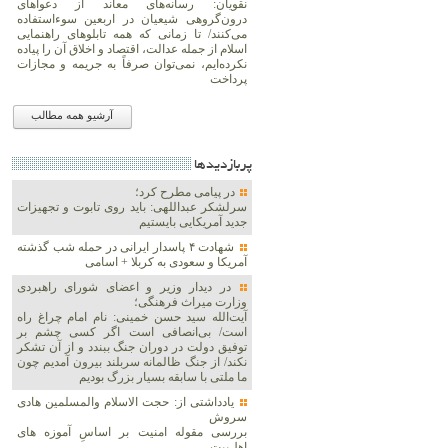
نقویان: رسانه‌های معاند از دعواهای
درون‌گروهی شیعیان در اربعین سوءاستفاده
می‌کنند/ تا زمانی که همه تابلوهای راهنمایی
اسلام از جمله عدالت، اقتصاد و اخلاق آن را پیاده
نکرده‌ایم، نمی‌توان صرفاً به جریمه و مجازات
پرداخت
آرشیو همه مطالب
پربازديدها
در پیامی مطرح کرد؛
سرلشکر عبداللهی: باید روی تابوت و تجهیزات
جدید آمریکایی بایستیم
شهادت ۴ پاسدار ایرانی در حمله شب گذشته
آمریکا و سعودی به کربلا + اسامی
در دیدار وزیر و اعضای شورای راهبردی
وزارت‌ میراث فرهنگی؛
آیت‌الله سید حسن خمینی: نام امام چراغ راه
است/ بی‌انصافی است‌ اگر کسی چشم بر
توفیق دولت‌ در دوران جنگ ببندد و از آن تشکر
نکند/ از جنگ ظالمانه سربلند بیرون آمدیم چون
ما ملتی با سابقه بسیار بزرگ بودیم
یادداشتی از: حجت الاسلام والمسلمین هادی
سروش
بررسی مقوله امنیت بر اساسِ آموزه های
اهل‌بیت