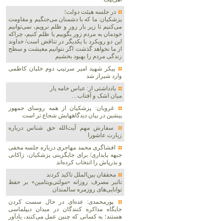
در جلسه هیئت دولت؛
پزشکیان: ما که با دشمنان می‌جنگیم و مقاومت
می‌کنیم تا زیر بار زور و ظلم نرویم، نمی‌توانیم
خودمان به مردم زور بگوییم یا ظلم کنیم، چراکه
این دو رویکرد با یکدیگر در تناقض است/ خداوند
از ما نخواهد گذشت اگر نتوانیم معیشت و سطح
زندگی مردم را بهبود بخشیم
پیکر شهید امیر سرتیپ دوم خلبان کاظمی
وارد شیراز شد
یادداشتی از: عباس خامه یار
میان اشک و آفتاب…
غرویان: پزشکیان از همه روسای جمهور
پیشین در بیان دیدگاههایش شجاع تر است
سفارش مهم آیت‌الله حق شناس درباره
زیارت عاشورا
افشاگری محمد مهاجری درباره جلسه مخفی
جبهه پایداری/ برای جایگزینی پزشکیان، زاکانی
و بذرپاش را انتخاب کرده‌اند
محققان بین‌الملل تاکید کردند
تاثیر مصرف روزانه «مولتی‌ویتامین» بر حفظ
توانایی‌های روزمره سالمندان
پورمحمدی: عده‌ای در حال سست کردن
جایگاه مذاکره کنندگان در میدان دیپلماسی
هستند؛ به کسانی که چنین عمل می‌کنند، یادآور