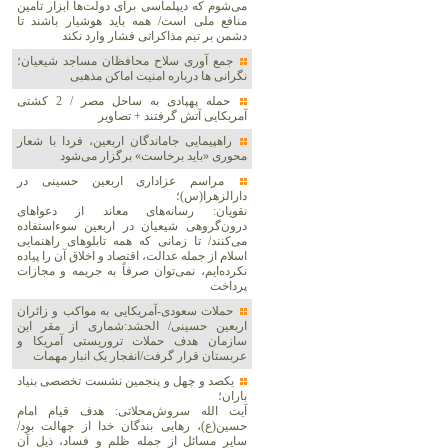
می‌شوم که دیپلماسی برای دولت‌ها ابزار تأمین
منافع ملی است/ همه باید هوشیار باشند تا
دشمن بر تیم مذاکراتی فشار وارد نکند
جمع آوری سلاح محافظان مساجد شیعیان؛
نگرانی ها درباره امنیت اماکن مذهبی
حمله پهپادی به ساحل مصر / 2 کشتی
آمریکایی آتش گرفتند + تصاویر
راهپیمایی جاماندگان اربعین، فردا با شعار
محوری «باید برخاست» برگزار می‌شود
مراسم عزاداری اربعین حسینی در
دارالزهرا(س)؛
نقویان: رسانه‌های معاند از دعواهای
درون‌گروهی شیعیان در اربعین سوءاستفاده
می‌کنند/ تا زمانی که همه تابلوهای راهنمایی
اسلام از جمله عدالت، اقتصاد و اخلاق آن را پیاده
نکرده‌ایم، نمی‌توان صرفاً به جریمه و مجازات
پرداخت
حملات سعودی-آمریکایی به مواکب و زائران
اربعین حسینی/ الحشد:شماری از مقر این
سازمان هدف حملات تروریستی آمریکا و
عربستان قرار گرفت/انفجار یک انبار مهمات
یکصد و چهل و پنجمین نشست تخصصی بنیاد
باران؛
آیت الله سروش‌محلاتی: هدف قیام امام
حسین(ع)، رهایی بندگان خدا از جهالت بود/
سایر مسائل از جمله ظلم و فساد، ذیل آن