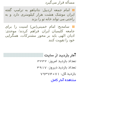
مسأله قرار می‌گیرد
امام جمعه اردبیل: نتانیاهو به ترامپ گفته
ایران موشک هشت هزار کیلومتری دارد و به
راحتی می تواند خانه تو را بزند
سامه‌یح: امام خمینی(س) امنیت را برای
جامعه کلیمیان ایران فراهم کردند/ موحدی:
ادیان الهی باید بر محور مشترکات، همگرایی
خود را تقویت کنند
آمار بازديد از سايت
تعداد بازدید امروز: 3232
تعداد بازدید دیروز: 3917
بازدید کل: 79374071
مشاهده آمار کامل