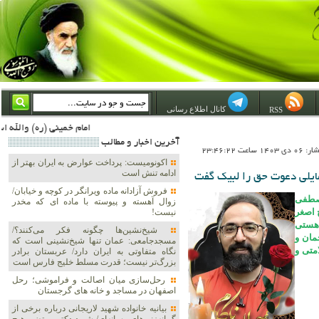
کانال اطلاع رسانی
RSS
امام خمینی (ره) والله اسلام تمامش سیاست است؛ ***** امام شهید: به گفتار امام و کردار امام اهتمام بورزید ***** امام خمینی(ره): ان شاء الله ما اندوه دلمان را در وقت مناسب با انتقام از امریکا و آل سعود برطرف خواهیم ساخت و داغ و حسرت حلاوت این 
آخرين اخبار و مطالب
 ساعت 23:46:22
اکونومیست: پرداخت عوارض به ایران بهتر از
ادامه تنش است
مایلی دعوت حق را لبیک گفت
فروش آزادانه ماده ویرانگر در کوچه و خیابان/
صطفی
زوال آهسته و پیوسته با ماده ای که مخدر
 اصغر
نیست!
 هستی
شیخ‌نشین‌ها چگونه فکر می‌کنند؟/
مان و
مسجدجامعی: عمان تنها شیخ‌نشینی است که
متی و
نگاه متفاوتی به ایران دارد/ عربستان برادر
بزرگ‌تر نیست؛ قدرت مسلط خلیج فارس است
رحل‌سازی میان اصالت و فراموشی؛ رحل
اصفهان در مساجد و خانه های گرجستان
بیانیه خانواده شهید لاریجانی درباره برخی از