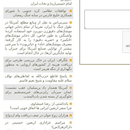
امام خمینی(ره) و نجات ایران
توافقات نظامی کره جنوبی با شورای
همکاری خلیج فارس در سایه جنگ رمضان
سی‌بی‌اس به نقل از منابع مطلع: آمریکا در
طول جنگ با ایران، تقریباً از تمام ذخایر جهانی
موشک‌های دقیق‌زن دوربرد خود استفاده کرده/
واشنگتن به طور خاص، کل ذخایر موشک‌های
«اتکمز» و «ضربه دقیق» را به کار گرفته/
مصرف موشک‌های «تاد» و «پاتریوت» با سرعتی
بیشتر از توانایی صنایع آمریکا برای جبران یا
تولید جایگزین آن‌ها، در حال انجام است
تلگراف: ایران در حال بررسی طرحی برای
دریافت هزینه از کشورهای اروپایی به منظور
نگهداری از تنگه هرمز است
پاسخ قاطع حزب‌الله به لفاظی‌های نواف
سلام علیه مقاومت و شیخ نعیم قاسم
آمریکا هشدار داد بن‌سلمان عقب نشست/
عمان میزبان رایزنی‌های غیرمستقیم برای
جلوگیری از بسته شدن باب‌المندب
یادداشتی از: رضا غبیشاوی
چرا سفر اربعین ایرانی ها اتفاق خوبی است؟
هزاران زوج‌ جوان در صف دریافت وام ازدواج
مراسم عزاداری اربعین حسینی در
دارالزهرا(س)؛