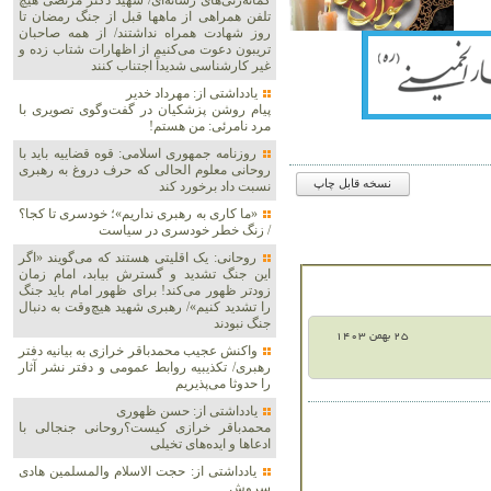
گمانه‌زنی‌های رسانه‌ای/ شهید دکتر مرتضی هیچ
تلفن همراهی از ماهها قبل از جنگ رمضان تا
روز شهادت همراه نداشتند/ از همه صاحبان
تریبون دعوت می‌کنیم از اظهارات شتاب زده و
غیر کارشناسی شدیداً اجتناب کنند
یادداشتی از: مهرداد خدیر
پیام روشن پزشکیان در گفت‌و‌گوی تصویری با
مرد نامرئی: من هستم!
روزنامه جمهوری اسلامی: قوه قضاییه باید با
روحانی معلوم الحالی که حرف دروغ به رهبری
نسخه قابل چاپ
نسبت داد برخورد کند
«ما کاری به رهبری نداریم»؛ خودسری تا کجا؟
/ زنگ خطر خودسری در سیاست
روحانی: یک اقلیتی هستند که می‌گویند «اگر
این جنگ تشدید و گسترش بیابد، امام زمان
زودتر ظهور می‌کند! برای ظهور امام باید جنگ
را تشدید کنیم»/ رهبری شهید هیچ‌وقت به دنبال
جنگ نبودند
25 بهمن 1403
واکنش عجیب محمدباقر خرازی به بیانیه دفتر
رهبری/ تکذیبیه روابط عمومی و دفتر نشر آثار
را حدوثا می‌پذیریم
یادداشتی از: حسن ظهوری
محمدباقر خرازی کیست؟روحانی جنجالی با
ادعاها و ایده‌های تخیلی
یادداشتی از: حجت الاسلام والمسلمین هادی
سروش