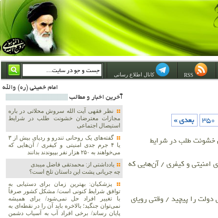
کانال اطلاع رسانی
RSS
امام خمینی (ره) والله اسلام تمامش سیاست است؛ ***** امام شهید: به گفتار امام و کردار امام اهتمام بورزید ***** امام خمینی(ره): ان شاء الله ما اندوه دلمان را در وقت مناسب با انتقام از امریکا و آل سعود برطرف خواهیم ساخت
آخرين اخبار و مطالب
نظر فقهی آیت الله سروش محلاتی در باره
350
بعدی »
مجازات معترضان خشونت طلب در شرایط
استیصال اجتماعی
گفته‌های یک روحانی تندرو و ردپای بیش از ۳
ن خشونت طلب در شرایط
یا ۴ جرم جدی امنیتی و کیفری / آن‌هایی که
می‌خواهند به ۲۵۰ هزار نفر بپیوندند بدانند
 تندرو و ردپای بیش از ۳ یا ۴ جرم جدی امنیتی و کیفری / آن‌هایی که
یادداشتی از: محمدتقی فاضل میبدی
چه جریانی پشت این داستان تلخ است؟
پزشکیان‌: بهترین زمان برای دستیابی به
توافق شرایط کنونی است/ مشکل کشور صرفاً
 دولت را پیچید / وقتی رویای
با تغییر افراد حل نمی‌شود/ برای همیشه
نمی‌توان جنگید؛ بالاخره باید آن را در نقطه‌ای به
پایان رساند/ برخی افراد آب به آسیاب دشمن