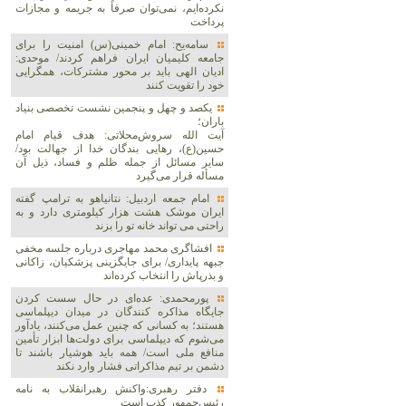
نکرده‌ایم، نمی‌توان صرفاً به جریمه و مجازات
پرداخت
سامه‌یح: امام خمینی(س) امنیت را برای
جامعه کلیمیان ایران فراهم کردند/ موحدی:
ادیان الهی باید بر محور مشترکات، همگرایی
خود را تقویت کنند
یکصد و چهل و پنجمین نشست تخصصی بنیاد
باران؛
آیت الله سروش‌محلاتی: هدف قیام امام
حسین(ع)، رهایی بندگان خدا از جهالت بود/
سایر مسائل از جمله ظلم و فساد، ذیل آن
مسأله قرار می‌گیرد
امام جمعه اردبیل: نتانیاهو به ترامپ گفته
ایران موشک هشت هزار کیلومتری دارد و به
راحتی می تواند خانه تو را بزند
افشاگری محمد مهاجری درباره جلسه مخفی
جبهه پایداری/ برای جایگزینی پزشکیان، زاکانی
و بذرپاش را انتخاب کرده‌اند
پورمحمدی: عده‌ای در حال سست کردن
جایگاه مذاکره کنندگان در میدان دیپلماسی
هستند؛ به کسانی که چنین عمل می‌کنند، یادآور
می‌شوم که دیپلماسی برای دولت‌ها ابزار تأمین
منافع ملی است/ همه باید هوشیار باشند تا
دشمن بر تیم مذاکراتی فشار وارد نکند
دفتر رهبری:واکنش رهبرانقلاب به نامه
رئیس‌جمهور کذب است