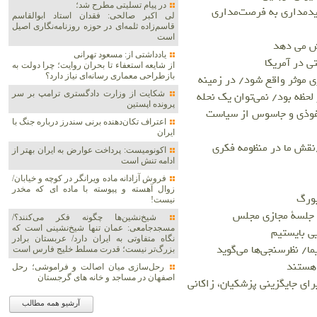
در پیام تسلیتی مطرح شد؛
دیدمداری به فرصت‌مداری
لی اکبر صالحی: فقدان استاد ابوالقاسم
قاسم‌زاده ثلمه‌ای در حوزه روزنامه‌نگاری اصیل
است
ش می دهد
یادداشتی از: مسعود تهرانی
از شایعه استعفاء تا بحران روایت؛ چرا دولت به
بازطراحی معماری رسانه‌ای نیاز دارد؟
ری موثر واقع شود/ در زمینه
لحظه بود/ نمی‌توان یک نحله
شکایت از وزارت دادگستری ترامپ بر سر
پرونده اپستین
نفوذی و جاسوس از سیاست
اعتراف تکان‌دهنده برنی سندرز درباره جنگ با
ایران
/نقش ما در منظومه فکری
اکونومیست: پرداخت عوارض به ایران بهتر از
ادامه تنش است
فروش آزادانه ماده ویرانگر در کوچه و خیابان/
زوال آهسته و پیوسته با ماده ای که مخدر
بورگ
نیست!
اپ جلسۀ مجازی مجلس
شیخ‌نشین‌ها چگونه فکر می‌کنند؟/
مسجدجامعی: عمان تنها شیخ‌نشینی است که
یی بایستیم
نگاه متفاوتی به ایران دارد/ عربستان برادر
/ نظرسنجی‌ها می‌گوید
بزرگ‌تر نیست؛ قدرت مسلط خلیج فارس است
رحل‌سازی میان اصالت و فراموشی؛ رحل
اصفهان در مساجد و خانه های گرجستان
ای جایگزینی پزشکیان، زاکانی
آرشیو همه مطالب