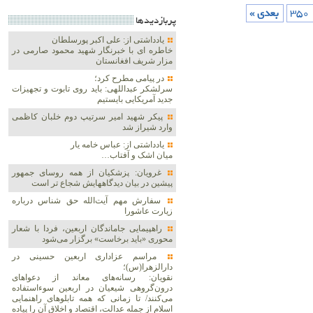
350
بعدی »
پربازديدها
یادداشتی از: علی اکبر پورسلطان
خاطره ای با خبرنگار شهید محمود صارمی در
مزار شریف افغانستان
در پیامی مطرح کرد؛
سرلشکر عبداللهی: باید روی تابوت و تجهیزات
جدید آمریکایی بایستیم
پیکر شهید امیر سرتیپ دوم خلبان کاظمی
وارد شیراز شد
یادداشتی از: عباس خامه یار
میان اشک و آفتاب…
غرویان: پزشکیان از همه روسای جمهور
پیشین در بیان دیدگاههایش شجاع تر است
سفارش مهم آیت‌الله حق شناس درباره
زیارت عاشورا
راهپیمایی جاماندگان اربعین، فردا با شعار
محوری «باید برخاست» برگزار می‌شود
مراسم عزاداری اربعین حسینی در
دارالزهرا(س)؛
نقویان: رسانه‌های معاند از دعواهای
درون‌گروهی شیعیان در اربعین سوءاستفاده
می‌کنند/ تا زمانی که همه تابلوهای راهنمایی
اسلام از جمله عدالت، اقتصاد و اخلاق آن را پیاده