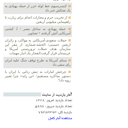
کنسرسیوم خط لوله خزر از حمله پهپادی به
یک نفتکش خبر داد
از تخریب حرم و مجازات اعدام برای زیارت تا
راهپیمایی میلیونی اربعین
حمله پهپادی به ساحل مصر / 2 کشتی
آمریکایی آتش گرفتند + تصاویر
حملات سعودی-آمریکایی به مواکب و زائران
اربعین حسینی/ الحشد:شماری از مقر این
سازمان هدف حملات تروریستی آمریکا و
عربستان قرار گرفت/انفجار یک انبار مهمات
سنای آمریکا به طرح توقف جنگ علیه ایران
رای منفی داد
چرخش امارات به تنش زدایی با ایران با
دستور مذاکره مستقیم؛ «بن زاید» چرا تغییر
رویه داد؟
آمار بازديد از سايت
تعداد بازدید امروز: 1328
تعداد بازدید دیروز: 5996
بازدید کل: 79383393
مشاهده آمار کامل