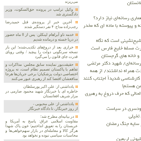
انستان
می‌ریزند
وکیل ترامپ در پرونده حق‌السکوت، وزیر
دادگستری شد
ماری رسانه‌ای نیاز دارد؟
آخرین خبر از پرونده‌ی قتل حمیدرضا
 و پیوسته با ماده ای که مخدر
رجب‌زاده مداح: ۴ نفر دستگیر شدند
خدمه ناو آبراهام لینکلن: پس از 8 ماه حضور
شیخ‌نشینی است که نگاه
در دریا خسته و درمانده‌ شدیم
قدرت مسلط خلیج فارس است
خرازی بعد از دروغ‌های تکذیب‌شده؛ این بار
نسخه سرنگونی دولت را پیچید / وقتی رویای
و خانه های گرجستان
قدرت جای قانون را می‌گیرد
ی رسانه‌ای/ شهید دکتر مرتضی
حقیقت‌پور نماینده سابق مجلس: مذاکرات و
دت همراه نداشتند/ از همه
تفاهم با پاکستان تصمیم نظام است، نه پروژه
اختصاصی دولت پزشکیان/ برخی جریان‌ها هرجا
کارشناسی شدیداً اجتناب کنند
منافعشان اقتضا کند از رهبری عبور می‌کنند
 من هستم!
یادداشتی از: علی اکبر پورسلطان
خاطره ای با خبرنگار شهید محمود صارمی در
الحالی که حرف دروغ به رهبری
مزار شریف افغانستان
یادداشتی از: علی محبوبی -
 خودسری در سیاست
از روز خبرنگار، تا دادگاه خبرنگار
 تخیلی
در بیانیه‌ای مطرح شد؛
مقاومت اسلامی عراق: پاسخ به آمریکا و
ر سایه جنگ رمضان
عربستان را به تعویق انداختیم/ خون پاک شهدا
هرگز کالا و معامله‌ای در بازار سهم‌خواهی‌ها و
محاسبات سیاسی نبوده و نخواهد بود
لیونی اربعین