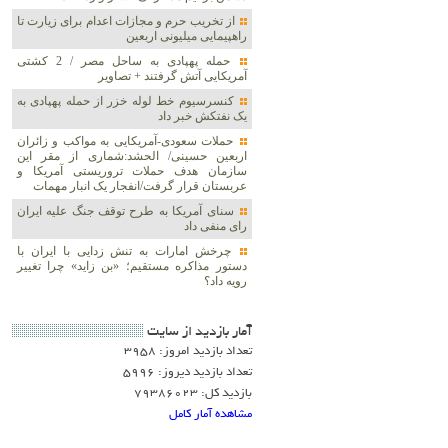
از تخریب حرم و مجازات اعدام برای زیارت تا
راهپیمایی میلیونی اربعین
حمله پهپادی به ساحل مصر / 2 کشتی
آمریکایی آتش گرفتند + تصاویر
کنسرسیوم خط لوله خزر از حمله پهپادی به
یک نفتکش خبر داد
حملات سعودی-آمریکایی به مواکب و زائران
اربعین حسینی/ الحشد:شماری از مقر این
سازمان هدف حملات تروریستی آمریکا و
عربستان قرار گرفت/انفجار یک انبار مهمات
سنای آمریکا به طرح توقف جنگ علیه ایران
رای منفی داد
چرخش امارات به تنش زدایی با ایران با
دستور مذاکره مستقیم؛ «بن زاید» چرا تغییر
رویه داد؟
آمار بازديد از سايت
تعداد بازدید امروز: 3958
تعداد بازدید دیروز: 5996
بازدید کل: 79386023
مشاهده آمار کامل