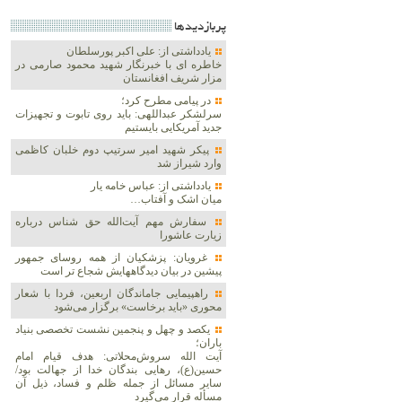
پربازديدها
یادداشتی از: علی اکبر پورسلطان
خاطره ای با خبرنگار شهید محمود صارمی در
مزار شریف افغانستان
در پیامی مطرح کرد؛
سرلشکر عبداللهی: باید روی تابوت و تجهیزات
جدید آمریکایی بایستیم
پیکر شهید امیر سرتیپ دوم خلبان کاظمی
وارد شیراز شد
یادداشتی از: عباس خامه یار
میان اشک و آفتاب…
سفارش مهم آیت‌الله حق شناس درباره
زیارت عاشورا
غرویان: پزشکیان از همه روسای جمهور
پیشین در بیان دیدگاههایش شجاع تر است
راهپیمایی جاماندگان اربعین، فردا با شعار
محوری «باید برخاست» برگزار می‌شود
یکصد و چهل و پنجمین نشست تخصصی بنیاد
باران؛
آیت الله سروش‌محلاتی: هدف قیام امام
حسین(ع)، رهایی بندگان خدا از جهالت بود/
سایر مسائل از جمله ظلم و فساد، ذیل آن
مسأله قرار می‌گیرد