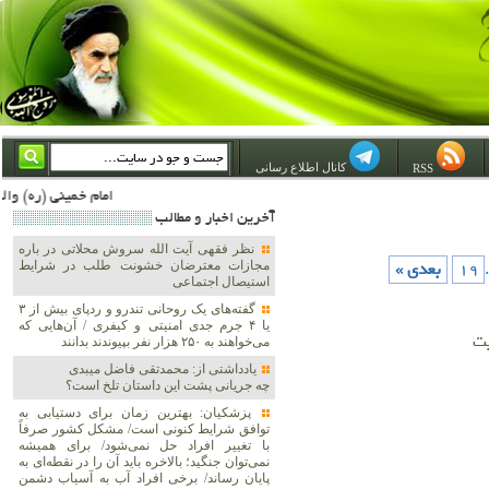
کانال اطلاع رسانی
RSS
امام خمینی (ره) والله اسلام تمامش سیاست است؛ ***** امام شهید: به گفتار امام و کردار امام اهتمام بورزید ***** امام خمینی(ره): ان شاء الله ما اندوه دلمان را در وقت مناسب با انتقام از امریکا 
آخرين اخبار و مطالب
نظر فقهی آیت الله سروش محلاتی در باره
.
19
بعدی »
مجازات معترضان خشونت طلب در شرایط
استیصال اجتماعی
گفته‌های یک روحانی تندرو و ردپای بیش از ۳
یا ۴ جرم جدی امنیتی و کیفری / آن‌هایی که
یت
می‌خواهند به ۲۵۰ هزار نفر بپیوندند بدانند
یادداشتی از: محمدتقی فاضل میبدی
چه جریانی پشت این داستان تلخ است؟
پزشکیان‌: بهترین زمان برای دستیابی به
توافق شرایط کنونی است/ مشکل کشور صرفاً
با تغییر افراد حل نمی‌شود/ برای همیشه
نمی‌توان جنگید؛ بالاخره باید آن را در نقطه‌ای به
پایان رساند/ برخی افراد آب به آسیاب دشمن