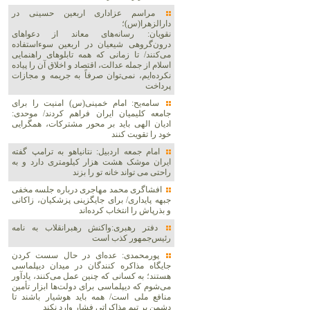
مراسم عزاداری اربعین حسینی در
دارالزهرا(س)؛
نقویان: رسانه‌های معاند از دعواهای
درون‌گروهی شیعیان در اربعین سوءاستفاده
می‌کنند/ تا زمانی که همه تابلوهای راهنمایی
اسلام از جمله عدالت، اقتصاد و اخلاق آن را پیاده
نکرده‌ایم، نمی‌توان صرفاً به جریمه و مجازات
پرداخت
سامه‌یح: امام خمینی(س) امنیت را برای
جامعه کلیمیان ایران فراهم کردند/ موحدی:
ادیان الهی باید بر محور مشترکات، همگرایی
خود را تقویت کنند
امام جمعه اردبیل: نتانیاهو به ترامپ گفته
ایران موشک هشت هزار کیلومتری دارد و به
راحتی می تواند خانه تو را بزند
افشاگری محمد مهاجری درباره جلسه مخفی
جبهه پایداری/ برای جایگزینی پزشکیان، زاکانی
و بذرپاش را انتخاب کرده‌اند
دفتر رهبری:واکنش رهبرانقلاب به نامه
رئیس‌جمهور کذب است
پورمحمدی: عده‌ای در حال سست کردن
جایگاه مذاکره کنندگان در میدان دیپلماسی
هستند؛ به کسانی که چنین عمل می‌کنند، یادآور
می‌شوم که دیپلماسی برای دولت‌ها ابزار تأمین
منافع ملی است/ همه باید هوشیار باشند تا
دشمن بر تیم مذاکراتی فشار وارد نکند