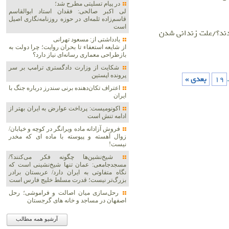
در پیام تسلیتی مطرح شد؛
لی اکبر صالحی: فقدان استاد ابوالقاسم
قاسم‌زاده ثلمه‌ای در حوزه روزنامه‌نگاری اصیل
است
ردند؟/علت زندانی شدن
یادداشتی از: مسعود تهرانی
از شایعه استعفاء تا بحران روایت؛ چرا دولت به
بازطراحی معماری رسانه‌ای نیاز دارد؟
شکایت از وزارت دادگستری ترامپ بر سر
پرونده اپستین
.
19
بعدی »
اعتراف تکان‌دهنده برنی سندرز درباره جنگ با
ایران
اکونومیست: پرداخت عوارض به ایران بهتر از
ادامه تنش است
فروش آزادانه ماده ویرانگر در کوچه و خیابان/
زوال آهسته و پیوسته با ماده ای که مخدر
نیست!
شیخ‌نشین‌ها چگونه فکر می‌کنند؟/
مسجدجامعی: عمان تنها شیخ‌نشینی است که
نگاه متفاوتی به ایران دارد/ عربستان برادر
بزرگ‌تر نیست؛ قدرت مسلط خلیج فارس است
رحل‌سازی میان اصالت و فراموشی؛ رحل
اصفهان در مساجد و خانه های گرجستان
آرشیو همه مطالب