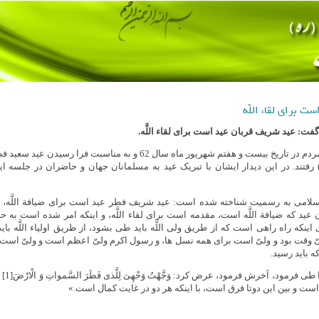
 براى لقاء اللَّه
فت: عید شریف قربان عید است براى لقاء اللَّه.
جمعی از مسئولان نظام و قشرهای مختلف مردم در تاریخ بیست و هفتم شهریور ماه سال 62 و به مناسبت فرا رسیدن 
فتند. در این دیدار ایشان با تبریک عید به مسلمانان جهان و حاضران در جلسه این
سلامى به رسمیت شناخته شده است: عید شریف فطر عید است براى ضیافة اللَّه، و
ن عید که ضیافة اللَّه است، مقدمه است براى لقاء اللَّه، و اینکه امر شده است به
ى اینکه راه راهى است که از طریق ولى اللَّه باید طى بشود، از طریق اولیاء اللَّه با
لىّ وقت بود و ولىّ است براى همه نسل‌ ها، و رسول اکرم ولىّ اعظم‌ است و ولىّ است
که باید رسید.
ابراهی