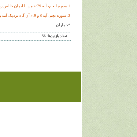
1.سوره انعام، آیه 79:« من با ایمان خالص رو به سوى خدایى آورم که آفریننده آسمانها و زمین است.»
2. سوره نجم، آیه 8 و 9:« آن گاه نزدیک آمد و بر او نازل شد، (بدان نزدیکى که) با او به قدر دو کمان یا نزدیکتر از آن شد.»
*جماران
تعداد بازديدها: 156