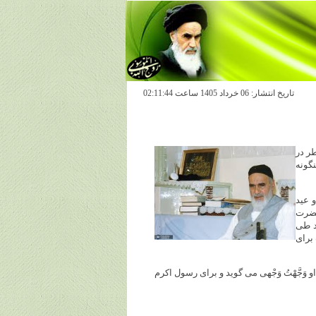
تاريخ انتشار: 06 خرداد 1405 ساعت 02:11:44
عید سعید فطر در
گونه
 عید
 حضرت
ید طى
 براى
م- علیه السلام- بعد از اینکه مراحلى را طى فرمود، آخرش فرمود، عرض کرد: وَجَّهْتُ وَجْهِیَ لِلَّذى‌ فَطَرَ السَّمواتِ وَ الْارْضَ[1] او وَجَّهْتُ وَجْهى‌ مى‌ گوید و براى رسول اکرم