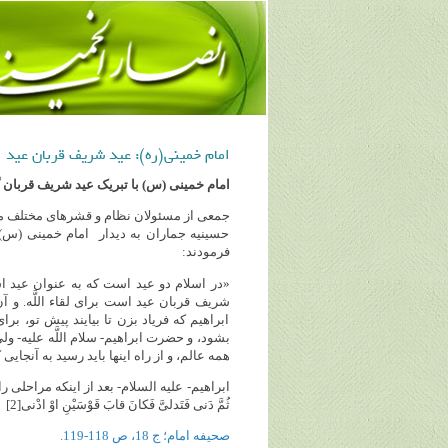
امام خمینی(ره): عید شریف قربان عید است
امام خمینی (س) با تبریک عید شریف قربان گ
حسینیه جماران به دیدار امام خمینی (س) ر
فرمودند:
«در اسلام دو عید است که به عنوان عید ا
شریف قربان عید است براى لقاء اللَّه. و آ
ابراهیم که فریاد بزن تا بیایند پیش تو، برا
بشود، و حضرت ابراهیم- سلام اللَّه علیه- و
همه عالم، و از راه اینها باید رسید به آنجایى 
ثُمَّ دَنى‌ فَتَدلىَّ فَکانَ قابَ قَوْسَیْنِ اوْ ادْنى‌[2] است و بین این دوتا فرق است، با اینکه هر دو در غایت کمال است.»
صحیفه امام؛ ج 18، ص 118-119.