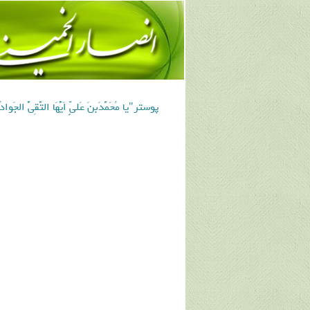
پوستر"یا مُحَمَّدَبنَ عَلیٍّ اَیُّهَا التَّقِیُ