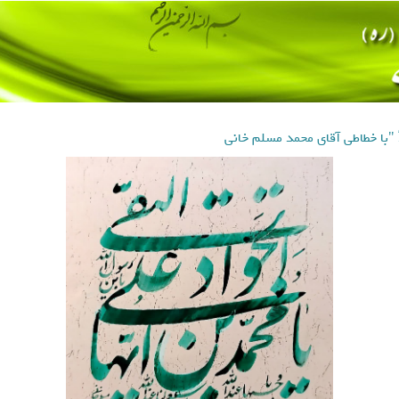
ّ الجَوادُ "با خطاطی آقای محمد مسلم خانی