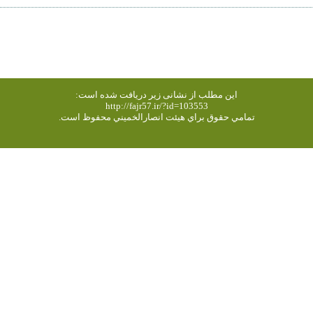
این مطلب از نشانی زیر دریافت شده است:
http://fajr57.ir/?id=103553
تمامي حقوق براي هیئت انصارالخميني محفوظ است.