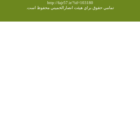
http://fajr57.ir/?id=103180
تمامي حقوق براي هیئت انصارالخميني محفوظ است.