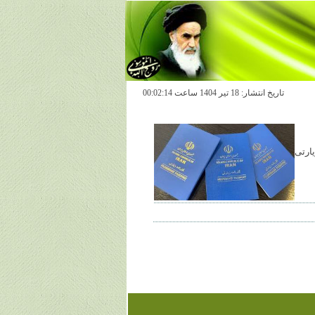
تاريخ انتشار: 18 تير 1404 ساعت 00:02:14
یارتی