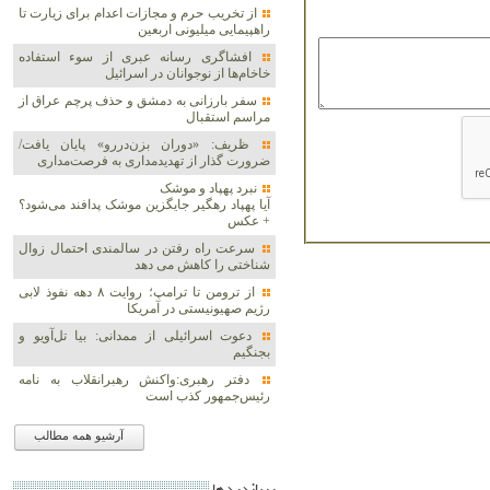
از تخریب حرم و مجازات اعدام برای زیارت تا
راهپیمایی میلیونی اربعین
افشاگری رسانه عبری از سوء استفاده
خاخام‌ها از نوجوانان در اسرائیل
سفر بارزانی به دمشق و حذف پرچم عراق از
مراسم استقبال
ظریف: «دوران بزن‌دررو» پایان یافت/
ضرورت گذار از تهدیدمداری به فرصت‌مداری
نبرد پهپاد و موشک‌
آیا پهپاد رهگیر جایگزین موشک‌ پدافند می‌شود؟
+ عکس
سرعت راه رفتن در سالمندی احتمال زوال
شناختی را کاهش می دهد
از ترومن تا ترامپ؛ روایت ۸ دهه نفوذ لابی
رژیم صهیونیستی در آمریکا
دعوت اسرائیلی از ممدانی: بیا تل‌آویو و
بجنگیم
دفتر رهبری:واکنش رهبرانقلاب به نامه
رئیس‌جمهور کذب است
آرشیو همه مطالب