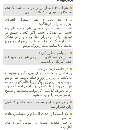
پربازديدها
شهادت ۴ پاسدار ایرانی در حمله شب گذشته
آمریکا و سعودی به کربلا + اسامی
در دیدار وزیر و اعضای شورای راهبردی
وزارت‌ میراث فرهنگی؛
آیت‌الله سید حسن خمینی: نام امام چراغ راه
است/ بی‌انصافی است‌ اگر کسی چشم بر
توفیق دولت‌ در دوران جنگ ببندد و از آن تشکر
نکند/ از جنگ ظالمانه سربلند بیرون آمدیم چون
ما ملتی با سابقه بسیار بزرگ بودیم
در پیامی مطرح کرد؛
سرلشکر عبداللهی: باید روی تابوت و تجهیزات
جدید آمریکایی بایستیم
در جلسه هیئت دولت؛
پزشکیان: ما که با دشمنان می‌جنگیم و مقاومت
می‌کنیم تا زیر بار زور و ظلم نرویم، نمی‌توانیم
خودمان به مردم زور بگوییم یا ظلم کنیم، چراکه
این دو رویکرد با یکدیگر در تناقض است/ خداوند
از ما نخواهد گذشت اگر نتوانیم معیشت و سطح
زندگی مردم را بهبود بخشیم
پیکر شهید امیر سرتیپ دوم خلبان کاظمی
وارد شیراز شد
یادداشتی از: حجت الاسلام والمسلمین هادی
سروش
بررسی مقوله امنیت بر اساسِ آموزه های
اهل‌بیت