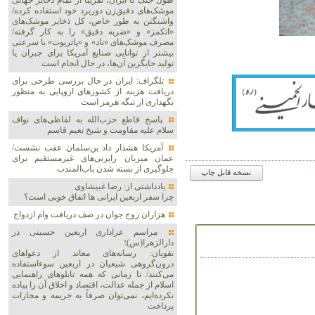
طول جنگ با ایران، تقریباً از تمام ذخایر جهانی
موشک‌های دقیق‌زن دوربرد خود استفاده کرده/
واشنگتن به طور خاص، کل ذخایر موشک‌های
«اتکمز» و «ضربه دقیق» را به کار گرفته/
مصرف موشک‌های «تاد» و «پاتریوت» با سرعتی
بیشتر از توانایی صنایع آمریکا برای جبران یا
تولید جایگزین آن‌ها، در حال انجام است
تلگراف: ایران در حال بررسی طرحی برای
دریافت هزینه از کشورهای اروپایی به منظور
نگهداری از تنگه هرمز است
پاسخ قاطع حزب‌الله به لفاظی‌های نواف
سلام علیه مقاومت و شیخ نعیم قاسم
آمریکا هشدار داد بن‌سلمان عقب نشست/
عمان میزبان رایزنی‌های غیرمستقیم برای
جلوگیری از بسته شدن باب‌المندب
نسخه قابل چاپ
یادداشتی از: رضا غبیشاوی
چرا سفر اربعین ایرانی ها اتفاق خوبی است؟
هزاران زوج‌ جوان در صف دریافت وام ازدواج
مراسم عزاداری اربعین حسینی در
دارالزهرا(س)؛
نقویان: رسانه‌های معاند از دعواهای
درون‌گروهی شیعیان در اربعین سوءاستفاده
می‌کنند/ تا زمانی که همه تابلوهای راهنمایی
اسلام از جمله عدالت، اقتصاد و اخلاق آن را پیاده
نکرده‌ایم، نمی‌توان صرفاً به جریمه و مجازات
پرداخت