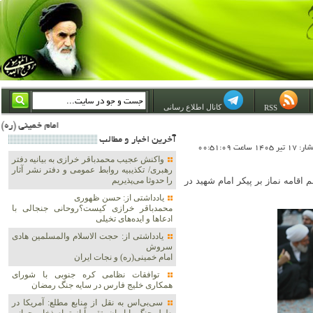
کانال اطلاع رسانی
RSS
امام خمینی (ره) والله اسلام تمامش سیاست است؛ ***** امام شهید: به گفتار امام و کردار امام اهتمام بورزید ***** امام خمینی(ره): ان شاء الله ما اندوه دلمان ر
آخرين اخبار و مطالب
1 ساعت 00:51:09
واکنش عجیب محمدباقر خرازی به بیانیه دفتر
رهبری/ تکذیبیه روابط عمومی و دفتر نشر آثار
قامه نماز بر پیکر امام شهید در
را حدوثا می‌پذیریم
یادداشتی از: حسن ظهوری
محمدباقر خرازی کیست؟روحانی جنجالی با
ادعاها و ایده‌های تخیلی
یادداشتی از: حجت الاسلام والمسلمین هادی
سروش
امام خمینی(ره) و نجات ایران
توافقات نظامی کره جنوبی با شورای
همکاری خلیج فارس در سایه جنگ رمضان
سی‌بی‌اس به نقل از منابع مطلع: آمریکا در