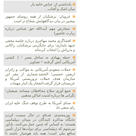
یادداشتی از: عباس خامه یار
میان اشک و آفتاب…
غرویان: پزشکیان از همه روسای جمهور
پیشین در بیان دیدگاههایش شجاع تر است
سفارش مهم آیت‌الله حق شناس درباره
زیارت عاشورا
افشاگری محمد مهاجری درباره جلسه مخفی
جبهه پایداری/ برای جایگزینی پزشکیان، زاکانی
و بذرپاش را انتخاب کرده‌اند
حمله پهپادی به ساحل مصر / 2 کشتی
آمریکایی آتش گرفتند + تصاویر
حملات سعودی-آمریکایی به مواکب و زائران
اربعین حسینی/ الحشد:شماری از مقر این
سازمان هدف حملات تروریستی آمریکا و
عربستان قرار گرفت/انفجار یک انبار مهمات
جمع آوری سلاح محافظان مساجد شیعیان؛
نگرانی ها درباره امنیت اماکن مذهبی
سنای آمریکا به طرح توقف جنگ علیه ایران
رای منفی داد
پورمحمدی: عده‌ای در حال سست کردن
جایگاه مذاکره کنندگان در میدان دیپلماسی
هستند؛ به کسانی که چنین عمل می‌کنند، یادآور
می‌شوم که دیپلماسی برای دولت‌ها ابزار تأمین
منافع ملی است/ همه باید هوشیار باشند تا