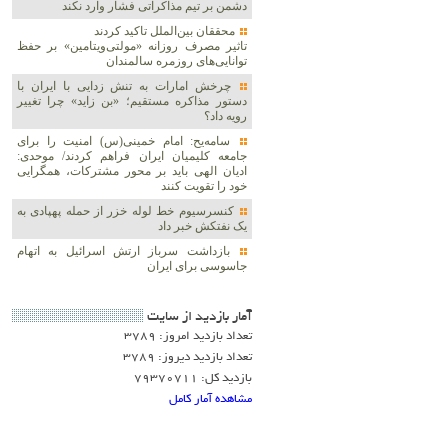
دشمن بر تیم مذاکراتی فشار وارد نکند
محققان بین‌الملل تاکید کردند
تاثیر مصرف روزانه «مولتی‌ویتامین» بر حفظ
توانایی‌های روزمره سالمندان
چرخش امارات به تنش زدایی با ایران با
دستور مذاکره مستقیم؛ «بن زاید» چرا تغییر
رویه داد؟
سامه‌یح: امام خمینی(س) امنیت را برای
جامعه کلیمیان ایران فراهم کردند/ موحدی:
ادیان الهی باید بر محور مشترکات، همگرایی
خود را تقویت کنند
کنسرسیوم خط لوله خزر از حمله پهپادی به
یک نفتکش خبر داد
بازداشت سرباز ارتش اسرائیل به اتهام
جاسوسی برای ایران
آمار بازديد از سايت
تعداد بازدید امروز: 3789
تعداد بازدید دیروز: 3789
بازدید کل: 79370711
مشاهده آمار کامل