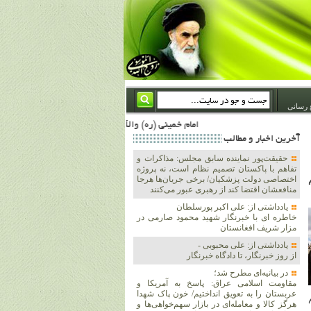
 رسانی
امام خمینی (ره) والله اسلام تمامش سیاست است؛ ***** امام شهید: به گفتار امام و کردار امام اهتمام بورزید ***** امام خمینی(ره): ان شاء الله ما اندوه دلمان را در وقت مناسب با انتقام از امریکا و آل سعود برطرف خواهیم ساخت و داغ و حسرت حلاوت این جنایت بزرگ را بر دلشان خواهیم نهاد 1367/4/29 ***** امام خمینی(رحمة الله علیه) : حکومت آل سعود، این وهابیهای پست بیخبر از خدا بسان خنجرند که همیشه از پشت در قلب مسلمانان فرو رفته‌اند 1366/5/12***** امام خمینی (ره) شهادت در راه خدا مسئله ای نیست که بشود با پیروزی در صحنه های نبرد مقای
آخرين اخبار و مطالب
حقیقت‌پور نماینده سابق مجلس: مذاکرات و
تفاهم با پاکستان تصمیم نظام است، نه پروژه
اختصاصی دولت پزشکیان/ برخی جریان‌ها هرجا
منافعشان اقتضا کند از رهبری عبور می‌کنند
یادداشتی از: علی اکبر پورسلطان
خاطره ای با خبرنگار شهید محمود صارمی در
مزار شریف افغانستان
یادداشتی از: علی محبوبی -
از روز خبرنگار، تا دادگاه خبرنگار
در بیانیه‌ای مطرح شد؛
مقاومت اسلامی عراق: پاسخ به آمریکا و
عربستان را به تعویق انداختیم/ خون پاک شهدا
هرگز کالا و معامله‌ای در بازار سهم‌خواهی‌ها و