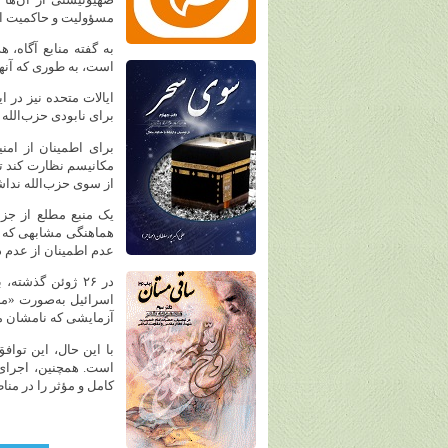
مسؤولیت و حاکمیت این
به گفته منابع آگاه،
است، به طوری که آنها
ایالات متحده نیز در 
برای نابودی حزب‌الله
برای اطمینان از امن
مکانیسم نظارت کند ت
از سوی حزب‌الله نداش
یک منبع مطلع از جزئ
عدم اطمینان از عدم 
در ۲۶ ژوئن گذشت
اسرائیل به‌صورت «مر
آزمایشی که نامشان 
با این حال، این توا
است. همچنین، اجرای 
کامل و مؤثر را در منا