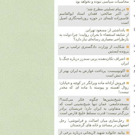
محاسبات سیاسی نبوده و نخواهد بود
در پیام تسلیتی مطرح شد؛
لی اکبر صالحی: فقدان استاد ابوالقاسم
قاسم‌زاده ثلمه‌ای در حوزه روزنامه‌نگاری اصیل
است
یادداشتی از: مسعود تهرانی
از شایعه استعفاء تا بحران روایت؛ چرا دولت به
بازطراحی معماری رسانه‌ای نیاز دارد؟
شکایت از وزارت دادگستری ترامپ بر سر
پرونده اپستین
اعتراف تکان‌دهنده برنی سندرز درباره جنگ با
ایران
اکونومیست: پرداخت عوارض به ایران بهتر از
ادامه تنش است
فروش آزادانه ماده ویرانگر در کوچه و خیابان/
زوال آهسته و پیوسته با ماده ای که مخدر
نیست!
شیخ‌نشین‌ها چگونه فکر می‌کنند؟/
مسجدجامعی: عمان تنها شیخ‌نشینی است که
نگاه متفاوتی به ایران دارد/ عربستان برادر
بزرگ‌تر نیست؛ قدرت مسلط خلیج فارس است
رحل‌سازی میان اصالت و فراموشی؛ رحل
اصفهان در مساجد و خانه های گرجستان
بیانیه خانواده شهید لاریجانی درباره برخی از