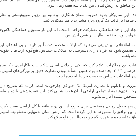
 مناطق به ارتش لبنان، بین یک تا سه هفته زمان ببرد.
 هدف این سازوکار جدید، تقویت سطح همکاری دوجانبه بین رژیم صهیونیستی و لبنان
 ظاهراً در قالب یک گروه ویژه مشترک با هم همکاری کنند.
ایجاد این واحد هماهنگی مشارکت خواهد داشت، اما این بار مسؤول هماهنگی تلاش‌ها
 خواهد بود، نه فقط نظارت بر نقض آتش‌بس.
یت اطلاعاتی، پیش‌بینی می‌شود که ایالات متحده شخصاً بر تایید نهایی اعضای این
ا تضمین شود که افراد دارای دسترسی به اطلاعات حساس، هیچ‌گونه ارتباط یا نفوذی
ته باشند.
یات این مذاکرات اعلام کرد که یکی از دلایل اصلی شکست و ناکارآمدی مکانیسم
هماهنگی مشابهی که در سال ۲۰۲۴ ایجاد شده بود، همین مسأله نبودن نظارت دقیق بر ویژگی‌های امنیتی و
درز اطلاعات حساس به دست حزب‌الله بوده است.
ه، بیروت و تل‌آویو با نظارت آمریکا یک «توافق چارچوب» امضا کردند که تصریح دارد
حله‌بندی‌شده» از تمامی اراضی لبنان عقب‌نشینی کند؛ این عقب‌نشینی با دو منطقه
مشخص نشده آغاز می‌شود.
فق هیچ جدول زمانی مشخصی برای خروج از این دو منطقه یا کل اراضی تعیین نکرده
این توافق را مشروط به این کرده است که ارتش لبنان به‌تنهایی مسئولیت امنیتی
طق تخلیه‌شده بر عهده بگیرد و حزب‌الله را خلع سلاح کند.