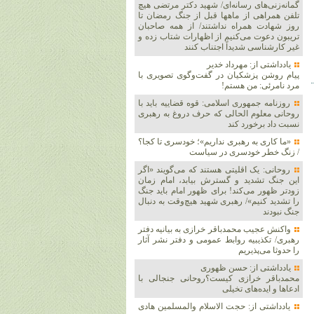
گمانه‌زنی‌های رسانه‌ای/ شهید دکتر مرتضی هیچ
تلفن همراهی از ماهها قبل از جنگ رمضان تا
روز شهادت همراه نداشتند/ از همه صاحبان
تریبون دعوت می‌کنیم از اظهارات شتاب زده و
غیر کارشناسی شدیداً اجتناب کنند
یادداشتی از: مهرداد خدیر
پیام روشن پزشکیان در گفت‌و‌گوی تصویری با
مرد نامرئی: من هستم!
روزنامه جمهوری اسلامی: قوه قضاییه باید با
روحانی معلوم الحالی که حرف دروغ به رهبری
نسبت داد برخورد کند
«ما کاری به رهبری نداریم»؛ خودسری تا کجا؟
/ زنگ خطر خودسری در سیاست
روحانی: یک اقلیتی هستند که می‌گویند «اگر
این جنگ تشدید و گسترش بیابد، امام زمان
زودتر ظهور می‌کند! برای ظهور امام باید جنگ
را تشدید کنیم»/ رهبری شهید هیچ‌وقت به دنبال
جنگ نبودند
واکنش عجیب محمدباقر خرازی به بیانیه دفتر
رهبری/ تکذیبیه روابط عمومی و دفتر نشر آثار
را حدوثا می‌پذیریم
یادداشتی از: حسن ظهوری
محمدباقر خرازی کیست؟روحانی جنجالی با
ادعاها و ایده‌های تخیلی
یادداشتی از: حجت الاسلام والمسلمین هادی