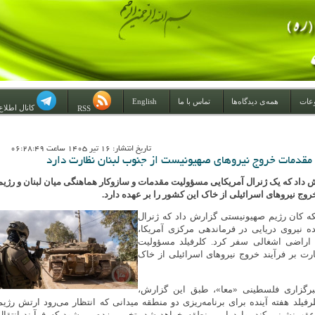
عات
همه‌ی دیدگاه‌ها
تماس با ما
English
کانال اطلاع
RSS
تاريخ انتشار: 16 تير 1405 ساعت 06:28:49
 مقدمات خروج نیروهای صهیونیست از جنوب لبنان نظارت دارد
 داد که یک ژنرال آمریکایی مسؤولیت مقدمات و سازوکار هماهنگی میان لبنان و رژیم
روج نیروهای اسرائیلی از خاک این کشور را بر عهده دارد.
ه کان رژیم صهیونیستی گزارش داد که ژنرال
ده نیروی دریایی در فرماندهی مرکزی آمریکا،
اراضی اشغالی سفر کرد. کلرفیلد مسؤولیت
ت بر فرآیند خروج نیروهای اسرائیلی از خاک
گزاری فلسطینی «معا»، طبق این گزارش،
فیلد هفته آینده برای برنامه‌ریزی دو منطقه میدانی که انتظار می‌رود ارتش رژیم
عقب‌نشینی کند، وارد این منطقه خواهد شد. تخمین زده می‌شود که فرآیند انتقال