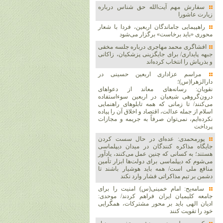
سفارش مهم آیت‌الله حق شناس درباره
زیارت عاشورا
راهپیمایی جاماندگان اربعین، فردا با شعار
محوری «باید برخاست» برگزار می‌شود
افشاگری محمد مهاجری درباره جلسه مخفی
جبهه پایداری/ برای جایگزینی پزشکیان، زاکانی
و بذرپاش را انتخاب کرده‌اند
مراسم عزاداری اربعین حسینی در
دارالزهرا(س)؛
نقویان: رسانه‌های معاند از دعواهای
درون‌گروهی شیعیان در اربعین سوءاستفاده
می‌کنند/ تا زمانی که همه تابلوهای راهنمایی
اسلام از جمله عدالت، اقتصاد و اخلاق آن را پیاده
نکرده‌ایم، نمی‌توان صرفاً به جریمه و مجازات
پرداخت
پورمحمدی: عده‌ای در حال سست کردن
جایگاه مذاکره کنندگان در میدان دیپلماسی
هستند؛ به کسانی که چنین عمل می‌کنند، یادآور
می‌شوم که دیپلماسی برای دولت‌ها ابزار تأمین
منافع ملی است/ همه باید هوشیار باشند تا
دشمن بر تیم مذاکراتی فشار وارد نکند
سامه‌یح: امام خمینی(س) امنیت را برای
جامعه کلیمیان ایران فراهم کردند/ موحدی:
ادیان الهی باید بر محور مشترکات، همگرایی
خود را تقویت کنند