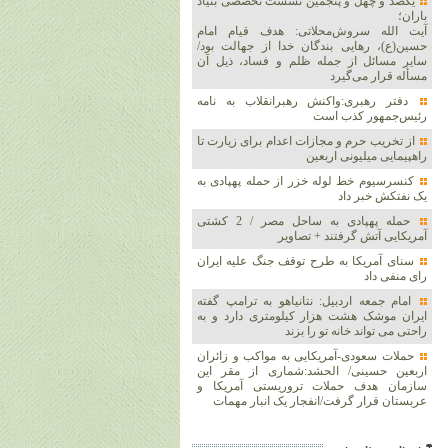
یکصد و چهل و پنجمین نشست تخصصی بنیاد
باران؛
آیت الله سروش‌محلاتی: هدف قیام امام
حسین(ع)، رهایی بندگان خدا از جهالت بود/
سایر مسائل از جمله ظلم و فساد، ذیل آن
مسأله قرار می‌گیرد
دفتر رهبری:واکنش رهبرانقلاب به نامه
رئیس‌جمهور کذب است
از تخریب حرم و مجازات اعدام برای زیارت تا
راهپیمایی میلیونی اربعین
کنسرسیوم خط لوله خزر از حمله پهپادی به
یک نفتکش خبر داد
حمله پهپادی به ساحل مصر / 2 کشتی
آمریکایی آتش گرفتند + تصاویر
سنای آمریکا به طرح توقف جنگ علیه ایران
رای منفی داد
امام جمعه اردبیل: نتانیاهو به ترامپ گفته
ایران موشک هشت هزار کیلومتری دارد و به
راحتی می تواند خانه تو را بزند
حملات سعودی-آمریکایی به مواکب و زائران
اربعین حسینی/ الحشد:شماری از مقر این
سازمان هدف حملات تروریستی آمریکا و
عربستان قرار گرفت/انفجار یک انبار مهمات