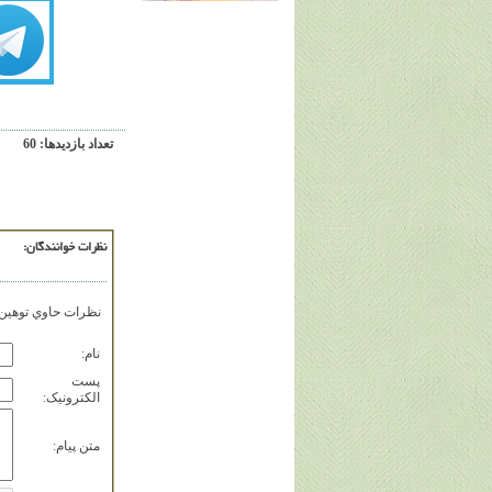
تعداد بازديدها: 60
نظرات خوانندگان:
نظرات حاوي توهين، 
نام:
پست
الکترونيک:
متن پيام: