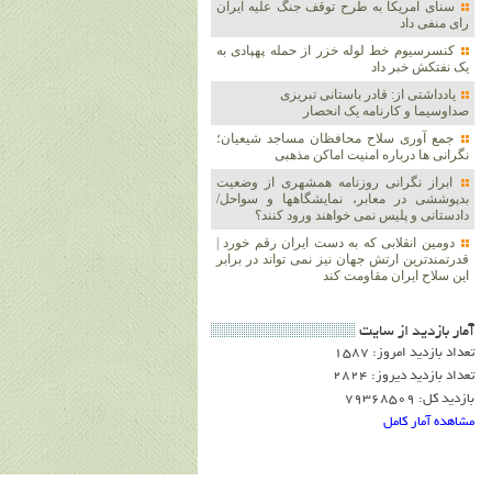
سنای آمریکا به طرح توقف جنگ علیه ایران
رای منفی داد
کنسرسیوم خط لوله خزر از حمله پهپادی به
یک نفتکش خبر داد
یادداشتی از: قادر باستانی تبریزی
صداوسیما و کارنامه یک انحصار
جمع آوری سلاح محافظان مساجد شیعیان؛
نگرانی ها درباره امنیت اماکن مذهبی
ابراز نگرانی روزنامه همشهری از وضعیت
بدپوششی در معابر، نمایشگاهها و سواحل/
دادستانی و پلیس نمی خواهند ورود کنند؟
دومین انقلابی که به دست ایران رقم خورد |
قدرتمندترین ارتش جهان نیز نمی تواند در برابر
این سلاح ایران مقاومت کند
آمار بازديد از سايت
تعداد بازدید امروز: 1587
تعداد بازدید دیروز: 2824
بازدید کل: 79368509
مشاهده آمار کامل