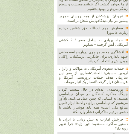
از ما نخواهد گذشت اگر نتوانیم معیشت و سطح
زندگی مردم را بهبود بخشیم
غرویان: پزشکیان از همه روسای جمهور
پیشین در بیان دیدگاههایش شجاع تر است
سفارش مهم آیت‌الله حق شناس درباره
زیارت عاشورا
حمله پهپادی به ساحل مصر / 2 کشتی
آمریکایی آتش گرفتند + تصاویر
افشاگری محمد مهاجری درباره جلسه مخفی
جبهه پایداری/ برای جایگزینی پزشکیان، زاکانی
و بذرپاش را انتخاب کرده‌اند
حملات سعودی-آمریکایی به مواکب و زائران
اربعین حسینی/ الحشد:شماری از مقر این
سازمان هدف حملات تروریستی آمریکا و
عربستان قرار گرفت/انفجار یک انبار مهمات
پورمحمدی: عده‌ای در حال سست کردن
جایگاه مذاکره کنندگان در میدان دیپلماسی
هستند؛ به کسانی که چنین عمل می‌کنند، یادآور
می‌شوم که دیپلماسی برای دولت‌ها ابزار تأمین
منافع ملی است/ همه باید هوشیار باشند تا
دشمن بر تیم مذاکراتی فشار وارد نکند
چرخش امارات به تنش زدایی با ایران با
دستور مذاکره مستقیم؛ «بن زاید» چرا تغییر
رویه داد؟