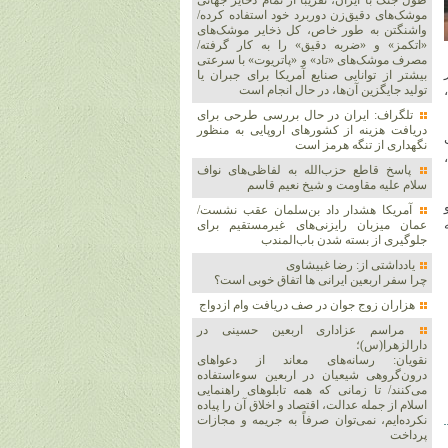
طول جنگ با ایران، تقریباً از تمام ذخایر جهانی
موشک‌های دقیق‌زن دوربرد خود استفاده کرده/
واشنگتن به طور خاص، کل ذخایر موشک‌های
«اتکمز» و «ضربه دقیق» را به کار گرفته/
مصرف موشک‌های «تاد» و «پاتریوت» با سرعتی
بیشتر از توانایی صنایع آمریکا برای جبران یا
تولید جایگزین آن‌ها، در حال انجام است
تلگراف: ایران در حال بررسی طرحی برای
دریافت هزینه از کشورهای اروپایی به منظور
نگهداری از تنگه هرمز است
پاسخ قاطع حزب‌الله به لفاظی‌های نواف
سلام علیه مقاومت و شیخ نعیم قاسم
آمریکا هشدار داد بن‌سلمان عقب نشست/
عمان میزبان رایزنی‌های غیرمستقیم برای
جلوگیری از بسته شدن باب‌المندب
یادداشتی از: رضا غبیشاوی
چرا سفر اربعین ایرانی ها اتفاق خوبی است؟
هزاران زوج‌ جوان در صف دریافت وام ازدواج
مراسم عزاداری اربعین حسینی در
دارالزهرا(س)؛
نقویان: رسانه‌های معاند از دعواهای
درون‌گروهی شیعیان در اربعین سوءاستفاده
می‌کنند/ تا زمانی که همه تابلوهای راهنمایی
اسلام از جمله عدالت، اقتصاد و اخلاق آن را پیاده
نکرده‌ایم، نمی‌توان صرفاً به جریمه و مجازات
پرداخت