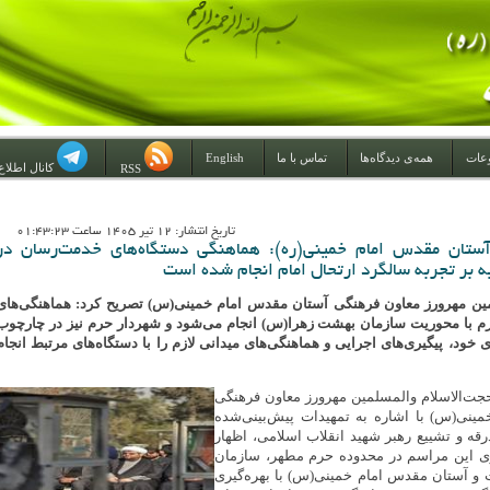
عات
همه‌ی دیدگاه‌ها
تماس با ما
English
کانال اطلاع
RSS
تاريخ انتشار: 12 تير 1405 ساعت 01:43:23
 آستان مقدس امام خمینی(ره): هماهنگی دستگاه‌های خدمت‌رسان در
ه بر تجربه سالگرد ارتحال امام انجام شده است
مین مهرورز معاون فرهنگی آستان مقدس امام خمینی(س) تصریح کرد: هماهنگی‌های
م با محوریت سازمان بهشت زهرا(س) انجام می‌شود و شهردار حرم نیز در چارچوب
خود، پیگیری‌های اجرایی و هماهنگی‌های میدانی لازم را با دستگاه‌های مرتبط انجام
ت‌الاسلام والمسلمین مهرورز معاون فرهنگی
ینی(س) با اشاره به تمهیدات پیش‌بینی‌شده
رقه و تشییع رهبر شهید انقلاب اسلامی، اظهار
ی این مراسم در محدوده حرم مطهر، سازمان
 آستان مقدس امام خمینی(س) با بهره‌گیری