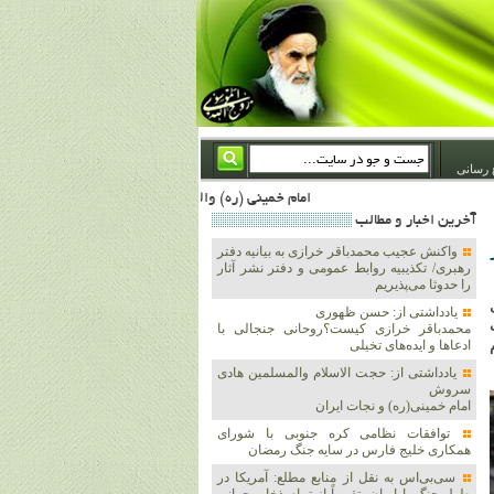
 رسانی
امام خمینی (ره) والله اسلام تمامش سیاست است؛ ***** امام شهید: به گفتار امام و کردار امام اهتمام بورزید ***** امام خمینی(ره): ان شاء الله ما اندوه دلمان را در وقت مناسب با انتقام از امریکا و آل سعود برطرف خواهیم ساخت و داغ و حسرت حلاوت این جنایت بزرگ را بر دلشان خواهیم نهاد 1367/4/29 ***** امام خمینی(رحمة الله علیه) : حکومت آل سعود، این وهابیهای پست بیخبر از خدا بسان خنجرند که همیشه از پشت در قلب مسلمانان فرو رفته‌اند 1366/5/12***** امام خمینی (ره) شهادت در راه خدا مسئله ای نیست که بشود با پیروزی در صحنه های نب
آخرين اخبار و مطالب
واکنش عجیب محمدباقر خرازی به بیانیه دفتر
رهبری/ تکذیبیه روابط عمومی و دفتر نشر آثار
را حدوثا می‌پذیریم
یادداشتی از: حسن ظهوری
محمدباقر خرازی کیست؟روحانی جنجالی با
ادعاها و ایده‌های تخیلی
یادداشتی از: حجت الاسلام والمسلمین هادی
سروش
امام خمینی(ره) و نجات ایران
توافقات نظامی کره جنوبی با شورای
همکاری خلیج فارس در سایه جنگ رمضان
سی‌بی‌اس به نقل از منابع مطلع: آمریکا در