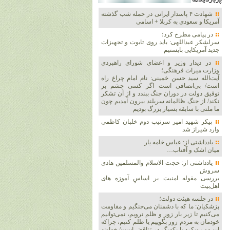
پربازديدها
شهادت ۴ پاسدار ایرانی در حمله شب گذشته
آمریکا و سعودی به کربلا + اسامی
در پیامی مطرح کرد؛
سرلشکر عبداللهی: باید روی تابوت و تجهیزات
جدید آمریکایی بایستیم
در دیدار وزیر و اعضای شورای راهبردی
وزارت‌ میراث فرهنگی؛
آیت‌الله سید حسن خمینی: نام امام چراغ راه
است/ بی‌انصافی است‌ اگر کسی چشم بر
توفیق دولت‌ در دوران جنگ ببندد و از آن تشکر
نکند/ از جنگ ظالمانه سربلند بیرون آمدیم چون
ما ملتی با سابقه بسیار بزرگ بودیم
پیکر شهید امیر سرتیپ دوم خلبان کاظمی
وارد شیراز شد
یادداشتی از: عباس خامه یار
میان اشک و آفتاب…
یادداشتی از: حجت الاسلام والمسلمین هادی
سروش
بررسی مقوله امنیت بر اساسِ آموزه های
اهل‌بیت
در جلسه هیئت دولت؛
پزشکیان: ما که با دشمنان می‌جنگیم و مقاومت
می‌کنیم تا زیر بار زور و ظلم نرویم، نمی‌توانیم
خودمان به مردم زور بگوییم یا ظلم کنیم، چراکه
این دو رویکرد با یکدیگر در تناقض است/ خداوند