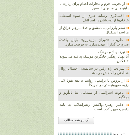
از تخریب حرم و مجازات اعدام برای زیارت تا
راهپیمایی میلیونی اربعین
افشاگری رسانه عبری از سوء استفاده
خاخام‌ها از نوجوانان در اسرائیل
سفر بارزانی به دمشق و حذف پرچم عراق از
مراسم استقبال
ظریف: «دوران بزن‌دررو» پایان یافت/
ضرورت گذار از تهدیدمداری به فرصت‌مداری
نبرد پهپاد و موشک‌
آیا پهپاد رهگیر جایگزین موشک‌ پدافند می‌شود؟
+ عکس
سرعت راه رفتن در سالمندی احتمال زوال
شناختی را کاهش می دهد
از ترومن تا ترامپ؛ روایت ۸ دهه نفوذ لابی
رژیم صهیونیستی در آمریکا
دعوت اسرائیلی از ممدانی: بیا تل‌آویو و
بجنگیم
دفتر رهبری:واکنش رهبرانقلاب به نامه
رئیس‌جمهور کذب است
آرشیو همه مطالب