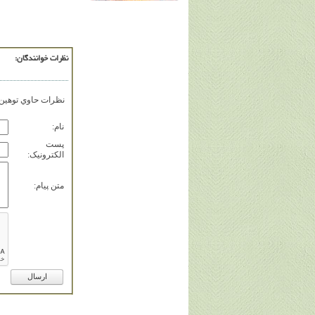
نظرات خوانندگان:
نظرات حاوي توهين، 
نام:
پست
الکترونيک:
متن پيام: