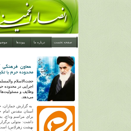
صفحه نخست
درباره ما
پیوندها
موضو
‍ ‍معاون فرهنگی
محدوده حرم با تکی
حجت‌الاسلام والمسل
اجرایی در محدوده حر
وظایف و مسئولیت‌های 
می‌دهد.
به گزارش جماران، حج
آستان مقدس امام خم
برای مراسم وداع، بد
داشت: متولی برگزار
بهشت زهرا(س) است و