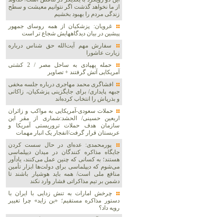
از ما نخواهد گذشت اگر نتوانیم معیشت و سطح
زندگی مردم را بهبود بخشیم
غرویان: پزشکیان از همه روسای جمهور
پیشین در بیان دیدگاههایش شجاع تر است
سفارش مهم آیت‌الله حق شناس درباره
زیارت عاشورا
حمله پهپادی به ساحل مصر / 2 کشتی
آمریکایی آتش گرفتند + تصاویر
افشاگری محمد مهاجری درباره جلسه مخفی
جبهه پایداری/ برای جایگزینی پزشکیان، زاکانی
و بذرپاش را انتخاب کرده‌اند
حملات سعودی-آمریکایی به مواکب و زائران
اربعین حسینی/ الحشد:شماری از مقر این
سازمان هدف حملات تروریستی آمریکا و
عربستان قرار گرفت/انفجار یک انبار مهمات
پورمحمدی: عده‌ای در حال سست کردن
جایگاه مذاکره کنندگان در میدان دیپلماسی
هستند؛ به کسانی که چنین عمل می‌کنند، یادآور
می‌شوم که دیپلماسی برای دولت‌ها ابزار تأمین
منافع ملی است/ همه باید هوشیار باشند تا
دشمن بر تیم مذاکراتی فشار وارد نکند
چرخش امارات به تنش زدایی با ایران با
دستور مذاکره مستقیم؛ «بن زاید» چرا تغییر
رویه داد؟