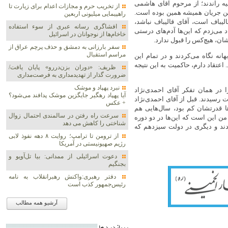
 راندند؛ از مرحوم آقای هاشمی
از تخریب حرم و مجازات اعدام برای زیارت تا
 این جریان همیشه همین بوده است.
راهپیمایی میلیونی اربعین
الیباف است، آقای قالیباف نباشد،
افشاگری رسانه عبری از سوء استفاده
می‌زدم که این‌ها آدم‌های درستی
خاخام‌ها از نوجوانان در اسرائیل
ان، هیچ‌کس را قبول ندارد.
سفر بارزانی به دمشق و حذف پرچم عراق از
مراسم استقبال
نه نگاه می‌کردند و در تمام این
اعتقاد دارم، حاکمیت به این نتیجه
ظریف: «دوران بزن‌دررو» پایان یافت/
ضرورت گذار از تهدیدمداری به فرصت‌مداری
نبرد پهپاد و موشک‌
 در همان تفکر آقای احمدی‌نژاد
آیا پهپاد رهگیر جایگزین موشک‌ پدافند می‌شود؟
ت رسیدند. قبل از آقای احمدی‌نژاد
+ عکس
ا قدرتشان کم بود، سال‌هایی هم
سرعت راه رفتن در سالمندی احتمال زوال
من این است که این‌ها در دو دوره
شناختی را کاهش می دهد
دند و دیگری در دولت سیزدهم که
از ترومن تا ترامپ؛ روایت ۸ دهه نفوذ لابی
رژیم صهیونیستی در آمریکا
دعوت اسرائیلی از ممدانی: بیا تل‌آویو و
بجنگیم
دفتر رهبری:واکنش رهبرانقلاب به نامه
رئیس‌جمهور کذب است
آرشیو همه مطالب