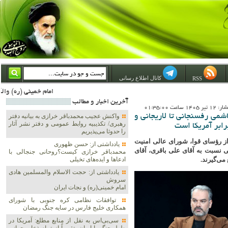
کانال اطلاع رسانی
RSS
امام خمینی (ره) والله اسلام تمامش سیاست است؛ ***** امام شهید: به گفتار امام و کردار امام اهتمام بورزید ***** امام خمینی(ره): ان شاء الله ما اندوه دلمان را در وقت مناسب با انتقام از امریکا و آل سعود برطرف خواهی
آخرين اخبار و مطالب
1 ساعت 01:35:00
شمی رفسنجانی تا لاریجانی و
واکنش عجیب محمدباقر خرازی به بیانیه دفتر
رهبری/ تکذیبیه روابط عمومی و دفتر نشر آثار
رابر آمریکا است
را حدوثا می‌پذیریم
ز رؤسای قوا، شورای عالی امنیت
یادداشتی از: حسن ظهوری
نسبت به آقای علی باقری، آقای
محمدباقر خرازی کیست؟روحانی جنجالی با
می‌گیرند.
ادعاها و ایده‌های تخیلی
یادداشتی از: حجت الاسلام والمسلمین هادی
سروش
امام خمینی(ره) و نجات ایران
توافقات نظامی کره جنوبی با شورای
همکاری خلیج فارس در سایه جنگ رمضان
سی‌بی‌اس به نقل از منابع مطلع: آمریکا در