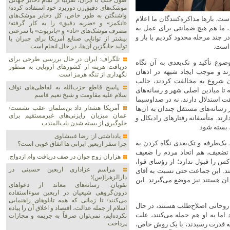
طول جنگ با ایران، تقریباً از تمام ذخایر جهانی
موشک‌های دقیق‌زن دوربرد خود استفاده کرده/
واشنگتن به طور خاص، کل ذخایر موشک‌های
ت. بارها مذاکره‌کنندگان ما اعلام
«اتکمز» و «ضربه دقیق» را به کار گرفته/
، ما هم هیچ ضمانتی برای عمل به
مصرف موشک‌های «تاد» و «پاتریوت» با سرعتی
ر چند مرحله محدود کردیم یا باز و
بیشتر از توانایی صنایع آمریکا برای جبران یا
 است.
تولید جایگزین آن‌ها، در حال انجام است
تلگراف: ایران در حال بررسی طرحی برای
وع تأکید و تک‌بعدی به آن نگاه
دریافت هزینه از کشورهای اروپایی به منظور
زند و موجب ایجاد شبهه در اذهان
نگهداری از تنگه هرمز است
ان شروع به مخالفت کردند، جالب
پاسخ قاطع حزب‌الله به لفاظی‌های نواف
 تا میادین اصلی شهر و رسانه‌های
سلام علیه مقاومت و شیخ نعیم قاسم
ت استدلال دارند، نه در صداوسیما
آمریکا هشدار داد بن‌سلمان عقب نشست/
ر رسانه‌های مستقل چندان به آن‌ها
عمان میزبان رایزنی‌های غیرمستقیم برای
رند. متأسفانه رفتارهای رادیکال و
جلوگیری از بسته شدن باب‌المندب
 بسته شود.
یادداشتی از: رضا غبیشاوی
 یک‌طرفه و تک‌بعدی نگاه کردن به
چرا سفر اربعین ایرانی ها اتفاق خوبی است؟
 تضعیف، هم اتحاد مردم را ضعیف
هزاران زوج‌ جوان در صف دریافت وام ازدواج
‌کس را قبول ندارد؛ از رؤسای قوا،
مراسم عزاداری اربعین حسینی در
د. این جماعت حتی نسبت به آقای
دارالزهرا(س)؛
ن هستند نیز موضع می‌گیرند. این
نقویان: رسانه‌های معاند از دعواهای
درون‌گروهی شیعیان در اربعین سوءاستفاده
می‌کنند/ تا زمانی که همه تابلوهای راهنمایی
 روحانی اصلاح‌طلب هستند، در حال
اسلام از جمله عدالت، اقتصاد و اخلاق آن را پیاده
 اما به او هم حمله می‌کنند، علت
نکرده‌ایم، نمی‌توان صرفاً به جریمه و مجازات
پرداخت
آن زمان اصلاح‌طلبی بهانه‌ بود. این جماعت از سال ۸۴ که به قدرت رسیدند، با یک روش خاص،