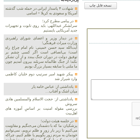
پربازديدها
نسخه قابل چاپ
شهادت ۴ پاسدار ایرانی در حمله شب گذشته
آمریکا و سعودی به کربلا + اسامی
در پیامی مطرح کرد؛
سرلشکر عبداللهی: باید روی تابوت و تجهیزات
جدید آمریکایی بایستیم
در دیدار وزیر و اعضای شورای راهبردی
وزارت‌ میراث فرهنگی؛
آیت‌الله سید حسن خمینی: نام امام چراغ راه
است/ بی‌انصافی است‌ اگر کسی چشم بر
توفیق دولت‌ در دوران جنگ ببندد و از آن تشکر
نکند/ از جنگ ظالمانه سربلند بیرون آمدیم چون
ما ملتی با سابقه بسیار بزرگ بودیم
پیکر شهید امیر سرتیپ دوم خلبان کاظمی
وارد شیراز شد
یادداشتی از: عباس خامه یار
میان اشک و آفتاب…
یادداشتی از: حجت الاسلام والمسلمین هادی
سروش
بررسی مقوله امنیت بر اساسِ آموزه های
اهل‌بیت
در جلسه هیئت دولت؛
پزشکیان: ما که با دشمنان می‌جنگیم و مقاومت
می‌کنیم تا زیر بار زور و ظلم نرویم، نمی‌توانیم
خودمان به مردم زور بگوییم یا ظلم کنیم، چراکه
این دو رویکرد با یکدیگر در تناقض است/ خداوند