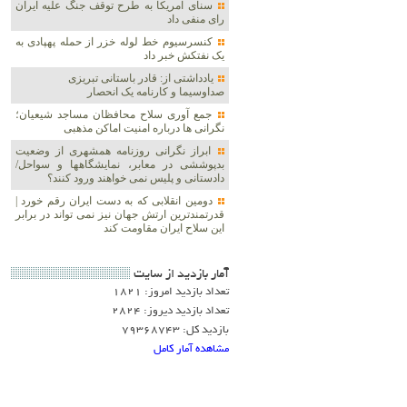
سنای آمریکا به طرح توقف جنگ علیه ایران
رای منفی داد
کنسرسیوم خط لوله خزر از حمله پهپادی به
یک نفتکش خبر داد
یادداشتی از: قادر باستانی تبریزی
صداوسیما و کارنامه یک انحصار
جمع آوری سلاح محافظان مساجد شیعیان؛
نگرانی ها درباره امنیت اماکن مذهبی
ابراز نگرانی روزنامه همشهری از وضعیت
بدپوششی در معابر، نمایشگاهها و سواحل/
دادستانی و پلیس نمی خواهند ورود کنند؟
دومین انقلابی که به دست ایران رقم خورد |
قدرتمندترین ارتش جهان نیز نمی تواند در برابر
این سلاح ایران مقاومت کند
آمار بازديد از سايت
تعداد بازدید امروز: 1821
تعداد بازدید دیروز: 2824
بازدید کل: 79368743
مشاهده آمار کامل