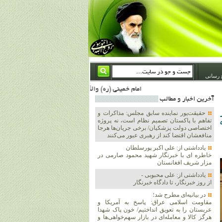
 رسانی
امام خمینی (ره) والله اسلام تمامش سیاست است؛ ***** امام شهید: به گفتار امام و کردار امام اهتمام بورزید ***** امام خمینی(ره): ان شاء الله ما اندوه دلمان را در وقت مناسب با انتقام از امریکا و آل سعود برطرف خواهیم ساخت و داغ و حسرت حلاوت این جنایت بزرگ را بر دلشان خواهیم نهاد 1367/4/29 ***** امام خمینی(رحمة الله علیه) : حکومت آل سعود، این وهابیهای پست بیخبر از خدا بسان خنجرند که همیشه از پشت در قلب مسلمانان فرو رفته‌اند 1366/5/12***** امام خمینی (ره) شهادت در راه خدا مسئله ای نیست که بشود با پیروزی در صحنه های نبرد مقایسه شود، مق
آخرين اخبار و مطالب
حقیقت‌پور نماینده سابق مجلس: مذاکرات و
تفاهم با پاکستان تصمیم نظام است، نه پروژه
اختصاصی دولت پزشکیان/ برخی جریان‌ها هرجا
منافعشان اقتضا کند از رهبری عبور می‌کنند
یادداشتی از: علی اکبر پورسلطان
خاطره ای با خبرنگار شهید محمود صارمی در
مزار شریف افغانستان
یادداشتی از: علی محبوبی -
از روز خبرنگار، تا دادگاه خبرنگار
در بیانیه‌ای مطرح شد؛
مقاومت اسلامی عراق: پاسخ به آمریکا و
عربستان را به تعویق انداختیم/ خون پاک شهدا
هرگز کالا و معامله‌ای در بازار سهم‌خواهی‌ها و