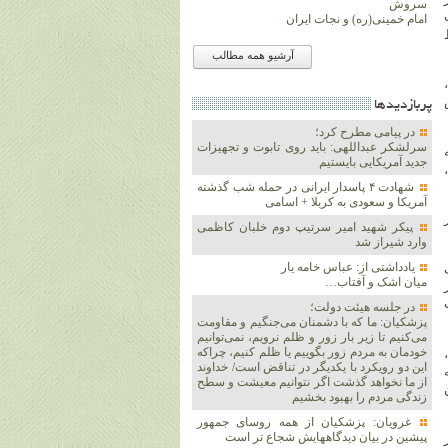
سروش
امام خمینی(ره) و نجات ایران
آرشیو همه مطالب
پربازديدها
در پیامی مطرح کرد؛
سرلشکر عبداللهی: باید روی تابوت و تجهیزات
جدید آمریکایی بایستیم
شهادت ۴ پاسدار ایرانی در حمله شب گذشته
آمریکا و سعودی به کربلا + اسامی
پیکر شهید امیر سرتیپ دوم خلبان کاظمی
وارد شیراز شد
یادداشتی از: عباس خامه یار
میان اشک و آفتاب…
در جلسه هیئت دولت؛
پزشکیان: ما که با دشمنان می‌جنگیم و مقاومت
می‌کنیم تا زیر بار زور و ظلم نرویم، نمی‌توانیم
خودمان به مردم زور بگوییم یا ظلم کنیم، چراکه
این دو رویکرد با یکدیگر در تناقض است/ خداوند
از ما نخواهد گذشت اگر نتوانیم معیشت و سطح
زندگی مردم را بهبود بخشیم
غرویان: پزشکیان از همه روسای جمهور
پیشین در بیان دیدگاههایش شجاع تر است