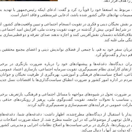
را هدف قرار دهد.
بوط به استعفا خود را قویاً رد کرد و گفت: ادعای اینکه رئیس‌جمهور با تهدید به
صمیمات نهادهای عالی کشور شده باشد، ادعایی غیرمنطقی و فاقد اعتبار است.
بر نقش نخبگان دینی و فکری در تقویت انسجام اجتماعی و تبیین واقعیت‌های کشور، از
ر شرایط کنونی بیش از گذشته در جهت تقویت وحدت ملی، افزایش امید اجتماعی و
ختلاف‌افکنانه دشمنان نقش‌آفرینی کنند و اجازه ندهند صدای تفرقه و دو قطبی‌سازی بر
ی ملی غلبه کند.
ریان سفر خود به قم، با جمعی از فضلای نواندیش دینی و اعضای مجمع محققین و
 دیدار و گفت‌وگو کرد.
 دیدگاه‌ها، دغدغه‌ها و پیشنهادهای خود را درباره ضرورت بازنگری در برخی
ارتقای کارآمدی نظام تصمیم‌گیری، تقویت سرمایه اجتماعی، بازسازی اعتماد عمومی،
ی، اصلاح سیاست‌های فرهنگی و آموزشی، بهره‌گیری از ظرفیت نخبگان و جوانان،
ردم در اداره امور کشور و ضرورت انطباق سیاست‌گذاری‌ها با اقتضائات نسل جدید
ر ضرورت تحول در شیوه‌های مواجهه با مسائل اجتماعی و فرهنگی، بازتعریف برخی
 متناسب با تحولات جامعه، تقویت گفت‌وگوی ملی، پرهیز از رویکردهای حذفی و
ت عمومی در فرآیندهای تصمیم‌سازی و تصمیم‌گیری تأکید کردند.
دار با استقبال از دیدگاه‌های مطرح‌شده، اظهار داشت: دغدغه‌های شما، دغدغه‌های
قابل توجهی از موضوعاتی که در این جلسه مطرح شد، از جمله ضرورت اصلاحات در
در رویکردها، بازنگری در برخی سیاست‌ها و اصلاح نظامات اجرایی و مدیریتی کشور،
 دولت نیز آنها را دنبال می‌کند.