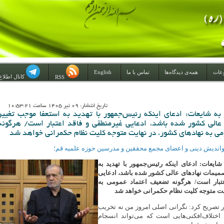
عات
همه‌ی دیدگاه‌ها
تماس با ما
English
کانال اطلاع
RSS
تاريخ انتشار: 09 تير 1405 ساعت 10:53:21
به شایعات: ادعای اینکه رئیس‌جمهور با تهدید به استعفا موجب تغییر
عالی کشور شده باشد، ادعایی غیرمنطقی و فاقد اعتبار است/ هرگونه
ی به نهادهای کشور، در نهایت متوجه کلیت نظام حکمرانی خواهد شد
اندیش دینی و اعضای مجمع محققین و مدرسین حوزه علمیه قم؛
شایعات: ادعای اینکه رئیس‌جمهور با تهدید به
صمیمات نهادهای عالی کشور شده باشد، ادعایی
تبار است/ هرگونه تضعیف اعتماد عمومی به
ایت متوجه کلیت نظام حکمرانی خواهد شد
تصریح کرد: نگرانی اصلی امروز من نه تخریب
 اختلاف‌افکنی‌هایی است که می‌تواند انسجام