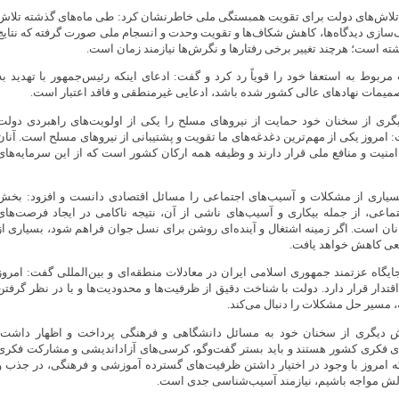
 تلاش‌های دولت برای تقویت همبستگی ملی خاطرنشان کرد: طی ماه‌های گذشته تلاش
‌سازی دیدگاه‌ها، کاهش شکاف‌ها و تقویت وحدت و انسجام ملی صورت گرفته که نتایج
شته است؛ هرچند تغییر برخی رفتارها و نگرش‌ها نیازمند زمان است.
بوط به استعفا خود را قویاً رد کرد و گفت: ادعای اینکه رئیس‌جمهور با تهدید به
صمیمات نهادهای عالی کشور شده باشد، ادعایی غیرمنطقی و فاقد اعتبار است.
ری از سخنان خود حمایت از نیروهای مسلح را یکی از اولویت‌های راهبردی دولت
امروز یکی از مهم‌ترین دغدغه‌های ما تقویت و پشتیبانی از نیروهای مسلح است. آنان
منیت و منافع ملی قرار دارند و وظیفه همه ارکان کشور است که از این سرمایه‌های
یاری از مشکلات و آسیب‌های اجتماعی را مسائل اقتصادی دانست و افزود: بخش
اعی، از جمله بیکاری و آسیب‌های ناشی از آن، نتیجه ناکامی در ایجاد فرصت‌های
نان است. اگر زمینه اشتغال و آینده‌ای روشن برای نسل جوان فراهم شود، بسیاری از
عی کاهش خواهد یافت.
جایگاه عزتمند جمهوری اسلامی ایران در معادلات منطقه‌ای و بین‌المللی گفت: امروز
تدار قرار دارد. دولت با شناخت دقیق از ظرفیت‌ها و محدودیت‌ها و با در نظر گرفتن
، مسیر حل مشکلات را دنبال می‌کند.
 دیگری از سخنان خود به مسائل دانشگاهی و فرهنگی پرداخت و اظهار داشت:
ی فکری کشور هستند و باید بستر گفت‌وگو، کرسی‌های آزاداندیشی و مشارکت فکری
که امروز با وجود در اختیار داشتن ظرفیت‌های گسترده آموزشی و فرهنگی، در جذب و
الش مواجه باشیم، نیازمند آسیب‌شناسی جدی است.