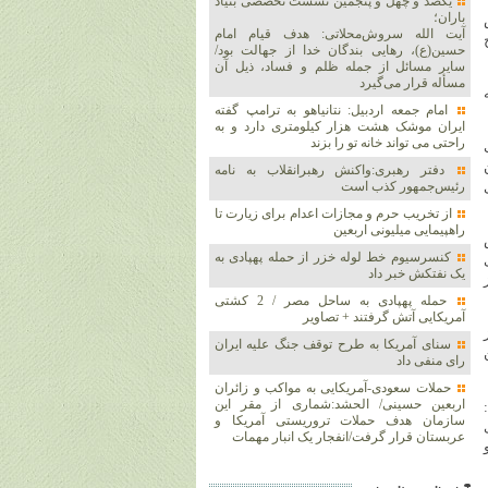
یکصد و چهل و پنجمین نشست تخصصی بنیاد
باران؛
آیت الله سروش‌محلاتی: هدف قیام امام
حسین(ع)، رهایی بندگان خدا از جهالت بود/
سایر مسائل از جمله ظلم و فساد، ذیل آن
مسأله قرار می‌گیرد
امام جمعه اردبیل: نتانیاهو به ترامپ گفته
ایران موشک هشت هزار کیلومتری دارد و به
راحتی می تواند خانه تو را بزند
دفتر رهبری:واکنش رهبرانقلاب به نامه
رئیس‌جمهور کذب است
از تخریب حرم و مجازات اعدام برای زیارت تا
راهپیمایی میلیونی اربعین
کنسرسیوم خط لوله خزر از حمله پهپادی به
یک نفتکش خبر داد
حمله پهپادی به ساحل مصر / 2 کشتی
آمریکایی آتش گرفتند + تصاویر
سنای آمریکا به طرح توقف جنگ علیه ایران
رای منفی داد
حملات سعودی-آمریکایی به مواکب و زائران
اربعین حسینی/ الحشد:شماری از مقر این
سازمان هدف حملات تروریستی آمریکا و
عربستان قرار گرفت/انفجار یک انبار مهمات