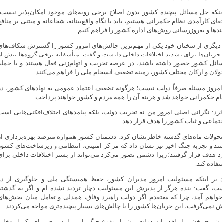
 اینکه حل مسائل پیچیده کشور بدون اصلاح برخی رویه‌های موجود امکان‌پذیر نیست،
تقای کارآمدی نظام حکمرانی هستیم، باید با نگاه واقع‌بینانه، شجاعانه و مبتنی بر منافع
ندها و به‌روزرسانی روش‌های اداره کشور را فراهم کنیم.
یگری از سخنان خود یکی از مهم‌ترین چالش‌های امروز کشور را گسترش شکاف‌های
ریان‌ها برای تشدید اختلافات داخلی دانست و گفت: متأسفانه برخی گروه‌ها بیش از
ائل کشور حضور داشته باشند، در عرصه تخریب و اتهام‌زنی فعال هستند و با حمله
ولان و ارکان مختلف کشور، زمینه تضعیف انسجام ملی را فراهم می‌کنند.
 امروز مسئله صرفاً دولت نیست؛ هرگونه تضعیف اعتماد عمومی به نهادهای کشور، در
م حکمرانی خواهد شد و هزینه آن را همه مردم و کشور خواهند پرداخت.
د: نگرانی اصلی امروز من نه تخریب دولت، بلکه پیامدهای اختلاف‌افکنی‌هایی است
جتماعی و ثبات کشور را هدف قرار دهد.
 تحولات ماه‌های گذشته خاطرنشان کرد: دشمنان کشور همواره مترصد بهره‌برداری از
د و تجربه جنگ اخیر نیز نشان داد که مراکز امنیتی، انتظامی و زیرساخت‌های کشور
هدف قرار گرفتند؛ زیرا دشمن تصور می‌کرد می‌تواند از بستر اختلافات داخلی برای
فاده کند.
د بر اینکه مسئولیت امروز مدیران کشور، حفظ همبستگی ملی و جلوگیری از دو
، گفت: بنده هرگز از پذیرش این مسئولیت دچار تردید نشده ام و اگر به گذشته
ه خواهم آمد، چرا که معتقدم اگر دولت راهبرد وفاق، همدلی و تعامل میان بخش‌های
ش نمی‌گرفت، این جریان‌ها کشور را با چالش‌های بسیار پیچیده‌تری مواجه می‌کردند.
تشریح بخشی از اقدامات دولت پیش از وقوع جنگ، از برنامه‌ریزی برای تکمیل ذخایر