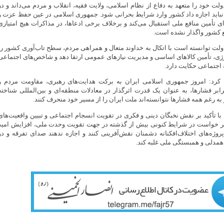
ولت خود را متعهد به دفاع از نظام اسلامی، ولایت فقیه، انقلاب و مردم می‌داند و در
باید اجازه داد کشور وارد شرایط بحرانی شود. جمهوری اسلامی در عین حفظ عزت و
رای تأمین منافع ملی استقبال می‌کند و برخلاف برخی ادعاها، در مذاکرات هیچ امتیازی
ع کشور واگذار نشده است.
لت توانسته است با اتکال به خداوند متعال و همراهی مردم، سطح تاب‌آوری کشور را
رژی، تأمین کالاهای اساسی و مدیریت نیازهای عمومی ارتقا دهد و شاخص‌های اجتماعی
 اجتماعی حکایت دارد.
رد: امروز جمهوری اسلامی ایران به برکت هدایت‌های رهبری، مقاومت مردم و
بر فشارها، به عنوان یک قدرت اثرگذار در معادلات منطقه‌ای و بین‌المللی شناخته
به رغم همه فشارها نتوانسته‌اند ملت ایران را از مسیر خود منحرف کنند.
با تأکید بر نقش نخبگان دینی و فکری در تقویت انسجام اجتماعی و تبیین واقعیت‌های
ر خواست در شرایط کنونی بیش از گذشته در جهت تقویت وحدت ملی، افزایش امید
پروژه‌های اختلاف‌افکنانه دشمنان نقش‌آفرینی کنند و اجازه ندهند صدای تفرقه و دو
مدلی و همبستگی ملی غلبه کند.