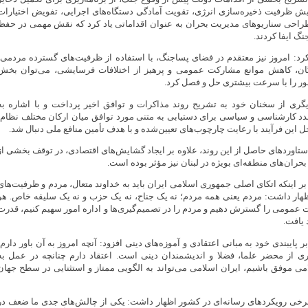
یش ظرفیت ذخیره‌سازی انرژی، تقویت آمادگی دستگاه‌های اجرایی، تفویض اختیارات
طراحی سناریوهای مدیریت بحران به عنوان اقداماتی یاد کرد که نقش مهمی در حفظ
گ ایفا کردند.
د: امروز نیز معتقدم در فضای پساجنگ، با استفاده از ظرفیت‌های گسترده مردمی،
گان، کاهش موانع مشارکت عمومی و پرهیز از اختلافات فرسایشی، می‌توان بخش
ر را با سرعت بیشتری حل و فصل کرد.
ری از سخنان خود به تشریح روند مذاکرات و توافق اخیر پرداخت و با اشاره به
د کارشناسی و سیاسی برای دستیابی به متنی مورد توافق میان ارکان مختلف نظام،
ل این فرآیند با رعایت چارچوب‌های تعیین‌شده و با هدف تأمین منافع ملی دنبال شد.
تاوردهای حاصل از این روند، علاوه بر ایجاد گشایش‌های اقتصادی، در توقف بخشی از
حران‌های منطقه‌ای بویژه در لبنان نیز مؤثر بوده است.
 بر اینکه اتکای اصلی جمهوری اسلامی ایران باید به خداوند متعال، مردم و ظرفیت‌های
هار داشت: مردم یعنی همه مردم؛ نه یک جناح، نه یک حزب و نه یک سلیقه خاص. هر
ت عمومی را گسترش دهیم و مردم را در تصمیم‌گیری‌ها و اداره امور سهیم کنیم، قدرت
 یافت.
ر پایبندی خود به مبانی اعتقادی و آموزه‌های دینی افزود: آنچه امروز به آن باور دارم،
ری از محضر علما، فضلا و اندیشمندان دینی است. اعتقاد دارم چنانچه در عمل به
می موفق باشیم، ایران اسلامی می‌تواند به الگویی ممتاز و استثنایی در سطح جهان
ز برخی رویکردهای رسانه‌ای در کشور اظهار داشت: یکی از چالش‌های جدی ما ضعف در