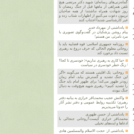
گمانه‌زنی‌های رسانه‌ای/ شهید دکتر مرتضی هیچ
تلفن همراهی از ماهها قبل از جنگ رمضان تا
روز شهادت همراه نداشتند/ از همه صاحبان
تریبون دعوت می‌کنیم از اظهارات شتاب زده و
غیر کارشناسی شدیداً اجتناب کنند
یادداشتی از: مهرداد خدیر
پیام روشن پزشکیان در گفت‌و‌گوی تصویری با
مرد نامرئی: من هستم!
روزنامه جمهوری اسلامی: قوه قضاییه باید با
روحانی معلوم الحالی که حرف دروغ به رهبری
نسبت داد برخورد کند
«ما کاری به رهبری نداریم»؛ خودسری تا کجا؟
/ زنگ خطر خودسری در سیاست
روحانی: یک اقلیتی هستند که می‌گویند «اگر
این جنگ تشدید و گسترش بیابد، امام زمان
زودتر ظهور می‌کند! برای ظهور امام باید جنگ
را تشدید کنیم»/ رهبری شهید هیچ‌وقت به دنبال
جنگ نبودند
واکنش عجیب محمدباقر خرازی به بیانیه دفتر
رهبری/ تکذیبیه روابط عمومی و دفتر نشر آثار
را حدوثا می‌پذیریم
یادداشتی از: حسن ظهوری
محمدباقر خرازی کیست؟روحانی جنجالی با
ادعاها و ایده‌های تخیلی
یادداشتی از: حجت الاسلام والمسلمین هادی