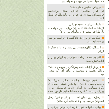
محاسبات سیاسی نبوده و نخواهد بود
در پیام تسلیتی مطرح شد؛
لی اکبر صالحی: فقدان استاد ابوالقاسم
قاسم‌زاده ثلمه‌ای در حوزه روزنامه‌نگاری اصیل
است
یادداشتی از: مسعود تهرانی
از شایعه استعفاء تا بحران روایت؛ چرا دولت به
بازطراحی معماری رسانه‌ای نیاز دارد؟
شکایت از وزارت دادگستری ترامپ بر سر
پرونده اپستین
اعتراف تکان‌دهنده برنی سندرز درباره جنگ با
ایران
اکونومیست: پرداخت عوارض به ایران بهتر از
ادامه تنش است
فروش آزادانه ماده ویرانگر در کوچه و خیابان/
زوال آهسته و پیوسته با ماده ای که مخدر
نیست!
شیخ‌نشین‌ها چگونه فکر می‌کنند؟/
مسجدجامعی: عمان تنها شیخ‌نشینی است که
نگاه متفاوتی به ایران دارد/ عربستان برادر
بزرگ‌تر نیست؛ قدرت مسلط خلیج فارس است
رحل‌سازی میان اصالت و فراموشی؛ رحل
اصفهان در مساجد و خانه های گرجستان
بیانیه خانواده شهید لاریجانی درباره برخی از