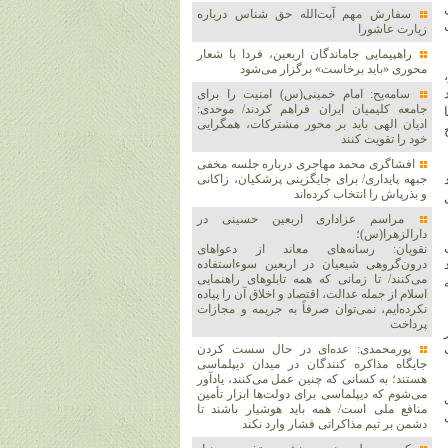
سفارش مهم آیت‌الله حق شناس درباره
زیارت عاشورا
راهپیمایی جاماندگان اربعین، فردا با شعار
محوری «باید برخاست» برگزار می‌شود
سامه‌یح: امام خمینی(س) امنیت را برای
جامعه کلیمیان ایران فراهم کردند/ موحدی:
ادیان الهی باید بر محور مشترکات، همگرایی
خود را تقویت کنند
افشاگری محمد مهاجری درباره جلسه مخفی
جبهه پایداری/ برای جایگزینی پزشکیان، زاکانی
و بذرپاش را انتخاب کرده‌اند
مراسم عزاداری اربعین حسینی در
دارالزهرا(س)؛
نقویان: رسانه‌های معاند از دعواهای
درون‌گروهی شیعیان در اربعین سوءاستفاده
می‌کنند/ تا زمانی که همه تابلوهای راهنمایی
اسلام از جمله عدالت، اقتصاد و اخلاق آن را پیاده
نکرده‌ایم، نمی‌توان صرفاً به جریمه و مجازات
پرداخت
ه ازای هر 1200 نفر
پورمحمدی: عده‌ای در حال سست کردن
جایگاه مذاکره کنندگان در میدان دیپلماسی
هستند؛ به کسانی که چنین عمل می‌کنند، یادآور
می‌شوم که دیپلماسی برای دولت‌ها ابزار تأمین
منافع ملی است/ همه باید هوشیار باشند تا
دشمن بر تیم مذاکراتی فشار وارد نکند