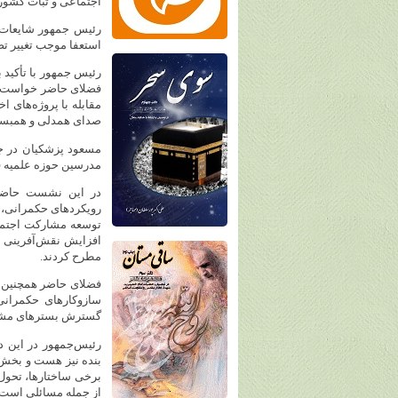
اجتماعی و ثبات کشور 
رئیس جمهور شایعات مر
استعفا موجب تغییر ت
رئیس جمهور با تأکید 
فضلای حاضر خواست د
مقابله با پروژه‌های ا
صدای همدلی و همبستگ
مسعود پزشکیان در ج
مدرسین حوزه علمیه قم
در این نشست حاضران
رویکردهای حکمرانی، 
توسعه مشارکت اجتماع
افزایش نقش‌آفرینی م
مطرح کردند.
فضلای حاضر همچنین ب
سازوکارهای حکمرانی
گسترش بسترهای مشارک
رئیس‌جمهور در این دی
بنده نیز هست و بخش 
برخی ساختارها، تحول 
از جمله مسائلی است که