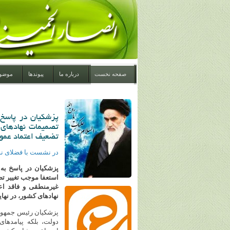
صفحه نخست
درباره ما
پیوندها
موضو
پزشکیان در پاسخ 
تصمیمات نهادهای 
تضعیف اعتماد عموم
در نشست با فضلای نو
پزشکیان در پاسخ به 
استعفا موجب تغییر ت
غیرمنطقی و فاقد اع
نهادهای کشور، در نه
پزشکیان رئیس جمهور 
دولت، بلکه پیامدهای