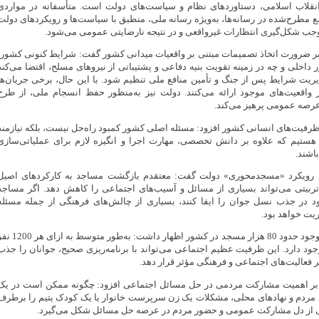
انقلاب اسلامی، دستاوردهای نظام و سیاست‌های دولت است. متأسفانه در مواردی
ع مطرح‌شده در رسانه‌ها، به‌ویژه رسانه ملی، منطبق با سیاست‌ها و رویکردهای دولت
جب شکل‌گیری انتظارات غیرواقعی و در نتیجه نارضایتی عمومی می‌شود.
 بر ضرورت اتخاذ تصمیمات مبتنی بر واقعیات میدانی کشور گفت: شرایط کنونی کشور،
ر داخلی و چه در زمینه تقویت بنیه دفاعی و پشتیبانی از نیروهای مسلح، اقتضا می‌کند
یریت شرایط پس از جنگ و تأمین منافع ملی تنظیم شود. با این حال، برخی جریان‌ها
ز واقعیت‌های موجود ارائه می‌کنند. دولت نیز به‌منظور حفظ انسجام ملی، از طرح
عرصه عمومی پرهیز می‌کند.
ظرفیت‌های انسانی کشور افزود: مسئله اصلی کشور کمبود راه‌حل نیست، بلکه نیازمند
 هستیم که علاوه بر دانش تخصصی، مهارت اجرا و انگیزه لازم برای عملیاتی‌سازی
باشند.
ن رویکرد «مسجدمحوری» دولت گفت: معتقدم بازگشت مساجد به کارکردهای اصیل
ربیتی می‌تواند بسیاری از مسائل و آسیب‌های اجتماعی را کاهش دهد. اگر مساجد
د در جذب نسل جوان را ایفا کنند، بسیاری از چالش‌های فرهنگی از جمله مسئله
ریت خواهد بود.
پزشکیان با اشاره به وجود حدود 80 هزار مسجد در کشور اظهار داشت: به‌طور متوسط ب
د دارد. این ظرفیت عظیم اجتماعی می‌تواند با برنامه‌ریزی صحیح، جوانان را جذب
ر فعالیت‌های اجتماعی و فرهنگی مؤثر قرار دهد.
د بر اهمیت مشارکت مردمی در حل مسائل اجتماعی افزود: چگونه ممکن است در یک
ی مردم و نهادهای محلی، مشکلات یک زن سرپرست خانوار یا یک کودک یتیم را برطرف
ی از دل مشارکت عمومی و حضور مردم در عرصه حل مسائل شکل می‌گیرد.