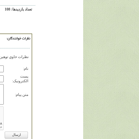
تعداد بازديدها: 108
نظرات خوانندگان:
نظرات حاوي توهين، 
نام:
پست
الکترونيک:
متن پيام: