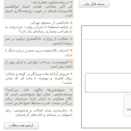
در پیام تسلیتی مطرح شد؛
نسخه قابل چاپ
لی اکبر صالحی: فقدان استاد ابوالقاسم
قاسم‌زاده ثلمه‌ای در حوزه روزنامه‌نگاری اصیل
است
یادداشتی از: مسعود تهرانی
از شایعه استعفاء تا بحران روایت؛ چرا دولت به
بازطراحی معماری رسانه‌ای نیاز دارد؟
شکایت از وزارت دادگستری ترامپ بر سر
پرونده اپستین
اعتراف تکان‌دهنده برنی سندرز درباره جنگ با
ایران
اکونومیست: پرداخت عوارض به ایران بهتر از
ادامه تنش است
فروش آزادانه ماده ویرانگر در کوچه و خیابان/
زوال آهسته و پیوسته با ماده ای که مخدر
نیست!
شیخ‌نشین‌ها چگونه فکر می‌کنند؟/
مسجدجامعی: عمان تنها شیخ‌نشینی است که
نگاه متفاوتی به ایران دارد/ عربستان برادر
بزرگ‌تر نیست؛ قدرت مسلط خلیج فارس است
رحل‌سازی میان اصالت و فراموشی؛ رحل
اصفهان در مساجد و خانه های گرجستان
آرشیو همه مطالب