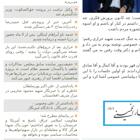
می‌ریزند
وکیل ترامپ در پرونده حق‌السکوت، وزیر
دادگستری شد
 است؛ چه کانون پرورش فکری، چه
آخرین خبر از پرونده‌ی قتل حمیدرضا
اشتم در کنار او باشم و او اسوه
رجب‌زاده مداح: ۴ نفر دستگیر شدند
دلشوره مردم داشت.
خدمه ناو آبراهام لینکلن: پس از 8 ماه حضور
ده به جنگ خدمت شهید خرازی رفتم؛
در دریا خسته و درمانده‌ شدیم
ت خصوصی نوشته بودم به من داد و
خرازی بعد از دروغ‌های تکذیب‌شده؛ این بار
م و دکتر وقت رفتن به من گفتند
نسخه سرنگونی دولت را پیچید / وقتی رویای
قدرت جای قانون را می‌گیرد
حقیقت‌پور نماینده سابق مجلس: مذاکرات و
ن قهر بودند و آقا کمال و آقا صادق
تفاهم با پاکستان تصمیم نظام است، نه پروژه
داندند. او اولین جلسات را با این
اختصاصی دولت پزشکیان/ برخی جریان‌ها هرجا
با دیپلماسی عمومی آشنا کرد و این
منافعشان اقتضا کند از رهبری عبور می‌کنند
یادداشتی از: علی اکبر پورسلطان
خاطره ای با خبرنگار شهید محمود صارمی در
مزار شریف افغانستان
یادداشتی از: علی محبوبی -
از روز خبرنگار، تا دادگاه خبرنگار
در بیانیه‌ای مطرح شد؛
مقاومت اسلامی عراق: پاسخ به آمریکا و
عربستان را به تعویق انداختیم/ خون پاک شهدا
هرگز کالا و معامله‌ای در بازار سهم‌خواهی‌ها و
محاسبات سیاسی نبوده و نخواهد بود