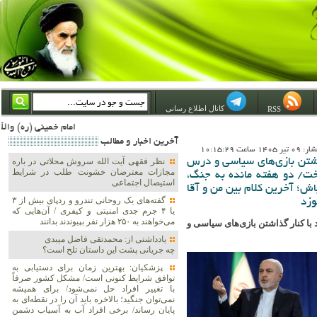
کانال اطلاع رسانی
RSS
امام خمینی (ره) والله اسلام تمامش سیاست است؛ ***** امام شهید: به گفتار امام و کردار امام اهتمام بورزید ***** امام خمینی(ره): ان شاء الله ما اندوه دلمان را در وقت مناسب با انتقام از امریکا و آل سعود برطرف خواهیم س
آخرين اخبار و مطالب
1 ساعت 10:15:29
ذاشتن بازی‌های سیاسی و درس
نظر فقهی آیت الله سروش محلاتی در باره
مجازات معترضان خشونت طلب در شرایط
اخت/ دو هفته مانده به جنگ،
استیصال اجتماعی
ش؛ آخرین کلام بین من و آقا
گفته‌های یک روحانی تندرو و ردپای بیش از ۳
وزد
یا ۴ جرم جدی امنیتی و کیفری / آن‌هایی که
می‌خواهند به ۲۵۰ هزار نفر بپیوندند بدانند
 با کنار گذاشتن بازی‌های سیاسی و
یادداشتی از: محمدتقی فاضل میبدی
چه جریانی پشت این داستان تلخ است؟
پزشکیان‌: بهترین زمان برای دستیابی به
توافق شرایط کنونی است/ مشکل کشور صرفاً
با تغییر افراد حل نمی‌شود/ برای همیشه
نمی‌توان جنگید؛ بالاخره باید آن را در نقطه‌ای به
پایان رساند/ برخی افراد آب به آسیاب دشمن