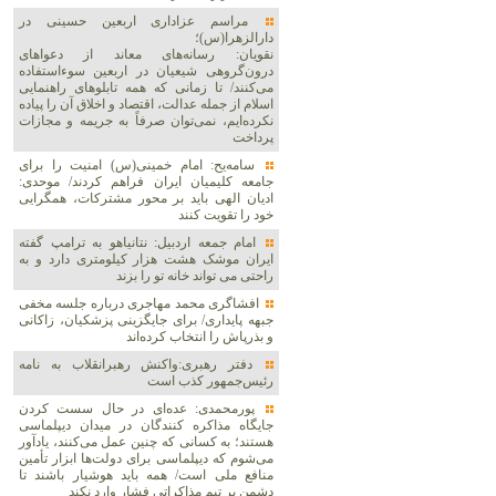
مراسم عزاداری اربعین حسینی در
دارالزهرا(س)؛
نقویان: رسانه‌های معاند از دعواهای
درون‌گروهی شیعیان در اربعین سوءاستفاده
می‌کنند/ تا زمانی که همه تابلوهای راهنمایی
اسلام از جمله عدالت، اقتصاد و اخلاق آن را پیاده
نکرده‌ایم، نمی‌توان صرفاً به جریمه و مجازات
پرداخت
سامه‌یح: امام خمینی(س) امنیت را برای
جامعه کلیمیان ایران فراهم کردند/ موحدی:
ادیان الهی باید بر محور مشترکات، همگرایی
خود را تقویت کنند
امام جمعه اردبیل: نتانیاهو به ترامپ گفته
ایران موشک هشت هزار کیلومتری دارد و به
راحتی می تواند خانه تو را بزند
افشاگری محمد مهاجری درباره جلسه مخفی
جبهه پایداری/ برای جایگزینی پزشکیان، زاکانی
و بذرپاش را انتخاب کرده‌اند
دفتر رهبری:واکنش رهبرانقلاب به نامه
رئیس‌جمهور کذب است
پورمحمدی: عده‌ای در حال سست کردن
جایگاه مذاکره کنندگان در میدان دیپلماسی
هستند؛ به کسانی که چنین عمل می‌کنند، یادآور
می‌شوم که دیپلماسی برای دولت‌ها ابزار تأمین
منافع ملی است/ همه باید هوشیار باشند تا
دشمن بر تیم مذاکراتی فشار وارد نکند