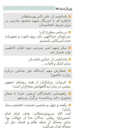
پربازديدها
یادداشتی از: علی اکبر پورسلطان
خاطره ای با خبرنگار شهید محمود صارمی در
مزار شریف افغانستان
در پیامی مطرح کرد؛
سرلشکر عبداللهی: باید روی تابوت و تجهیزات
جدید آمریکایی بایستیم
پیکر شهید امیر سرتیپ دوم خلبان کاظمی
وارد شیراز شد
یادداشتی از: عباس خامه یار
میان اشک و آفتاب…
سفارش مهم آیت‌الله حق شناس درباره
زیارت عاشورا
غرویان: پزشکیان از همه روسای جمهور
پیشین در بیان دیدگاههایش شجاع تر است
راهپیمایی جاماندگان اربعین، فردا با شعار
محوری «باید برخاست» برگزار می‌شود
یکصد و چهل و پنجمین نشست تخصصی بنیاد
باران؛
آیت الله سروش‌محلاتی: هدف قیام امام
حسین(ع)، رهایی بندگان خدا از جهالت بود/
سایر مسائل از جمله ظلم و فساد، ذیل آن
مسأله قرار می‌گیرد