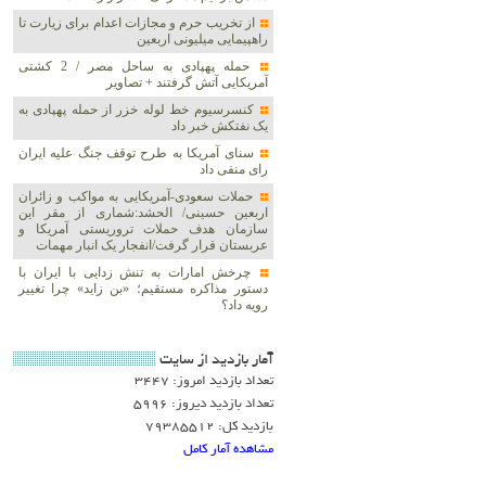
از تخریب حرم و مجازات اعدام برای زیارت تا
راهپیمایی میلیونی اربعین
حمله پهپادی به ساحل مصر / 2 کشتی
آمریکایی آتش گرفتند + تصاویر
کنسرسیوم خط لوله خزر از حمله پهپادی به
یک نفتکش خبر داد
سنای آمریکا به طرح توقف جنگ علیه ایران
رای منفی داد
حملات سعودی-آمریکایی به مواکب و زائران
اربعین حسینی/ الحشد:شماری از مقر این
سازمان هدف حملات تروریستی آمریکا و
عربستان قرار گرفت/انفجار یک انبار مهمات
چرخش امارات به تنش زدایی با ایران با
دستور مذاکره مستقیم؛ «بن زاید» چرا تغییر
رویه داد؟
آمار بازديد از سايت
تعداد بازدید امروز: 3447
تعداد بازدید دیروز: 5996
بازدید کل: 79385512
مشاهده آمار کامل