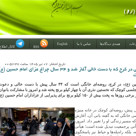
عات
همه‌ی دیدگاه‌ها
تماس با ما
English
کانال اطلاع
RSS
تاريخ انتشار: 07 تير 1405 ساعت 00:57:38
روایت روضه‌ خانگی در کرج که با دست خالی آغاز شد و ۳۴ سال چراغ عزای امام حسین (ع
ت
هیئت «دیوانگان حسین (ع)» در کرج، روضه‌ای خانگی است که ۳۴ سال پیش با دست خالی و دعو
جلسی کوچک که نخستین نذری آن با چهار کیلو برنج پخته شد و امروز با مشارکت بانوان
خادم و اهالی محل، در برخی روزها به پخت بیش از ۱۵۰ کیلو برنج برای پذیرایی از عزاداران امام حسین (ع
 پیش، روضه‌ای کوچک در خانه منیژه
 خانگی که به گفته بانی آن، آغازش
ه مسیر زندگی او را تغییر داد. امروز،
تی پرجمعیت تبدیل شده است؛ هیأتی
نه، بلکه راه‌پله‌ها و حیاط نیز پاسخگوی