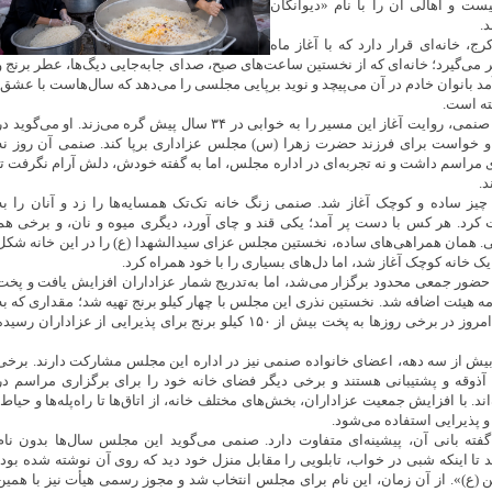
ت و اهالی آن را با نام «دیوانگان
.
ج، خانه‌ای قرار دارد که با آغاز ماه
 می‌گیرد؛ خانه‌ای که از نخستین ساعت‌های صبح، صدای جابه‌جایی دیگ‌ها، عطر برنج و
 بانوان خادم در آن می‌پیچد و نوید برپایی مجلسی را می‌دهد که سال‌هاست با عشق،
ته است.
بانی این هیئت، منیژه صنمی، روایت آغاز این مسیر را به خوابی در ۳۴ سال پیش گره می‌زند. او می‌گوید د
او خواست برای فرزند حضرت زهرا (س) مجلس عزاداری برپا کند. صنمی آن روز نه
ی مراسم داشت و نه تجربه‌ای در اداره مجلس، اما به گفته خودش، دلش آرام نگرفت تا
د.
ز ساده و کوچک آغاز شد. صنمی زنگ خانه تک‌تک همسایه‌ها را زد و آنان را به
کرد. هر کس با دست پر آمد؛ یکی قند و چای آورد، دیگری میوه و نان، و برخی هم
. همان همراهی‌های ساده، نخستین مجلس عزای سیدالشهدا (ع) را در این خانه شکل
ک خانه کوچک آغاز شد، اما دل‌های بسیاری را با خود همراه کرد.
 حضور جمعی محدود برگزار می‌شد، اما به‌تدریج شمار عزاداران افزایش یافت و پخت
امه هیئت اضافه شد. نخستین نذری این مجلس با چهار کیلو برنج تهیه شد؛ مقداری که به
گفته مسئولان هیئت، امروز در برخی روزها به پخت بیش از ۱۵۰ کیلو برنج برای پذیرایی از عزاداران رسید
ش از سه دهه، اعضای خانواده صنمی نیز در اداره این مجلس مشارکت دارند. برخی
 آذوقه و پشتیبانی هستند و برخی دیگر فضای خانه خود را برای برگزاری مراسم در
اند. با افزایش جمعیت عزاداران، بخش‌های مختلف خانه، از اتاق‌ها تا راه‌پله‌ها و حیاط،
 پذیرایی استفاده می‌شود.
 گفته بانی آن، پیشینه‌ای متفاوت دارد. صنمی می‌گوید این مجلس سال‌ها بدون نام
ا اینکه شبی در خواب، تابلویی را مقابل منزل خود دید که روی آن نوشته شده بود:
 (ع)». از آن زمان، این نام برای مجلس انتخاب شد و مجوز رسمی هیأت نیز با همین