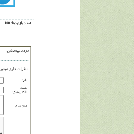
تعداد بازديدها: 100
نظرات خوانندگان:
نظرات حاوي توهين، 
نام:
پست
الکترونيک:
متن پيام: