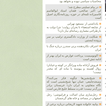
محاسبات سیاسی نبوده و نخواهد بود
در پیام تسلیتی مطرح شد؛
لی اکبر صالحی: فقدان استاد ابوالقاسم
قاسم‌زاده ثلمه‌ای در حوزه روزنامه‌نگاری اصیل
است
یادداشتی از: مسعود تهرانی
ر
از شایعه استعفاء تا بحران روایت؛ چرا دولت به
بازطراحی معماری رسانه‌ای نیاز دارد؟
شکایت از وزارت دادگستری ترامپ بر سر
پرونده اپستین
اعتراف تکان‌دهنده برنی سندرز درباره جنگ با
ایران
اکونومیست: پرداخت عوارض به ایران بهتر از
ادامه تنش است
فروش آزادانه ماده ویرانگر در کوچه و خیابان/
زوال آهسته و پیوسته با ماده ای که مخدر
ه
نیست!
شیخ‌نشین‌ها چگونه فکر می‌کنند؟/
مسجدجامعی: عمان تنها شیخ‌نشینی است که
نگاه متفاوتی به ایران دارد/ عربستان برادر
بزرگ‌تر نیست؛ قدرت مسلط خلیج فارس است
رحل‌سازی میان اصالت و فراموشی؛ رحل
اصفهان در مساجد و خانه های گرجستان
بیانیه خانواده شهید لاریجانی درباره برخی از