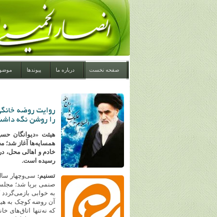
صفحه نخست
درباره ما
پیوندها
موضو
را روشن نگه داش
همسایه‌ها آغاز شد؛ م
رسیده است.
تسنیم:
سی‌وچهار سال
صنمی برپا شد؛ مجلسی
به خوابی بازمی‌گردد ک
آن روضه کوچک به هیأ
که نه‌تنها اتاق‌های خا