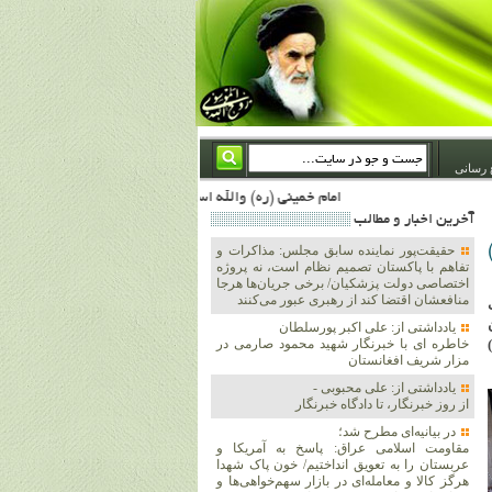
 رسانی
امام خمینی (ره) والله اسلام تمامش سیاست است؛ ***** امام شهید: به گفتار امام و کردار امام اهتمام بورزید ***** امام خمینی(ره): ان شاء الله ما اندوه دلمان را در وقت مناسب با انتقام از امریکا و آل سعود برطرف خواهیم ساخت و داغ و حسرت حلاوت این جنایت بزرگ را بر دلشان خواهیم نهاد 1367/4/29 ***** امام خمینی(رحمة الله علیه) : حکومت آل سعود، این وهابیهای پست بیخبر از خدا بسان خنجرند که همیشه از پشت در قلب مسلمانان فرو رفته‌اند 1366/5/12***** امام خمینی (ره) شهادت در راه خدا مسئله ای نیست که بشود با پیروزی در صحنه های نبرد مقایسه شود، مقام شهادت خود اوج بندگی و سی
آخرين اخبار و مطالب
)
حقیقت‌پور نماینده سابق مجلس: مذاکرات و
تفاهم با پاکستان تصمیم نظام است، نه پروژه
اختصاصی دولت پزشکیان/ برخی جریان‌ها هرجا
منافعشان اقتضا کند از رهبری عبور می‌کنند
ت
یادداشتی از: علی اکبر پورسلطان
)
خاطره ای با خبرنگار شهید محمود صارمی در
مزار شریف افغانستان
یادداشتی از: علی محبوبی -
از روز خبرنگار، تا دادگاه خبرنگار
در بیانیه‌ای مطرح شد؛
مقاومت اسلامی عراق: پاسخ به آمریکا و
عربستان را به تعویق انداختیم/ خون پاک شهدا
هرگز کالا و معامله‌ای در بازار سهم‌خواهی‌ها و