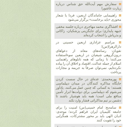
سفارش مهم آیت‌الله حق شناس درباره
زیارت عاشورا
راهپیمایی جاماندگان اربعین، فردا با شعار
محوری «باید برخاست» برگزار می‌شود
افشاگری محمد مهاجری درباره جلسه مخفی
جبهه پایداری/ برای جایگزینی پزشکیان، زاکانی
و بذرپاش را انتخاب کرده‌اند
مراسم عزاداری اربعین حسینی در
دارالزهرا(س)؛
نقویان: رسانه‌های معاند از دعواهای
درون‌گروهی شیعیان در اربعین سوءاستفاده
می‌کنند/ تا زمانی که همه تابلوهای راهنمایی
اسلام از جمله عدالت، اقتصاد و اخلاق آن را پیاده
نکرده‌ایم، نمی‌توان صرفاً به جریمه و مجازات
پرداخت
پورمحمدی: عده‌ای در حال سست کردن
جایگاه مذاکره کنندگان در میدان دیپلماسی
هستند؛ به کسانی که چنین عمل می‌کنند، یادآور
می‌شوم که دیپلماسی برای دولت‌ها ابزار تأمین
منافع ملی است/ همه باید هوشیار باشند تا
دشمن بر تیم مذاکراتی فشار وارد نکند
سامه‌یح: امام خمینی(س) امنیت را برای
جامعه کلیمیان ایران فراهم کردند/ موحدی:
ادیان الهی باید بر محور مشترکات، همگرایی
خود را تقویت کنند