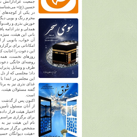
جمعیت عزادارانش نیس
حسین (ع)» می‌شناسند
در یکی از کوچه‌های کر
محرم رنگ و بویی دیگر
خورش نذری و رفت‌وآمد
همدلی و نذر ادامه یاف
آن خواب، بانویی از 
امکاناتی برای برگزار
این دعوت را اجابت کن
روزهای نخست، همه چی
روضه‌ای خانگی دعوت 
ظرف و وسایل پذیرایی
داد؛ مجلسی که از دل ی
این مجلس در ابتدا با
غذای نذری نیز به برن
است.
اکنون پس از گذشت بی
از آنان مسئول تأمین
اختیار هیئت قرار داده‌
برای برگزاری مراسم و
نام این هیئت نیز به
مشخص برگزار می‌شد ت
«هیئت دیوانگان حسین