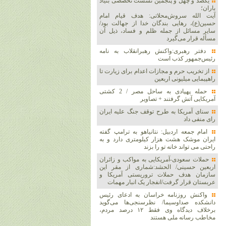
یکصد و چهل و پنجمین نشست تخصصی بنیاد
باران؛
آیت الله سروش‌محلاتی: هدف قیام امام
حسین(ع)، رهایی بندگان خدا از جهالت بود/
سایر مسائل از جمله ظلم و فساد، ذیل آن
مسأله قرار می‌گیرد
دفتر رهبری:واکنش رهبرانقلاب به نامه
رئیس‌جمهور کذب است
از تخریب حرم و مجازات اعدام برای زیارت تا
راهپیمایی میلیونی اربعین
حمله پهپادی به ساحل مصر / 2 کشتی
آمریکایی آتش گرفتند + تصاویر
سنای آمریکا به طرح توقف جنگ علیه ایران
رای منفی داد
امام جمعه اردبیل: نتانیاهو به ترامپ گفته
ایران موشک هشت هزار کیلومتری دارد و به
راحتی می تواند خانه تو را بزند
حملات سعودی-آمریکایی به مواکب و زائران
اربعین حسینی/ الحشد:شماری از مقر این
سازمان هدف حملات تروریستی آمریکا و
عربستان قرار گرفت/انفجار یک انبار مهمات
واکنش روزنامه خراسان به ادعای رئیس
دانشکده صداوسیما/ نظرسنجی‌ها می‌گوید
برخلاف دیدگاه وی فقط ۱۲ درصد مردم،
مخاطب رسانه ملی هستند