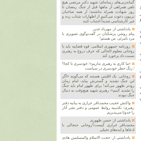
گمانه‌زنی‌های رسانه‌ای/ شهید دکتر مرتضی هیچ
تلفن همراهی از ماهها قبل از جنگ رمضان تا
روز شهادت همراه نداشتند/ از همه صاحبان
تریبون دعوت می‌کنیم از اظهارات شتاب زده و
غیر کارشناسی شدیداً اجتناب کنند
یادداشتی از: مهرداد خدیر
پیام روشن پزشکیان در گفت‌و‌گوی تصویری با
مرد نامرئی: من هستم!
روزنامه جمهوری اسلامی: قوه قضاییه باید با
روحانی معلوم الحالی که حرف دروغ به رهبری
نسبت داد برخورد کند
برای
«ما کاری به رهبری نداریم»؛ خودسری تا کجا؟
/ زنگ خطر خودسری در سیاست
روحانی: یک اقلیتی هستند که می‌گویند «اگر
این جنگ تشدید و گسترش بیابد، امام زمان
زودتر ظهور می‌کند! برای ظهور امام باید جنگ
را تشدید کنیم»/ رهبری شهید هیچ‌وقت به دنبال
جنگ نبودند
ن
واکنش عجیب محمدباقر خرازی به بیانیه دفتر
رهبری/ تکذیبیه روابط عمومی و دفتر نشر آثار
را حدوثا می‌پذیریم
یادداشتی از: حسن ظهوری
محمدباقر خرازی کیست؟روحانی جنجالی با
ادعاها و ایده‌های تخیلی
یادداشتی از: حجت الاسلام والمسلمین هادی