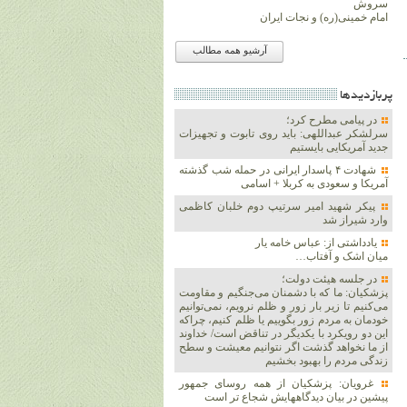
سروش
امام خمینی(ره) و نجات ایران
آرشیو همه مطالب
پربازديدها
در پیامی مطرح کرد؛
سرلشکر عبداللهی: باید روی تابوت و تجهیزات
جدید آمریکایی بایستیم
شهادت ۴ پاسدار ایرانی در حمله شب گذشته
آمریکا و سعودی به کربلا + اسامی
پیکر شهید امیر سرتیپ دوم خلبان کاظمی
وارد شیراز شد
یادداشتی از: عباس خامه یار
میان اشک و آفتاب…
در جلسه هیئت دولت؛
پزشکیان: ما که با دشمنان می‌جنگیم و مقاومت
می‌کنیم تا زیر بار زور و ظلم نرویم، نمی‌توانیم
خودمان به مردم زور بگوییم یا ظلم کنیم، چراکه
این دو رویکرد با یکدیگر در تناقض است/ خداوند
از ما نخواهد گذشت اگر نتوانیم معیشت و سطح
زندگی مردم را بهبود بخشیم
غرویان: پزشکیان از همه روسای جمهور
پیشین در بیان دیدگاههایش شجاع تر است