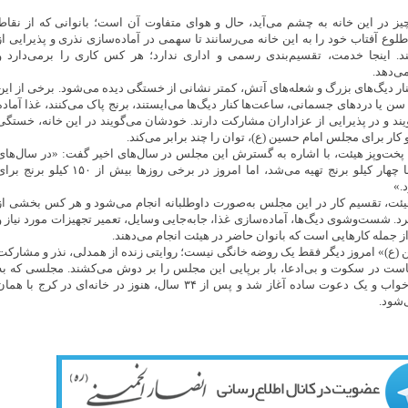
چیز در این خانه به چشم می‌آید، حال و هوای متفاوت آن است؛ بانوانی که از نقاط
وع آفتاب خود را به این خانه می‌رسانند تا سهمی در آماده‌سازی نذری و پذیرایی از
د. اینجا خدمت، تقسیم‌بندی رسمی و اداری ندارد؛ هر کس کاری را برمی‌دارد و
ی‌دهد.
نار دیگ‌های بزرگ و شعله‌های آتش، کمتر نشانی از خستگی دیده می‌شود. برخی از این
سن یا دردهای جسمانی، ساعت‌ها کنار دیگ‌ها می‌ایستند، برنج پاک می‌کنند، غذا آماده
د و در پذیرایی از عزاداران مشارکت دارند. خودشان می‌گویند در این خانه، خستگی
و کار برای مجلس امام حسین (ع)، توان را چند برابر می‌کند.
پخت‌وپز هیئت، با اشاره به گسترش این مجلس در سال‌های اخیر گفت: «در سال‌های
ابتدایی، غذای نذری با چهار کیلو برنج تهیه می‌شد، اما امروز در برخی روزها بیش از ۱۵۰ کیلو برنج 
.»
هیئت، تقسیم کار در این مجلس به‌صورت داوطلبانه انجام می‌شود و هر کس بخشی از
رد. شست‌وشوی دیگ‌ها، آماده‌سازی غذا، جابه‌جایی وسایل، تعمیر تجهیزات مورد نیاز و
از جمله کارهایی است که بانوان حاضر در هیئت انجام می‌دهند.
 (ع)» امروز دیگر فقط یک روضه خانگی نیست؛ روایتی زنده از همدلی، نذر و مشارکت
ست در سکوت و بی‌ادعا، بار برپایی این مجلس را بر دوش می‌کشند. مجلسی که به
گفته بانی آن، از یک خواب و یک دعوت ساده آغاز شد و پس از ۳۴ سال، هنوز در خانه‌ای در کرج با هما
‌شود.