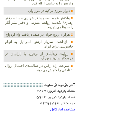
و ارتش را به ترامپ ارائه کرد
دیوار مرزی ترکیه در مرز وان
واکنش عجیب محمدباقر خرازی به بیانیه دفتر
رهبری/ تکذیبیه روابط عمومی و دفتر نشر آثار
را حدوثا می‌پذیریم
هزاران زوج‌ جوان در صف دریافت وام ازدواج
بازداشت سرباز ارتش اسرائیل به اتهام
جاسوسی برای ایران
روایت زیدآبادی از برخورد با ایرانیان در
فرودگاه سن‌پترزبورگ
سرعت راه رفتن در سالمندی احتمال زوال
شناختی را کاهش می دهد
آمار بازديد از سايت
تعداد بازدید امروز: 3807
تعداد بازدید دیروز: 5922
بازدید کل: 79391794
مشاهده آمار کامل