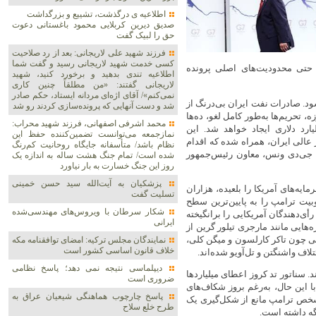
اطلاعیه ی درگذشت، تشییع و بزرگداشت
صدیق دیرین کربلایی محمود باغستانی دعوت
حق را لبیک گفت
فرزند شهید علی لاریجانی: بعد از رد صلاحیت
کسی خدمت شهید لاریجانی رسید و گفت شما
 حتی محدودیت‌های اصلی پرونده
اطلاعیه‌ تندی بدهید و برخورد کنید، شهید
لاریجانی گفتند: «من مطلقاً چنین کاری
نمی‌کنم»/ آقای اژه‌ای مردانه ایستاد، حکم صادر
د. صادرات نفت ایران بی‌درنگ از
شد و دست آنهایی که پرونده‌سازی کردند رو شد
 شده و در صورت پیشرفت گفت‌وگوها در طول آتش‌بس ۶۰ روزه، تحریم‌ها به‌طور کامل لغو، ده‌ها
محمد اشرفی اصفهانی، فرزند شهید محراب:
لار دارایی مسدودشده آزاد و یک صندوق بازسازی ۳۰۰ میلیارد دلاری ایجاد خواهد شد. این
نمازجمعه می‌توانست تضمین‌کننده حفظ این
 عالی ایران، همراه شده که اقدام
نظام باشد/ متأسفانه جایگاه روحانیت کم‌رنگ
 جی‌دی ونس، معاون رئیس‌جمهور
شده است/ تمام جنگ هشت ساله به اندازه یک
روز این جنگ خسارت به بار نیاورد
پزشکیان به آیت‌الله سید حسن خمینی
مایه‌های آمریکا را بلعیده، هزاران
تسلیت گفت
بیت ترامپ را به پایین‌ترین سطح
شکار سرطان با ویروس‌های مهندسی‌شده
ی‌دهندگان آمریکایی را برانگیخته
ایرانی
‌هایی مانند مارجری تیلور گرین از
ایی چون تاکر کارلسون و میگن کلی،
نمایندگان مجلس ترکیه: امضای توافقنامه مکه
خلاف قانون اساسی کشور است
لاف واشنگتن و تل‌آویو شده‌اند.
دیپلماسی نتیجه‌ نمی دهد؛ پاسخ نظامی
 سناتور تد کروز اعطای میلیاردها
ضروری است
ا این حال، به‌رغم بروز شکاف‌های
پاسخ چارچوب هماهنگی شیعیان عراق به
به شخص ترامپ مانع از شکل‌گیری یک
طرح خلع سلاح
نگه داشته است.