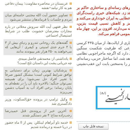
عربستان در محاصره مقاومت؛ پیمان دفاعی
های رسانه‌ای و ساختاری حاکم بر
هم به کار نیامد+نقشه
هد زد. شبکه‌های خبری راست‌گرای
تصاویر حضور آیت الله مجتبی خامنه‌ای میان
اعطایی به ایران خودداری می‌کنند و
مردم و جلسات با فرماندهان منتشر می‌شود
رمز و کاهش نسبی قیمت بنزین،
نظر فقهی آیت الله سروش محلاتی در باره
 می‌دارند. افزون بر این، چهار ماه
مجازات معترضان خشونت طلب در شرایط
مومی فراهم می‌کند.
استیصال اجتماعی
از منظر ساختاری نیز، به دلیل مهندسی جناحی حوزه‌های انتخاباتی در بسیاری از ایالت‌ها، از میان ۴۳۵ کرسی
گفته‌های یک روحانی تندرو و ردپای بیش از ۳
یا ۴ جرم جدی امنیتی و کیفری / آن‌هایی که
بتی هستند؛ موضوعی که ظرفیت شکست سنگین
می‌خواهند به ۲۵۰ هزار نفر بپیوندند بدانند
د دارد که اگرچه ماجراجویی نظامی
 شد، اما ساختار حزبی، رسانه‌ای
یادداشتی از: محمدتقی فاضل میبدی
چه جریانی پشت این داستان تلخ است؟
ور را به‌سختی بابت این عقب‌نشینی
پزشکیان‌: بهترین زمان برای دستیابی به
توافق شرایط کنونی است/ مشکل کشور صرفاً
با تغییر افراد حل نمی‌شود/ برای همیشه
نمی‌توان جنگید؛ بالاخره باید آن را در نقطه‌ای به
پایان رساند/ برخی افراد آب به آسیاب دشمن
می‌ریزند
وکیل ترامپ در پرونده حق‌السکوت، وزیر
دادگستری شد
آخرین خبر از پرونده‌ی قتل حمیدرضا
رجب‌زاده مداح: ۴ نفر دستگیر شدند
خدمه ناو آبراهام لینکلن: پس از 8 ماه حضور
در دریا خسته و درمانده‌ شدیم
نسخه قابل چاپ