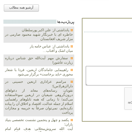
آرشیو همه مطالب
پربازديدها
یادداشتی از: علی اکبر پورسلطان
خاطره ای با خبرنگار شهید محمود صارمی در
مزار شریف افغانستان
یادداشتی از: عباس خامه یار
میان اشک و آفتاب…
سفارش مهم آیت‌الله حق شناس درباره
زیارت عاشورا
راهپیمایی جاماندگان اربعین، فردا با شعار
محوری «باید برخاست» برگزار می‌شود
مراسم عزاداری اربعین حسینی در
دارالزهرا(س)؛
نقویان: رسانه‌های معاند از دعواهای
درون‌گروهی شیعیان در اربعین سوءاستفاده
می‌کنند/ تا زمانی که همه تابلوهای راهنمایی
اسلام از جمله عدالت، اقتصاد و اخلاق آن را پیاده
نکرده‌ایم، نمی‌توان صرفاً به جریمه و مجازات
پرداخت
یکصد و چهل و پنجمین نشست تخصصی بنیاد
باران؛
آیت الله سروش‌محلاتی: هدف قیام امام