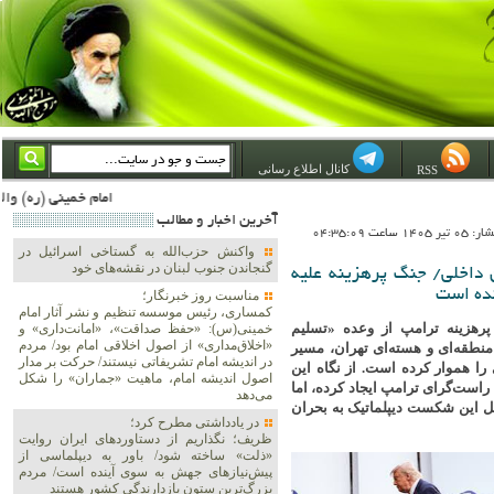
کانال اطلاع رسانی
RSS
امام خمینی (ره) والله اسلام تمامش سیاست است؛ ***** امام شهید: به گفتار امام و کردار امام اهتمام بورزید ***** امام خمینی(ره): ان شاء الله ما اندوه دلمان را در وقت مناسب با انتقام از امریکا
آخرين اخبار و مطالب
1 ساعت 04:35:09
واکنش حزب‌الله به گستاخی اسرائیل در
گنجاندن جنوب لبنان در نقشه‌های خود
ان داخلی/ جنگ پرهزینه علیه
نده است
مناسبت روز خبرنگار؛
کمساری، رئیس موسسه تنظیم و نشر آثار امام
پرهزینه ترامپ از وعده «تسلیم
خمینی(س): «حفظ صداقت»، «امانت‌داری» و
«اخلاق‌مداری» از اصول اخلاقی امام بود/ مردم
نطقه‌ای و هسته‌ای تهران، مسیر
در اندیشه امام تشریفاتی نیستند/ حرکت بر مدار
ا هموار کرده است. از نگاه این
اصول اندیشه امام، ماهیت «جماران» را شکل
راست‌گرای ترامپ ایجاد کرده، اما
می‌دهد
بدیل این شکست دیپلماتیک به بحران
در یادداشتی مطرح کرد؛
ظریف؛ نگذاریم از دستاوردهای ایران روایت
«ذلت» ساخته شود/ باور به دیپلماسی از
پیش‌نیازهای جهش به سوی آینده است/ مردم
بزرگ‌ترین ستون بازدارندگی کشور هستند