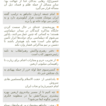
حسین(ع)، رهایی بندگان خدا از جهالت بود/
سایر مسائل از جمله ظلم و فساد، ذیل آن
مسأله قرار می‌گیرد
امام جمعه اردبیل: نتانیاهو به ترامپ گفته
ایران موشک هشت هزار کیلومتری دارد و به
راحتی می تواند خانه تو را بزند
پورمحمدی: عده‌ای در حال سست کردن
جایگاه مذاکره کنندگان در میدان دیپلماسی
هستند؛ به کسانی که چنین عمل می‌کنند، یادآور
می‌شوم که دیپلماسی برای دولت‌ها ابزار تأمین
منافع ملی است/ همه باید هوشیار باشند تا
دشمن بر تیم مذاکراتی فشار وارد نکند
دفتر رهبری:واکنش رهبرانقلاب به نامه
رئیس‌جمهور کذب است
از تخریب حرم و مجازات اعدام برای زیارت تا
راهپیمایی میلیونی اربعین
کنسرسیوم خط لوله خزر از حمله پهپادی به
یک نفتکش خبر داد
یادداشتی از: حجت الاسلام والمسلمین هادی
سروش
امام خمینی(ره) و نجات ایران
چه کنیم تا از مسیر پیاده‌روی اربعین بهره
بیشتری ببریم؟/نقش ما در منظومه فکری
اربعین چگونه ایفا می‌شود؟
رویترز: نتانیاهو پیشنهاد ترور فرماندهان سپاه