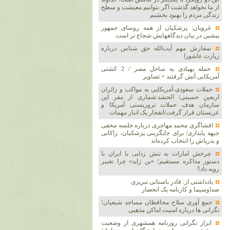
از ما نخواهد گذشت اگر نتوانیم معیشت و سطح
زندگی مردم را بهبود بخشیم
غرویان: پزشکیان از همه روسای جمهور
پیشین در بیان دیدگاههایش شجاع تر است
سفارش مهم آیت‌الله حق شناس درباره
زیارت عاشورا
حمله پهپادی به ساحل مصر / 2 کشتی
آمریکایی آتش گرفتند + تصاویر
حملات سعودی-آمریکایی به مواکب و زائران
اربعین حسینی/ الحشد:شماری از مقر این
سازمان هدف حملات تروریستی آمریکا و
عربستان قرار گرفت/انفجار یک انبار مهمات
افشاگری محمد مهاجری درباره جلسه مخفی
جبهه پایداری/ برای جایگزینی پزشکیان، زاکانی
و بذرپاش را انتخاب کرده‌اند
چرخش امارات به تنش زدایی با ایران با
دستور مذاکره مستقیم؛ «بن زاید» چرا تغییر
رویه داد؟
یادداشتی از: قادر باستانی تبریزی
صداوسیما و کارنامه یک انحصار
جمع آوری سلاح محافظان مساجد شیعیان؛
نگرانی ها درباره امنیت اماکن مذهبی
ابراز نگرانی روزنامه همشهری از وضعیت