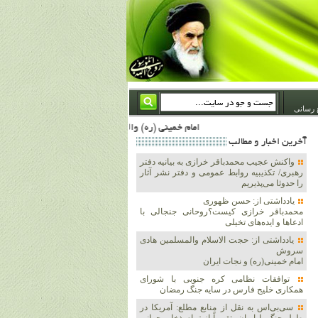
 رسانی
امام خمینی (ره) والله اسلام تمامش سیاست است؛ ***** امام شهید: به گفتار امام و کردار امام اهتمام بورزید ***** امام خمینی(ره): ان شاء الله ما اندوه دلمان را در وقت مناسب با انتقام از امریکا و آل سعود برطرف خواهیم ساخت و داغ و حسرت حلاوت این جنایت بزرگ را بر دلشان خواهیم نهاد 1367/4/29 ***** امام خمینی(رحمة الله علیه) : حکومت آل سعود، این وهابیهای پست بیخبر از خدا بسان خنجرند که همیشه از پشت در قلب مسلمانان فرو رفته‌اند 1366/5/12***** امام خمینی (ره) شهادت در راه خدا مسئله ای نیست که بشود با پیروزی در صحنه های نبرد م
آخرين اخبار و مطالب
واکنش عجیب محمدباقر خرازی به بیانیه دفتر
رهبری/ تکذیبیه روابط عمومی و دفتر نشر آثار
را حدوثا می‌پذیریم
یادداشتی از: حسن ظهوری
محمدباقر خرازی کیست؟روحانی جنجالی با
ادعاها و ایده‌های تخیلی
یادداشتی از: حجت الاسلام والمسلمین هادی
سروش
امام خمینی(ره) و نجات ایران
توافقات نظامی کره جنوبی با شورای
همکاری خلیج فارس در سایه جنگ رمضان
سی‌بی‌اس به نقل از منابع مطلع: آمریکا در