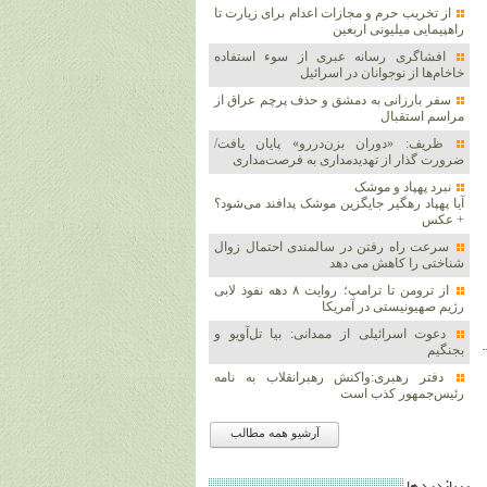
از تخریب حرم و مجازات اعدام برای زیارت تا
راهپیمایی میلیونی اربعین
افشاگری رسانه عبری از سوء استفاده
خاخام‌ها از نوجوانان در اسرائیل
سفر بارزانی به دمشق و حذف پرچم عراق از
مراسم استقبال
ظریف: «دوران بزن‌دررو» پایان یافت/
ضرورت گذار از تهدیدمداری به فرصت‌مداری
نبرد پهپاد و موشک‌
آیا پهپاد رهگیر جایگزین موشک‌ پدافند می‌شود؟
+ عکس
سرعت راه رفتن در سالمندی احتمال زوال
شناختی را کاهش می دهد
از ترومن تا ترامپ؛ روایت ۸ دهه نفوذ لابی
رژیم صهیونیستی در آمریکا
دعوت اسرائیلی از ممدانی: بیا تل‌آویو و
بجنگیم
دفتر رهبری:واکنش رهبرانقلاب به نامه
رئیس‌جمهور کذب است
آرشیو همه مطالب