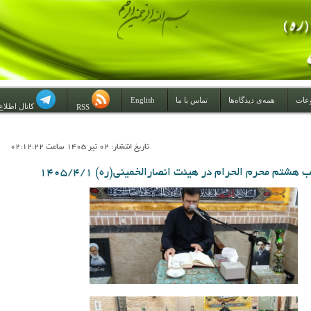
عات
همه‌ی دیدگاه‌ها
تماس با ما
English
کانال اطلاع
RSS
تاريخ انتشار: 02 تير 1405 ساعت 02:12:22
شتم محرم الحرام در هیئت انصارالخمینی(ره) 1405/4/1