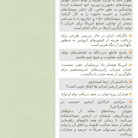
طول جنگ با ایران، تقریباً از تمام ذخایر جهانی
موشک‌های دقیق‌زن دوربرد خود استفاده کرده/
واشنگتن به طور خاص، کل ذخایر موشک‌های
«اتکمز» و «ضربه دقیق» را به کار گرفته/
مصرف موشک‌های «تاد» و «پاتریوت» با سرعتی
بیشتر از توانایی صنایع آمریکا برای جبران یا
تولید جایگزین آن‌ها، در حال انجام است
تلگراف: ایران در حال بررسی طرحی برای
دریافت هزینه از کشورهای اروپایی به منظور
نگهداری از تنگه هرمز است
پاسخ قاطع حزب‌الله به لفاظی‌های نواف
سلام علیه مقاومت و شیخ نعیم قاسم
آمریکا هشدار داد بن‌سلمان عقب نشست/
عمان میزبان رایزنی‌های غیرمستقیم برای
جلوگیری از بسته شدن باب‌المندب
یادداشتی از: رضا غبیشاوی
چرا سفر اربعین ایرانی ها اتفاق خوبی است؟
هزاران زوج‌ جوان در صف دریافت وام ازدواج
مراسم عزاداری اربعین حسینی در
دارالزهرا(س)؛
نقویان: رسانه‌های معاند از دعواهای
درون‌گروهی شیعیان در اربعین سوءاستفاده
می‌کنند/ تا زمانی که همه تابلوهای راهنمایی
اسلام از جمله عدالت، اقتصاد و اخلاق آن را پیاده
نکرده‌ایم، نمی‌توان صرفاً به جریمه و مجازات
پرداخت