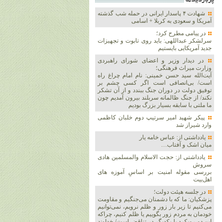
پربازديدها
شهادت ۴ پاسدار ایرانی در حمله شب گذشته
آمریکا و سعودی به کربلا + اسامی
در پیامی مطرح کرد؛
سرلشکر عبداللهی: باید روی تابوت و تجهیزات
جدید آمریکایی بایستیم
در دیدار وزیر و اعضای شورای راهبردی
وزارت‌ میراث فرهنگی؛
آیت‌الله سید حسن خمینی: نام امام چراغ راه
است/ بی‌انصافی است‌ اگر کسی چشم بر
توفیق دولت‌ در دوران جنگ ببندد و از آن تشکر
نکند/ از جنگ ظالمانه سربلند بیرون آمدیم چون
ما ملتی با سابقه بسیار بزرگ بودیم
پیکر شهید امیر سرتیپ دوم خلبان کاظمی
وارد شیراز شد
یادداشتی از: عباس خامه یار
میان اشک و آفتاب…
یادداشتی از: حجت الاسلام والمسلمین هادی
سروش
بررسی مقوله امنیت بر اساسِ آموزه های
اهل‌بیت
در جلسه هیئت دولت؛
پزشکیان: ما که با دشمنان می‌جنگیم و مقاومت
می‌کنیم تا زیر بار زور و ظلم نرویم، نمی‌توانیم
خودمان به مردم زور بگوییم یا ظلم کنیم، چراکه
این دو رویکرد با یکدیگر در تناقض است/ خداوند