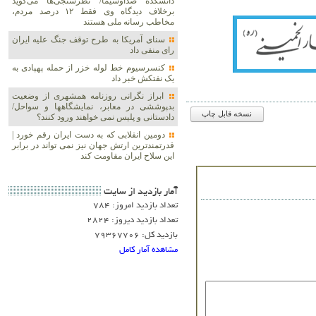
دانشکده صداوسیما/ نظرسنجی‌ها می‌گوید
برخلاف دیدگاه وی فقط ۱۲ درصد مردم،
مخاطب رسانه ملی هستند
سنای آمریکا به طرح توقف جنگ علیه ایران
رای منفی داد
کنسرسیوم خط لوله خزر از حمله پهپادی به
یک نفتکش خبر داد
ابراز نگرانی روزنامه همشهری از وضعیت
بدپوششی در معابر، نمایشگاهها و سواحل/
نسخه قابل چاپ
دادستانی و پلیس نمی خواهند ورود کنند؟
دومین انقلابی که به دست ایران رقم خورد |
قدرتمندترین ارتش جهان نیز نمی تواند در برابر
این سلاح ایران مقاومت کند
آمار بازديد از سايت
تعداد بازدید امروز: 784
تعداد بازدید دیروز: 2824
بازدید کل: 79367706
مشاهده آمار کامل