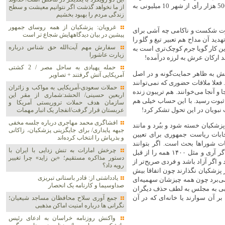
سخن بگویند؟ مگر آن که آن 100 میلیون برگ را به هیچ انگارند و همین 500 هزار رأی از شهر 10 میلیونی به
از ما نخواهد گذشت اگر نتوانیم معیشت و سطح
زندگی مردم را بهبود بخشیم
غرویان: پزشکیان از همه روسای جمهور
 صورت شکست و ناکامی چه آشی برای
پیشین در بیان دیدگاههایش شجاع تر است
هدید آن مداح هم تعبیر تیغ و گلو را
سفارش مهم آیت‌الله حق شناس درباره
ین کار گویا جرم کوچک‌تری است به
زیارت عاشورا
د ارکان عرش به لرزه درآمده!
حمله پهپادی به ساحل مصر / 2 کشتی
نش به ظاهر حمایت‌گونه و در اصل
آمریکایی آتش گرفتند + تصاویر
 فعلا ملاقات حضوری که نمی‌توانند
حملات سعودی-آمریکایی به مواکب و زائران
 و آنجا می‌خوانند. هم تریبون زنده
اربعین حسینی/ الحشد:شماری از مقر این
ثبوت رسید. با این حساب خیلی هم
سازمان هدف حملات تروریستی آمریکا و
 نبویان در این تحول تشکر کرد!
عربستان قرار گرفت/انفجار یک انبار مهمات
افشاگری محمد مهاجری درباره جلسه مخفی
ا پزشکیان خسته شود و ببُرد و مانند
جبهه پایداری/ برای جایگزینی پزشکیان، زاکانی
تخابات ریاست جمهوری برای تعیین
و بذرپاش را انتخاب کرده‌اند
ات شوراها بحث است. اگر بتوانند
چرخش امارات به تنش زدایی با ایران با
برگزار کنند با تعدد و تنوع نامزدها چه کنند؛ رد صلاحیت‌شان کنند یا نه؟ اگر آری و مثل ۱۴۰۰ همه را از قبل
دستور مذاکره مستقیم؛ «بن زاید» چرا تغییر
 اگر آزاد باشد و فردی صریح‌تر از
رویه داد؟
زشکیان نگذارند چون اتفاقا بیش
یادداشتی از: قادر باستانی تبریزی
می‌برد چون همه چیزشان سهمیه‌ای
صداوسیما و کارنامه یک انحصار
‌یابی به مجلس به لطف حذف دیگران
ر آن سوارند یا خانه‌ای که در آن
جمع آوری سلاح محافظان مساجد شیعیان؛
نگرانی ها درباره امنیت اماکن مذهبی
واکنش روزنامه خراسان به ادعای رئیس