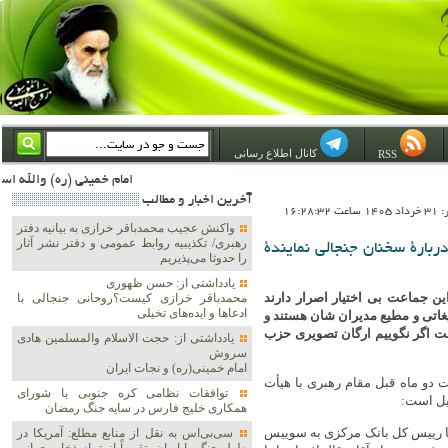
کانال اطلاع رسانی
RSS
امام خمینی (ره) والله اسلام تمامش سیاست است؛ ***** امام شهید: به گفتار امام و کردار امام اهتمام بورزید ***** امام خمینی(ره): ان شاء الله ما اندوه دلمان را در وقت مناسب با انتقام از امریکا و آل سعود برطرف خواهیم ساخت و داغ و حسرت حلاوت این جنای
آخرين اخبار و مطالب
16:28:3
واکنش عجیب محمدباقر خرازی به بیانیه دفتر
رهبری/ تکذیبیه روابط عمومی و دفتر نشر آثار
کالبد نبویان؛ مجری چرا حیران؟!/ 10 نکته دربارۀ سخنان جنجالی نمایندۀ
را حدوثا می‌پذیریم
یادداشتی از: حسن ظهوری
ن جماعت بی اختیار اصرار دارند
محمدباقر خرازی کیست؟روحانی جنجالی با
ادعاها و ایده‌های تخیلی
یغاتی و مطیع مدیران شان هستند و
 اگر نگوییم ارگان تصویری حزب
یادداشتی از: حجت الاسلام والمسلمین هادی
سروش
امام خمینی(ره) و نجات ایران
 دو ماه قبل مقام رهبری با هیأت
توافقات نظامی کره جنوبی با شورای
لیل است:
همکاری خلیج فارس در سایه جنگ رمضان
با رییس کل بانک مرکزی به سوییس
سی‌بی‌اس به نقل از منابع مطلع: آمریکا در