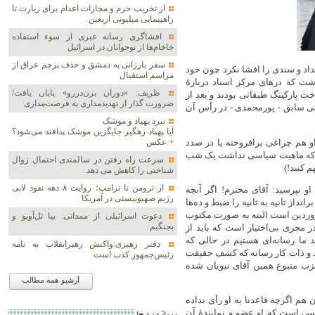
از تخریب حرم و مجازات اعدام برای زیارت تا
راهپیمایی میلیونی اربعین
افشاگری رسانه عبری از سوء استفاده
خاخام‌ها از نوجوانان در اسرائیل
سفر بارزانی به دمشق و حذف پرچم عراق از
د و سندی را افشا نکرد چون خود
مراسم استقبال
اشت که درهای مرکز اسناد دربارۀ
ظریف: «دوران بزن‌دررو» پایان یافت/
ت پارکینگ طبقاتی بودند و بعد از
ضرورت گذار از تهدیدمداری به فرصت‌مداری
یتی سابق - پورمحمدی - در رأس آن
نبرد پهپاد و موشک‌
آیا پهپاد رهگیر جایگزین موشک‌ پدافند می‌شود؟
و هم چراغی برافروخته یا در صدد
+ عکس
ین که ماهیت سیاسی نداشت یک شب
سرعت راه رفتن در سالمندی احتمال زوال
م کنند!)
شناختی را کاهش می دهد
از ترومن تا ترامپ؛ روایت ۸ دهه نفوذ لابی
و نپرسید: آقای محترم! اگر آنچه
رژیم صهیونیستی در آمریکا
داز ثانیه به ثانیه را ضبط و ده‌ها
روردین است البته به صورت مکتوب
دعوت اسرائیلی از ممدانی: بیا تل‌آویو و
بجنگیم
 مجری بی‌اختیار است که باید از
 ما رسانه‌ای هستیم در حالی که
دفتر رهبری:واکنش رهبرانقلاب به نامه
د و ذات کار رسانه که کشف حقیقت
رئیس‌جمهور کذب است
ب متبوع همین آقای نبویان شده
آرشیو همه مطالب
هم اگرچه قاعدتا به او رأی نداده
ی است که او عضو و نمایندۀ آن