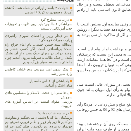
پربازديدها
مدعی‌اند تعطیل نیست و در حال
شهادت ۴ پاسدار ایرانی در حمله شب گذشته
ابق قانون اساسی باید از رادیو
آمریکا و سعودی به کربلا + اسامی
در پیامی مطرح کرد؛
 وقتی نماینده اول مجلس اقلیت تا
سرلشکر عبداللهی: باید روی تابوت و تجهیزات
جدید آمریکایی بایستیم
بری جلوه دهد حساب دیگران روشن
 اگر از مذاکره ناراضی بودند به
در دیدار وزیر و اعضای شورای راهبردی
!
وزارت‌ میراث فرهنگی؛
آیت‌الله سید حسن خمینی: نام امام چراغ راه
ر و برداشت او از پیام این است.
است/ بی‌انصافی است‌ اگر کسی چشم بر
توفیق دولت‌ در دوران جنگ ببندد و از آن تشکر
 به معنی این نیست که پزشکیان
نکند/ از جنگ ظالمانه سربلند بیرون آمدیم چون
است و در آنجا همۀ مقامات ارشد
ما ملتی با سابقه بسیار بزرگ بودیم
ی که به نبویان تریبون داد- امضا
پیکر شهید امیر سرتیپ دوم خلبان کاظمی
می‌کند؟ پزشکیان یا رییس مجلس و
وارد شیراز شد
یادداشتی از: عباس خامه یار
ع نسبی در شورای عالی امنیت ملی
میان اشک و آفتاب…
ولو به رأی اول نبویان ببالند چون
یادداشتی از: حجت الاسلام والمسلمین هادی
 اقبالی ندارند.
سروش
بررسی مقوله امنیت بر اساسِ آموزه های
هوری و مجموعا طی 5 نوبت 100 میلیون به نفع صلح و تنش زدایی با آمریکا رأی
اهل‌بیت
داده ‌اند: 42 میلیون به خاتمی در سال های 67 و 80. همچنین 42 میلیون در سال های 92 و 96 به حسن روحانی
در جلسه هیئت دولت؛
پزشکیان: ما که با دشمنان می‌جنگیم و مقاومت
می‌کنیم تا زیر بار زور و ظلم نرویم، نمی‌توانیم
البته مشترک‌اند ولی غرض 100 میلیون برگ است که روی آن نوشته شده بود:
خودمان به مردم زور بگوییم یا ظلم کنیم، چراکه
د همچنان از طرف همه ملت ایران
این دو رویکرد با یکدیگر در تناقض است/ خداوند