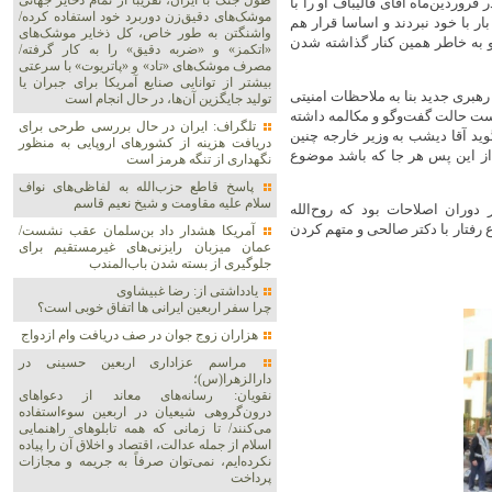
طول جنگ با ایران، تقریباً از تمام ذخایر جهانی
روردین‌ماه آقای قالیباف او را با
موشک‌های دقیق‌زن دوربرد خود استفاده کرده/
بار با خود نبردند و اساسا قرار هم
واشنگتن به طور خاص، کل ذخایر موشک‌های
 او به خاطر همین کنار گذاشته شدن
«اتکمز» و «ضربه دقیق» را به کار گرفته/
مصرف موشک‌های «تاد» و «پاتریوت» با سرعتی
بیشتر از توانایی صنایع آمریکا برای جبران یا
 رهبری جدید بنا به ملاحظات امنیتی
تولید جایگزین آن‌ها، در حال انجام است
است حالت گفت‌و‌گو و مکالمه داشته
تلگراف: ایران در حال بررسی طرحی برای
وید آقا دیشب به وزیر خارجه چنین
دریافت هزینه از کشورهای اروپایی به منظور
 از این پس هر جا که باشد موضوع
نگهداری از تنگه هرمز است
پاسخ قاطع حزب‌الله به لفاظی‌های نواف
سلام علیه مقاومت و شیخ نعیم قاسم
 دوران اصلاحات بود که روح‌الله
رفتار با دکتر صالحی و متهم کردن
آمریکا هشدار داد بن‌سلمان عقب نشست/
عمان میزبان رایزنی‌های غیرمستقیم برای
جلوگیری از بسته شدن باب‌المندب
یادداشتی از: رضا غبیشاوی
چرا سفر اربعین ایرانی ها اتفاق خوبی است؟
هزاران زوج‌ جوان در صف دریافت وام ازدواج
مراسم عزاداری اربعین حسینی در
دارالزهرا(س)؛
نقویان: رسانه‌های معاند از دعواهای
درون‌گروهی شیعیان در اربعین سوءاستفاده
می‌کنند/ تا زمانی که همه تابلوهای راهنمایی
اسلام از جمله عدالت، اقتصاد و اخلاق آن را پیاده
نکرده‌ایم، نمی‌توان صرفاً به جریمه و مجازات
پرداخت