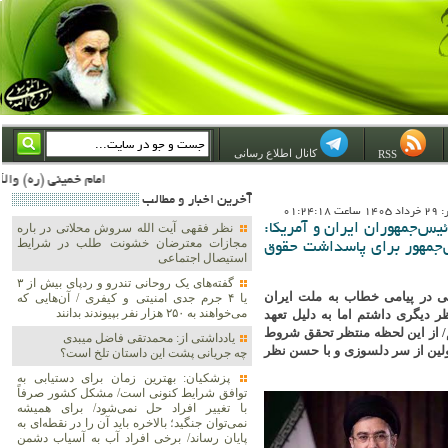
کانال اطلاع رسانی
RSS
امام خمینی (ره) والله اسلام تمامش سیاست است؛ ***** امام شهید: به گفتار امام و کردار امام اهتمام بورزید ***** امام خمینی(ره): ان شاء الله ما اندوه دلمان را در وقت مناسب با انتقام از امریکا و آل سعود برطرف خواهی
آخرين اخبار و مطالب
01:24:1
ئیس‌جمهوران ایران و آمریکا:
نظر فقهی آیت الله سروش محلاتی در باره
مجازات معترضان خشونت طلب در شرایط
یس‌جمهور برای پاسداشت حقوق
استیصال اجتماعی
گفته‌های یک روحانی تندرو و ردپای بیش از ۳
ی در پیامی خطاب به ملت ایران
یا ۴ جرم جدی امنیتی و کیفری / آن‌هایی که
می‌خواهند به ۲۵۰ هزار نفر بپیوندند بدانند
ظر دیگری داشتم اما به دلیل تعهد
/ از این لحظه منتظر تحقق شروط
یادداشتی از: محمدتقی فاضل میبدی
ین از سر دلسوزی و با حسن نظر
چه جریانی پشت این داستان تلخ است؟
پزشکیان‌: بهترین زمان برای دستیابی به
توافق شرایط کنونی است/ مشکل کشور صرفاً
با تغییر افراد حل نمی‌شود/ برای همیشه
نمی‌توان جنگید؛ بالاخره باید آن را در نقطه‌ای به
پایان رساند/ برخی افراد آب به آسیاب دشمن