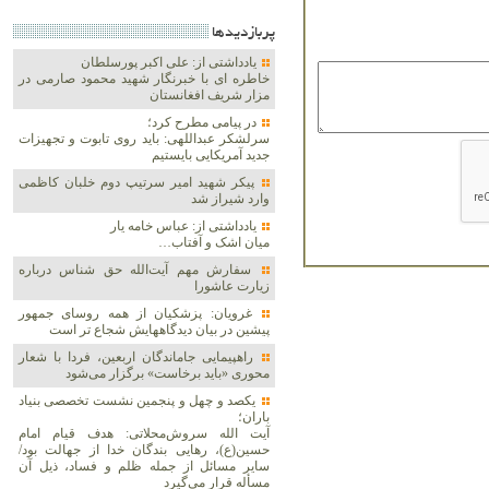
پربازديدها
یادداشتی از: علی اکبر پورسلطان
خاطره ای با خبرنگار شهید محمود صارمی در
مزار شریف افغانستان
در پیامی مطرح کرد؛
سرلشکر عبداللهی: باید روی تابوت و تجهیزات
جدید آمریکایی بایستیم
پیکر شهید امیر سرتیپ دوم خلبان کاظمی
وارد شیراز شد
یادداشتی از: عباس خامه یار
میان اشک و آفتاب…
سفارش مهم آیت‌الله حق شناس درباره
زیارت عاشورا
غرویان: پزشکیان از همه روسای جمهور
پیشین در بیان دیدگاههایش شجاع تر است
راهپیمایی جاماندگان اربعین، فردا با شعار
محوری «باید برخاست» برگزار می‌شود
یکصد و چهل و پنجمین نشست تخصصی بنیاد
باران؛
آیت الله سروش‌محلاتی: هدف قیام امام
حسین(ع)، رهایی بندگان خدا از جهالت بود/
سایر مسائل از جمله ظلم و فساد، ذیل آن
مسأله قرار می‌گیرد