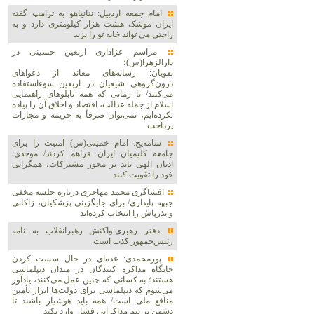
امام جمعه اردبیل: نتانیاهو به ترامپ گفته
ایران موشک هشت هزار کیلومتری دارد و به
راحتی می تواند خانه تو را بزند
مراسم عزاداری اربعین حسینی در
دارالزهرا(س)؛
نقویان: رسانه‌های معاند از دعواهای
درون‌گروهی شیعیان در اربعین سوءاستفاده
می‌کنند/ تا زمانی که همه تابلوهای راهنمایی
اسلام از جمله عدالت، اقتصاد و اخلاق آن را پیاده
نکرده‌ایم، نمی‌توان صرفاً به جریمه و مجازات
پرداخت
سامه‌یح: امام خمینی(س) امنیت را برای
جامعه کلیمیان ایران فراهم کردند/ موحدی:
ادیان الهی باید بر محور مشترکات، همگرایی
خود را تقویت کنند
افشاگری محمد مهاجری درباره جلسه مخفی
جبهه پایداری/ برای جایگزینی پزشکیان، زاکانی
و بذرپاش را انتخاب کرده‌اند
دفتر رهبری:واکنش رهبرانقلاب به نامه
رئیس‌جمهور کذب است
پورمحمدی: عده‌ای در حال سست کردن
جایگاه مذاکره کنندگان در میدان دیپلماسی
هستند؛ به کسانی که چنین عمل می‌کنند، یادآور
می‌شوم که دیپلماسی برای دولت‌ها ابزار تأمین
منافع ملی است/ همه باید هوشیار باشند تا
دشمن بر تیم مذاکراتی فشار وارد نکند