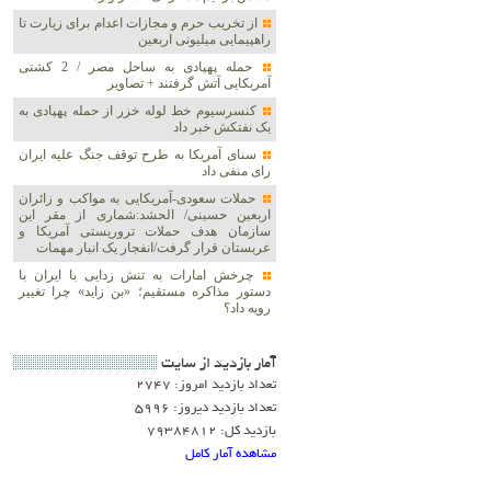
از تخریب حرم و مجازات اعدام برای زیارت تا
راهپیمایی میلیونی اربعین
حمله پهپادی به ساحل مصر / 2 کشتی
آمریکایی آتش گرفتند + تصاویر
کنسرسیوم خط لوله خزر از حمله پهپادی به
یک نفتکش خبر داد
سنای آمریکا به طرح توقف جنگ علیه ایران
رای منفی داد
حملات سعودی-آمریکایی به مواکب و زائران
اربعین حسینی/ الحشد:شماری از مقر این
سازمان هدف حملات تروریستی آمریکا و
عربستان قرار گرفت/انفجار یک انبار مهمات
چرخش امارات به تنش زدایی با ایران با
دستور مذاکره مستقیم؛ «بن زاید» چرا تغییر
رویه داد؟
آمار بازديد از سايت
تعداد بازدید امروز: 2747
تعداد بازدید دیروز: 5996
بازدید کل: 79384812
مشاهده آمار کامل