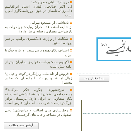
در پیام تسلیتی مطرح شد؛
لی اکبر صالحی: فقدان استاد ابوالقاسم
قاسم‌زاده ثلمه‌ای در حوزه روزنامه‌نگاری اصیل
است
یادداشتی از: مسعود تهرانی
از شایعه استعفاء تا بحران روایت؛ چرا دولت به
بازطراحی معماری رسانه‌ای نیاز دارد؟
شکایت از وزارت دادگستری ترامپ بر سر
پرونده اپستین
اعتراف تکان‌دهنده برنی سندرز درباره جنگ با
ایران
اکونومیست: پرداخت عوارض به ایران بهتر از
ادامه تنش است
فروش آزادانه ماده ویرانگر در کوچه و خیابان/
زوال آهسته و پیوسته با ماده ای که مخدر
نسخه قابل چاپ
نیست!
شیخ‌نشین‌ها چگونه فکر می‌کنند؟/
مسجدجامعی: عمان تنها شیخ‌نشینی است که
نگاه متفاوتی به ایران دارد/ عربستان برادر
بزرگ‌تر نیست؛ قدرت مسلط خلیج فارس است
رحل‌سازی میان اصالت و فراموشی؛ رحل
اصفهان در مساجد و خانه های گرجستان
آرشیو همه مطالب