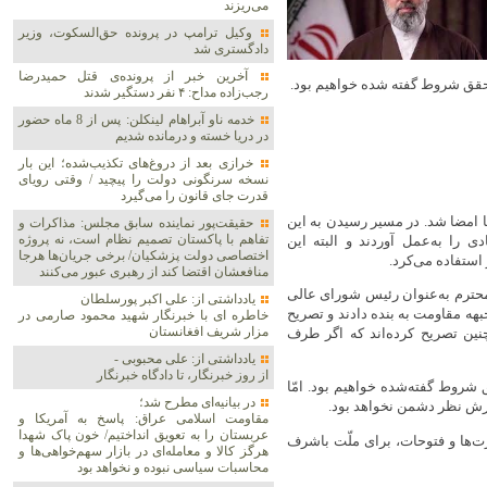
می‌ریزند
وکیل ترامپ در پرونده حق‌السکوت، وزیر
دادگستری شد
آخرین خبر از پرونده‌ی قتل حمیدرضا
 تحقق شروط گفته شده خواهیم بود.
رجب‌زاده مداح: ۴ نفر دستگیر شدند
خدمه ناو آبراهام لینکلن: پس از 8 ماه حضور
در دریا خسته و درمانده‌ شدیم
خرازی بعد از دروغ‌های تکذیب‌شده؛ این بار
نسخه سرنگونی دولت را پیچید / وقتی رویای
قدرت جای قانون را می‌گیرد
کا امضا شد. در مسیر رسیدن به این
حقیقت‌پور نماینده سابق مجلس: مذاکرات و
تفاهم با پاکستان تصمیم نظام است، نه پروژه
 را به‌عمل آوردند و البته این
اختصاصی دولت پزشکیان/ برخی جریان‌ها هرجا
 استفاده می‌کرد.
منافعشان اقتضا کند از رهبری عبور می‌کنند
محترم به‌عنوان رئیس شورای عالی
یادداشتی از: علی اکبر پورسلطان
هه مقاومت به بنده دادند و تصریح
خاطره ای با خبرنگار شهید محمود صارمی در
مزار شریف افغانستان
نین تصریح کرده‌اند که اگر طرف
یادداشتی از: علی محبوبی -
از روز خبرنگار، تا دادگاه خبرنگار
 شروط گفته‌شده خواهیم بود. امّا
در بیانیه‌ای مطرح شد؛
یرش نظر دشمن نخواهد بود.
مقاومت اسلامی عراق: پاسخ به آمریکا و
عربستان را به تعویق انداختیم/ خون پاک شهدا
رت‌ها و فتوحات، برای ملّت باشرف
هرگز کالا و معامله‌ای در بازار سهم‌خواهی‌ها و
محاسبات سیاسی نبوده و نخواهد بود