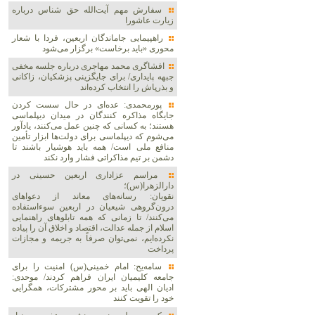
سفارش مهم آیت‌الله حق شناس درباره
زیارت عاشورا
راهپیمایی جاماندگان اربعین، فردا با شعار
محوری «باید برخاست» برگزار می‌شود
افشاگری محمد مهاجری درباره جلسه مخفی
جبهه پایداری/ برای جایگزینی پزشکیان، زاکانی
و بذرپاش را انتخاب کرده‌اند
پورمحمدی: عده‌ای در حال سست کردن
جایگاه مذاکره کنندگان در میدان دیپلماسی
هستند؛ به کسانی که چنین عمل می‌کنند، یادآور
می‌شوم که دیپلماسی برای دولت‌ها ابزار تأمین
منافع ملی است/ همه باید هوشیار باشند تا
دشمن بر تیم مذاکراتی فشار وارد نکند
مراسم عزاداری اربعین حسینی در
دارالزهرا(س)؛
نقویان: رسانه‌های معاند از دعواهای
درون‌گروهی شیعیان در اربعین سوءاستفاده
می‌کنند/ تا زمانی که همه تابلوهای راهنمایی
اسلام از جمله عدالت، اقتصاد و اخلاق آن را پیاده
نکرده‌ایم، نمی‌توان صرفاً به جریمه و مجازات
پرداخت
سامه‌یح: امام خمینی(س) امنیت را برای
جامعه کلیمیان ایران فراهم کردند/ موحدی:
ادیان الهی باید بر محور مشترکات، همگرایی
خود را تقویت کنند