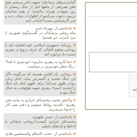
گمانه‌زنی‌های رسانه‌ای/ شهید دکتر مرتضی هیچ
تلفن همراهی از ماهها قبل از جنگ رمضان تا
روز شهادت همراه نداشتند/ از همه صاحبان
تریبون دعوت می‌کنیم از اظهارات شتاب زده و
غیر کارشناسی شدیداً اجتناب کنند
یادداشتی از: مهرداد خدیر
پیام روشن پزشکیان در گفت‌و‌گوی تصویری با
مرد نامرئی: من هستم!
روزنامه جمهوری اسلامی: قوه قضاییه باید با
روحانی معلوم الحالی که حرف دروغ به رهبری
نسبت داد برخورد کند
«ما کاری به رهبری نداریم»؛ خودسری تا کجا؟
/ زنگ خطر خودسری در سیاست
روحانی: یک اقلیتی هستند که می‌گویند «اگر
این جنگ تشدید و گسترش بیابد، امام زمان
زودتر ظهور می‌کند! برای ظهور امام باید جنگ
را تشدید کنیم»/ رهبری شهید هیچ‌وقت به دنبال
جنگ نبودند
واکنش عجیب محمدباقر خرازی به بیانیه دفتر
رهبری/ تکذیبیه روابط عمومی و دفتر نشر آثار
را حدوثا می‌پذیریم
یادداشتی از: حسن ظهوری
محمدباقر خرازی کیست؟روحانی جنجالی با
ادعاها و ایده‌های تخیلی
یادداشتی از: حجت الاسلام والمسلمین هادی