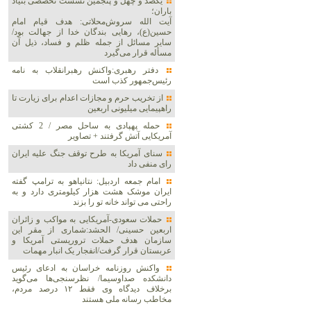
یکصد و چهل و پنجمین نشست تخصصی بنیاد
باران؛
آیت الله سروش‌محلاتی: هدف قیام امام
حسین(ع)، رهایی بندگان خدا از جهالت بود/
سایر مسائل از جمله ظلم و فساد، ذیل آن
مسأله قرار می‌گیرد
دفتر رهبری:واکنش رهبرانقلاب به نامه
رئیس‌جمهور کذب است
از تخریب حرم و مجازات اعدام برای زیارت تا
راهپیمایی میلیونی اربعین
حمله پهپادی به ساحل مصر / 2 کشتی
آمریکایی آتش گرفتند + تصاویر
سنای آمریکا به طرح توقف جنگ علیه ایران
رای منفی داد
امام جمعه اردبیل: نتانیاهو به ترامپ گفته
ایران موشک هشت هزار کیلومتری دارد و به
راحتی می تواند خانه تو را بزند
حملات سعودی-آمریکایی به مواکب و زائران
اربعین حسینی/ الحشد:شماری از مقر این
سازمان هدف حملات تروریستی آمریکا و
عربستان قرار گرفت/انفجار یک انبار مهمات
واکنش روزنامه خراسان به ادعای رئیس
دانشکده صداوسیما/ نظرسنجی‌ها می‌گوید
برخلاف دیدگاه وی فقط ۱۲ درصد مردم،
مخاطب رسانه ملی هستند