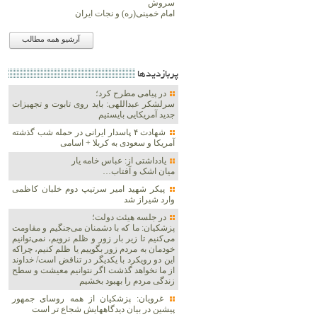
سروش
امام خمینی(ره) و نجات ایران
آرشیو همه مطالب
پربازديدها
در پیامی مطرح کرد؛
سرلشکر عبداللهی: باید روی تابوت و تجهیزات
جدید آمریکایی بایستیم
شهادت ۴ پاسدار ایرانی در حمله شب گذشته
آمریکا و سعودی به کربلا + اسامی
یادداشتی از: عباس خامه یار
میان اشک و آفتاب…
پیکر شهید امیر سرتیپ دوم خلبان کاظمی
وارد شیراز شد
در جلسه هیئت دولت؛
پزشکیان: ما که با دشمنان می‌جنگیم و مقاومت
می‌کنیم تا زیر بار زور و ظلم نرویم، نمی‌توانیم
خودمان به مردم زور بگوییم یا ظلم کنیم، چراکه
این دو رویکرد با یکدیگر در تناقض است/ خداوند
از ما نخواهد گذشت اگر نتوانیم معیشت و سطح
زندگی مردم را بهبود بخشیم
غرویان: پزشکیان از همه روسای جمهور
پیشین در بیان دیدگاههایش شجاع تر است