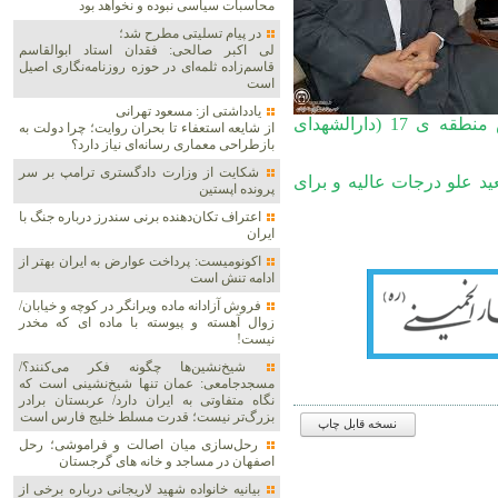
محاسبات سیاسی نبوده و نخواهد بود
در پیام تسلیتی مطرح شد؛
لی اکبر صالحی: فقدان استاد ابوالقاسم
قاسم‌زاده ثلمه‌ای در حوزه روزنامه‌نگاری اصیل
است
یادداشتی از: مسعود تهرانی
مطلبی، علمای اعلام، روحانیت معزز و اهالی قدرشناس منطقه ی 17 (دارالشهدای
از شایعه استعفاء تا بحران روایت؛ چرا دولت به
بازطراحی معماری رسانه‌ای نیاز دارد؟
شکایت از وزارت دادگستری ترامپ بر سر
د علو درجات عالیه و برای
پرونده اپستین
اعتراف تکان‌دهنده برنی سندرز درباره جنگ با
ایران
اکونومیست: پرداخت عوارض به ایران بهتر از
ادامه تنش است
فروش آزادانه ماده ویرانگر در کوچه و خیابان/
زوال آهسته و پیوسته با ماده ای که مخدر
نیست!
شیخ‌نشین‌ها چگونه فکر می‌کنند؟/
مسجدجامعی: عمان تنها شیخ‌نشینی است که
نگاه متفاوتی به ایران دارد/ عربستان برادر
بزرگ‌تر نیست؛ قدرت مسلط خلیج فارس است
نسخه قابل چاپ
رحل‌سازی میان اصالت و فراموشی؛ رحل
اصفهان در مساجد و خانه های گرجستان
بیانیه خانواده شهید لاریجانی درباره برخی از