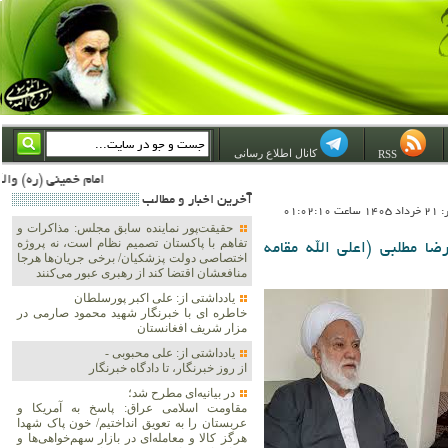
کانال اطلاع رسانی
RSS
امام خمینی (ره) والله اسلام تمامش سیاست است؛ ***** امام شهید: به گفتار امام و کردار امام اهتمام بورزید ***** امام خمینی(ره): ان شاء الله ما اندوه دلمان را در وقت مناسب با انتقام از امریکا و آل سعود برطرف خواه
آخرين اخبار و مطالب
01:02:1
حقیقت‌پور نماینده سابق مجلس: مذاکرات و
تفاهم با پاکستان تصمیم نظام است، نه پروژه
ا مطلبی (اعلی الله مقامه
اختصاصی دولت پزشکیان/ برخی جریان‌ها هرجا
منافعشان اقتضا کند از رهبری عبور می‌کنند
یادداشتی از: علی اکبر پورسلطان
خاطره ای با خبرنگار شهید محمود صارمی در
مزار شریف افغانستان
یادداشتی از: علی محبوبی -
از روز خبرنگار، تا دادگاه خبرنگار
در بیانیه‌ای مطرح شد؛
مقاومت اسلامی عراق: پاسخ به آمریکا و
عربستان را به تعویق انداختیم/ خون پاک شهدا
هرگز کالا و معامله‌ای در بازار سهم‌خواهی‌ها و