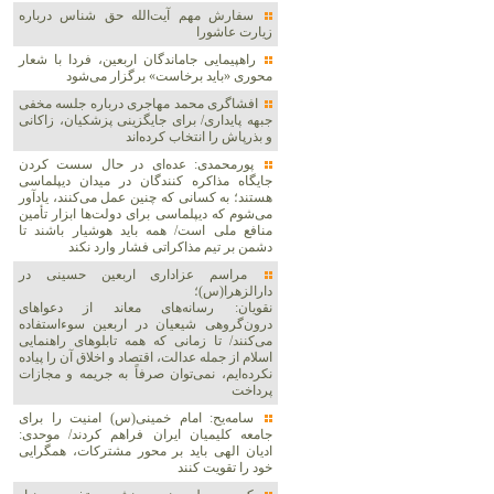
سفارش مهم آیت‌الله حق شناس درباره
زیارت عاشورا
راهپیمایی جاماندگان اربعین، فردا با شعار
محوری «باید برخاست» برگزار می‌شود
افشاگری محمد مهاجری درباره جلسه مخفی
جبهه پایداری/ برای جایگزینی پزشکیان، زاکانی
و بذرپاش را انتخاب کرده‌اند
پورمحمدی: عده‌ای در حال سست کردن
جایگاه مذاکره کنندگان در میدان دیپلماسی
هستند؛ به کسانی که چنین عمل می‌کنند، یادآور
می‌شوم که دیپلماسی برای دولت‌ها ابزار تأمین
منافع ملی است/ همه باید هوشیار باشند تا
دشمن بر تیم مذاکراتی فشار وارد نکند
مراسم عزاداری اربعین حسینی در
دارالزهرا(س)؛
نقویان: رسانه‌های معاند از دعواهای
درون‌گروهی شیعیان در اربعین سوءاستفاده
می‌کنند/ تا زمانی که همه تابلوهای راهنمایی
اسلام از جمله عدالت، اقتصاد و اخلاق آن را پیاده
نکرده‌ایم، نمی‌توان صرفاً به جریمه و مجازات
پرداخت
سامه‌یح: امام خمینی(س) امنیت را برای
جامعه کلیمیان ایران فراهم کردند/ موحدی:
ادیان الهی باید بر محور مشترکات، همگرایی
خود را تقویت کنند