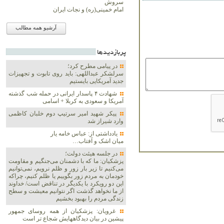
سروش
امام خمینی(ره) و نجات ایران
آرشیو همه مطالب
پربازديدها
در پیامی مطرح کرد؛
سرلشکر عبداللهی: باید روی تابوت و تجهیزات
جدید آمریکایی بایستیم
شهادت ۴ پاسدار ایرانی در حمله شب گذشته
آمریکا و سعودی به کربلا + اسامی
پیکر شهید امیر سرتیپ دوم خلبان کاظمی
وارد شیراز شد
یادداشتی از: عباس خامه یار
میان اشک و آفتاب…
در جلسه هیئت دولت؛
پزشکیان: ما که با دشمنان می‌جنگیم و مقاومت
می‌کنیم تا زیر بار زور و ظلم نرویم، نمی‌توانیم
خودمان به مردم زور بگوییم یا ظلم کنیم، چراکه
این دو رویکرد با یکدیگر در تناقض است/ خداوند
از ما نخواهد گذشت اگر نتوانیم معیشت و سطح
زندگی مردم را بهبود بخشیم
غرویان: پزشکیان از همه روسای جمهور
پیشین در بیان دیدگاههایش شجاع تر است