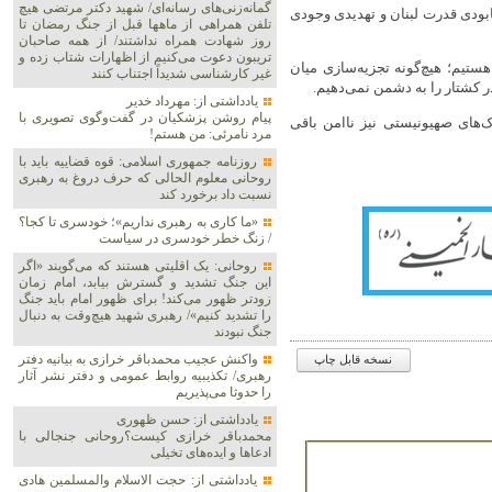
گمانه‌زنی‌های رسانه‌ای/ شهید دکتر مرتضی هیچ
ودی قدرت لبنان و تهدیدی وجودی
تلفن همراهی از ماهها قبل از جنگ رمضان تا
روز شهادت همراه نداشتند/ از همه صاحبان
تریبون دعوت می‌کنیم از اظهارات شتاب زده و
هستیم؛ هیچ‌گونه تجزیه‌سازی میان
غیر کارشناسی شدیداً اجتناب کنند
ر کشتار را به دشمن نمی‌دهیم.
یادداشتی از: مهرداد خدیر
پیام روشن پزشکیان در گفت‌و‌گوی تصویری با
ک‌های صهیونیستی نیز ناامن باقی
مرد نامرئی: من هستم!
روزنامه جمهوری اسلامی: قوه قضاییه باید با
روحانی معلوم الحالی که حرف دروغ به رهبری
نسبت داد برخورد کند
«ما کاری به رهبری نداریم»؛ خودسری تا کجا؟
/ زنگ خطر خودسری در سیاست
روحانی: یک اقلیتی هستند که می‌گویند «اگر
این جنگ تشدید و گسترش بیابد، امام زمان
زودتر ظهور می‌کند! برای ظهور امام باید جنگ
را تشدید کنیم»/ رهبری شهید هیچ‌وقت به دنبال
جنگ نبودند
واکنش عجیب محمدباقر خرازی به بیانیه دفتر
نسخه قابل چاپ
رهبری/ تکذیبیه روابط عمومی و دفتر نشر آثار
را حدوثا می‌پذیریم
یادداشتی از: حسن ظهوری
محمدباقر خرازی کیست؟روحانی جنجالی با
ادعاها و ایده‌های تخیلی
یادداشتی از: حجت الاسلام والمسلمین هادی