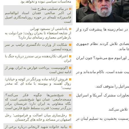
محاسبات سیاسی نبوده و نخواهد بود
در پیام تسلیتی مطرح شد؛
لی اکبر صالحی: فقدان استاد ابوالقاسم
قاسم‌زاده ثلمه‌ای در حوزه روزنامه‌نگاری اصیل
است
یادداشتی از: مسعود تهرانی
در تمام زمینه ها پیشرفت کرد و از
از شایعه استعفاء تا بحران روایت؛ چرا دولت به
بازطراحی معماری رسانه‌ای نیاز دارد؟
صادی تلاش کردند نظام جمهوری
شکایت از وزارت دادگستری ترامپ بر سر
 ماند.
پرونده اپستین
اعتراف تکان‌دهنده برنی سندرز درباره جنگ با
 اورانیوم منع می‌شود؟ چون ایران
ایران
اکونومیست: پرداخت عوارض به ایران بهتر از
ت شده است، ناکام مانده‌اند و در
ادامه تنش است
فروش آزادانه ماده ویرانگر در کوچه و خیابان/
زوال آهسته و پیوسته با ماده ای که مخدر
ائیل را متوقف کنند.
نیست!
تجاوزات مشترک آمریکا و اسرائیل
شیخ‌نشین‌ها چگونه فکر می‌کنند؟/
مسجدجامعی: عمان تنها شیخ‌نشینی است که
نگاه متفاوتی به ایران دارد/ عربستان برادر
بزرگ‌تر نیست؛ قدرت مسلط خلیج فارس است
تلاش می‌کند.
رحل‌سازی میان اصالت و فراموشی؛ رحل
رسمیت بخشیدن به تسلیم لبنان در
اصفهان در مساجد و خانه های گرجستان
بیانیه خانواده شهید لاریجانی درباره برخی از