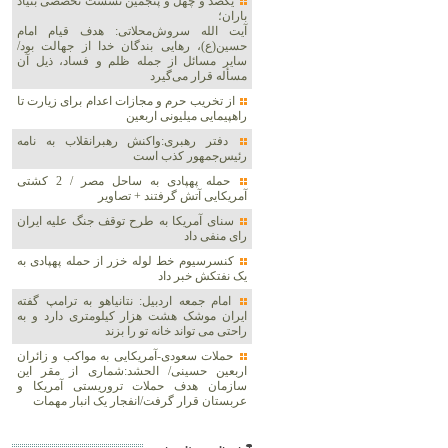
یکصد و چهل و پنجمین نشست تخصصی بنیاد
باران؛
آیت الله سروش‌محلاتی: هدف قیام امام
حسین(ع)، رهایی بندگان خدا از جهالت بود/
سایر مسائل از جمله ظلم و فساد، ذیل آن
مسأله قرار می‌گیرد
از تخریب حرم و مجازات اعدام برای زیارت تا
راهپیمایی میلیونی اربعین
دفتر رهبری:واکنش رهبرانقلاب به نامه
رئیس‌جمهور کذب است
حمله پهپادی به ساحل مصر / 2 کشتی
آمریکایی آتش گرفتند + تصاویر
سنای آمریکا به طرح توقف جنگ علیه ایران
رای منفی داد
کنسرسیوم خط لوله خزر از حمله پهپادی به
یک نفتکش خبر داد
امام جمعه اردبیل: نتانیاهو به ترامپ گفته
ایران موشک هشت هزار کیلومتری دارد و به
راحتی می تواند خانه تو را بزند
حملات سعودی-آمریکایی به مواکب و زائران
اربعین حسینی/ الحشد:شماری از مقر این
سازمان هدف حملات تروریستی آمریکا و
عربستان قرار گرفت/انفجار یک انبار مهمات