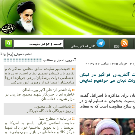
کانال اطلاع رسانی
RSS
امام خمینی (ره) والله اسلام تمامش سیاست است؛ ***** امام شهید: به گفتار امام و کردار امام اهتمام بورزید ***** امام خمینی(ره): ان شاء الله ما اندوه دلمان را در وقت مناسب با انتقام از امریکا و آل سعود برطرف خواهیم
آخرين اخبار و مطالب
22:37:0
حقیقت‌پور نماینده سابق مجلس: مذاکرات و
تفاهم با پاکستان تصمیم نظام است، نه پروژه
ت آتش‌بس فراگیر در لبنان
اختصاصی دولت پزشکیان/ برخی جریان‌ها هرجا
ولت لبنان می خواهیم نمایش
منافعشان اقتضا کند از رهبری عبور می‌کنند
یادداشتی از: علی اکبر پورسلطان
خاطره ای با خبرنگار شهید محمود صارمی در
ان برای مذاکره با اسرائیل گفت:
مزار شریف افغانستان
رسمیت بخشیدن به تسلیم لبنان در
ع سلاح مقاومت است که به معنای
یادداشتی از: علی محبوبی -
از روز خبرنگار، تا دادگاه خبرنگار
در بیانیه‌ای مطرح شد؛
مقاومت اسلامی عراق: پاسخ به آمریکا و
عربستان را به تعویق انداختیم/ خون پاک شهدا
هرگز کالا و معامله‌ای در بازار سهم‌خواهی‌ها و