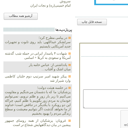
سروش
امام خمینی(ره) و نجات ایران
آرشیو همه مطالب
نسخه قابل چاپ
پربازديدها
در پیامی مطرح کرد؛
سرلشکر عبداللهی: باید روی تابوت و تجهیزات
جدید آمریکایی بایستیم
شهادت ۴ پاسدار ایرانی در حمله شب گذشته
آمریکا و سعودی به کربلا + اسامی
یادداشتی از: عباس خامه یار
میان اشک و آفتاب…
پیکر شهید امیر سرتیپ دوم خلبان کاظمی
وارد شیراز شد
در جلسه هیئت دولت؛
پزشکیان: ما که با دشمنان می‌جنگیم و مقاومت
می‌کنیم تا زیر بار زور و ظلم نرویم، نمی‌توانیم
خودمان به مردم زور بگوییم یا ظلم کنیم، چراکه
این دو رویکرد با یکدیگر در تناقض است/ خداوند
از ما نخواهد گذشت اگر نتوانیم معیشت و سطح
زندگی مردم را بهبود بخشیم
غرویان: پزشکیان از همه روسای جمهور
پیشین در بیان دیدگاههایش شجاع تر است