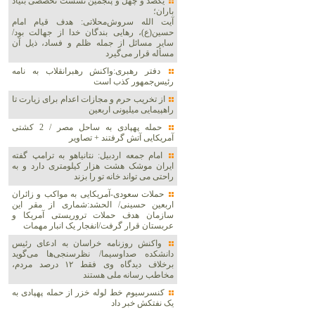
یکصد و چهل و پنجمین نشست تخصصی بنیاد
باران؛
آیت الله سروش‌محلاتی: هدف قیام امام
حسین(ع)، رهایی بندگان خدا از جهالت بود/
سایر مسائل از جمله ظلم و فساد، ذیل آن
مسأله قرار می‌گیرد
دفتر رهبری:واکنش رهبرانقلاب به نامه
رئیس‌جمهور کذب است
از تخریب حرم و مجازات اعدام برای زیارت تا
راهپیمایی میلیونی اربعین
حمله پهپادی به ساحل مصر / 2 کشتی
آمریکایی آتش گرفتند + تصاویر
امام جمعه اردبیل: نتانیاهو به ترامپ گفته
ایران موشک هشت هزار کیلومتری دارد و به
راحتی می تواند خانه تو را بزند
حملات سعودی-آمریکایی به مواکب و زائران
اربعین حسینی/ الحشد:شماری از مقر این
سازمان هدف حملات تروریستی آمریکا و
عربستان قرار گرفت/انفجار یک انبار مهمات
واکنش روزنامه خراسان به ادعای رئیس
دانشکده صداوسیما/ نظرسنجی‌ها می‌گوید
برخلاف دیدگاه وی فقط ۱۲ درصد مردم،
مخاطب رسانه ملی هستند
کنسرسیوم خط لوله خزر از حمله پهپادی به
یک نفتکش خبر داد