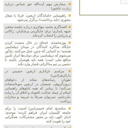
سفارش مهم آیت‌الله حق شناس درباره
زیارت عاشورا
راهپیمایی جاماندگان اربعین، فردا با شعار
محوری «باید برخاست» برگزار می‌شود
افشاگری محمد مهاجری درباره جلسه مخفی
جبهه پایداری/ برای جایگزینی پزشکیان، زاکانی
و بذرپاش را انتخاب کرده‌اند
پورمحمدی: عده‌ای در حال سست کردن
جایگاه مذاکره کنندگان در میدان دیپلماسی
هستند؛ به کسانی که چنین عمل می‌کنند، یادآور
می‌شوم که دیپلماسی برای دولت‌ها ابزار تأمین
منافع ملی است/ همه باید هوشیار باشند تا
دشمن بر تیم مذاکراتی فشار وارد نکند
مراسم عزاداری اربعین حسینی در
دارالزهرا(س)؛
نقویان: رسانه‌های معاند از دعواهای
درون‌گروهی شیعیان در اربعین سوءاستفاده
می‌کنند/ تا زمانی که همه تابلوهای راهنمایی
اسلام از جمله عدالت، اقتصاد و اخلاق آن را پیاده
نکرده‌ایم، نمی‌توان صرفاً به جریمه و مجازات
پرداخت
سامه‌یح: امام خمینی(س) امنیت را برای
جامعه کلیمیان ایران فراهم کردند/ موحدی:
ادیان الهی باید بر محور مشترکات، همگرایی
خود را تقویت کنند