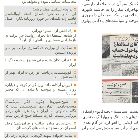
محاسبات سیاسی نبوده و نخواهد بود
ی که یک سر آن در «اصلاحات ارضی»
اجران بیکار را به حاشیه شهر‌ها
در پیام تسلیتی مطرح شد؛
لی اکبر صالحی: فقدان استاد ابوالقاسم
خلاصی بر پیکر نیمه‌جان دامپروری
قاسم‌زاده ثلمه‌ای در حوزه روزنامه‌نگاری اصیل
 سوخته و سیاست‌های پادگانی پهلوی
است
یادداشتی از: مسعود تهرانی
از شایعه استعفاء تا بحران روایت؛ چرا دولت به
بازطراحی معماری رسانه‌ای نیاز دارد؟
شکایت از وزارت دادگستری ترامپ بر سر
پرونده اپستین
اعتراف تکان‌دهنده برنی سندرز درباره جنگ با
ایران
اکونومیست: پرداخت عوارض به ایران بهتر از
ادامه تنش است
فروش آزادانه ماده ویرانگر در کوچه و خیابان/
زوال آهسته و پیوسته با ماده ای که مخدر
نیست!
شیخ‌نشین‌ها چگونه فکر می‌کنند؟/
مسجدجامعی: عمان تنها شیخ‌نشینی است که
نگاه متفاوتی به ایران دارد/ عربستان برادر
انست، سیاست «تخته‌قاپو» (اسکان
بزرگ‌تر نیست؛ قدرت مسلط خلیج فارس است
ح‌های هفت‌لنگ و چهارلنگِ بختیاری،
ی ایلات را تضعیف، خوانین را بازداشت و در سال ۱۳۱۰ القاب ایلاتی را لغو کرد. در گام بعدی،
رحل‌سازی میان اصالت و فراموشی؛ رحل
ی از چادر سیاه بدش می‌آید، چادر
اصفهان در مساجد و خانه های گرجستان
بیانیه خانواده شهید لاریجانی درباره برخی از