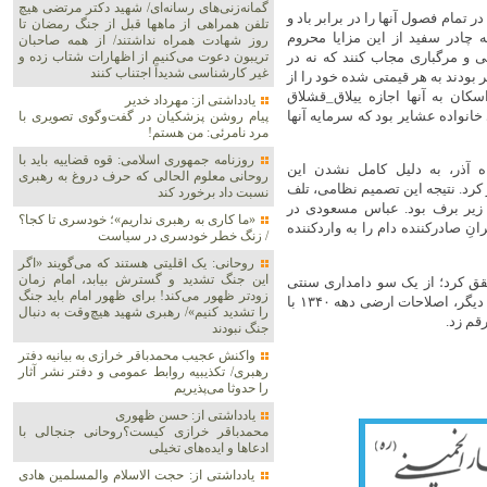
گمانه‌زنی‌های رسانه‌ای/ شهید دکتر مرتضی هیچ
ر تمام فصول آنها را در برابر باد و
تلفن همراهی از ماهها قبل از جنگ رمضان تا
چادر سفید از این مزایا محروم
روز شهادت همراه نداشتند/ از همه صاحبان
ِلی و مرگباری مجاب کنند که نه در
تریبون دعوت می‌کنیم از اظهارات شتاب زده و
غیر کارشناسی شدیداً اجتناب کنند
ودند به هر قیمتی شده خود را از
سکان به آنها اجازه ییلاق_قشلاق
یادداشتی از: مهرداد خدیر
خانواده عشایر بود که سرمایه آنها
پیام روشن پزشکیان در گفت‌و‌گوی تصویری با
مرد نامرئی: من هستم!
روزنامه جمهوری اسلامی: قوه قضاییه باید با
ه آذر، به دلیل کامل نشدن این
روحانی معلوم الحالی که حرف دروغ به رهبری
رد. نتیجه این تصمیم نظامی، تلف
نسبت داد برخورد کند
ژاد در زیر برف بود. عباس مسعودی در
«ما کاری به رهبری نداریم»؛ خودسری تا کجا؟
نِ صادرکننده دام را به واردکننده
/ زنگ خطر خودسری در سیاست
روحانی: یک اقلیتی هستند که می‌گویند «اگر
این جنگ تشدید و گسترش بیابد، امام زمان
را محقق کرد؛ از یک سو دامداری سنتی
زودتر ظهور می‌کند! برای ظهور امام باید جنگ
کشور ۳۰ سال قبل در پی تخته‌قاپوی اجباری کمر خم کرده بود و از سوی دیگر، اصلاحات ارضی دهه ۱۳۴۰ با
را تشدید کنیم»/ رهبری شهید هیچ‌وقت به دنبال
قم زد.
جنگ نبودند
واکنش عجیب محمدباقر خرازی به بیانیه دفتر
رهبری/ تکذیبیه روابط عمومی و دفتر نشر آثار
را حدوثا می‌پذیریم
یادداشتی از: حسن ظهوری
محمدباقر خرازی کیست؟روحانی جنجالی با
ادعاها و ایده‌های تخیلی
یادداشتی از: حجت الاسلام والمسلمین هادی