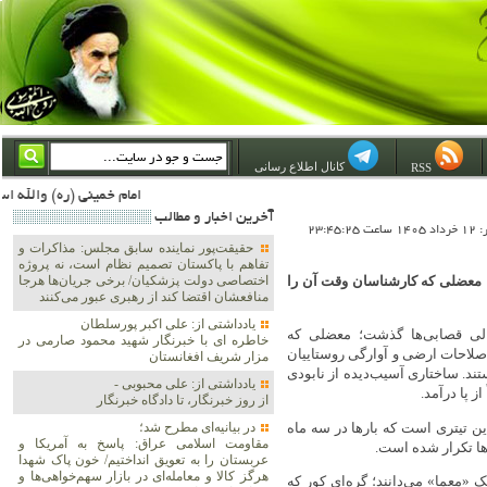
کانال اطلاع رسانی
RSS
امام خمینی (ره) والله اسلام تمامش سیاست است؛ ***** امام شهید: به گفتار امام و کردار امام اهتمام بورزید ***** امام خمینی(ره): ان شاء الله ما اندوه دلمان را در وقت مناسب با انتقام از امریکا و آل سعود برطرف خواهیم ساخت و داغ و حسرت حلاوت ای
آخرين اخبار و مطالب
23:45:2
حقیقت‌پور نماینده سابق مجلس: مذاکرات و
تفاهم با پاکستان تصمیم نظام است، نه پروژه
 گذشت؛ معضلی که کارشناسان وقت آن را
اختصاصی دولت پزشکیان/ برخی جریان‌ها هرجا
منافعشان اقتضا کند از رهبری عبور می‌کنند
یادداشتی از: علی اکبر پورسلطان
ین‌های خالی قصابی‌ها گذشت؛ معضلی که
خاطره ای با خبرنگار شهید محمود صارمی در
صلاحات ارضی و آوارگی روستاییان
مزار شریف افغانستان
تند. ساختاری آسیب‌دیده از نابودی
یادداشتی از: علی محبوبی -
از روز خبرنگار، تا دادگاه خبرنگار
ن تیتری است که بار‌ها در سه ماه
در بیانیه‌ای مطرح شد؛
مقاومت اسلامی عراق: پاسخ به آمریکا و
عربستان را به تعویق انداختیم/ خون پاک شهدا
هرگز کالا و معامله‌ای در بازار سهم‌خواهی‌ها و
وشت تهران را یک «معما» می‌دانند؛ گره‌ای کور که