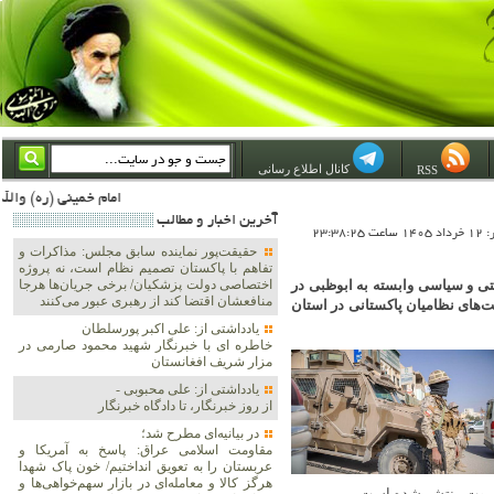
کانال اطلاع رسانی
RSS
امام خمینی (ره) والله اسلام تمامش سیاست است؛ ***** امام شهید: به گفتار امام و کردار امام اهتمام بورزید ***** امام خمینی(ره): ان شاء الله ما اندوه دلمان را در وقت مناسب با انتقام از امریکا و آل سعود برطرف خواهیم ساخ
آخرين اخبار و مطالب
23:38:2
حقیقت‌پور نماینده سابق مجلس: مذاکرات و
تفاهم با پاکستان تصمیم نظام است، نه پروژه
یتی و سیاسی وابسته به ابوظبی در
اختصاصی دولت پزشکیان/ برخی جریان‌ها هرجا
منافعشان اقتضا کند از رهبری عبور می‌کنند
فعالیت‌های نظامیان پاکستانی در استان
یادداشتی از: علی اکبر پورسلطان
خاطره ای با خبرنگار شهید محمود صارمی در
مزار شریف افغانستان
یادداشتی از: علی محبوبی -
از روز خبرنگار، تا دادگاه خبرنگار
در بیانیه‌ای مطرح شد؛
مقاومت اسلامی عراق: پاسخ به آمریکا و
عربستان را به تعویق انداختیم/ خون پاک شهدا
هرگز کالا و معامله‌ای در بازار سهم‌خواهی‌ها و
ضرموت منتشر شده است.