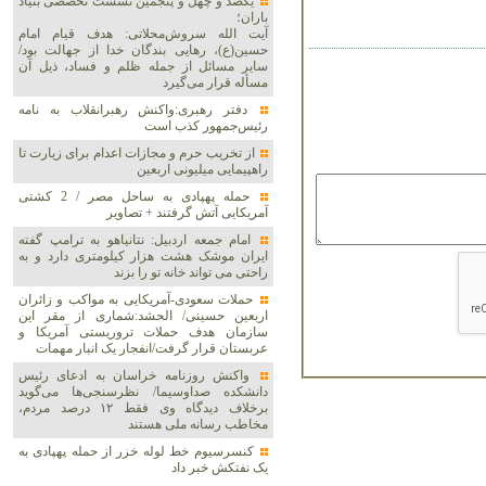
یکصد و چهل و پنجمین نشست تخصصی بنیاد
باران؛
آیت الله سروش‌محلاتی: هدف قیام امام
حسین(ع)، رهایی بندگان خدا از جهالت بود/
سایر مسائل از جمله ظلم و فساد، ذیل آن
مسأله قرار می‌گیرد
دفتر رهبری:واکنش رهبرانقلاب به نامه
رئیس‌جمهور کذب است
از تخریب حرم و مجازات اعدام برای زیارت تا
راهپیمایی میلیونی اربعین
حمله پهپادی به ساحل مصر / 2 کشتی
آمریکایی آتش گرفتند + تصاویر
امام جمعه اردبیل: نتانیاهو به ترامپ گفته
ایران موشک هشت هزار کیلومتری دارد و به
راحتی می تواند خانه تو را بزند
حملات سعودی-آمریکایی به مواکب و زائران
اربعین حسینی/ الحشد:شماری از مقر این
سازمان هدف حملات تروریستی آمریکا و
عربستان قرار گرفت/انفجار یک انبار مهمات
واکنش روزنامه خراسان به ادعای رئیس
دانشکده صداوسیما/ نظرسنجی‌ها می‌گوید
برخلاف دیدگاه وی فقط ۱۲ درصد مردم،
مخاطب رسانه ملی هستند
کنسرسیوم خط لوله خزر از حمله پهپادی به
یک نفتکش خبر داد