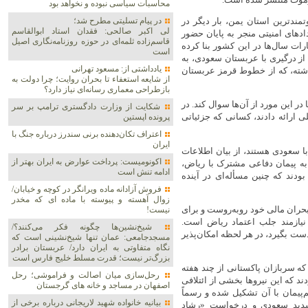
محاسبات سیاسی نبوده و نخواهد بود
ندترین استان یمن، بار دیگر در
در پیام تسلیتی مطرح شد؛
لی اکبر صالحی: فقدان استاد ابوالقاسم
رار گرفته است. پس از آن که در اواخر دسامبر ۲۰۲۵ رویدادهای امنیتی منجر به پایان حضور
قاسم‌زاده ثلمه‌ای در حوزه روزنامه‌نگاری اصیل
ات سال‌ها در این کشور بنا کرده
است
. همزمان، «شورای انتقالی جنوب» در ۹ ژانویه ۲۰۲۶ پس از درگیری با عربستان سعودی، به
یادداشتی از: مسعود تهرانی
ذشته، که از خطوط قرمز عربستان
از شایعه استعفاء تا بحران روایت؛ چرا دولت به
بازطراحی معماری رسانه‌ای نیاز دارد؟
ار کرد تا در این مورد از آن‌ها سوال کند. در
شکایت از وزارت دادگستری ترامپ بر سر
ی ارائه دادند، کسانی که جزئیاتی
پرونده اپستین
اعتراف تکان‌دهنده برنی سندرز درباره جنگ با
ایران
ا سعودی هستند، از بیان اطلاعات
اکونومیست: پرداخت عوارض به ایران بهتر از
ه به پیمان دفاعی مشترک با ریاض،
ادامه تنش است
بودند که چنین مسأله‌ای در آینده
فروش آزادانه ماده ویرانگر در کوچه و خیابان/
زوال آهسته و پیوسته با ماده ای که مخدر
بحران مالی خود روبه‌روست و برای
نیست!
نیازمند جلب اعتماد ریاض است.
شیخ‌نشین‌ها چگونه فکر می‌کنند؟/
 دست بگیرد، در هر لحظه امکان‌پذیر
مسجدجامعی: عمان تنها شیخ‌نشینی است که
نگاه متفاوتی به ایران دارد/ عربستان برادر
بزرگ‌تر نیست؛ قدرت مسلط خلیج فارس است
ه سربازان پاکستانی از چند هفته
رحل‌سازی میان اصالت و فراموشی؛ رحل
ند که این نیروها بخشی از ائتلافی
اصفهان در مساجد و خانه های گرجستان
پیمان با آن تشکیل شده و رسماً
بیانیه خانواده شهید لاریجانی درباره برخی از
شدید سعودی و درخواست «رشاد