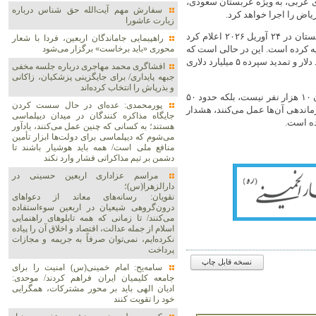
ی عربی، به ویژه عربستان سعودی،
سفارش مهم آیت‌الله حق شناس درباره
یاض را اجرا خواهد کرد.
زیارت عاشورا
این وابستگی ریشه در بحران مالی عمیق پاکستان دارد. بانک مرکزی پاکستان در ۲۴ آوریل ۲۰۲۶ اعلام کرد
راهپیمایی جاماندگان اربعین، فردا با شعار
محوری «باید برخاست» برگزار می‌شود
ت را تسویه کرده است. این در حالی است که
عربستان سعودی نیز در ۱۶ آوریل ۲۰۲۶، سپرده جدیدی به ارزش ۳ میلیارد دلار و تمدید سپرده ۵ میلیارد دلاری
افشاگری محمد مهاجری درباره جلسه مخفی
جبهه پایداری/ برای جایگزینی پزشکیان، زاکانی
و بذرپاش را انتخاب کرده‌اند
ارتضی علی با اشاره به اینکه تعداد واقعی نیروهای پاکستانی در عربستان ۱۰ هزار نفر نیست، بلکه حدود ۵۰
پورمحمدی: عده‌ای در حال سست کردن
ندهی آن‌ها عمل می‌کنند، هشدار
جایگاه مذاکره کنندگان در میدان دیپلماسی
ده است.
هستند؛ به کسانی که چنین عمل می‌کنند، یادآور
می‌شوم که دیپلماسی برای دولت‌ها ابزار تأمین
منافع ملی است/ همه باید هوشیار باشند تا
دشمن بر تیم مذاکراتی فشار وارد نکند
مراسم عزاداری اربعین حسینی در
دارالزهرا(س)؛
نقویان: رسانه‌های معاند از دعواهای
درون‌گروهی شیعیان در اربعین سوءاستفاده
می‌کنند/ تا زمانی که همه تابلوهای راهنمایی
اسلام از جمله عدالت، اقتصاد و اخلاق آن را پیاده
نکرده‌ایم، نمی‌توان صرفاً به جریمه و مجازات
پرداخت
نسخه قابل چاپ
سامه‌یح: امام خمینی(س) امنیت را برای
جامعه کلیمیان ایران فراهم کردند/ موحدی:
ادیان الهی باید بر محور مشترکات، همگرایی
خود را تقویت کنند