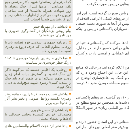
گمانه‌زنی‌های رسانه‌ای/ شهید دکتر مرتضی هیچ
ابوظبی در یمن صورت گرفت.
تلفن همراهی از ماهها قبل از جنگ رمضان تا
روز شهادت همراه نداشتند/ از همه صاحبان
 ریاض صورت گرفته است. این امر
تریبون دعوت می‌کنیم از اظهارات شتاب زده و
از نیروهای کمکی اعزامی ائتلاف از
غیر کارشناسی شدیداً اجتناب کنند
پس از آنجا به صورت دسته‌ جمعی
یادداشتی از: مهرداد خدیر
 سربازان پاکستانی در یمن و اینکه
پیام روشن پزشکیان در گفت‌و‌گوی تصویری با
مرد نامرئی: من هستم!
روزنامه جمهوری اسلامی: قوه قضاییه باید با
ا می‌کنند که پاکستانی‌ها تنها در
روحانی معلوم الحالی که حرف دروغ به رهبری
ای دولتی حضور دارند. در مقابل،
نسبت داد برخورد کند
ی عملیاتی و امنیتی دارند و کنترل
«ما کاری به رهبری نداریم»؛ خودسری تا کجا؟
/ زنگ خطر خودسری در سیاست
علام کرده‌اند، در حالی که منابع
روحانی: یک اقلیتی هستند که می‌گویند «اگر
این حال، این اجماع وجود دارد که
این جنگ تشدید و گسترش بیابد، امام زمان
 و کمک به عادی‌سازی اوضاع در
زودتر ظهور می‌کند! برای ظهور امام باید جنگ
را تشدید کنیم»/ رهبری شهید هیچ‌وقت به دنبال
حضرموت است. این استان با مساحت ۱۹۳,۰۳۲ کیلومتر مربع (بیش از یک‌سوم مساحت یمن)، منبع ۸۰ درصد
جنگ نبودند
واکنش عجیب محمدباقر خرازی به بیانیه دفتر
شهروندان و شاهدان عینی در حضرموت به رسانه‌ها گزارش داده‌اند که در ۱۰ روز گذشته، نیروهای پاکستانی
رهبری/ تکذیبیه روابط عمومی و دفتر نشر آثار
شده‌اند. همچنین دو منبع مطلع در
را حدوثا می‌پذیریم
 بین‌المللی ریان» در شهر المکلا
یادداشتی از: حسن ظهوری
محمدباقر خرازی کیست؟روحانی جنجالی با
ادعاها و ایده‌های تخیلی
کستانی در این استان حضور دارند و
یادداشتی از: حجت الاسلام والمسلمین هادی
 پیش‌تر مقر اصلی نیروهای اماراتی