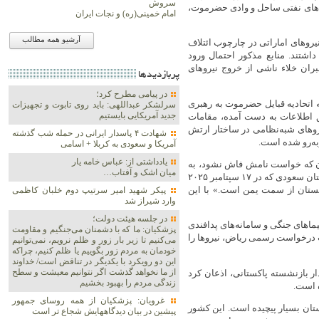
سروش
ن‌های نفتی ساحل و وادی حضرموت،
امام خمینی(ره) و نجات ایران
آرشیو همه مطالب
یروهای اماراتی در چارچوب ائتلاف
تند. منابع مذکور احتمال ورود
بران خلاء ناشی از خروج نیروهای
پربازديدها
در پیامی مطرح کرد؛
 اتحادیه قبایل حضرموت به رهبری
سرلشکر عبداللهی: باید روی تابوت و تجهیزات
جدید آمریکایی بایستیم
 اطلاعات به دست آمده، مقامات
روهای شبه‌نظامی در ساختار ارتش
شهادت ۴ پاسدار ایرانی در حمله شب گذشته
به‌رو شده است.
آمریکا و سعودی به کربلا + اسامی
یادداشتی از: عباس خامه یار
تان که خواست نامش فاش نشود، به
میان اشک و آفتاب…
«العربی جدید» گفت که اسلام‌آباد طبق «توافق دفاعی مشترک» با عربستان سعودی که در ۱۷ سپتامبر ۲۰۲۵
بستان از سمت یمن است.» با این
پیکر شهید امیر سرتیپ دوم خلبان کاظمی
وارد شیراز شد
در جلسه هیئت دولت؛
ان ادعا کرد که ۱۰ هزار سرباز، هواپیماهای جنگی و سامانه‌های پدافندی
پزشکیان: ما که با دشمنان می‌جنگیم و مقاومت
رت درخواست رسمی ریاض، نیروها را
می‌کنیم تا زیر بار زور و ظلم نرویم، نمی‌توانیم
خودمان به مردم زور بگوییم یا ظلم کنیم، چراکه
این دو رویکرد با یکدیگر در تناقض است/ خداوند
از ما نخواهد گذشت اگر نتوانیم معیشت و سطح
ار بازنشسته پاکستانی، اذعان کرد
زندگی مردم را بهبود بخشیم
ه است.
غرویان: پزشکیان از همه روسای جمهور
تان بسیار پیچیده است. این کشور
پیشین در بیان دیدگاههایش شجاع تر است