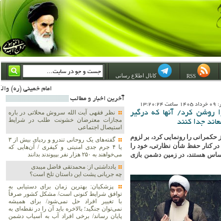
کانال اطلاع رسانی
RSS
امام خمینی (ره) والله اسلام تمامش سیاست است؛ ***** امام شهید: به گفتار امام و کردار امام اهتمام بورزید ***** امام خمینی(ره): ان شاء الله ما اندوه دلمان را در وقت مناسب با انتقام از امریکا و آل سعود برطرف خو
آخرين اخبار و مطالب
13:20:2
ا روشن کرد/ آنها که درگیر
نظر فقهی آیت الله سروش محلاتی در باره
مجازات معترضان خشونت طلب در شرایط
عاند جدا کنند
استیصال اجتماعی
ز حکمرانی را رونمایی کرد، بر لزوم
گفته‌های یک روحانی تندرو و ردپای بیش از ۳
 در کنار حفظ شأن نظارتی، خود را
یا ۴ جرم جدی امنیتی و کیفری / آن‌هایی که
ی‌اساس هستند، در زمین دشمن بازی
می‌خواهند به ۲۵۰ هزار نفر بپیوندند بدانند
یادداشتی از: محمدتقی فاضل میبدی
چه جریانی پشت این داستان تلخ است؟
پزشکیان‌: بهترین زمان برای دستیابی به
توافق شرایط کنونی است/ مشکل کشور صرفاً
با تغییر افراد حل نمی‌شود/ برای همیشه
نمی‌توان جنگید؛ بالاخره باید آن را در نقطه‌ای به
پایان رساند/ برخی افراد آب به آسیاب دشمن