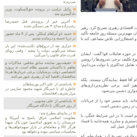
می‌ریزند
وکیل ترامپ در پرونده حق‌السکوت، وزیر
دادگستری شد
آخرین خبر از پرونده‌ی قتل حمیدرضا
رجب‌زاده مداح: ۴ نفر دستگیر شدند
ت اقتصادی رهبری تصریح کرد: رهبر
 مهم‌ترین مسئله روز جامعه تأکید
خدمه ناو آبراهام لینکلن: پس از 8 ماه حضور
در دریا خسته و درمانده‌ شدیم
 اشتغال‌زایی تلاش مضاعف کند تا
خرازی بعد از دروغ‌های تکذیب‌شده؛ این بار
نسخه سرنگونی دولت را پیچید / وقتی رویای
ر حوزه تعاملات قوا گفت: ایشان
قدرت جای قانون را می‌گیرد
وع تکلیف برخی تندروی‌ها را روشن
حقیقت‌پور نماینده سابق مجلس: مذاکرات و
 تعامل حداکثری با دولت می‌دانیم؛
تفاهم با پاکستان تصمیم نظام است، نه پروژه
اختصاصی دولت پزشکیان/ برخی جریان‌ها هرجا
منافعشان اقتضا کند از رهبری عبور می‌کنند
آقا فقط نمایندگان نیستند، بلکه
یادداشتی از: علی اکبر پورسلطان
ز کنند. برخی نظریه‌پردازی‌های
خاطره ای با خبرنگار شهید محمود صارمی در
میدواری دشمن می‌شود.
مزار شریف افغانستان
ند، باید مسیر خود را از جریانات
یادداشتی از: علی محبوبی -
از روز خبرنگار، تا دادگاه خبرنگار
ازی در زمین دشمن است.
در بیانیه‌ای مطرح شد؛
است تا در این شرایط جنگی، با
مقاومت اسلامی عراق: پاسخ به آمریکا و
تیزی و مبارزه همه‌جانبه با فساد
عربستان را به تعویق انداختیم/ خون پاک شهدا
اقتدار عمل کند.
هرگز کالا و معامله‌ای در بازار سهم‌خواهی‌ها و
محاسبات سیاسی نبوده و نخواهد بود
ست خارجی تصریح کرد: همان‌طور که