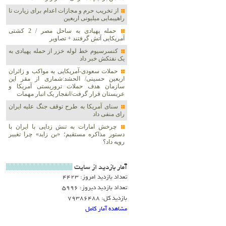
از تخریب حرم و مجازات اعدام برای زیارت تا
راهپیمایی میلیونی اربعین
حمله پهپادی به ساحل مصر / 2 کشتی
آمریکایی آتش گرفتند + تصاویر
کنسرسیوم خط لوله خزر از حمله پهپادی به
یک نفتکش خبر داد
حملات سعودی-آمریکایی به مواکب و زائران
اربعین حسینی/ الحشد:شماری از مقر این
سازمان هدف حملات تروریستی آمریکا و
عربستان قرار گرفت/انفجار یک انبار مهمات
سنای آمریکا به طرح توقف جنگ علیه ایران
رای منفی داد
چرخش امارات به تنش زدایی با ایران با
دستور مذاکره مستقیم؛ «بن زاید» چرا تغییر
رویه داد؟
آمار بازديد از سايت
تعداد بازدید امروز: 4423
تعداد بازدید دیروز: 5996
بازدید کل: 79386488
مشاهده آمار کامل