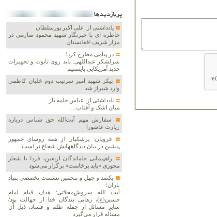
پربازديدها
یادداشتی از: علی اکبر پورسلطان
خاطره ای با خبرنگار شهید محمود صارمی در
مزار شریف افغانستان
در پیامی مطرح کرد؛
سرلشکر عبداللهی: باید روی تابوت و تجهیزات
جدید آمریکایی بایستیم
پیکر شهید امیر سرتیپ دوم خلبان کاظمی
وارد شیراز شد
یادداشتی از: عباس خامه یار
میان اشک و آفتاب…
سفارش مهم آیت‌الله حق شناس درباره
زیارت عاشورا
غرویان: پزشکیان از همه روسای جمهور
پیشین در بیان دیدگاههایش شجاع تر است
راهپیمایی جاماندگان اربعین، فردا با شعار
محوری «باید برخاست» برگزار می‌شود
یکصد و چهل و پنجمین نشست تخصصی بنیاد
باران؛
آیت الله سروش‌محلاتی: هدف قیام امام
حسین(ع)، رهایی بندگان خدا از جهالت بود/
سایر مسائل از جمله ظلم و فساد، ذیل آن
مسأله قرار می‌گیرد