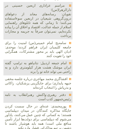
مراسم عزاداری اربعین حسینی در
دارالزهرا(س)؛
نقویان: رسانه‌های معاند از دعواهای
درون‌گروهی شیعیان در اربعین سوءاستفاده
می‌کنند/ تا زمانی که همه تابلوهای راهنمایی
اسلام از جمله عدالت، اقتصاد و اخلاق آن را پیاده
نکرده‌ایم، نمی‌توان صرفاً به جریمه و مجازات
پرداخت
سامه‌یح: امام خمینی(س) امنیت را برای
جامعه کلیمیان ایران فراهم کردند/ موحدی:
ادیان الهی باید بر محور مشترکات، همگرایی
خود را تقویت کنند
امام جمعه اردبیل: نتانیاهو به ترامپ گفته
ایران موشک هشت هزار کیلومتری دارد و به
راحتی می تواند خانه تو را بزند
افشاگری محمد مهاجری درباره جلسه مخفی
جبهه پایداری/ برای جایگزینی پزشکیان، زاکانی
و بذرپاش را انتخاب کرده‌اند
دفتر رهبری:واکنش رهبرانقلاب به نامه
رئیس‌جمهور کذب است
پورمحمدی: عده‌ای در حال سست کردن
جایگاه مذاکره کنندگان در میدان دیپلماسی
هستند؛ به کسانی که چنین عمل می‌کنند، یادآور
می‌شوم که دیپلماسی برای دولت‌ها ابزار تأمین
منافع ملی است/ همه باید هوشیار باشند تا
دشمن بر تیم مذاکراتی فشار وارد نکند