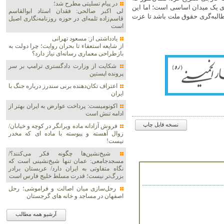
در پیام تسلیتی مطرح شد؛
ری یک میدان اساسی است؛ اما این
لی اکبر صالحی: فقدان استاد ابوالقاسم
طالبه‌گری حقوق ملت باشد تا عزت
قاسم‌زاده ثلمه‌ای در حوزه روزنامه‌نگاری اصیل
است
یادداشتی از: مسعود تهرانی
از شایعه استعفاء تا بحران روایت؛ چرا دولت به
بازطراحی معماری رسانه‌ای نیاز دارد؟
شکایت از وزارت دادگستری ترامپ بر سر
پرونده اپستین
اعتراف تکان‌دهنده برنی سندرز درباره جنگ با
ایران
اکونومیست: پرداخت عوارض به ایران بهتر از
ادامه تنش است
نسخه قابل چاپ
فروش آزادانه ماده ویرانگر در کوچه و خیابان/
زوال آهسته و پیوسته با ماده ای که مخدر
نیست!
شیخ‌نشین‌ها چگونه فکر می‌کنند؟/
مسجدجامعی: عمان تنها شیخ‌نشینی است که
نگاه متفاوتی به ایران دارد/ عربستان برادر
بزرگ‌تر نیست؛ قدرت مسلط خلیج فارس است
رحل‌سازی میان اصالت و فراموشی؛ رحل
اصفهان در مساجد و خانه های گرجستان
آرشیو همه مطالب