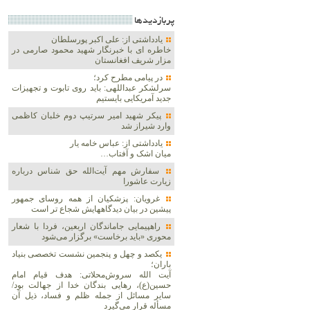
پربازديدها
یادداشتی از: علی اکبر پورسلطان
خاطره ای با خبرنگار شهید محمود صارمی در
مزار شریف افغانستان
در پیامی مطرح کرد؛
سرلشکر عبداللهی: باید روی تابوت و تجهیزات
جدید آمریکایی بایستیم
پیکر شهید امیر سرتیپ دوم خلبان کاظمی
وارد شیراز شد
یادداشتی از: عباس خامه یار
میان اشک و آفتاب…
سفارش مهم آیت‌الله حق شناس درباره
زیارت عاشورا
غرویان: پزشکیان از همه روسای جمهور
پیشین در بیان دیدگاههایش شجاع تر است
راهپیمایی جاماندگان اربعین، فردا با شعار
محوری «باید برخاست» برگزار می‌شود
یکصد و چهل و پنجمین نشست تخصصی بنیاد
باران؛
آیت الله سروش‌محلاتی: هدف قیام امام
حسین(ع)، رهایی بندگان خدا از جهالت بود/
سایر مسائل از جمله ظلم و فساد، ذیل آن
مسأله قرار می‌گیرد