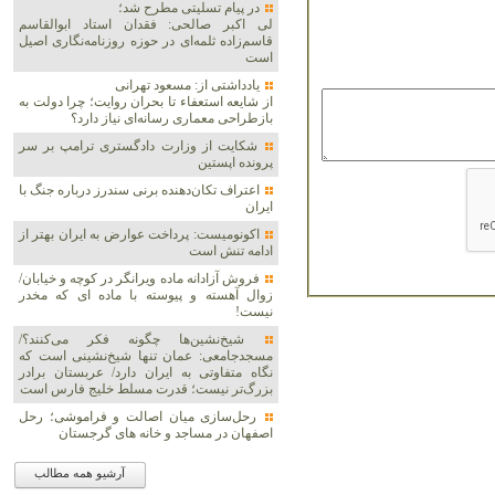
در پیام تسلیتی مطرح شد؛
لی اکبر صالحی: فقدان استاد ابوالقاسم
قاسم‌زاده ثلمه‌ای در حوزه روزنامه‌نگاری اصیل
است
یادداشتی از: مسعود تهرانی
از شایعه استعفاء تا بحران روایت؛ چرا دولت به
بازطراحی معماری رسانه‌ای نیاز دارد؟
شکایت از وزارت دادگستری ترامپ بر سر
پرونده اپستین
اعتراف تکان‌دهنده برنی سندرز درباره جنگ با
ایران
اکونومیست: پرداخت عوارض به ایران بهتر از
ادامه تنش است
فروش آزادانه ماده ویرانگر در کوچه و خیابان/
زوال آهسته و پیوسته با ماده ای که مخدر
نیست!
شیخ‌نشین‌ها چگونه فکر می‌کنند؟/
مسجدجامعی: عمان تنها شیخ‌نشینی است که
نگاه متفاوتی به ایران دارد/ عربستان برادر
بزرگ‌تر نیست؛ قدرت مسلط خلیج فارس است
رحل‌سازی میان اصالت و فراموشی؛ رحل
اصفهان در مساجد و خانه های گرجستان
آرشیو همه مطالب