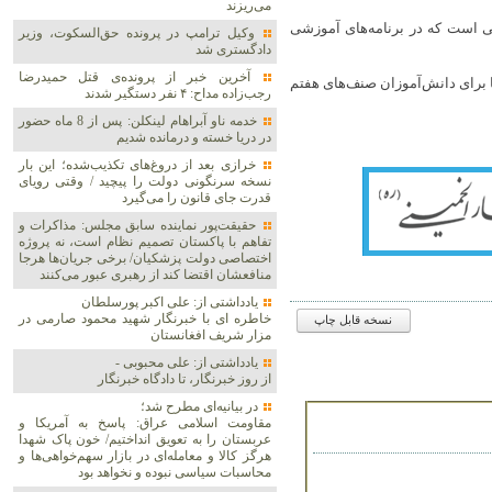
می‌ریزند
ی است که در برنامه‌های آموزشی
وکیل ترامپ در پرونده حق‌السکوت، وزیر
دادگستری شد
آخرین خبر از پرونده‌ی قتل حمیدرضا
 برای دانش‌آموزان صنف‌های هفتم
رجب‌زاده مداح: ۴ نفر دستگیر شدند
خدمه ناو آبراهام لینکلن: پس از 8 ماه حضور
در دریا خسته و درمانده‌ شدیم
خرازی بعد از دروغ‌های تکذیب‌شده؛ این بار
نسخه سرنگونی دولت را پیچید / وقتی رویای
قدرت جای قانون را می‌گیرد
حقیقت‌پور نماینده سابق مجلس: مذاکرات و
تفاهم با پاکستان تصمیم نظام است، نه پروژه
اختصاصی دولت پزشکیان/ برخی جریان‌ها هرجا
منافعشان اقتضا کند از رهبری عبور می‌کنند
یادداشتی از: علی اکبر پورسلطان
خاطره ای با خبرنگار شهید محمود صارمی در
نسخه قابل چاپ
مزار شریف افغانستان
یادداشتی از: علی محبوبی -
از روز خبرنگار، تا دادگاه خبرنگار
در بیانیه‌ای مطرح شد؛
مقاومت اسلامی عراق: پاسخ به آمریکا و
عربستان را به تعویق انداختیم/ خون پاک شهدا
هرگز کالا و معامله‌ای در بازار سهم‌خواهی‌ها و
محاسبات سیاسی نبوده و نخواهد بود