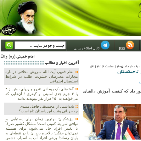
کانال اطلاع رسانی
RSS
امام خمینی (ره) والله اسلام تمامش سیاست است؛ ***** امام شهید: به گفتار امام و کردار امام اهتمام بورزید ***** امام خمینی(ره): ان شاء الله ما اندوه دلمان را در وقت مناسب با انتقام از امریکا و آل سعود برطرف خواهیم سا
آخرين اخبار و مطالب
13:14:1
ر تاجیکستان
نظر فقهی آیت الله سروش محلاتی در باره
مجازات معترضان خشونت طلب در شرایط
ن
استیصال اجتماعی
گفته‌های یک روحانی تندرو و ردپای بیش از ۳
 داد که کیفیت آموزش «الفبای
یا ۴ جرم جدی امنیتی و کیفری / آن‌هایی که
می‌خواهند به ۲۵۰ هزار نفر بپیوندند بدانند
یادداشتی از: محمدتقی فاضل میبدی
چه جریانی پشت این داستان تلخ است؟
پزشکیان‌: بهترین زمان برای دستیابی به
توافق شرایط کنونی است/ مشکل کشور صرفاً
با تغییر افراد حل نمی‌شود/ برای همیشه
نمی‌توان جنگید؛ بالاخره باید آن را در نقطه‌ای به
پایان رساند/ برخی افراد آب به آسیاب دشمن