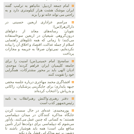
امام جمعه اردبیل: نتانیاهو به ترامپ گفته
ایران موشک هشت هزار کیلومتری دارد و به
راحتی می تواند خانه تو را بزند
مراسم عزاداری اربعین حسینی در
دارالزهرا(س)؛
نقویان: رسانه‌های معاند از دعواهای
درون‌گروهی شیعیان در اربعین سوءاستفاده
می‌کنند/ تا زمانی که همه تابلوهای راهنمایی
اسلام از جمله عدالت، اقتصاد و اخلاق آن را پیاده
نکرده‌ایم، نمی‌توان صرفاً به جریمه و مجازات
پرداخت
سامه‌یح: امام خمینی(س) امنیت را برای
جامعه کلیمیان ایران فراهم کردند/ موحدی:
ادیان الهی باید بر محور مشترکات، همگرایی
خود را تقویت کنند
افشاگری محمد مهاجری درباره جلسه مخفی
جبهه پایداری/ برای جایگزینی پزشکیان، زاکانی
و بذرپاش را انتخاب کرده‌اند
دفتر رهبری:واکنش رهبرانقلاب به نامه
رئیس‌جمهور کذب است
پورمحمدی: عده‌ای در حال سست کردن
جایگاه مذاکره کنندگان در میدان دیپلماسی
هستند؛ به کسانی که چنین عمل می‌کنند، یادآور
می‌شوم که دیپلماسی برای دولت‌ها ابزار تأمین
منافع ملی است/ همه باید هوشیار باشند تا
دشمن بر تیم مذاکراتی فشار وارد نکند