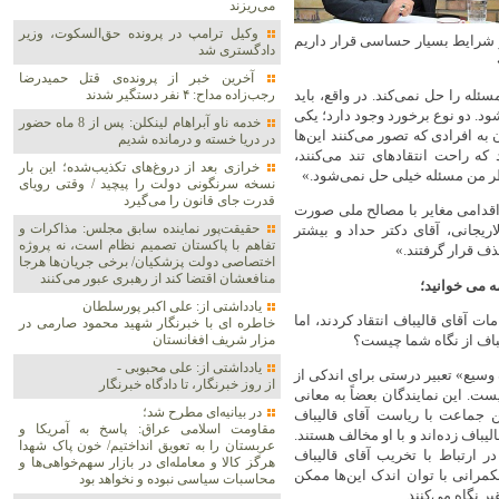
می‌ریزند
وکیل ترامپ در پرونده حق‌السکوت، وزیر
 شرایط بسیار حساسی قرار داریم
دادگستری شد
آخرین خبر از پرونده‌ی قتل حمیدرضا
سئله را حل نمی‌کند. در واقع، باید
رجب‌زاده مداح: ۴ نفر دستگیر شدند
 شود. دو نوع برخورد وجود دارد؛ یکی
خدمه ناو آبراهام لینکلن: پس از 8 ماه حضور
 به افرادی که تصور می‌کنند این‌ها
در دریا خسته و درمانده‌ شدیم
ه راحت انتقادهای تند می‌کنند،
خرازی بعد از دروغ‌های تکذیب‌شده؛ این بار
 نظر من مسئله خیلی حل نمی‌شود.»
نسخه سرنگونی دولت را پیچید / وقتی رویای
قدرت جای قانون را می‌گیرد
اقدامی مغایر با مصالح ملی صورت
حقیقت‌پور نماینده سابق مجلس: مذاکرات و
جانی، آقای دکتر حداد و بیشتر
تفاهم با پاکستان تصمیم نظام است، نه پروژه
ف قرار گرفتند.»
اختصاصی دولت پزشکیان/ برخی جریان‌ها هرجا
منافعشان اقتضا کند از رهبری عبور می‌کنند
 می خوانید؛
یادداشتی از: علی اکبر پورسلطان
ت آقای قالیباف انتقاد کردند، اما
خاطره ای با خبرنگار شهید محمود صارمی در
یباف از نگاه شما چیست؟
مزار شریف افغانستان
یادداشتی از: علی محبوبی -
 وسیع» تعبیر درستی برای اندکی از
از روز خبرنگار، تا دادگاه خبرنگار
ت. این نمایندگان بعضاً به معانی
در بیانیه‌ای مطرح شد؛
ن جماعت با ریاست آقای قالیباف
مقاومت اسلامی عراق: پاسخ به آمریکا و
لیباف زده‌اند و با او مخالف هستند.
عربستان را به تعویق انداختیم/ خون پاک شهدا
 ارتباط با تخریب آقای قالیباف
هرگز کالا و معامله‌ای در بازار سهم‌خواهی‌ها و
حکمرانی با توان اندک این‌ها ممکن
محاسبات سیاسی نبوده و نخواهد بود
ر نگاه می‌کنند.