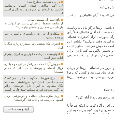
در پیام تسلیتی مطرح شد؛
لی اکبر صالحی: فقدان استاد ابوالقاسم
ش می‌کنند
قاسم‌زاده ثلمه‌ای در حوزه روزنامه‌نگاری اصیل
است
 کاندیدا، آرای قالیباف را بشکنند.
یادداشتی از: مسعود تهرانی
از شایعه استعفاء تا بحران روایت؛ چرا دولت به
بازطراحی معماری رسانه‌ای نیاز دارد؟
 باشد، این‌ها هرگز مایل به ریاست
ه نیست که آقای قالیباف قبلاً رأی
شکایت از وزارت دادگستری ترامپ بر سر
 رأی نیاورده یا آرای کمتری داشته‌اند
پرونده اپستین
 شده است. دقت می‌کنید؟ دلیلش این
اعتراف تکان‌دهنده برنی سندرز درباره جنگ با
امعه مخدوش می‌کنند. معلوم است
ایران
 دشمن تلاش می‌کند تا در ایران
اکونومیست: پرداخت عوارض به ایران بهتر از
 سعی دارند نزاع ایجاد کنند، طبیعی
ادامه تنش است
فروش آزادانه ماده ویرانگر در کوچه و خیابان/
امروز کم شده‌اند. این‌ها در جریان
زوال آهسته و پیوسته با ماده ای که مخدر
نیست!
های شاذ می‌زنند و کسی که دعوا
ی‌زند، بیشتر دیده می‌شود. این‌ها
شیخ‌نشین‌ها چگونه فکر می‌کنند؟/
مسجدجامعی: عمان تنها شیخ‌نشینی است که
نگاه متفاوتی به ایران دارد/ عربستان برادر
ورد شود
بزرگ‌تر نیست؛ قدرت مسلط خلیج فارس است
رحل‌سازی میان اصالت و فراموشی؛ رحل
 برخوردی باید با آنان کرد؟
اصفهان در مساجد و خانه های گرجستان
 افراد آگاه کرد، نه اینکه صرفاً با
آرشیو همه مطالب
د تندرو برخورد کنیم و راه دوم این