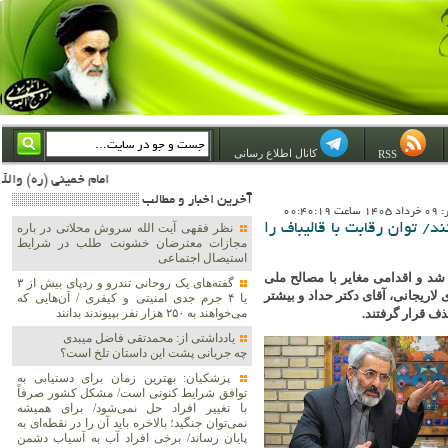
کانال اطلاع رسانی
RSS
امام خمینی (ره) والله اسلام تمامش سیاست است؛ ***** امام شهید: به گفتار امام و کردار امام اهتمام بورزید ***** امام خمینی(ره): ان شاء الله ما اندوه دلمان را در وقت مناسب با انتقام از امریکا و آل سعود برطرف خواهیم ساخت و داغ 
آخرين اخبار و مطالب
00:40:1
/ توان رقابت با قالیباف را
نظر فقهی آیت الله سروش محلاتی در باره
مجازات معترضان خشونت طلب در شرایط
استیصال اجتماعی
شد و اقدامی مغایر با مصالح ملی
گفته‌های یک روحانی تندرو و ردپای بیش از ۳
ریجانی، آقای دکتر حداد و بیشتر
یا ۴ جرم جدی امنیتی و کیفری / آن‌هایی که
ف قرار گرفتند.
می‌خواهند به ۲۵۰ هزار نفر بپیوندند بدانند
یادداشتی از: محمدتقی فاضل میبدی
چه جریانی پشت این داستان تلخ است؟
پزشکیان‌: بهترین زمان برای دستیابی به
توافق شرایط کنونی است/ مشکل کشور صرفاً
با تغییر افراد حل نمی‌شود/ برای همیشه
نمی‌توان جنگید؛ بالاخره باید آن را در نقطه‌ای به
پایان رساند/ برخی افراد آب به آسیاب دشمن