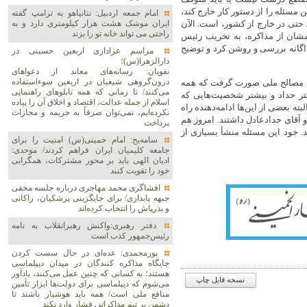
 مسئله را از دستور کار خارج کند،
امام جمعه اردبیل: نتانیاهو به ترامپ گفته
ایران موشک هشت هزار کیلومتری دارد و به
حتی در خارج از کشور، است. الآن
راحتی می تواند خانه تو را بزند
همشان از مذاکره، به تخریب رئیس
جداگانه بررسی و روشن کرد و توضیح
مراسم عزاداری اربعین حسینی در
دارالزهرا(س)؛
نقویان: رسانه‌های معاند از دعواهای
درون‌گروهی شیعیان در اربعین سوءاستفاده
 با مصالح ملی صورت گرفت که همه
می‌کنند/ تا زمانی که همه تابلوهای راهنمایی
تر حداد و بیشتر شخصیت‌هایی که
اسلام از جمله عدالت، اقتصاد و اخلاق آن را پیاده
ته بعضی از این‌ها ادامه‌دهنده راه
نکرده‌ایم، نمی‌توان صرفاً به جریمه و مجازات
و آقای حدادعادل داشتند. امروز هم
پرداخت
د. خود این مسئله منشأ بسیاری از
سامه‌یح: امام خمینی(س) امنیت را برای
جامعه کلیمیان ایران فراهم کردند/ موحدی:
ادیان الهی باید بر محور مشترکات، همگرایی
خود را تقویت کنند
افشاگری محمد مهاجری درباره جلسه مخفی
جبهه پایداری/ برای جایگزینی پزشکیان، زاکانی
و بذرپاش را انتخاب کرده‌اند
دفتر رهبری:واکنش رهبرانقلاب به نامه
رئیس‌جمهور کذب است
پورمحمدی: عده‌ای در حال سست کردن
جایگاه مذاکره کنندگان در میدان دیپلماسی
هستند؛ به کسانی که چنین عمل می‌کنند، یادآور
نسخه قابل چاپ
می‌شوم که دیپلماسی برای دولت‌ها ابزار تأمین
منافع ملی است/ همه باید هوشیار باشند تا
دشمن بر تیم مذاکراتی فشار وارد نکند