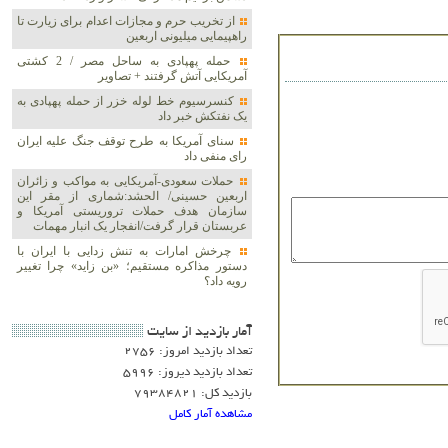
از تخریب حرم و مجازات اعدام برای زیارت تا
راهپیمایی میلیونی اربعین
حمله پهپادی به ساحل مصر / 2 کشتی
آمریکایی آتش گرفتند + تصاویر
کنسرسیوم خط لوله خزر از حمله پهپادی به
یک نفتکش خبر داد
سنای آمریکا به طرح توقف جنگ علیه ایران
رای منفی داد
حملات سعودی-آمریکایی به مواکب و زائران
اربعین حسینی/ الحشد:شماری از مقر این
سازمان هدف حملات تروریستی آمریکا و
عربستان قرار گرفت/انفجار یک انبار مهمات
چرخش امارات به تنش زدایی با ایران با
دستور مذاکره مستقیم؛ «بن زاید» چرا تغییر
رویه داد؟
آمار بازديد از سايت
تعداد بازدید امروز: 2756
تعداد بازدید دیروز: 5996
بازدید کل: 79384821
مشاهده آمار کامل