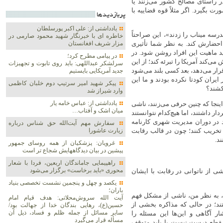
ر راستای مصالح کشور می‌زنند یا
 بگیرد. اگر مثلاً قوه قضاییه با
پربازديدها
یادداشتی از: علی اکبر پورسلطان
درسه میناب را زدند»، این صراحتاً
خاطره ای با خبرنگار شهید محمود صارمی در
 احضارش کند. به نظر شما تأثیری
مزار شریف افغانستان
اید ماهیت این افراد روشن شود. در
در پیامی مطرح کرد؛
‌کند آمریکا را تبرئه کند؛ از این
سرلشکر عبداللهی: باید روی تابوت و تجهیزات
رار می‌دهد، بعد کسی بلند می‌شود
جدید آمریکایی بایستیم
 ایران کودتا نکرده بودند و ما این
پیکر شهید امیر سرتیپ دوم خلبان کاظمی
بکشند؟
وارد شیراز شد
یادداشتی از: عباس خامه یار
ینجا که چنین حرفی می‌زنند، ناشی
میان اشک و آفتاب…
 داشتند، اما هیچ‌کدام نتوانستند
ند در دوران مدیریت شهری کارنامه
سفارش مهم آیت‌الله حق شناس درباره
زیارت عاشورا
را تخریب کنند؛ چون در قالب رقابت
د.
غرویان: پزشکیان از همه روسای جمهور
پیشین در بیان دیدگاههایش شجاع تر است
راهپیمایی جاماندگان اربعین، فردا با شعار
محوری «باید برخاست» برگزار می‌شود
شی از ناتوانی در رقابت با ایشان
یکصد و چهل و پنجمین نشست تخصصی بنیاد
باران؛
، به نظر من، ناشی از مشکل فهم
آیت الله سروش‌محلاتی: هدف قیام امام
ند؛ در حالی که مذاکره بخشی از
حسین(ع)، رهایی بندگان خدا از جهالت بود/
سایر مسائل از جمله ظلم و فساد، ذیل آن
 آگاهی و این‌ها این مسئله را
مسأله قرار می‌گیرد
مقطع درست نیست یا باید متوقف