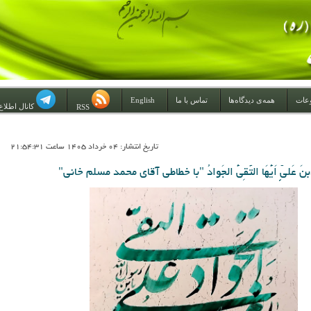
عات
همه‌ی دیدگاه‌ها
تماس با ما
English
کانال اطلاع
RSS
تاريخ انتشار: 04 خرداد 1405 ساعت 21:54:31
مَّدَبنَ عَلیٍّ اَیُّهَا التَّقِیُّ الجَوادُ "با خطاطی آقای محمد مسلم خانی"