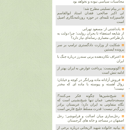
محاسبات سیاسی نبوده و نخواهد بود
در پیام تسلیتی مطرح شد؛
لی اکبر صالحی: فقدان استاد ابوالقاسم
قاسم‌زاده ثلمه‌ای در حوزه روزنامه‌نگاری اصیل
است
یادداشتی از: مسعود تهرانی
از شایعه استعفاء تا بحران روایت؛ چرا دولت به
بازطراحی معماری رسانه‌ای نیاز دارد؟
شکایت از وزارت دادگستری ترامپ بر سر
پرونده اپستین
اعتراف تکان‌دهنده برنی سندرز درباره جنگ با
ایران
اکونومیست: پرداخت عوارض به ایران بهتر از
ادامه تنش است
فروش آزادانه ماده ویرانگر در کوچه و خیابان/
زوال آهسته و پیوسته با ماده ای که مخدر
نیست!
شیخ‌نشین‌ها چگونه فکر می‌کنند؟/
مسجدجامعی: عمان تنها شیخ‌نشینی است که
نگاه متفاوتی به ایران دارد/ عربستان برادر
بزرگ‌تر نیست؛ قدرت مسلط خلیج فارس است
رحل‌سازی میان اصالت و فراموشی؛ رحل
اصفهان در مساجد و خانه های گرجستان
بیانیه خانواده شهید لاریجانی درباره برخی از