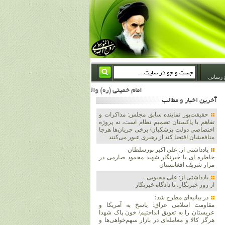
 رسانی
امام خمینی (ره) والله اسلام تمامش سیاست است؛ ***** امام شهید: به گفتار امام و کردار امام اهتمام بورزید ***** امام خمینی(ره): ان شاء الله ما اندوه دلمان را در وقت مناسب با انتقام از امریکا و آل سعود برطرف خواهیم ساخت و داغ و حسرت حلاوت این جنایت بزرگ را بر دلشان خواهیم نهاد 1367/4/29 ***** امام خمینی(رحمة الله علیه) : حکومت آل سعود، این وهابیهای پست بیخبر از خدا بسان خنجرند که همیشه از پشت در قلب مسلمانان فرو رفته‌اند 1366/5/12***** امام خمینی (ره) شهادت در راه خدا مسئله ای نیست که بشود با پیروزی در صحنه های ن
آخرين اخبار و مطالب
حقیقت‌پور نماینده سابق مجلس: مذاکرات و
تفاهم با پاکستان تصمیم نظام است، نه پروژه
اختصاصی دولت پزشکیان/ برخی جریان‌ها هرجا
منافعشان اقتضا کند از رهبری عبور می‌کنند
یادداشتی از: علی اکبر پورسلطان
خاطره ای با خبرنگار شهید محمود صارمی در
مزار شریف افغانستان
یادداشتی از: علی محبوبی -
از روز خبرنگار، تا دادگاه خبرنگار
در بیانیه‌ای مطرح شد؛
مقاومت اسلامی عراق: پاسخ به آمریکا و
عربستان را به تعویق انداختیم/ خون پاک شهدا
هرگز کالا و معامله‌ای در بازار سهم‌خواهی‌ها و