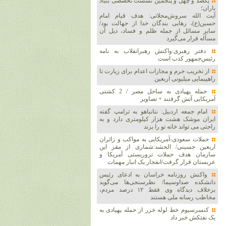
یکصد و چهل و پنجمین نشست تخصصی بنیاد
باران؛
آیت الله سروش‌محلاتی: هدف قیام امام
حسین(ع)، رهایی بندگان خدا از جهالت بود/
سایر مسائل از جمله ظلم و فساد، ذیل آن
مسأله قرار می‌گیرد
دفتر رهبری:واکنش رهبرانقلاب به نامه
رئیس‌جمهور کذب است
از تخریب حرم و مجازات اعدام برای زیارت تا
راهپیمایی میلیونی اربعین
حمله پهپادی به ساحل مصر / 2 کشتی
آمریکایی آتش گرفتند + تصاویر
امام جمعه اردبیل: نتانیاهو به ترامپ گفته
ایران موشک هشت هزار کیلومتری دارد و به
راحتی می تواند خانه تو را بزند
حملات سعودی-آمریکایی به مواکب و زائران
اربعین حسینی/ الحشد:شماری از مقر این
سازمان هدف حملات تروریستی آمریکا و
عربستان قرار گرفت/انفجار یک انبار مهمات
واکنش روزنامه خراسان به ادعای رئیس
دانشکده صداوسیما/ نظرسنجی‌ها می‌گوید
برخلاف دیدگاه وی فقط ۱۲ درصد مردم،
مخاطب رسانه ملی هستند
کنسرسیوم خط لوله خزر از حمله پهپادی به
یک نفتکش خبر داد