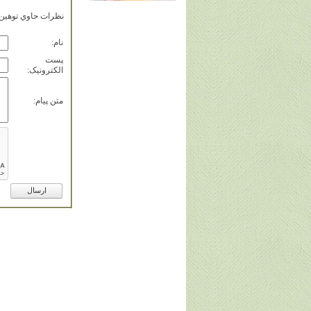
نظرات حاوي توهين، 
نام:
پست
الکترونيک:
متن پيام: