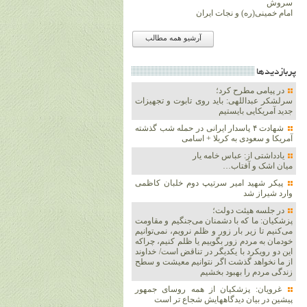
سروش
امام خمینی(ره) و نجات ایران
آرشیو همه مطالب
پربازديدها
در پیامی مطرح کرد؛
سرلشکر عبداللهی: باید روی تابوت و تجهیزات
جدید آمریکایی بایستیم
شهادت ۴ پاسدار ایرانی در حمله شب گذشته
آمریکا و سعودی به کربلا + اسامی
یادداشتی از: عباس خامه یار
میان اشک و آفتاب…
پیکر شهید امیر سرتیپ دوم خلبان کاظمی
وارد شیراز شد
در جلسه هیئت دولت؛
پزشکیان: ما که با دشمنان می‌جنگیم و مقاومت
می‌کنیم تا زیر بار زور و ظلم نرویم، نمی‌توانیم
خودمان به مردم زور بگوییم یا ظلم کنیم، چراکه
این دو رویکرد با یکدیگر در تناقض است/ خداوند
از ما نخواهد گذشت اگر نتوانیم معیشت و سطح
زندگی مردم را بهبود بخشیم
غرویان: پزشکیان از همه روسای جمهور
پیشین در بیان دیدگاههایش شجاع تر است