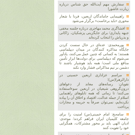
سفارش مهم آیت‌الله حق شناس درباره
زیارت عاشورا
راهپیمایی جاماندگان اربعین، فردا با شعار
محوری «باید برخاست» برگزار می‌شود
افشاگری محمد مهاجری درباره جلسه مخفی
جبهه پایداری/ برای جایگزینی پزشکیان، زاکانی
و بذرپاش را انتخاب کرده‌اند
پورمحمدی: عده‌ای در حال سست کردن
جایگاه مذاکره کنندگان در میدان دیپلماسی
هستند؛ به کسانی که چنین عمل می‌کنند، یادآور
می‌شوم که دیپلماسی برای دولت‌ها ابزار تأمین
منافع ملی است/ همه باید هوشیار باشند تا
دشمن بر تیم مذاکراتی فشار وارد نکند
مراسم عزاداری اربعین حسینی در
دارالزهرا(س)؛
نقویان: رسانه‌های معاند از دعواهای
درون‌گروهی شیعیان در اربعین سوءاستفاده
می‌کنند/ تا زمانی که همه تابلوهای راهنمایی
اسلام از جمله عدالت، اقتصاد و اخلاق آن را پیاده
نکرده‌ایم، نمی‌توان صرفاً به جریمه و مجازات
پرداخت
سامه‌یح: امام خمینی(س) امنیت را برای
جامعه کلیمیان ایران فراهم کردند/ موحدی:
ادیان الهی باید بر محور مشترکات، همگرایی
خود را تقویت کنند