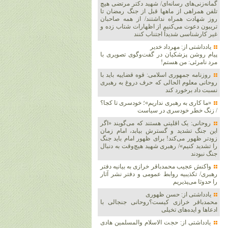
گمانه‌زنی‌های رسانه‌ای/ شهید دکتر مرتضی هیچ
تلفن همراهی از ماهها قبل از جنگ رمضان تا
روز شهادت همراه نداشتند/ از همه صاحبان
تریبون دعوت می‌کنیم از اظهارات شتاب زده و
غیر کارشناسی شدیداً اجتناب کنند
یادداشتی از: مهرداد خدیر
پیام روشن پزشکیان در گفت‌و‌گوی تصویری با
مرد نامرئی: من هستم!
روزنامه جمهوری اسلامی: قوه قضاییه باید با
روحانی معلوم الحالی که حرف دروغ به رهبری
نسبت داد برخورد کند
«ما کاری به رهبری نداریم»؛ خودسری تا کجا؟
/ زنگ خطر خودسری در سیاست
روحانی: یک اقلیتی هستند که می‌گویند «اگر
این جنگ تشدید و گسترش بیابد، امام زمان
زودتر ظهور می‌کند! برای ظهور امام باید جنگ
را تشدید کنیم»/ رهبری شهید هیچ‌وقت به دنبال
جنگ نبودند
واکنش عجیب محمدباقر خرازی به بیانیه دفتر
رهبری/ تکذیبیه روابط عمومی و دفتر نشر آثار
را حدوثا می‌پذیریم
یادداشتی از: حسن ظهوری
محمدباقر خرازی کیست؟روحانی جنجالی با
ادعاها و ایده‌های تخیلی
یادداشتی از: حجت الاسلام والمسلمین هادی