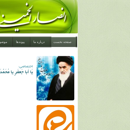
صفحه نخست
درباره ما
پیوندها
موضو
اختصاصی:
يَا اَبا جَعفَرٍ یا مُحَ